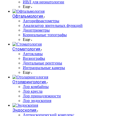
ИВЛ для неонатологии
Еще
Офтальмология
Авторефрактометры
Анализатор зрительных функций
Диоптриметры
Корнеальные топографы
Еще
Стоматология
Автоклавы
Визиографы
Дентальные рентгены
Интраоральные камеры
Еще
Отоларингология
Лор комбайны
Лор кресла
Лор принадлежности
Лор эндоскопия
Эндоскопия
Артроскопический комплекс