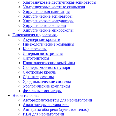
Ультразвуковые деструкторы-аспираторы
Ультразвуковые костные скальпели
Хирургическая навигация
Хирургические аспираторы
Хирургические коагуляторы
Хирургические консоли
Хирургические микроскопы
Гинекология и урология
Акушерские кровати
Гинекологические комбайны
Кольпоскопы
Лазерная литотрипсия
Литотрипторы
Проктологические комбайны
Сканеры мочевого пузыря
Смотровые кресла
Сфинктерометры
Уродинамические системы
Урологические комплексы
Фетальные мониторы
Неонатология
Авторефрактометры для неонатологии
Анализаторы состава тела
Аппараты обогрева (лучистое тепло)
ИВЛ для неонатологии