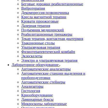
Беговые дорожки реабилитационные
Вибротерапия
Декомпрессия позвоночника
Кресла магнитной терапии
Кровати проожоговые
Лазерная терапия
Подъемник медицинский
Реабилитационные тренажеры
Текар терапия, контактная диатермия
Тракционные столы
Ультразвуковая терапия
Физиотерапевтический комбайн
Экзоскелеты
Электро и ультразвуковая терапия
Лабораторное оборудование
Автоматические анализаторы
Автоматические станции выделения и
пробоподготовки
Автоматические стейнеры
Анализаторы
Гистология
Криооборудование
Ламинарные боксы
Микроскопы лабораторные