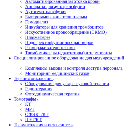
Автоматизированная заготовка крови
Аппараты для аутотрансфузии
Аутогемотрансфузия
Быстрозамораживатели плазмы
Гемодиализ
Инкубаторы для хранения тромбоцитов
Искусственное кровообращение (ЭКМО)
Плазмаферез
Подогрев инфузионных растворов
Размораживатели плазмы
Тромбомиксеры (аджитаторы) и термостаты
Специализированное оборудование для медучреждений
Комплексы вызова и контроля доступа персонала
Мониторинг медицинских газов
Терапия онкологии
Оборудование для ультразвуковой терапии
Радиотерапия
Фотодинамическая терапия
Томографы
КТ
МРТ
ОФЭКТ/КТ
ПЭТ/КТ
Травматология и остеосинтез