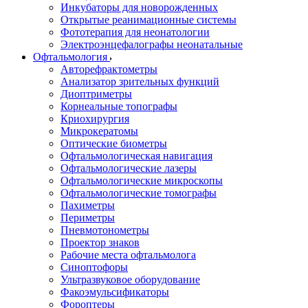
Инкубаторы для новорожденных
Открытые реанимационные системы
Фототерапия для неонатологии
Электроэнцефалографы неонатальные
Офтальмология
Авторефрактометры
Анализатор зрительных функций
Диоптриметры
Корнеальные топографы
Криохирургия
Микрокератомы
Оптические биометры
Офтальмологическая навигация
Офтальмологические лазеры
Офтальмологические микроскопы
Офтальмологические томографы
Пахиметры
Периметры
Пневмотонометры
Проектор знаков
Рабочие места офтальмолога
Синоптофоры
Ультразвуковое оборудование
Факоэмульсификаторы
Фороптеры