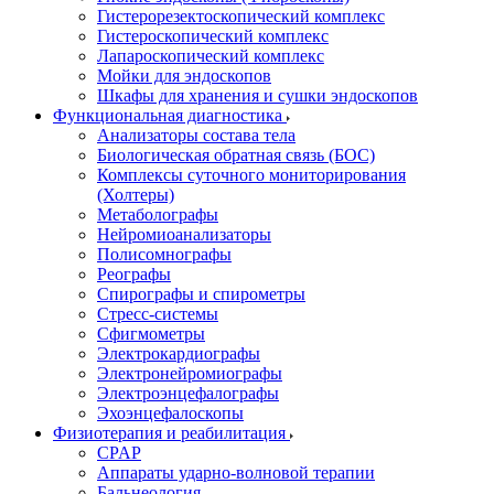
Гистерорезектоскопический комплекс
Гистероскопический комплекс
Лапароскопический комплекс
Мойки для эндоскопов
Шкафы для хранения и сушки эндоскопов
Функциональная диагностика
Анализаторы состава тела
Биологическая обратная связь (БОС)
Комплексы суточного мониторирования
(Холтеры)
Метаболографы
Нейромиоанализаторы
Полисомнографы
Реографы
Спирографы и спирометры
Стресс-системы
Сфигмометры
Электрокардиографы
Электронейромиографы
Электроэнцефалографы
Эхоэнцефалоскопы
Физиотерапия и реабилитация
CPAP
Аппараты ударно-волновой терапии
Бальнеология