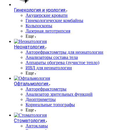
Гинекология и урология
Акушерские кровати
Гинекологические комбайны
Кольпоскопы
Лазерная литотрипсия
Еще
Неонатология
Авторефрактометры для неонатологии
Анализаторы состава тела
Аппараты обогрева (лучистое тепло)
ИВЛ для неонатологии
Еще
Офтальмология
Авторефрактометры
Анализатор зрительных функций
Диоптриметры
Корнеальные топографы
Еще
Стоматология
Автоклавы