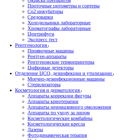
Окраска препаратов
Проточные цитометры и сортеры
Со2 инкубаторы
Средоварки
Холодильники лабораторные
Хроматографы лабораторные
Центрифуги
Экспресс тест
Рентгенология
Проявочные машины
Рентген-аппараты
Рентгеновские термопринтеры
Цифровые детекторы
Отделение ЦСО, дезинфекции и утилизации
Моечно-дезинфекционные машины
Стерилизаторы
Косметология и дерматология
Аппараты коррекции фигуры
Аппараты криотерапии
Аппараты неинвазивного омоложения
Аппараты по уходу за лицом
Косметологические комбайны
Косметологические кресла
Лазеры
Фотодинамическая терапия