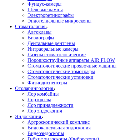
Фундус-камеры
Щелевые лампы
Электроретинографы
Эндотелиальные микроскопы
Стоматология
Автоклавы
Визиографы
Дентальные рентгены
Интраоральные камеры
Лазеры стоматологические
Порошкоструйные аппараты AIR FLOW
Стоматологические проявочные машины
Стоматологические томографы
Стоматологические установки
Физиодиспенсеры
Отоларингология
Лор комбайны
Лор кресла
Лор принадлежности
Лор эндоскопия
Эндоскопия
Артроскопический комплекс
Видеокапсульная эндоскопия
Видеоэндоскопы
Гибкие эндоскопы (Фиброcкопы)