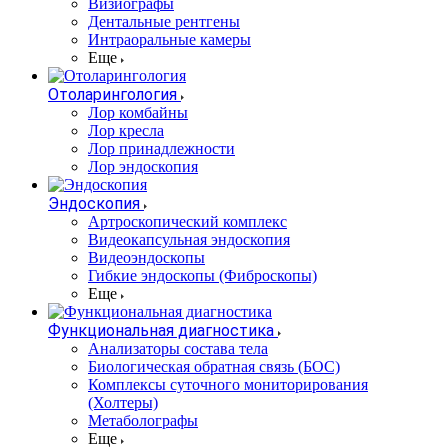
Визиографы
Дентальные рентгены
Интраоральные камеры
Еще
Отоларингология
Лор комбайны
Лор кресла
Лор принадлежности
Лор эндоскопия
Эндоскопия
Артроскопический комплекс
Видеокапсульная эндоскопия
Видеоэндоскопы
Гибкие эндоскопы (Фиброcкопы)
Еще
Функциональная диагностика
Анализаторы состава тела
Биологическая обратная связь (БОС)
Комплексы суточного мониторирования
(Холтеры)
Метаболографы
Еще