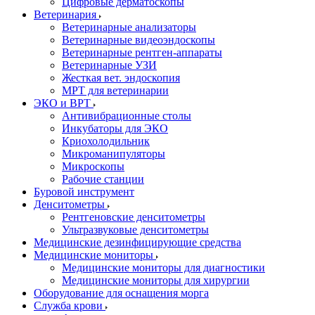
Цифровые дерматоскопы
Ветеринария
Ветеринарные анализаторы
Ветеринарные видеоэндоскопы
Ветеринарные рентген-аппараты
Ветеринарные УЗИ
Жесткая вет. эндоскопия
МРТ для ветеринарии
ЭКО и ВРТ
Антивибрационные столы
Инкубаторы для ЭКО
Криохолодильник
Микроманипуляторы
Микроскопы
Рабочие станции
Буровой инструмент
Денситометры
Рентгеновские денситометры
Ультразвуковые денситометры
Медицинские дезинфицирующие средства
Медицинские мониторы
Медицинские мониторы для диагностики
Медицинские мониторы для хирургии
Оборудование для оснащения морга
Служба крови