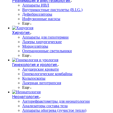
Реанимация и анестезиология
Аппараты ИВЛ
Внутрикостные пистолеты (B.I.G.)
Дефибрилляторы
Инфузионные насосы
Еще
Хирургия
Аппараты для гипотермии
Лазеры хирургические
Морцелляторы
Операционные светильники
Еще
Гинекология и урология
Акушерские кровати
Гинекологические комбайны
Кольпоскопы
Лазерная литотрипсия
Еще
Неонатология
Авторефрактометры для неонатологии
Анализаторы состава тела
Аппараты обогрева (лучистое тепло)