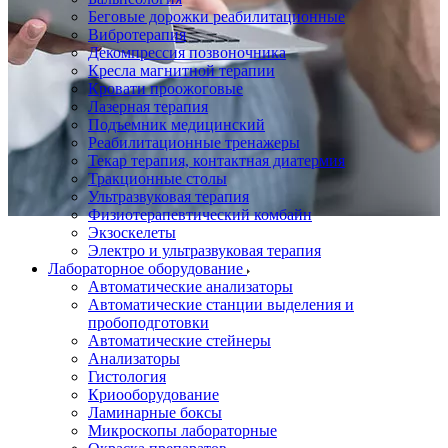
Беговые дорожки реабилитационные
Вибротерапия
Декомпрессия позвоночника
Кресла магнитной терапии
Кровати проожоговые
Лазерная терапия
Подъемник медицинский
Реабилитационные тренажеры
Текар терапия, контактная диатермия
Тракционные столы
Ультразвуковая терапия
Физиотерапевтический комбайн
Экзоскелеты
Электро и ультразвуковая терапия
Лабораторное оборудование
Автоматические анализаторы
Автоматические станции выделения и
пробоподготовки
Автоматические стейнеры
Анализаторы
Гистология
Криооборудование
Ламинарные боксы
Микроскопы лабораторные