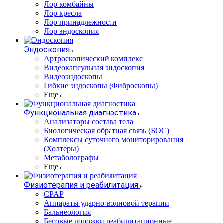
Лор комбайны
Лор кресла
Лор принадлежности
Лор эндоскопия
Эндоскопия
Артроскопический комплекс
Видеокапсульная эндоскопия
Видеоэндоскопы
Гибкие эндоскопы (Фиброcкопы)
Еще
Функциональная диагностика
Анализаторы состава тела
Биологическая обратная связь (БОС)
Комплексы суточного мониторирования
(Холтеры)
Метаболографы
Еще
Физиотерапия и реабилитация
CPAP
Аппараты ударно-волновой терапии
Бальнеология
Беговые дорожки реабилитационные