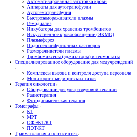
Автоматизированная заготовка крови
Аппараты для аутотрансфузии
Аутогемотрансфузия
Быстрозамораживатели плазмы
Гемодиализ
Инкубаторы для хранения тромбоцитов
Искусственное кровообращение (ЭКМО)
Плазмаферез
Подогрев инфузионных растворов
Размораживатели плазмы
Тромбомиксеры (аджитаторы) и термостаты
Специализированное оборудование для медучреждений
Комплексы вызова и контроля доступа персонала
Мониторинг медицинских газов
Терапия онкологии
Оборудование для ультразвуковой терапии
Радиотерапия
Фотодинамическая терапия
Томографы
КТ
МРТ
ОФЭКТ/КТ
ПЭТ/КТ
Травматология и остеосинтез