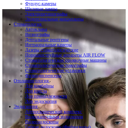
Фундус-камеры
Щелевые лампы
Электроретинографы
Эндотелиальные микроскопы
Стоматология
Автоклавы
Визиографы
Дентальные рентгены
Интраоральные камеры
Лазеры стоматологические
Порошкоструйные аппараты AIR FLOW
Стоматологические проявочные машины
Стоматологические томографы
Стоматологические установки
Физиодиспенсеры
Отоларингология
Лор комбайны
Лор кресла
Лор принадлежности
Лор эндоскопия
Эндоскопия
Артроскопический комплекс
Видеокапсульная эндоскопия
Видеоэндоскопы
Гибкие эндоскопы (Фиброcкопы)