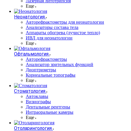
Лазерная литотрипсия
Еще
Неонатология
Авторефрактометры для неонатологии
Анализаторы состава тела
Аппараты обогрева (лучистое тепло)
ИВЛ для неонатологии
Еще
Офтальмология
Авторефрактометры
Анализатор зрительных функций
Диоптриметры
Корнеальные топографы
Еще
Стоматология
Автоклавы
Визиографы
Дентальные рентгены
Интраоральные камеры
Еще
Отоларингология