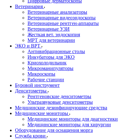
Цифровые дерматоскопы
Ветеринария
Ветеринарные анализаторы
Ветеринарные видеоэндоскопы
Ветеринарные рентген-аппараты
Ветеринарные УЗИ
Жесткая вет. эндоскопия
МРТ для ветеринарии
ЭКО и ВРТ
Антивибрационные столы
Инкубаторы для ЭКО
Криохолодильник
Микроманипуляторы
Микроскопы
Рабочие станции
Буровой инструмент
Денситометры
Рентгеновские денситометры
Ультразвуковые денситометры
Медицинские дезинфицирующие средства
Медицинские мониторы
Медицинские мониторы для диагностики
Медицинские мониторы для хирургии
Оборудование для оснащения морга
Служба крови