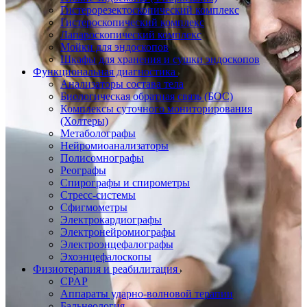
Гистерорезектоскопический комплекс
Гистероскопический комплекс
Лапароскопический комплекс
Мойки для эндоскопов
Шкафы для хранения и сушки эндоскопов
Функциональная диагностика
Анализаторы состава тела
Биологическая обратная связь (БОС)
Комплексы суточного мониторирования
(Холтеры)
Метаболографы
Нейромиоанализаторы
Полисомнографы
Реографы
Спирографы и спирометры
Стресс-системы
Сфигмометры
Электрокардиографы
Электронейромиографы
Электроэнцефалографы
Эхоэнцефалоскопы
Физиотерапия и реабилитация
CPAP
Аппараты ударно-волновой терапии
Бальнеология