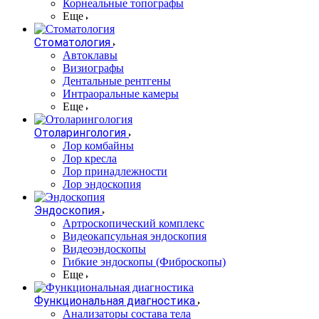
Корнеальные топографы
Еще
Стоматология
Автоклавы
Визиографы
Дентальные рентгены
Интраоральные камеры
Еще
Отоларингология
Лор комбайны
Лор кресла
Лор принадлежности
Лор эндоскопия
Эндоскопия
Артроскопический комплекс
Видеокапсульная эндоскопия
Видеоэндоскопы
Гибкие эндоскопы (Фиброcкопы)
Еще
Функциональная диагностика
Анализаторы состава тела