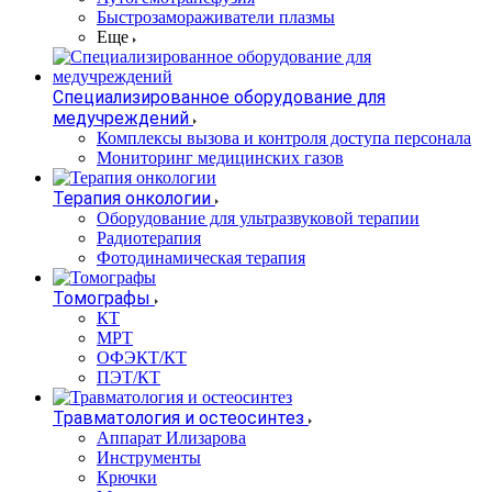
Быстрозамораживатели плазмы
Еще
Специализированное оборудование для
медучреждений
Комплексы вызова и контроля доступа персонала
Мониторинг медицинских газов
Терапия онкологии
Оборудование для ультразвуковой терапии
Радиотерапия
Фотодинамическая терапия
Томографы
КТ
МРТ
ОФЭКТ/КТ
ПЭТ/КТ
Травматология и остеосинтез
Аппарат Илизарова
Инструменты
Крючки