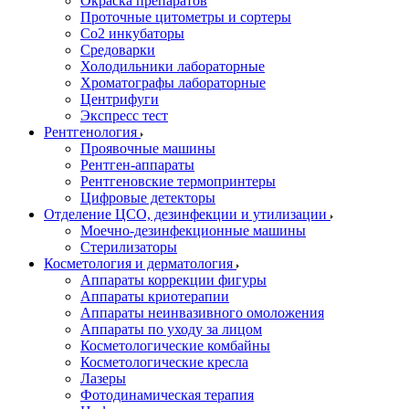
Окраска препаратов
Проточные цитометры и сортеры
Со2 инкубаторы
Средоварки
Холодильники лабораторные
Хроматографы лабораторные
Центрифуги
Экспресс тест
Рентгенология
Проявочные машины
Рентген-аппараты
Рентгеновские термопринтеры
Цифровые детекторы
Отделение ЦСО, дезинфекции и утилизации
Моечно-дезинфекционные машины
Стерилизаторы
Косметология и дерматология
Аппараты коррекции фигуры
Аппараты криотерапии
Аппараты неинвазивного омоложения
Аппараты по уходу за лицом
Косметологические комбайны
Косметологические кресла
Лазеры
Фотодинамическая терапия