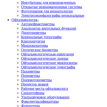
Инкубаторы для новорожденных
Открытые реанимационные системы
Фототерапия для неонатологии
Электроэнцефалографы неонатальные
Офтальмология
Авторефрактометры
Анализатор зрительных функций
Диоптриметры
Корнеальные топографы
Криохирургия
Микрокератомы
Оптические биометры
Офтальмологическая навигация
Офтальмологические лазеры
Офтальмологические микроскопы
Офтальмологические томографы
Пахиметры
Периметры
Пневмотонометры
Проектор знаков
Рабочие места офтальмолога
Синоптофоры
Ультразвуковое оборудование
Факоэмульсификаторы
Фороптеры