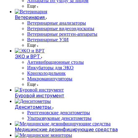
Аппараты по уходу за лицом
Еще
Ветеринария
Ветеринарные анализаторы
Ветеринарные видеоэндоскопы
Ветеринарные рентген-аппараты
Ветеринарные УЗИ
Еще
ЭКО и ВРТ
Антивибрационные столы
Инкубаторы для ЭКО
Криохолодильник
Микроманипуляторы
Еще
Буровой инструмент
Денситометры
Рентгеновские денситометры
Ультразвуковые денситометры
Медицинские дезинфицирующие средства