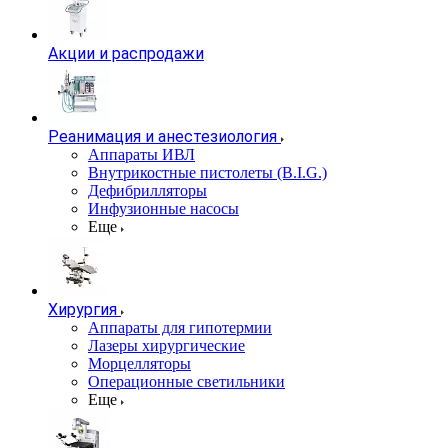
Акции и распродажи
Реанимация и анестезиология
Аппараты ИВЛ
Внутрикостные пистолеты (B.I.G.)
Дефибрилляторы
Инфузионные насосы
Еще
Хирургия
Аппараты для гипотермии
Лазеры хирургические
Морцелляторы
Операционные светильники
Еще