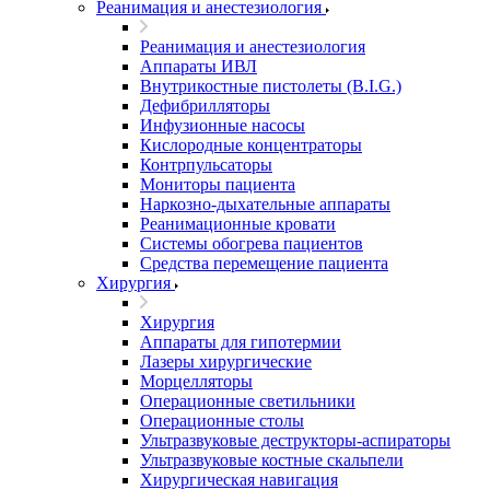
Реанимация и анестезиология
Реанимация и анестезиология
Аппараты ИВЛ
Внутрикостные пистолеты (B.I.G.)
Дефибрилляторы
Инфузионные насосы
Кислородные концентраторы
Контрпульсаторы
Мониторы пациента
Наркозно-дыхательные аппараты
Реанимационные кровати
Системы обогрева пациентов
Средства перемещение пациента
Хирургия
Хирургия
Аппараты для гипотермии
Лазеры хирургические
Морцелляторы
Операционные светильники
Операционные столы
Ультразвуковые деструкторы-аспираторы
Ультразвуковые костные скальпели
Хирургическая навигация