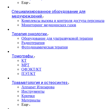
Еще
Специализированное оборудование для
медучреждений
Комплексы вызова и контроля доступа персонала
Мониторинг медицинских газов
Терапия онкологии
Оборудование для ультразвуковой терапии
Радиотерапия
Фотодинамическая терапия
Томографы
КТ
МРТ
ОФЭКТ/КТ
ПЭТ/КТ
Травматология и остеосинтез
Аппарат Илизарова
Инструменты
Крючки
Материалы
Еще