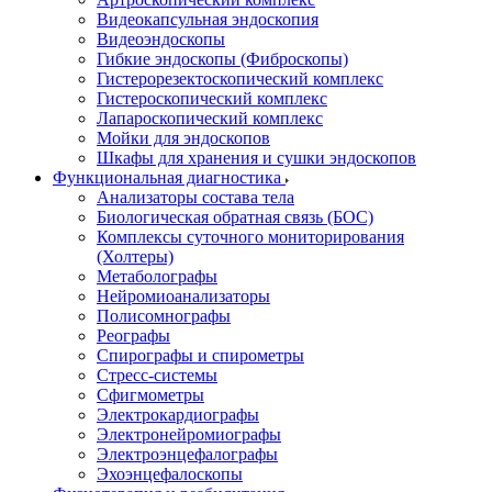
Видеокапсульная эндоскопия
Видеоэндоскопы
Гибкие эндоскопы (Фиброcкопы)
Гистерорезектоскопический комплекс
Гистероскопический комплекс
Лапароскопический комплекс
Мойки для эндоскопов
Шкафы для хранения и сушки эндоскопов
Функциональная диагностика
Анализаторы состава тела
Биологическая обратная связь (БОС)
Комплексы суточного мониторирования
(Холтеры)
Метаболографы
Нейромиоанализаторы
Полисомнографы
Реографы
Спирографы и спирометры
Стресс-системы
Сфигмометры
Электрокардиографы
Электронейромиографы
Электроэнцефалографы
Эхоэнцефалоскопы