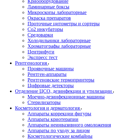
Криооборудование
Ламинарные боксы
Микроскопы лабораторные
Окраска препаратов
Проточные цитометры и сортеры
Со2 инкубаторы
Средоварки
Холодильники лабораторные
Хроматографы лабораторные
Центрифуги
Экспресс тест
Рентгенология
Проявочные машины
Рентген-аппараты
Рентгеновские термопринтеры
Цифровые детекторы
Отделение ЦСО, дезинфекции и утилизации
Моечно-дезинфекционные машины
Стерилизаторы
Косметология и дерматология
Аппараты коррекции фигуры
Аппараты криотерапии
Аппараты неинвазивного омоложения
Аппараты по уходу за лицом
Косметологические комбайны