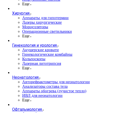
Еще
Хирургия
Аппараты для гипотермии
Лазеры хирургические
Морцелляторы
Операционные светильники
Еще
Гинекология и урология
Акушерские кровати
Гинекологические комбайны
Кольпоскопы
Лазерная литотрипсия
Еще
Неонатология
Авторефрактометры для неонатологии
Анализаторы состава тела
Аппараты обогрева (лучистое тепло)
ИВЛ для неонатологии
Еще
Офтальмология