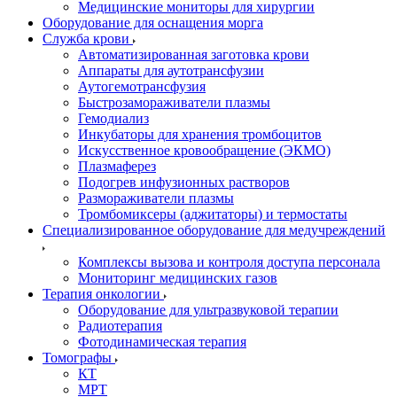
Медицинские мониторы для хирургии
Оборудование для оснащения морга
Служба крови
Автоматизированная заготовка крови
Аппараты для аутотрансфузии
Аутогемотрансфузия
Быстрозамораживатели плазмы
Гемодиализ
Инкубаторы для хранения тромбоцитов
Искусственное кровообращение (ЭКМО)
Плазмаферез
Подогрев инфузионных растворов
Размораживатели плазмы
Тромбомиксеры (аджитаторы) и термостаты
Специализированное оборудование для медучреждений
Комплексы вызова и контроля доступа персонала
Мониторинг медицинских газов
Терапия онкологии
Оборудование для ультразвуковой терапии
Радиотерапия
Фотодинамическая терапия
Томографы
КТ
МРТ