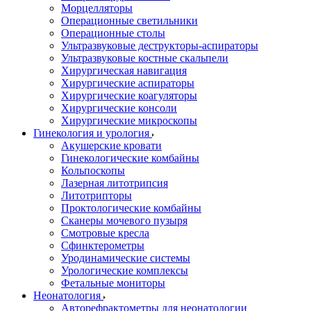
Морцелляторы
Операционные светильники
Операционные столы
Ультразвуковые деструкторы-аспираторы
Ультразвуковые костные скальпели
Хирургическая навигация
Хирургические аспираторы
Хирургические коагуляторы
Хирургические консоли
Хирургические микроскопы
Гинекология и урология
Акушерские кровати
Гинекологические комбайны
Кольпоскопы
Лазерная литотрипсия
Литотрипторы
Проктологические комбайны
Сканеры мочевого пузыря
Смотровые кресла
Сфинктерометры
Уродинамические системы
Урологические комплексы
Фетальные мониторы
Неонатология
Авторефрактометры для неонатологии