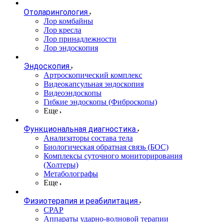
Отоларингология
Лор комбайны
Лор кресла
Лор принадлежности
Лор эндоскопия
Эндоскопия
Артроскопический комплекс
Видеокапсульная эндоскопия
Видеоэндоскопы
Гибкие эндоскопы (Фиброcкопы)
Еще
Функциональная диагностика
Анализаторы состава тела
Биологическая обратная связь (БОС)
Комплексы суточного мониторирования
(Холтеры)
Метаболографы
Еще
Физиотерапия и реабилитация
CPAP
Аппараты ударно-волновой терапии