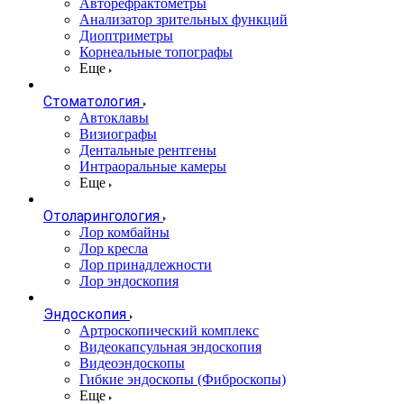
Авторефрактометры
Анализатор зрительных функций
Диоптриметры
Корнеальные топографы
Еще
Стоматология
Автоклавы
Визиографы
Дентальные рентгены
Интраоральные камеры
Еще
Отоларингология
Лор комбайны
Лор кресла
Лор принадлежности
Лор эндоскопия
Эндоскопия
Артроскопический комплекс
Видеокапсульная эндоскопия
Видеоэндоскопы
Гибкие эндоскопы (Фиброcкопы)
Еще