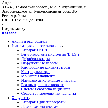
Адрес
393749, Тамбовская область, м. о. Мичуринский, с.
Заворонежское, ул. Революционная, соор. 3/5
Режим работы
Пн. – Пт.: с 9:00 до 18:00
Подать заявку
Каталог
Акции и распродажи
Реанимация и анестезиология
Аппараты ИВЛ
Внутрикостные пистолеты (B.I.G.)
Дефибрилляторы
Инфузионные насосы
Кислородные концентраторы
Контрпульсаторы
Мониторы пациента
Наркозно-дыхательные аппараты
Реанимационные кровати
Системы обогрева пациентов
Средства перемещение пациента
Хирургия
Аппараты для гипотермии
Лазеры хирургические