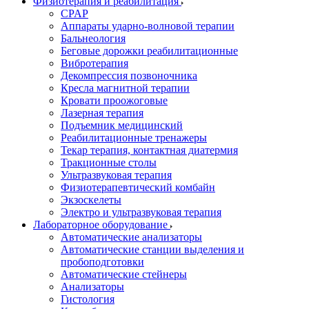
Физиотерапия и реабилитация
CPAP
Аппараты ударно-волновой терапии
Бальнеология
Беговые дорожки реабилитационные
Вибротерапия
Декомпрессия позвоночника
Кресла магнитной терапии
Кровати проожоговые
Лазерная терапия
Подъемник медицинский
Реабилитационные тренажеры
Текар терапия, контактная диатермия
Тракционные столы
Ультразвуковая терапия
Физиотерапевтический комбайн
Экзоскелеты
Электро и ультразвуковая терапия
Лабораторное оборудование
Автоматические анализаторы
Автоматические станции выделения и
пробоподготовки
Автоматические стейнеры
Анализаторы
Гистология