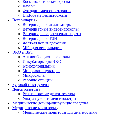
Косметологические кресла
Лазеры
Фотодинамическая терапия
Цифровые дерматоскопы
Ветеринария
Ветеринарные анализаторы
Ветеринарные видеоэндоскопы
Ветеринарные рентген-аппараты
Ветеринарные УЗИ
Жесткая вет. эндоскопия
МРТ для ветеринарии
ЭКО и ВРТ
Антивибрационные столы
Инкубаторы для ЭКО
Криохолодильник
Микроманипуляторы
Микроскопы
Рабочие станции
Буровой инструмент
Денситометры
Рентгеновские денситометры
Ультразвуковые денситометры
Медицинские дезинфицирующие средства
Медицинские мониторы
Медицинские мониторы для диагностики