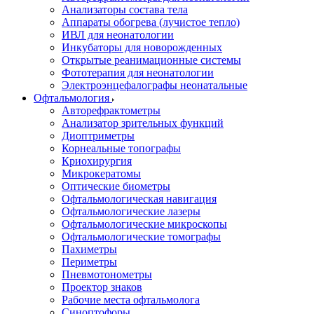
Анализаторы состава тела
Аппараты обогрева (лучистое тепло)
ИВЛ для неонатологии
Инкубаторы для новорожденных
Открытые реанимационные системы
Фототерапия для неонатологии
Электроэнцефалографы неонатальные
Офтальмология
Авторефрактометры
Анализатор зрительных функций
Диоптриметры
Корнеальные топографы
Криохирургия
Микрокератомы
Оптические биометры
Офтальмологическая навигация
Офтальмологические лазеры
Офтальмологические микроскопы
Офтальмологические томографы
Пахиметры
Периметры
Пневмотонометры
Проектор знаков
Рабочие места офтальмолога
Синоптофоры