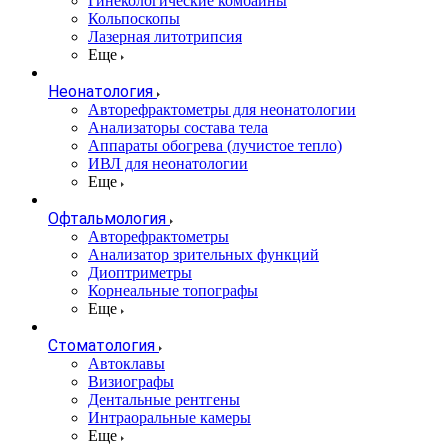
Гинекологические комбайны
Кольпоскопы
Лазерная литотрипсия
Еще
Неонатология
Авторефрактометры для неонатологии
Анализаторы состава тела
Аппараты обогрева (лучистое тепло)
ИВЛ для неонатологии
Еще
Офтальмология
Авторефрактометры
Анализатор зрительных функций
Диоптриметры
Корнеальные топографы
Еще
Стоматология
Автоклавы
Визиографы
Дентальные рентгены
Интраоральные камеры
Еще