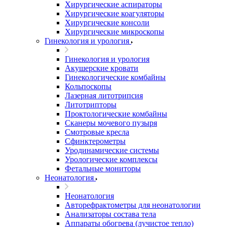
Хирургические аспираторы
Хирургические коагуляторы
Хирургические консоли
Хирургические микроскопы
Гинекология и урология
Гинекология и урология
Акушерские кровати
Гинекологические комбайны
Кольпоскопы
Лазерная литотрипсия
Литотрипторы
Проктологические комбайны
Сканеры мочевого пузыря
Смотровые кресла
Сфинктерометры
Уродинамические системы
Урологические комплексы
Фетальные мониторы
Неонатология
Неонатология
Авторефрактометры для неонатологии
Анализаторы состава тела
Аппараты обогрева (лучистое тепло)