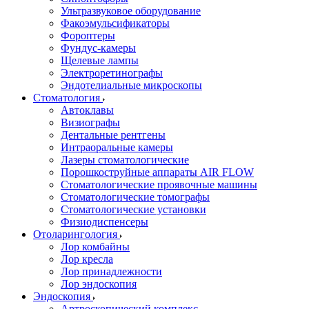
Ультразвуковое оборудование
Факоэмульсификаторы
Фороптеры
Фундус-камеры
Щелевые лампы
Электроретинографы
Эндотелиальные микроскопы
Стоматология
Автоклавы
Визиографы
Дентальные рентгены
Интраоральные камеры
Лазеры стоматологические
Порошкоструйные аппараты AIR FLOW
Стоматологические проявочные машины
Стоматологические томографы
Стоматологические установки
Физиодиспенсеры
Отоларингология
Лор комбайны
Лор кресла
Лор принадлежности
Лор эндоскопия
Эндоскопия
Артроскопический комплекс