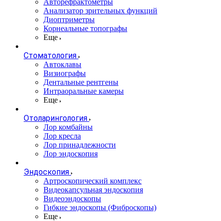
Авторефрактометры
Анализатор зрительных функций
Диоптриметры
Корнеальные топографы
Еще
Стоматология
Автоклавы
Визиографы
Дентальные рентгены
Интраоральные камеры
Еще
Отоларингология
Лор комбайны
Лор кресла
Лор принадлежности
Лор эндоскопия
Эндоскопия
Артроскопический комплекс
Видеокапсульная эндоскопия
Видеоэндоскопы
Гибкие эндоскопы (Фиброcкопы)
Еще