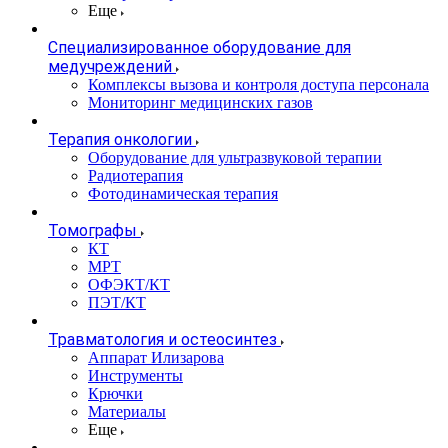
Еще
Специализированное оборудование для
медучреждений
Комплексы вызова и контроля доступа персонала
Мониторинг медицинских газов
Терапия онкологии
Оборудование для ультразвуковой терапии
Радиотерапия
Фотодинамическая терапия
Томографы
КТ
МРТ
ОФЭКТ/КТ
ПЭТ/КТ
Травматология и остеосинтез
Аппарат Илизарова
Инструменты
Крючки
Материалы
Еще