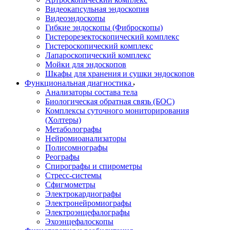
Видеокапсульная эндоскопия
Видеоэндоскопы
Гибкие эндоскопы (Фиброcкопы)
Гистерорезектоскопический комплекс
Гистероскопический комплекс
Лапароскопический комплекс
Мойки для эндоскопов
Шкафы для хранения и сушки эндоскопов
Функциональная диагностика
Анализаторы состава тела
Биологическая обратная связь (БОС)
Комплексы суточного мониторирования
(Холтеры)
Метаболографы
Нейромиоанализаторы
Полисомнографы
Реографы
Спирографы и спирометры
Стресс-системы
Сфигмометры
Электрокардиографы
Электронейромиографы
Электроэнцефалографы
Эхоэнцефалоскопы