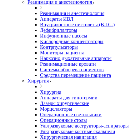
Реанимация и анестезиология
Реанимация и анестезиология
Аппараты ИВЛ
Внутрикостные пистолеты (B.I.G.)
Дефибрилляторы
Инфузионные насосы
Кислородные концентраторы
Контрпульсаторы
Мониторы пациента
Наркозно-дыхательные аппараты
Реанимационные кровати
Системы обогрева пациентов
Средства перемещение пациента
Хирургия
Хирургия
Аппараты для гипотермии
Лазеры хирургические
Морцелляторы
Операционные светильники
Операционные столы
Ультразвуковые деструкторы-аспираторы
Ультразвуковые костные скальпели
Хирургическая навигация