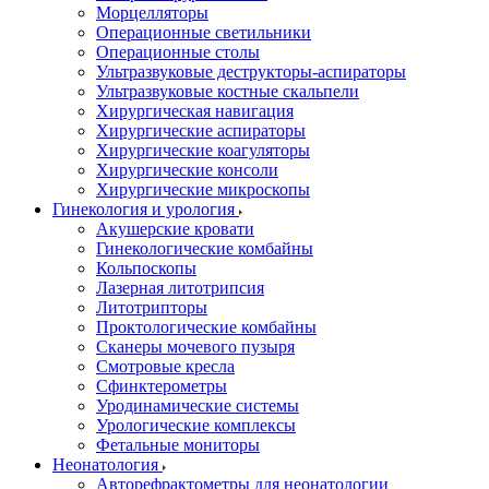
Морцелляторы
Операционные светильники
Операционные столы
Ультразвуковые деструкторы-аспираторы
Ультразвуковые костные скальпели
Хирургическая навигация
Хирургические аспираторы
Хирургические коагуляторы
Хирургические консоли
Хирургические микроскопы
Гинекология и урология
Акушерские кровати
Гинекологические комбайны
Кольпоскопы
Лазерная литотрипсия
Литотрипторы
Проктологические комбайны
Сканеры мочевого пузыря
Смотровые кресла
Сфинктерометры
Уродинамические системы
Урологические комплексы
Фетальные мониторы
Неонатология
Авторефрактометры для неонатологии