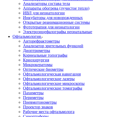
Анализаторы состава тела
Аппараты обогрева (лучистое тепло)
ИВЛ для неонатологии
Инкубаторы для новорожденных
Открытые реанимационные системы
Фототерапия для неонатологии
Электроэнцефалографы неонатальные
Офтальмология
Авторефрактометры
Анализатор зрительных функций
Диоптриметры
Корнеальные топографы
Криохирургия
Микрокератомы
Оптические биометры
Офтальмологическая навигация
Офтальмологические лазеры
Офтальмологические микроскопы
Офтальмологические томографы
Пахиметры
Периметры
Пневмотонометры
Проектор знаков
Рабочие места офтальмолога
Синоптофоры