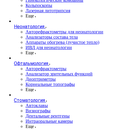
Гинекологические комбайны
Кольпоскопы
Лазерная литотрипсия
Еще
Неонатология
Авторефрактометры для неонатологии
Анализаторы состава тела
Аппараты обогрева (лучистое тепло)
ИВЛ для неонатологии
Еще
Офтальмология
Авторефрактометры
Анализатор зрительных функций
Диоптриметры
Корнеальные топографы
Еще
Стоматология
Автоклавы
Визиографы
Дентальные рентгены
Интраоральные камеры
Еще