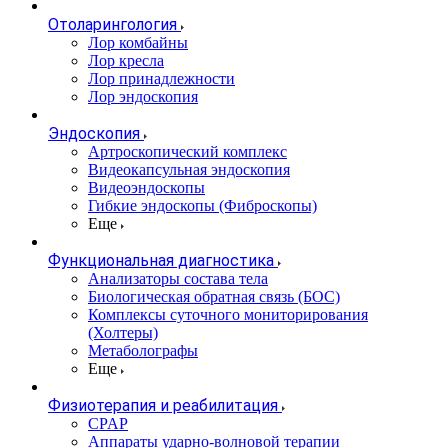
Отоларингология
Лор комбайны
Лор кресла
Лор принадлежности
Лор эндоскопия
Эндоскопия
Артроскопический комплекс
Видеокапсульная эндоскопия
Видеоэндоскопы
Гибкие эндоскопы (Фиброcкопы)
Еще
Функциональная диагностика
Анализаторы состава тела
Биологическая обратная связь (БОС)
Комплексы суточного мониторирования
(Холтеры)
Метаболографы
Еще
Физиотерапия и реабилитация
CPAP
Аппараты ударно-волновой терапии