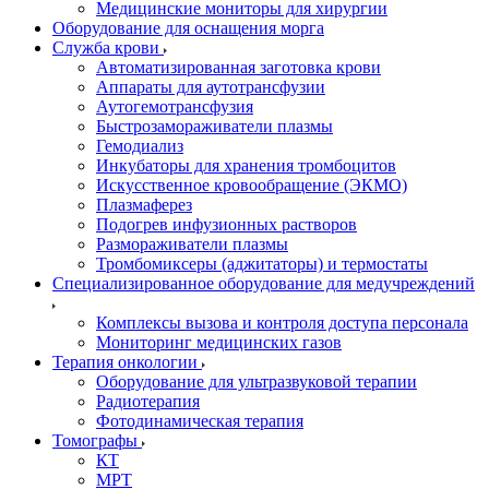
Медицинские мониторы для хирургии
Оборудование для оснащения морга
Служба крови
Автоматизированная заготовка крови
Аппараты для аутотрансфузии
Аутогемотрансфузия
Быстрозамораживатели плазмы
Гемодиализ
Инкубаторы для хранения тромбоцитов
Искусственное кровообращение (ЭКМО)
Плазмаферез
Подогрев инфузионных растворов
Размораживатели плазмы
Тромбомиксеры (аджитаторы) и термостаты
Специализированное оборудование для медучреждений
Комплексы вызова и контроля доступа персонала
Мониторинг медицинских газов
Терапия онкологии
Оборудование для ультразвуковой терапии
Радиотерапия
Фотодинамическая терапия
Томографы
КТ
МРТ