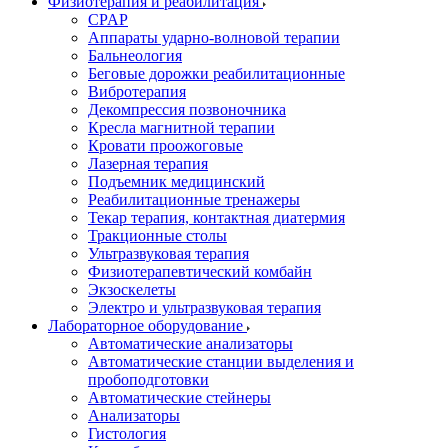
Физиотерапия и реабилитация
CPAP
Аппараты ударно-волновой терапии
Бальнеология
Беговые дорожки реабилитационные
Вибротерапия
Декомпрессия позвоночника
Кресла магнитной терапии
Кровати проожоговые
Лазерная терапия
Подъемник медицинский
Реабилитационные тренажеры
Текар терапия, контактная диатермия
Тракционные столы
Ультразвуковая терапия
Физиотерапевтический комбайн
Экзоскелеты
Электро и ультразвуковая терапия
Лабораторное оборудование
Автоматические анализаторы
Автоматические станции выделения и
пробоподготовки
Автоматические стейнеры
Анализаторы
Гистология