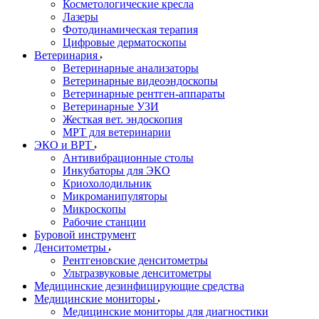
Косметологические кресла
Лазеры
Фотодинамическая терапия
Цифровые дерматоскопы
Ветеринария
Ветеринарные анализаторы
Ветеринарные видеоэндоскопы
Ветеринарные рентген-аппараты
Ветеринарные УЗИ
Жесткая вет. эндоскопия
МРТ для ветеринарии
ЭКО и ВРТ
Антивибрационные столы
Инкубаторы для ЭКО
Криохолодильник
Микроманипуляторы
Микроскопы
Рабочие станции
Буровой инструмент
Денситометры
Рентгеновские денситометры
Ультразвуковые денситометры
Медицинские дезинфицирующие средства
Медицинские мониторы
Медицинские мониторы для диагностики