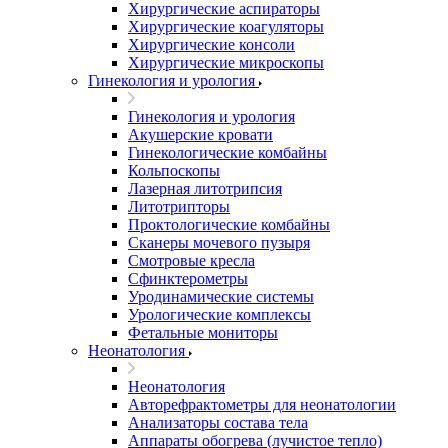
Хирургические аспираторы
Хирургические коагуляторы
Хирургические консоли
Хирургические микроскопы
Гинекология и урология
Гинекология и урология
Акушерские кровати
Гинекологические комбайны
Кольпоскопы
Лазерная литотрипсия
Литотрипторы
Проктологические комбайны
Сканеры мочевого пузыря
Смотровые кресла
Сфинктерометры
Уродинамические системы
Урологические комплексы
Фетальные мониторы
Неонатология
Неонатология
Авторефрактометры для неонатологии
Анализаторы состава тела
Аппараты обогрева (лучистое тепло)