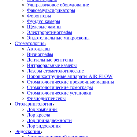
Ультразвуковое оборудование
Факоэмульсификаторы
Фороптеры
Фундус-камеры
Щелевые лампы
Электроретинографы
Эндотелиальные микроскопы
Стоматология
Автоклавы
Визиографы
Дентальные рентгены
Интраоральные камеры
Лазеры стоматологические
Порошкоструйные аппараты AIR FLOW
Стоматологические проявочные машины
Стоматологические томографы
Стоматологические установки
Физиодиспенсеры
Отоларингология
Лор комбайны
Лор кресла
Лор принадлежности
Лор эндоскопия
Эндоскопия
Артроскопический комплекс