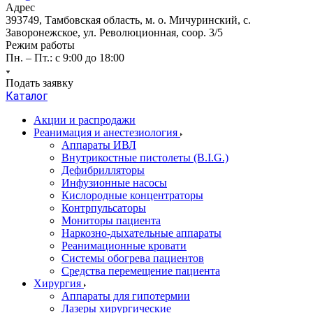
Адрес
393749, Тамбовская область, м. о. Мичуринский, с.
Заворонежское, ул. Революционная, соор. 3/5
Режим работы
Пн. – Пт.: с 9:00 до 18:00
Подать заявку
Каталог
Акции и распродажи
Реанимация и анестезиология
Аппараты ИВЛ
Внутрикостные пистолеты (B.I.G.)
Дефибрилляторы
Инфузионные насосы
Кислородные концентраторы
Контрпульсаторы
Мониторы пациента
Наркозно-дыхательные аппараты
Реанимационные кровати
Системы обогрева пациентов
Средства перемещение пациента
Хирургия
Аппараты для гипотермии
Лазеры хирургические