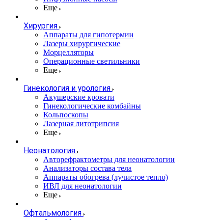
Еще
Хирургия
Аппараты для гипотермии
Лазеры хирургические
Морцелляторы
Операционные светильники
Еще
Гинекология и урология
Акушерские кровати
Гинекологические комбайны
Кольпоскопы
Лазерная литотрипсия
Еще
Неонатология
Авторефрактометры для неонатологии
Анализаторы состава тела
Аппараты обогрева (лучистое тепло)
ИВЛ для неонатологии
Еще
Офтальмология