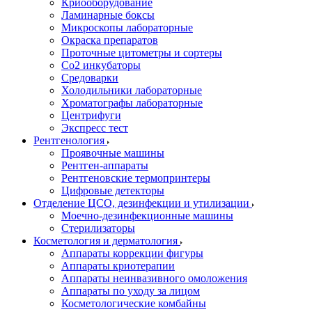
Криооборудование
Ламинарные боксы
Микроскопы лабораторные
Окраска препаратов
Проточные цитометры и сортеры
Со2 инкубаторы
Средоварки
Холодильники лабораторные
Хроматографы лабораторные
Центрифуги
Экспресс тест
Рентгенология
Проявочные машины
Рентген-аппараты
Рентгеновские термопринтеры
Цифровые детекторы
Отделение ЦСО, дезинфекции и утилизации
Моечно-дезинфекционные машины
Стерилизаторы
Косметология и дерматология
Аппараты коррекции фигуры
Аппараты криотерапии
Аппараты неинвазивного омоложения
Аппараты по уходу за лицом
Косметологические комбайны