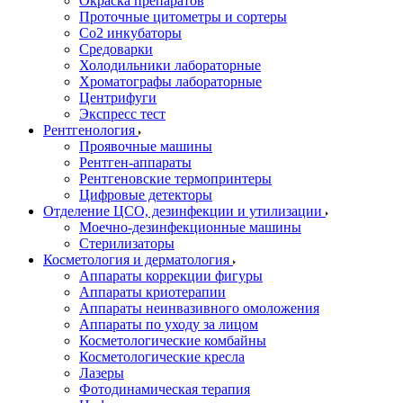
Окраска препаратов
Проточные цитометры и сортеры
Со2 инкубаторы
Средоварки
Холодильники лабораторные
Хроматографы лабораторные
Центрифуги
Экспресс тест
Рентгенология
Проявочные машины
Рентген-аппараты
Рентгеновские термопринтеры
Цифровые детекторы
Отделение ЦСО, дезинфекции и утилизации
Моечно-дезинфекционные машины
Стерилизаторы
Косметология и дерматология
Аппараты коррекции фигуры
Аппараты криотерапии
Аппараты неинвазивного омоложения
Аппараты по уходу за лицом
Косметологические комбайны
Косметологические кресла
Лазеры
Фотодинамическая терапия