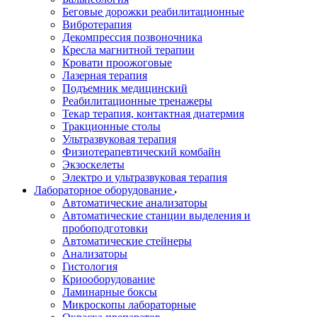
Беговые дорожки реабилитационные
Вибротерапия
Декомпрессия позвоночника
Кресла магнитной терапии
Кровати проожоговые
Лазерная терапия
Подъемник медицинский
Реабилитационные тренажеры
Текар терапия, контактная диатермия
Тракционные столы
Ультразвуковая терапия
Физиотерапевтический комбайн
Экзоскелеты
Электро и ультразвуковая терапия
Лабораторное оборудование
Автоматические анализаторы
Автоматические станции выделения и
пробоподготовки
Автоматические стейнеры
Анализаторы
Гистология
Криооборудование
Ламинарные боксы
Микроскопы лабораторные