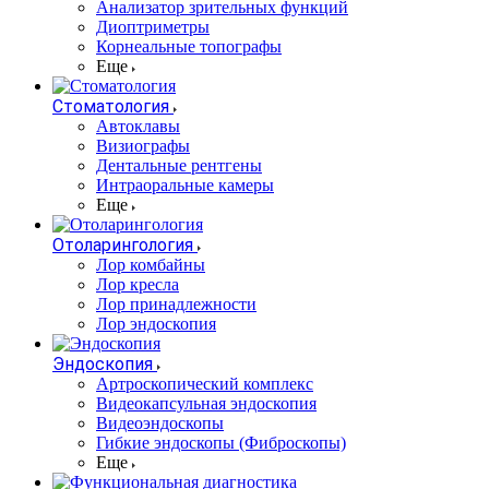
Анализатор зрительных функций
Диоптриметры
Корнеальные топографы
Еще
Стоматология
Автоклавы
Визиографы
Дентальные рентгены
Интраоральные камеры
Еще
Отоларингология
Лор комбайны
Лор кресла
Лор принадлежности
Лор эндоскопия
Эндоскопия
Артроскопический комплекс
Видеокапсульная эндоскопия
Видеоэндоскопы
Гибкие эндоскопы (Фиброcкопы)
Еще