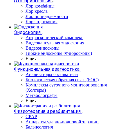
Отоларингология
Лор комбайны
Лор кресла
Лор принадлежности
Лор эндоскопия
Эндоскопия
Артроскопический комплекс
Видеокапсульная эндоскопия
Видеоэндоскопы
Гибкие эндоскопы (Фиброcкопы)
Еще
Функциональная диагностика
Анализаторы состава тела
Биологическая обратная связь (БОС)
Комплексы суточного мониторирования
(Холтеры)
Метаболографы
Еще
Физиотерапия и реабилитация
CPAP
Аппараты ударно-волновой терапии
Бальнеология