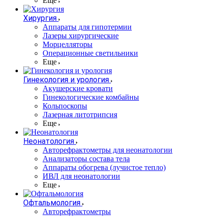
Еще
Хирургия
Аппараты для гипотермии
Лазеры хирургические
Морцелляторы
Операционные светильники
Еще
Гинекология и урология
Акушерские кровати
Гинекологические комбайны
Кольпоскопы
Лазерная литотрипсия
Еще
Неонатология
Авторефрактометры для неонатологии
Анализаторы состава тела
Аппараты обогрева (лучистое тепло)
ИВЛ для неонатологии
Еще
Офтальмология
Авторефрактометры