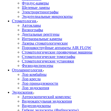
Фундус-камеры
Щелевые лампы
Электроретинографы
Эндотелиальные микроскопы
Стоматология
Автоклавы
Визиографы
Дентальные рентгены
Интраоральные камеры
Лазеры стоматологические
Порошкоструйные аппараты AIR FLOW
Стоматологические проявочные машины
Стоматологические томографы
Стоматологические установки
Физиодиспенсеры
Отоларингология
Лор комбайны
Лор кресла
Лор принадлежности
Лор эндоскопия
Эндоскопия
Артроскопический комплекс
Видеокапсульная эндоскопия
Видеоэндоскопы
Гибкие эндоскопы (Фиброcкопы)