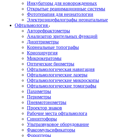
Инкубаторы для новорожденных
Открытые реанимационные системы
Фототерапия для неонатологии
Электроэнцефалографы неонатальные
Офтальмология
Авторефрактометры
Анализатор зрительных функций
Диоптриметры
Корнеальные топографы
Криохирургия
Микрокератомы
Оптические биометры
Офтальмологическая навигация
Офтальмологические лазеры
Офтальмологические микроскопы
Офтальмологические томографы
Пахиметры
Периметры
Пневмотонометры
Проектор знаков
Рабочие места офтальмолога
Синоптофоры
Ультразвуковое оборудование
Факоэмульсификаторы
Фороптеры