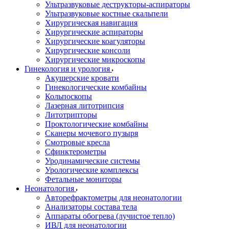
Ультразвуковые деструкторы-аспираторы
Ультразвуковые костные скальпели
Хирургическая навигация
Хирургические аспираторы
Хирургические коагуляторы
Хирургические консоли
Хирургические микроскопы
Гинекология и урология
Акушерские кровати
Гинекологические комбайны
Кольпоскопы
Лазерная литотрипсия
Литотрипторы
Проктологические комбайны
Сканеры мочевого пузыря
Смотровые кресла
Сфинктерометры
Уродинамические системы
Урологические комплексы
Фетальные мониторы
Неонатология
Авторефрактометры для неонатологии
Анализаторы состава тела
Аппараты обогрева (лучистое тепло)
ИВЛ для неонатологии