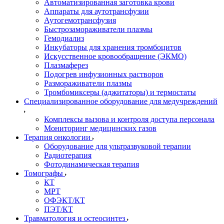
Автоматизированная заготовка крови
Аппараты для аутотрансфузии
Аутогемотрансфузия
Быстрозамораживатели плазмы
Гемодиализ
Инкубаторы для хранения тромбоцитов
Искусственное кровообращение (ЭКМО)
Плазмаферез
Подогрев инфузионных растворов
Размораживатели плазмы
Тромбомиксеры (аджитаторы) и термостаты
Специализированное оборудование для медучреждений
Комплексы вызова и контроля доступа персонала
Мониторинг медицинских газов
Терапия онкологии
Оборудование для ультразвуковой терапии
Радиотерапия
Фотодинамическая терапия
Томографы
КТ
МРТ
ОФЭКТ/КТ
ПЭТ/КТ
Травматология и остеосинтез