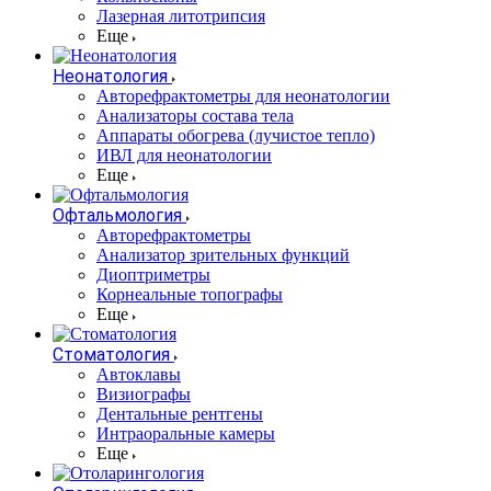
Лазерная литотрипсия
Еще
Неонатология
Авторефрактометры для неонатологии
Анализаторы состава тела
Аппараты обогрева (лучистое тепло)
ИВЛ для неонатологии
Еще
Офтальмология
Авторефрактометры
Анализатор зрительных функций
Диоптриметры
Корнеальные топографы
Еще
Стоматология
Автоклавы
Визиографы
Дентальные рентгены
Интраоральные камеры
Еще