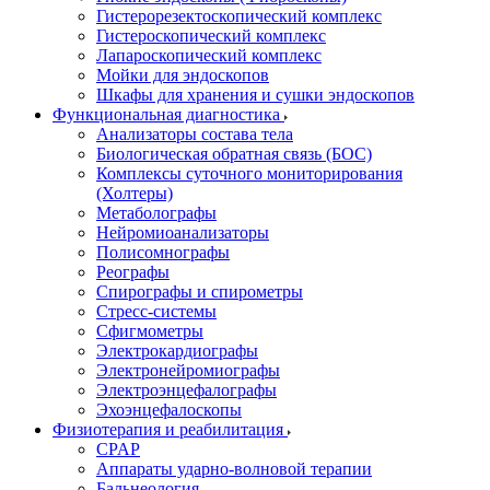
Гистерорезектоскопический комплекс
Гистероскопический комплекс
Лапароскопический комплекс
Мойки для эндоскопов
Шкафы для хранения и сушки эндоскопов
Функциональная диагностика
Анализаторы состава тела
Биологическая обратная связь (БОС)
Комплексы суточного мониторирования
(Холтеры)
Метаболографы
Нейромиоанализаторы
Полисомнографы
Реографы
Спирографы и спирометры
Стресс-системы
Сфигмометры
Электрокардиографы
Электронейромиографы
Электроэнцефалографы
Эхоэнцефалоскопы
Физиотерапия и реабилитация
CPAP
Аппараты ударно-волновой терапии
Бальнеология