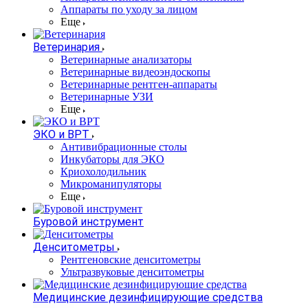
Аппараты по уходу за лицом
Еще
Ветеринария
Ветеринарные анализаторы
Ветеринарные видеоэндоскопы
Ветеринарные рентген-аппараты
Ветеринарные УЗИ
Еще
ЭКО и ВРТ
Антивибрационные столы
Инкубаторы для ЭКО
Криохолодильник
Микроманипуляторы
Еще
Буровой инструмент
Денситометры
Рентгеновские денситометры
Ультразвуковые денситометры
Медицинские дезинфицирующие средства