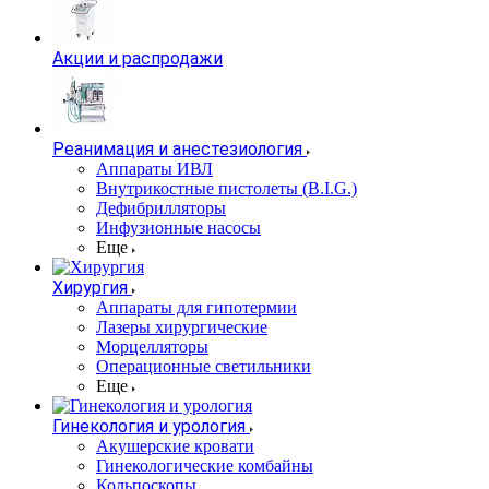
Акции и распродажи
Реанимация и анестезиология
Аппараты ИВЛ
Внутрикостные пистолеты (B.I.G.)
Дефибрилляторы
Инфузионные насосы
Еще
Хирургия
Аппараты для гипотермии
Лазеры хирургические
Морцелляторы
Операционные светильники
Еще
Гинекология и урология
Акушерские кровати
Гинекологические комбайны
Кольпоскопы