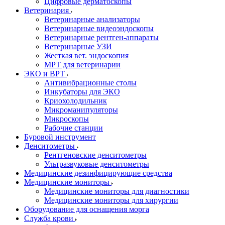
Цифровые дерматоскопы
Ветеринария
Ветеринарные анализаторы
Ветеринарные видеоэндоскопы
Ветеринарные рентген-аппараты
Ветеринарные УЗИ
Жесткая вет. эндоскопия
МРТ для ветеринарии
ЭКО и ВРТ
Антивибрационные столы
Инкубаторы для ЭКО
Криохолодильник
Микроманипуляторы
Микроскопы
Рабочие станции
Буровой инструмент
Денситометры
Рентгеновские денситометры
Ультразвуковые денситометры
Медицинские дезинфицирующие средства
Медицинские мониторы
Медицинские мониторы для диагностики
Медицинские мониторы для хирургии
Оборудование для оснащения морга
Служба крови