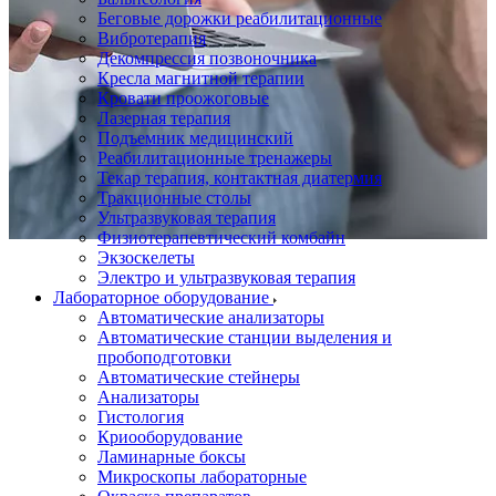
Беговые дорожки реабилитационные
Вибротерапия
Декомпрессия позвоночника
Кресла магнитной терапии
Кровати проожоговые
Лазерная терапия
Подъемник медицинский
Реабилитационные тренажеры
Текар терапия, контактная диатермия
Тракционные столы
Ультразвуковая терапия
Физиотерапевтический комбайн
Экзоскелеты
Электро и ультразвуковая терапия
Лабораторное оборудование
Автоматические анализаторы
Автоматические станции выделения и
пробоподготовки
Автоматические стейнеры
Анализаторы
Гистология
Криооборудование
Ламинарные боксы
Микроскопы лабораторные