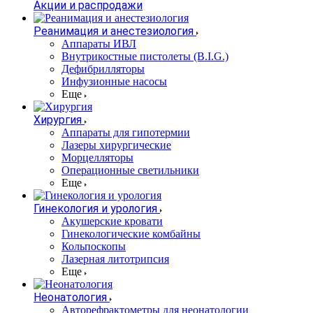
Акции и распродажи
Реанимация и анестезиология
Аппараты ИВЛ
Внутрикостные пистолеты (B.I.G.)
Дефибрилляторы
Инфузионные насосы
Еще
Хирургия
Аппараты для гипотермии
Лазеры хирургические
Морцелляторы
Операционные светильники
Еще
Гинекология и урология
Акушерские кровати
Гинекологические комбайны
Кольпоскопы
Лазерная литотрипсия
Еще
Неонатология
Авторефрактометры для неонатологии