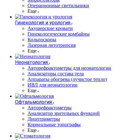
Операционные светильники
Еще
Гинекология и урология
Акушерские кровати
Гинекологические комбайны
Кольпоскопы
Лазерная литотрипсия
Еще
Неонатология
Авторефрактометры для неонатологии
Анализаторы состава тела
Аппараты обогрева (лучистое тепло)
ИВЛ для неонатологии
Еще
Офтальмология
Авторефрактометры
Анализатор зрительных функций
Диоптриметры
Корнеальные топографы
Еще