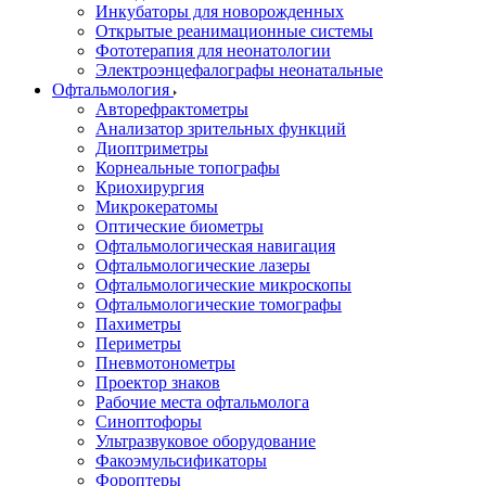
Инкубаторы для новорожденных
Открытые реанимационные системы
Фототерапия для неонатологии
Электроэнцефалографы неонатальные
Офтальмология
Авторефрактометры
Анализатор зрительных функций
Диоптриметры
Корнеальные топографы
Криохирургия
Микрокератомы
Оптические биометры
Офтальмологическая навигация
Офтальмологические лазеры
Офтальмологические микроскопы
Офтальмологические томографы
Пахиметры
Периметры
Пневмотонометры
Проектор знаков
Рабочие места офтальмолога
Синоптофоры
Ультразвуковое оборудование
Факоэмульсификаторы
Фороптеры