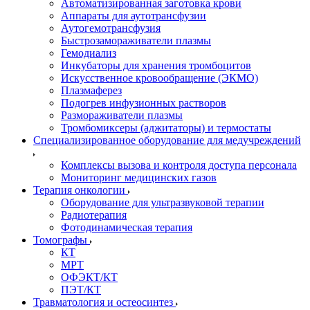
Автоматизированная заготовка крови
Аппараты для аутотрансфузии
Аутогемотрансфузия
Быстрозамораживатели плазмы
Гемодиализ
Инкубаторы для хранения тромбоцитов
Искусственное кровообращение (ЭКМО)
Плазмаферез
Подогрев инфузионных растворов
Размораживатели плазмы
Тромбомиксеры (аджитаторы) и термостаты
Специализированное оборудование для медучреждений
Комплексы вызова и контроля доступа персонала
Мониторинг медицинских газов
Терапия онкологии
Оборудование для ультразвуковой терапии
Радиотерапия
Фотодинамическая терапия
Томографы
КТ
МРТ
ОФЭКТ/КТ
ПЭТ/КТ
Травматология и остеосинтез