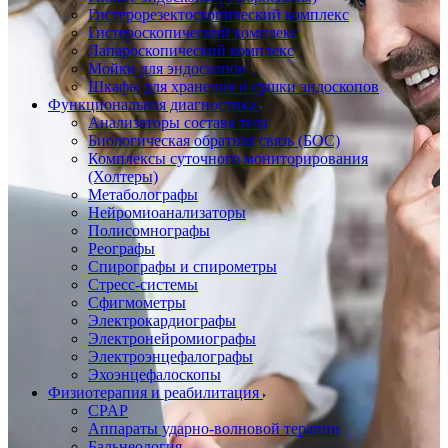
Гистерорезектоскопический комплекс
Гистероскопический комплекс
Лапароскопический комплекс
Мойки для эндоскопов
Шкафы для хранения и сушки эндоскопов
Функциональная диагностика
Анализаторы состава тела
Биологическая обратная связь (БОС)
Комплексы суточного мониторирования
(Холтеры)
Метаболографы
Нейромиоанализаторы
Полисомнографы
Реографы
Спирографы и спирометры
Стресс-системы
Сфигмометры
Электрокардиографы
Электронейромиографы
Электроэнцефалографы
Эхоэнцефалоскопы
Физиотерапия и реабилитация
CPAP
Аппараты ударно-волновой терапии
Бальнеология