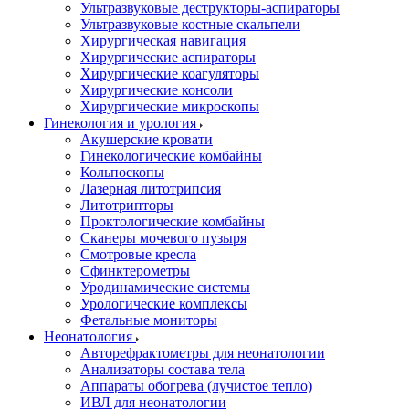
Ультразвуковые деструкторы-аспираторы
Ультразвуковые костные скальпели
Хирургическая навигация
Хирургические аспираторы
Хирургические коагуляторы
Хирургические консоли
Хирургические микроскопы
Гинекология и урология
Акушерские кровати
Гинекологические комбайны
Кольпоскопы
Лазерная литотрипсия
Литотрипторы
Проктологические комбайны
Сканеры мочевого пузыря
Смотровые кресла
Сфинктерометры
Уродинамические системы
Урологические комплексы
Фетальные мониторы
Неонатология
Авторефрактометры для неонатологии
Анализаторы состава тела
Аппараты обогрева (лучистое тепло)
ИВЛ для неонатологии