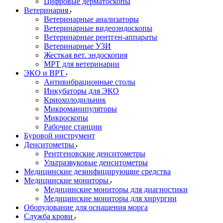
Цифровые дерматоскопы
Ветеринария
Ветеринарные анализаторы
Ветеринарные видеоэндоскопы
Ветеринарные рентген-аппараты
Ветеринарные УЗИ
Жесткая вет. эндоскопия
МРТ для ветеринарии
ЭКО и ВРТ
Антивибрационные столы
Инкубаторы для ЭКО
Криохолодильник
Микроманипуляторы
Микроскопы
Рабочие станции
Буровой инструмент
Денситометры
Рентгеновские денситометры
Ультразвуковые денситометры
Медицинские дезинфицирующие средства
Медицинские мониторы
Медицинские мониторы для диагностики
Медицинские мониторы для хирургии
Оборудование для оснащения морга
Служба крови