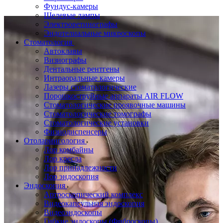
Фундус-камеры
Щелевые лампы
Электроретинографы
Эндотелиальные микроскопы
Стоматология
Автоклавы
Визиографы
Дентальные рентгены
Интраоральные камеры
Лазеры стоматологические
Порошкоструйные аппараты AIR FLOW
Стоматологические проявочные машины
Стоматологические томографы
Стоматологические установки
Физиодиспенсеры
Отоларингология
Лор комбайны
Лор кресла
Лор принадлежности
Лор эндоскопия
Эндоскопия
Артроскопический комплекс
Видеокапсульная эндоскопия
Видеоэндоскопы
Гибкие эндоскопы (Фиброcкопы)