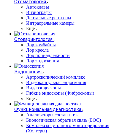
Стоматология
Автоклавы
Визиографы
Дентальные рентгены
Интраоральные камеры
Еще
Отоларингология
Лор комбайны
Лор кресла
Лор принадлежности
Лор эндоскопия
Эндоскопия
Артроскопический комплекс
Видеокапсульная эндоскопия
Видеоэндоскопы
Гибкие эндоскопы (Фиброcкопы)
Еще
Функциональная диагностика
Анализаторы состава тела
Биологическая обратная связь (БОС)
Комплексы суточного мониторирования
(Холтеры)