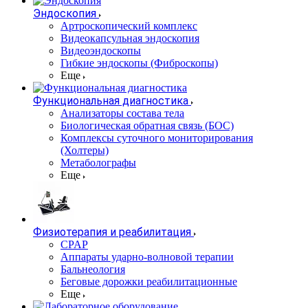
Эндоскопия
Артроскопический комплекс
Видеокапсульная эндоскопия
Видеоэндоскопы
Гибкие эндоскопы (Фиброcкопы)
Еще
Функциональная диагностика
Анализаторы состава тела
Биологическая обратная связь (БОС)
Комплексы суточного мониторирования
(Холтеры)
Метаболографы
Еще
Физиотерапия и реабилитация
CPAP
Аппараты ударно-волновой терапии
Бальнеология
Беговые дорожки реабилитационные
Еще