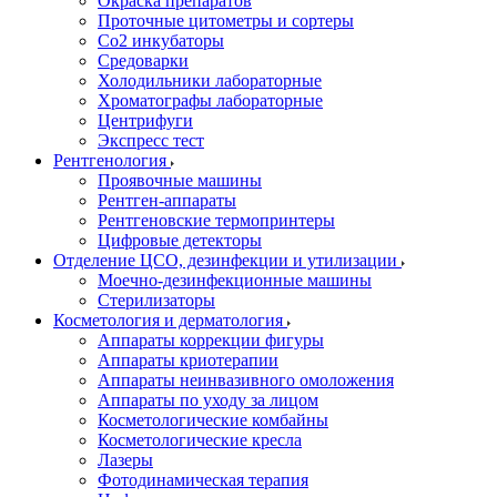
Окраска препаратов
Проточные цитометры и сортеры
Со2 инкубаторы
Средоварки
Холодильники лабораторные
Хроматографы лабораторные
Центрифуги
Экспресс тест
Рентгенология
Проявочные машины
Рентген-аппараты
Рентгеновские термопринтеры
Цифровые детекторы
Отделение ЦСО, дезинфекции и утилизации
Моечно-дезинфекционные машины
Стерилизаторы
Косметология и дерматология
Аппараты коррекции фигуры
Аппараты криотерапии
Аппараты неинвазивного омоложения
Аппараты по уходу за лицом
Косметологические комбайны
Косметологические кресла
Лазеры
Фотодинамическая терапия