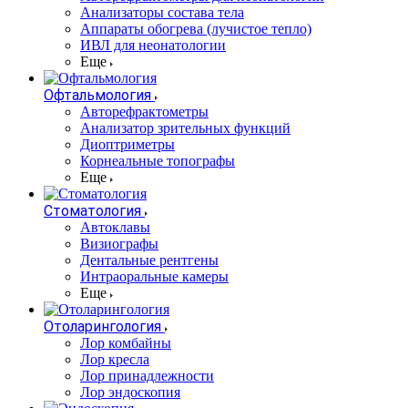
Анализаторы состава тела
Аппараты обогрева (лучистое тепло)
ИВЛ для неонатологии
Еще
Офтальмология
Авторефрактометры
Анализатор зрительных функций
Диоптриметры
Корнеальные топографы
Еще
Стоматология
Автоклавы
Визиографы
Дентальные рентгены
Интраоральные камеры
Еще
Отоларингология
Лор комбайны
Лор кресла
Лор принадлежности
Лор эндоскопия