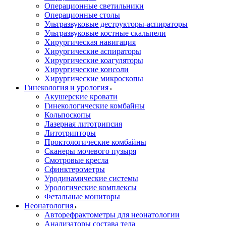
Операционные светильники
Операционные столы
Ультразвуковые деструкторы-аспираторы
Ультразвуковые костные скальпели
Хирургическая навигация
Хирургические аспираторы
Хирургические коагуляторы
Хирургические консоли
Хирургические микроскопы
Гинекология и урология
Акушерские кровати
Гинекологические комбайны
Кольпоскопы
Лазерная литотрипсия
Литотрипторы
Проктологические комбайны
Сканеры мочевого пузыря
Смотровые кресла
Сфинктерометры
Уродинамические системы
Урологические комплексы
Фетальные мониторы
Неонатология
Авторефрактометры для неонатологии
Анализаторы состава тела