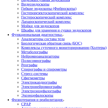
Видеоэндоскопы
Гибкие эндоскопы (Фиброcкопы)
Гистерорезектоскопический комплекс
Гистероскопический комплекс
Лапароскопический комплекс
Мойки для эндоскопов
Шкафы для хранения и сушки эндоскопов
Функциональная диагностика
Анализаторы состава тела
Биологическая обратная связь (БОС)
Комплексы суточного мониторирования (Холтеры)
Метаболографы
Нейромиоанализаторы
Полисомнографы
Реографы
Спирографы и спирометры
Стресс-системы
Сфигмометры
Электрокардиографы
Электронейромиографы
Электроэнцефалографы
Эхоэнцефалоскопы
Физиотерапия и реабилитация
CPAP