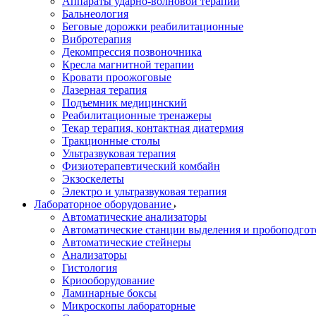
Аппараты ударно-волновой терапии
Бальнеология
Беговые дорожки реабилитационные
Вибротерапия
Декомпрессия позвоночника
Кресла магнитной терапии
Кровати проожоговые
Лазерная терапия
Подъемник медицинский
Реабилитационные тренажеры
Текар терапия, контактная диатермия
Тракционные столы
Ультразвуковая терапия
Физиотерапевтический комбайн
Экзоскелеты
Электро и ультразвуковая терапия
Лабораторное оборудование
Автоматические анализаторы
Автоматические станции выделения и пробоподгот
Автоматические стейнеры
Анализаторы
Гистология
Криооборудование
Ламинарные боксы
Микроскопы лабораторные