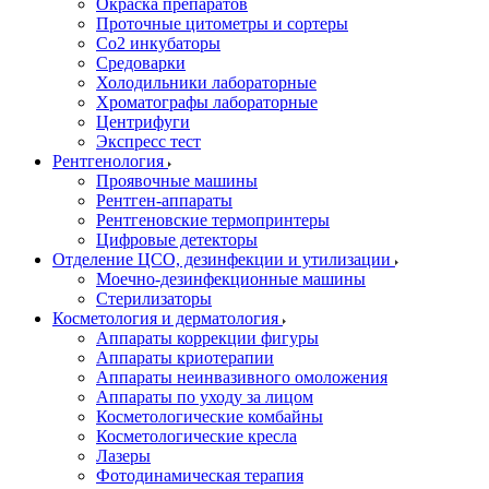
Окраска препаратов
Проточные цитометры и сортеры
Со2 инкубаторы
Средоварки
Холодильники лабораторные
Хроматографы лабораторные
Центрифуги
Экспресс тест
Рентгенология
Проявочные машины
Рентген-аппараты
Рентгеновские термопринтеры
Цифровые детекторы
Отделение ЦСО, дезинфекции и утилизации
Моечно-дезинфекционные машины
Стерилизаторы
Косметология и дерматология
Аппараты коррекции фигуры
Аппараты криотерапии
Аппараты неинвазивного омоложения
Аппараты по уходу за лицом
Косметологические комбайны
Косметологические кресла
Лазеры
Фотодинамическая терапия