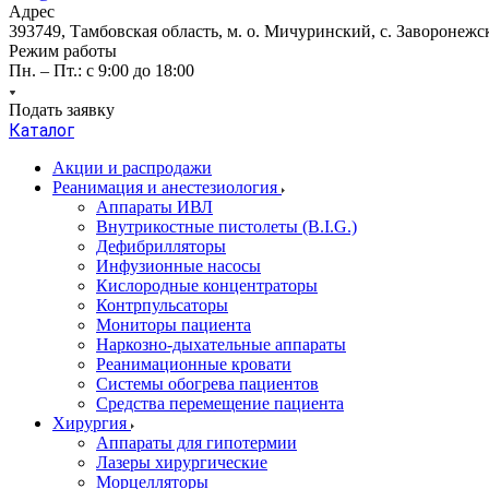
Адрес
393749, Тамбовская область, м. о. Мичуринский, с. Заворонежск
Режим работы
Пн. – Пт.: с 9:00 до 18:00
Подать заявку
Каталог
Акции и распродажи
Реанимация и анестезиология
Аппараты ИВЛ
Внутрикостные пистолеты (B.I.G.)
Дефибрилляторы
Инфузионные насосы
Кислородные концентраторы
Контрпульсаторы
Мониторы пациента
Наркозно-дыхательные аппараты
Реанимационные кровати
Системы обогрева пациентов
Средства перемещение пациента
Хирургия
Аппараты для гипотермии
Лазеры хирургические
Морцелляторы