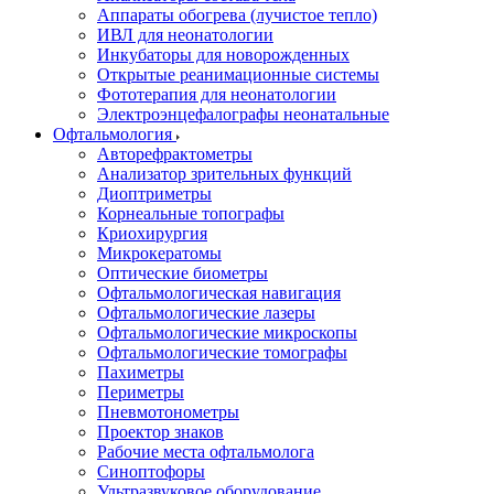
Аппараты обогрева (лучистое тепло)
ИВЛ для неонатологии
Инкубаторы для новорожденных
Открытые реанимационные системы
Фототерапия для неонатологии
Электроэнцефалографы неонатальные
Офтальмология
Авторефрактометры
Анализатор зрительных функций
Диоптриметры
Корнеальные топографы
Криохирургия
Микрокератомы
Оптические биометры
Офтальмологическая навигация
Офтальмологические лазеры
Офтальмологические микроскопы
Офтальмологические томографы
Пахиметры
Периметры
Пневмотонометры
Проектор знаков
Рабочие места офтальмолога
Синоптофоры
Ультразвуковое оборудование