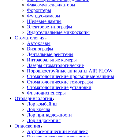
Факоэмульсификаторы
Фороптеры
Фундус-камеры
Щелевые лампы
Электроретинографы
Эндотелиальные микроскопы
Стоматология
Автоклавы
Визиографы
Дентальные рентгены
Интраоральные камеры
Лазеры стоматологические
Порошкоструйные аппараты AIR FLOW
Стоматологические проявочные машины
Стоматологические томографы
Стоматологические установки
Физиодиспенсеры
Отоларингология
Лор комбайны
Лор кресла
Лор принадлежности
Лор эндоскопия
Эндоскопия
Артроскопический комплекс
Видеокапсульная эндоскопия