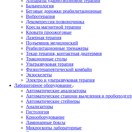
Аппараты ударно-волновой терапии
Бальнеология
Беговые дорожки реабилитационные
Вибротерапия
Декомпрессия позвоночника
Кресла магнитной терапии
Кровати проожоговые
Лазерная терапия
Подъемник медицинский
Реабилитационные тренажеры
Текар терапия, контактная диатермия
Тракционные столы
Ультразвуковая терапия
Физиотерапевтический комбайн
Экзоскелеты
Электро и ультразвуковая терапия
Лабораторное оборудование
Автоматические анализаторы
Автоматические станции выделения и пробоподгот
Автоматические стейнеры
Анализаторы
Гистология
Криооборудование
Ламинарные боксы
Микроскопы лабораторные