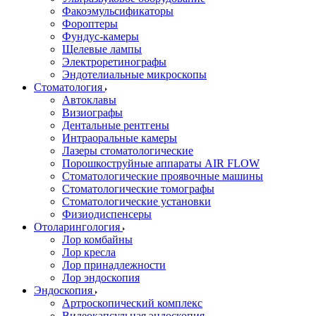
Факоэмульсификаторы
Фороптеры
Фундус-камеры
Щелевые лампы
Электроретинографы
Эндотелиальные микроскопы
Стоматология
Автоклавы
Визиографы
Дентальные рентгены
Интраоральные камеры
Лазеры стоматологические
Порошкоструйные аппараты AIR FLOW
Стоматологические проявочные машины
Стоматологические томографы
Стоматологические установки
Физиодиспенсеры
Отоларингология
Лор комбайны
Лор кресла
Лор принадлежности
Лор эндоскопия
Эндоскопия
Артроскопический комплекс
Видеокапсульная эндоскопия