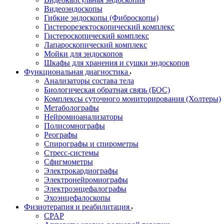
Видеоэндоскопы
Гибкие эндоскопы (Фиброcкопы)
Гистерорезектоскопический комплекс
Гистероскопический комплекс
Лапароскопический комплекс
Мойки для эндоскопов
Шкафы для хранения и сушки эндоскопов
Функциональная диагностика
Анализаторы состава тела
Биологическая обратная связь (БОС)
Комплексы суточного мониторирования (Холтеры)
Метаболографы
Нейромиоанализаторы
Полисомнографы
Реографы
Спирографы и спирометры
Стресс-системы
Сфигмометры
Электрокардиографы
Электронейромиографы
Электроэнцефалографы
Эхоэнцефалоскопы
Физиотерапия и реабилитация
CPAP