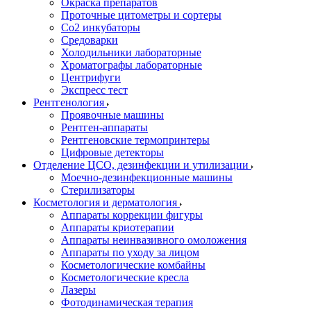
Окраска препаратов
Проточные цитометры и сортеры
Со2 инкубаторы
Средоварки
Холодильники лабораторные
Хроматографы лабораторные
Центрифуги
Экспресс тест
Рентгенология
Проявочные машины
Рентген-аппараты
Рентгеновские термопринтеры
Цифровые детекторы
Отделение ЦСО, дезинфекции и утилизации
Моечно-дезинфекционные машины
Стерилизаторы
Косметология и дерматология
Аппараты коррекции фигуры
Аппараты криотерапии
Аппараты неинвазивного омоложения
Аппараты по уходу за лицом
Косметологические комбайны
Косметологические кресла
Лазеры
Фотодинамическая терапия