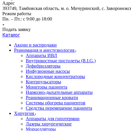
Адрес
393749, Тамбовская область, м. о. Мичуринский, с. Заворонежск
Режим работы
Пн. – Пт.: с 9:00 до 18:00
Подать заявку
Каталог
Акции и распродажи
Реанимация и анестезиология
Аппараты ИВЛ
Внутрикостные пистолеты (B.I.G.)
Дефибрилляторы
Инфузионные насосы
Кислородные концентраторы
Контрпульсаторы
Мониторы пациента
Наркозно-дыхательные аппараты
Реанимационные кровати
Системы обогрева пациентов
Средства перемещение пациента
Хирургия
Аппараты для гипотермии
Лазеры хирургические
Морцелляторы