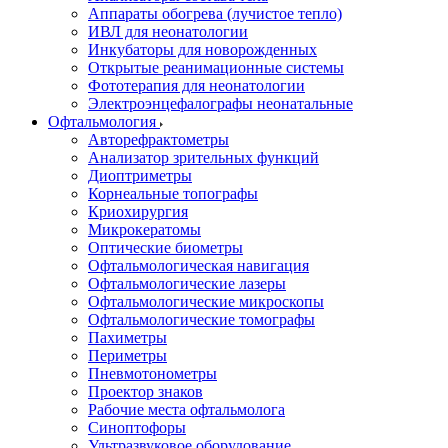
Аппараты обогрева (лучистое тепло)
ИВЛ для неонатологии
Инкубаторы для новорожденных
Открытые реанимационные системы
Фототерапия для неонатологии
Электроэнцефалографы неонатальные
Офтальмология
Авторефрактометры
Анализатор зрительных функций
Диоптриметры
Корнеальные топографы
Криохирургия
Микрокератомы
Оптические биометры
Офтальмологическая навигация
Офтальмологические лазеры
Офтальмологические микроскопы
Офтальмологические томографы
Пахиметры
Периметры
Пневмотонометры
Проектор знаков
Рабочие места офтальмолога
Синоптофоры
Ультразвуковое оборудование