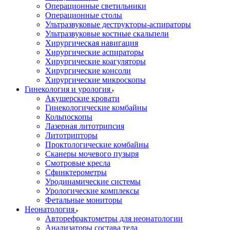
Операционные светильники
Операционные столы
Ультразвуковые деструкторы-аспираторы
Ультразвуковые костные скальпели
Хирургическая навигация
Хирургические аспираторы
Хирургические коагуляторы
Хирургические консоли
Хирургические микроскопы
Гинекология и урология
Акушерские кровати
Гинекологические комбайны
Кольпоскопы
Лазерная литотрипсия
Литотрипторы
Проктологические комбайны
Сканеры мочевого пузыря
Смотровые кресла
Сфинктерометры
Уродинамические системы
Урологические комплексы
Фетальные мониторы
Неонатология
Авторефрактометры для неонатологии
Анализаторы состава тела