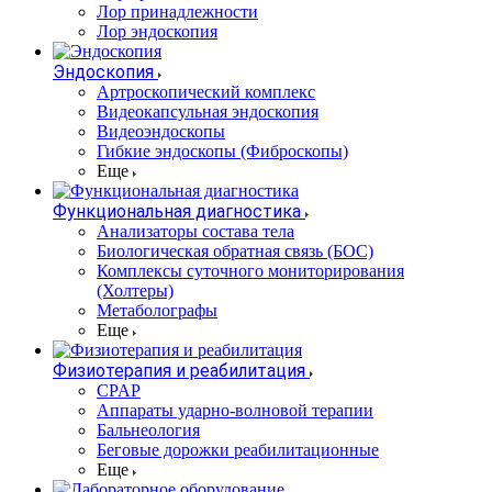
Лор принадлежности
Лор эндоскопия
Эндоскопия
Артроскопический комплекс
Видеокапсульная эндоскопия
Видеоэндоскопы
Гибкие эндоскопы (Фиброcкопы)
Еще
Функциональная диагностика
Анализаторы состава тела
Биологическая обратная связь (БОС)
Комплексы суточного мониторирования
(Холтеры)
Метаболографы
Еще
Физиотерапия и реабилитация
CPAP
Аппараты ударно-волновой терапии
Бальнеология
Беговые дорожки реабилитационные
Еще