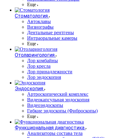
Еще
Стоматология
Автоклавы
Визиографы
Дентальные рентгены
Интраоральные камеры
Еще
Отоларингология
Лор комбайны
Лор кресла
Лор принадлежности
Лор эндоскопия
Эндоскопия
Артроскопический комплекс
Видеокапсульная эндоскопия
Видеоэндоскопы
Гибкие эндоскопы (Фиброcкопы)
Еще
Функциональная диагностика
Анализаторы состава тела