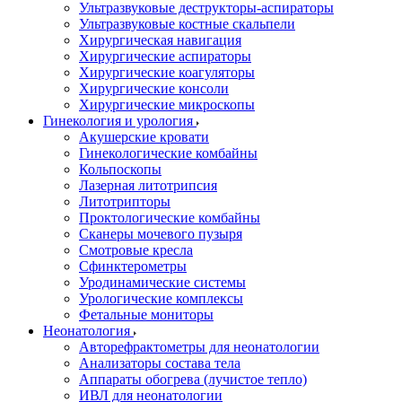
Ультразвуковые деструкторы-аспираторы
Ультразвуковые костные скальпели
Хирургическая навигация
Хирургические аспираторы
Хирургические коагуляторы
Хирургические консоли
Хирургические микроскопы
Гинекология и урология
Акушерские кровати
Гинекологические комбайны
Кольпоскопы
Лазерная литотрипсия
Литотрипторы
Проктологические комбайны
Сканеры мочевого пузыря
Смотровые кресла
Сфинктерометры
Уродинамические системы
Урологические комплексы
Фетальные мониторы
Неонатология
Авторефрактометры для неонатологии
Анализаторы состава тела
Аппараты обогрева (лучистое тепло)
ИВЛ для неонатологии