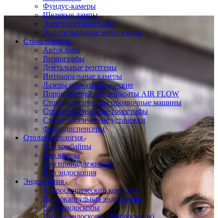
Фундус-камеры
Щелевые лампы
Электроретинографы
Эндотелиальные микроскопы
Стоматология
Автоклавы
Визиографы
Дентальные рентгены
Интраоральные камеры
Лазеры стоматологические
Порошкоструйные аппараты AIR FLOW
Стоматологические проявочные машины
Стоматологические томографы
Стоматологические установки
Физиодиспенсеры
Отоларингология
Лор комбайны
Лор кресла
Лор принадлежности
Лор эндоскопия
Эндоскопия
Артроскопический комплекс
Видеокапсульная эндоскопия
Видеоэндоскопы
Гибкие эндоскопы (Фиброcкопы)