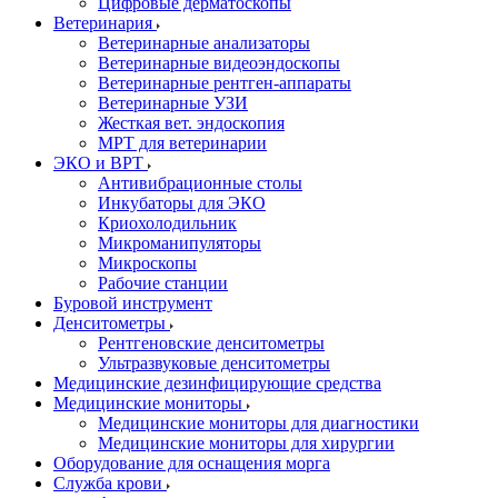
Цифровые дерматоскопы
Ветеринария
Ветеринарные анализаторы
Ветеринарные видеоэндоскопы
Ветеринарные рентген-аппараты
Ветеринарные УЗИ
Жесткая вет. эндоскопия
МРТ для ветеринарии
ЭКО и ВРТ
Антивибрационные столы
Инкубаторы для ЭКО
Криохолодильник
Микроманипуляторы
Микроскопы
Рабочие станции
Буровой инструмент
Денситометры
Рентгеновские денситометры
Ультразвуковые денситометры
Медицинские дезинфицирующие средства
Медицинские мониторы
Медицинские мониторы для диагностики
Медицинские мониторы для хирургии
Оборудование для оснащения морга
Служба крови