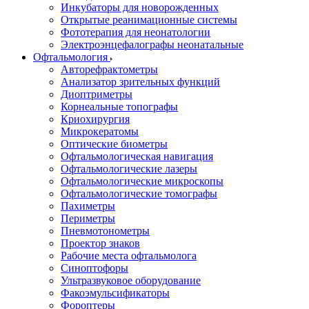
Инкубаторы для новорожденных
Открытые реанимационные системы
Фототерапия для неонатологии
Электроэнцефалографы неонатальные
Офтальмология
Авторефрактометры
Анализатор зрительных функций
Диоптриметры
Корнеальные топографы
Криохирургия
Микрокератомы
Оптические биометры
Офтальмологическая навигация
Офтальмологические лазеры
Офтальмологические микроскопы
Офтальмологические томографы
Пахиметры
Периметры
Пневмотонометры
Проектор знаков
Рабочие места офтальмолога
Синоптофоры
Ультразвуковое оборудование
Факоэмульсификаторы
Фороптеры