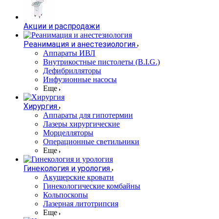
Акции и распродажи
Реанимация и анестезиология
Аппараты ИВЛ
Внутрикостные пистолеты (B.I.G.)
Дефибрилляторы
Инфузионные насосы
Еще
Хирургия
Аппараты для гипотермии
Лазеры хирургические
Морцелляторы
Операционные светильники
Еще
Гинекология и урология
Акушерские кровати
Гинекологические комбайны
Кольпоскопы
Лазерная литотрипсия
Еще