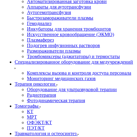
Автоматизированная заготовка крови
Аппараты для аутотрансфузии
Аутогемотрансфузия
Быстрозамораживатели плазмы
Гемодиализ
Инкубаторы для хранения тромбоцитов
Искусственное кровообращение (ЭКМО)
Плазмаферез
Подогрев инфузионных растворов
Размораживатели плазмы
Тромбомиксеры (аджитаторы) и термостаты
Специализированное оборудование для медучреждений
Комплексы вызова и контроля доступа персонала
Мониторинг медицинских газов
Терапия онкологии
Оборудование для ультразвуковой терапии
Радиотерапия
Фотодинамическая терапия
Томографы
КТ
МРТ
ОФЭКТ/КТ
ПЭТ/КТ
Травматология и остеосинтез