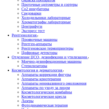
Окраска препаратов
Проточные цитометры и сортеры
Со2 инкубаторы
Средоварки
Холодильники лабораторные
Хроматографы лабораторные
Центрифуги
Экспресс тест
Рентгенология
Проявочные машины
Рентген-аппараты
Рентгеновские термопринтеры
Цифровые детекторы
Отделение ЦСО, дезинфекции и утилизации
Моечно-дезинфекционные машины
Стерилизаторы
Косметология и дерматология
Аппараты коррекции фигуры
Аппараты криотерапии
Аппараты неинвазивного омоложения
Аппараты по уходу за лицом
Косметологические комбайны
Косметологические кресла
Лазеры
Фотодинамическая терапия