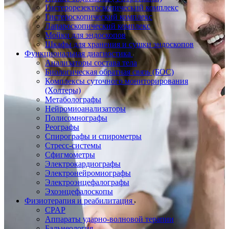
Гистерорезектоскопический комплекс
Гистероскопический комплекс
Лапароскопический комплекс
Мойки для эндоскопов
Шкафы для хранения и сушки эндоскопов
Функциональная диагностика
Анализаторы состава тела
Биологическая обратная связь (БОС)
Комплексы суточного мониторирования
(Холтеры)
Метаболографы
Нейромиоанализаторы
Полисомнографы
Реографы
Спирографы и спирометры
Стресс-системы
Сфигмометры
Электрокардиографы
Электронейромиографы
Электроэнцефалографы
Эхоэнцефалоскопы
Физиотерапия и реабилитация
CPAP
Аппараты ударно-волновой терапии
Бальнеология