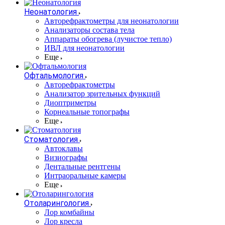
Неонатология
Авторефрактометры для неонатологии
Анализаторы состава тела
Аппараты обогрева (лучистое тепло)
ИВЛ для неонатологии
Еще
Офтальмология
Авторефрактометры
Анализатор зрительных функций
Диоптриметры
Корнеальные топографы
Еще
Стоматология
Автоклавы
Визиографы
Дентальные рентгены
Интраоральные камеры
Еще
Отоларингология
Лор комбайны
Лор кресла