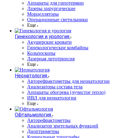
Аппараты для гипотермии
Лазеры хирургические
Морцелляторы
Операционные светильники
Еще
Гинекология и урология
Акушерские кровати
Гинекологические комбайны
Кольпоскопы
Лазерная литотрипсия
Еще
Неонатология
Авторефрактометры для неонатологии
Анализаторы состава тела
Аппараты обогрева (лучистое тепло)
ИВЛ для неонатологии
Еще
Офтальмология
Авторефрактометры
Анализатор зрительных функций
Диоптриметры
Корнеальные топографы