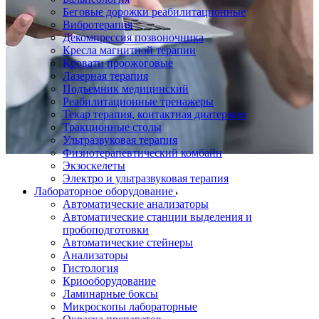
Беговые дорожки реабилитационные
Вибротерапия
Декомпрессия позвоночника
Кресла магнитной терапии
Кровати проожоговые
Лазерная терапия
Подъемник медицинский
Реабилитационные тренажеры
Текар терапия, контактная диатермия
Тракционные столы
Ультразвуковая терапия
Физиотерапевтический комбайн
Экзоскелеты
Электро и ультразвуковая терапия
Лабораторное оборудование
Автоматические анализаторы
Автоматические станции выделения и
пробоподготовки
Автоматические стейнеры
Анализаторы
Гистология
Криооборудование
Ламинарные боксы
Микроскопы лабораторные