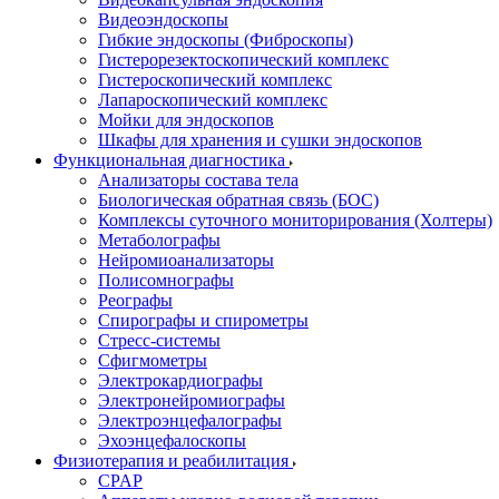
Видеоэндоскопы
Гибкие эндоскопы (Фиброcкопы)
Гистерорезектоскопический комплекс
Гистероскопический комплекс
Лапароскопический комплекс
Мойки для эндоскопов
Шкафы для хранения и сушки эндоскопов
Функциональная диагностика
Анализаторы состава тела
Биологическая обратная связь (БОС)
Комплексы суточного мониторирования (Холтеры)
Метаболографы
Нейромиоанализаторы
Полисомнографы
Реографы
Спирографы и спирометры
Стресс-системы
Сфигмометры
Электрокардиографы
Электронейромиографы
Электроэнцефалографы
Эхоэнцефалоскопы
Физиотерапия и реабилитация
CPAP