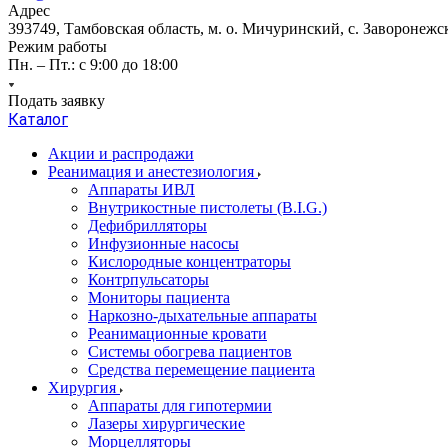
Адрес
393749, Тамбовская область, м. о. Мичуринский, с. Заворонежск
Режим работы
Пн. – Пт.: с 9:00 до 18:00
Подать заявку
Каталог
Акции и распродажи
Реанимация и анестезиология
Аппараты ИВЛ
Внутрикостные пистолеты (B.I.G.)
Дефибрилляторы
Инфузионные насосы
Кислородные концентраторы
Контрпульсаторы
Мониторы пациента
Наркозно-дыхательные аппараты
Реанимационные кровати
Системы обогрева пациентов
Средства перемещение пациента
Хирургия
Аппараты для гипотермии
Лазеры хирургические
Морцелляторы