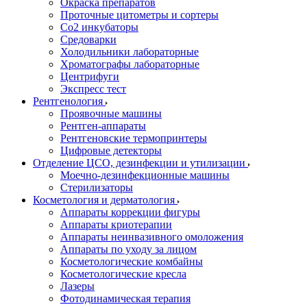
Окраска препаратов
Проточные цитометры и сортеры
Со2 инкубаторы
Средоварки
Холодильники лабораторные
Хроматографы лабораторные
Центрифуги
Экспресс тест
Рентгенология
Проявочные машины
Рентген-аппараты
Рентгеновские термопринтеры
Цифровые детекторы
Отделение ЦСО, дезинфекции и утилизации
Моечно-дезинфекционные машины
Стерилизаторы
Косметология и дерматология
Аппараты коррекции фигуры
Аппараты криотерапии
Аппараты неинвазивного омоложения
Аппараты по уходу за лицом
Косметологические комбайны
Косметологические кресла
Лазеры
Фотодинамическая терапия