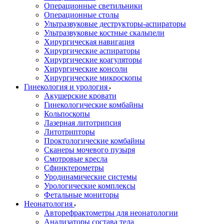
Операционные светильники
Операционные столы
Ультразвуковые деструкторы-аспираторы
Ультразвуковые костные скальпели
Хирургическая навигация
Хирургические аспираторы
Хирургические коагуляторы
Хирургические консоли
Хирургические микроскопы
Гинекология и урология
Акушерские кровати
Гинекологические комбайны
Кольпоскопы
Лазерная литотрипсия
Литотрипторы
Проктологические комбайны
Сканеры мочевого пузыря
Смотровые кресла
Сфинктерометры
Уродинамические системы
Урологические комплексы
Фетальные мониторы
Неонатология
Авторефрактометры для неонатологии
Анализаторы состава тела