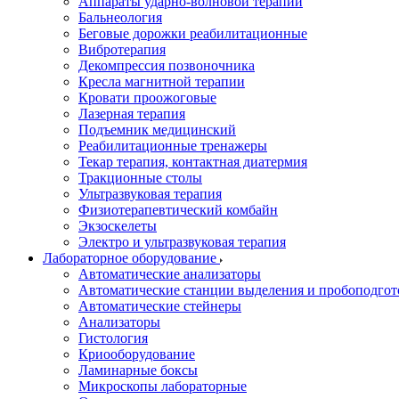
Аппараты ударно-волновой терапии
Бальнеология
Беговые дорожки реабилитационные
Вибротерапия
Декомпрессия позвоночника
Кресла магнитной терапии
Кровати проожоговые
Лазерная терапия
Подъемник медицинский
Реабилитационные тренажеры
Текар терапия, контактная диатермия
Тракционные столы
Ультразвуковая терапия
Физиотерапевтический комбайн
Экзоскелеты
Электро и ультразвуковая терапия
Лабораторное оборудование
Автоматические анализаторы
Автоматические станции выделения и пробоподгот
Автоматические стейнеры
Анализаторы
Гистология
Криооборудование
Ламинарные боксы
Микроскопы лабораторные