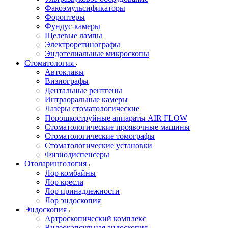
Факоэмульсификаторы
Фороптеры
Фундус-камеры
Щелевые лампы
Электроретинографы
Эндотелиальные микроскопы
Стоматология
Автоклавы
Визиографы
Дентальные рентгены
Интраоральные камеры
Лазеры стоматологические
Порошкоструйные аппараты AIR FLOW
Стоматологические проявочные машины
Стоматологические томографы
Стоматологические установки
Физиодиспенсеры
Отоларингология
Лор комбайны
Лор кресла
Лор принадлежности
Лор эндоскопия
Эндоскопия
Артроскопический комплекс
Видеокапсульная эндоскопия