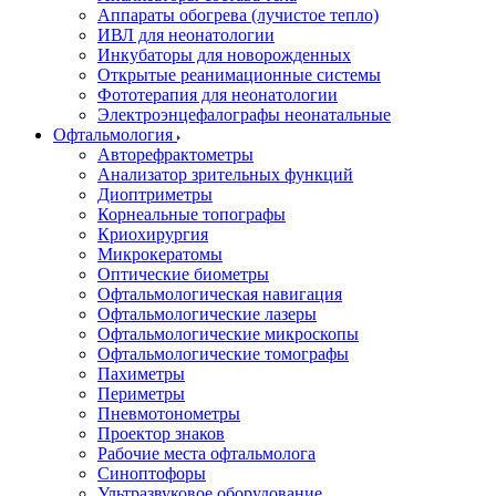
Аппараты обогрева (лучистое тепло)
ИВЛ для неонатологии
Инкубаторы для новорожденных
Открытые реанимационные системы
Фототерапия для неонатологии
Электроэнцефалографы неонатальные
Офтальмология
Авторефрактометры
Анализатор зрительных функций
Диоптриметры
Корнеальные топографы
Криохирургия
Микрокератомы
Оптические биометры
Офтальмологическая навигация
Офтальмологические лазеры
Офтальмологические микроскопы
Офтальмологические томографы
Пахиметры
Периметры
Пневмотонометры
Проектор знаков
Рабочие места офтальмолога
Синоптофоры
Ультразвуковое оборудование