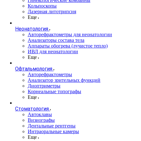
Гинекологические комбайны
Кольпоскопы
Лазерная литотрипсия
Еще
Неонатология
Авторефрактометры для неонатологии
Анализаторы состава тела
Аппараты обогрева (лучистое тепло)
ИВЛ для неонатологии
Еще
Офтальмология
Авторефрактометры
Анализатор зрительных функций
Диоптриметры
Корнеальные топографы
Еще
Стоматология
Автоклавы
Визиографы
Дентальные рентгены
Интраоральные камеры
Еще