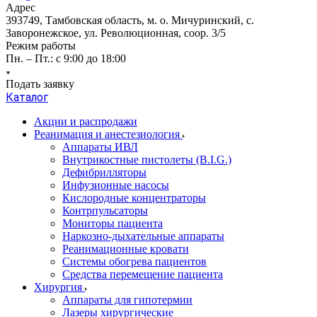
Адрес
393749, Тамбовская область, м. о. Мичуринский, с.
Заворонежское, ул. Революционная, соор. 3/5
Режим работы
Пн. – Пт.: с 9:00 до 18:00
Подать заявку
Каталог
Акции и распродажи
Реанимация и анестезиология
Аппараты ИВЛ
Внутрикостные пистолеты (B.I.G.)
Дефибрилляторы
Инфузионные насосы
Кислородные концентраторы
Контрпульсаторы
Мониторы пациента
Наркозно-дыхательные аппараты
Реанимационные кровати
Системы обогрева пациентов
Средства перемещение пациента
Хирургия
Аппараты для гипотермии
Лазеры хирургические