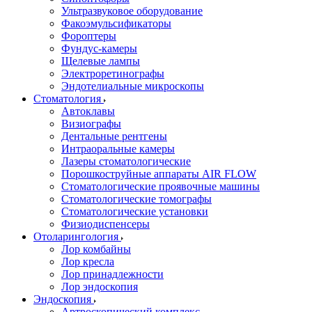
Ультразвуковое оборудование
Факоэмульсификаторы
Фороптеры
Фундус-камеры
Щелевые лампы
Электроретинографы
Эндотелиальные микроскопы
Стоматология
Автоклавы
Визиографы
Дентальные рентгены
Интраоральные камеры
Лазеры стоматологические
Порошкоструйные аппараты AIR FLOW
Стоматологические проявочные машины
Стоматологические томографы
Стоматологические установки
Физиодиспенсеры
Отоларингология
Лор комбайны
Лор кресла
Лор принадлежности
Лор эндоскопия
Эндоскопия
Артроскопический комплекс