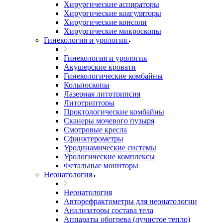
Хирургические аспираторы
Хирургические коагуляторы
Хирургические консоли
Хирургические микроскопы
Гинекология и урология
Гинекология и урология
Акушерские кровати
Гинекологические комбайны
Кольпоскопы
Лазерная литотрипсия
Литотрипторы
Проктологические комбайны
Сканеры мочевого пузыря
Смотровые кресла
Сфинктерометры
Уродинамические системы
Урологические комплексы
Фетальные мониторы
Неонатология
Неонатология
Авторефрактометры для неонатологии
Анализаторы состава тела
Аппараты обогрева (лучистое тепло)