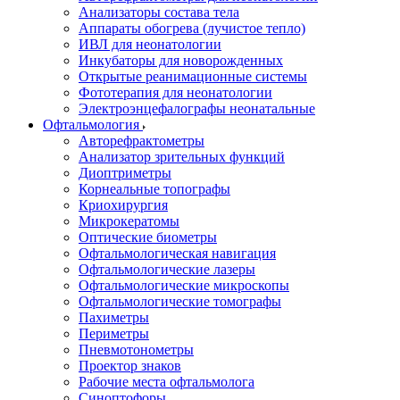
Анализаторы состава тела
Аппараты обогрева (лучистое тепло)
ИВЛ для неонатологии
Инкубаторы для новорожденных
Открытые реанимационные системы
Фототерапия для неонатологии
Электроэнцефалографы неонатальные
Офтальмология
Авторефрактометры
Анализатор зрительных функций
Диоптриметры
Корнеальные топографы
Криохирургия
Микрокератомы
Оптические биометры
Офтальмологическая навигация
Офтальмологические лазеры
Офтальмологические микроскопы
Офтальмологические томографы
Пахиметры
Периметры
Пневмотонометры
Проектор знаков
Рабочие места офтальмолога
Синоптофоры