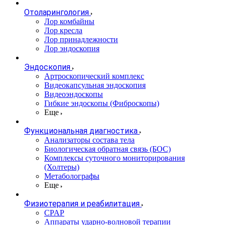
Отоларингология
Лор комбайны
Лор кресла
Лор принадлежности
Лор эндоскопия
Эндоскопия
Артроскопический комплекс
Видеокапсульная эндоскопия
Видеоэндоскопы
Гибкие эндоскопы (Фиброcкопы)
Еще
Функциональная диагностика
Анализаторы состава тела
Биологическая обратная связь (БОС)
Комплексы суточного мониторирования
(Холтеры)
Метаболографы
Еще
Физиотерапия и реабилитация
CPAP
Аппараты ударно-волновой терапии