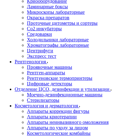
Криооборудование
Ламинарные боксы
Микроскопы лабораторные
Окраска препаратов
Проточные цитометры и сортеры
Со2 инкубаторы
Средоварки
Холодильники лабораторные
Хроматографы лабораторные
Центрифуги
Экспресс тест
Рентгенология
Проявочные машины
Рентген-аппараты
Рентгеновские термопринтеры
Цифровые детекторы
Отделение ЦСО, дезинфекции и утилизации
Моечно-дезинфекционные машины
Стерилизаторы
Косметология и дерматология
Аппараты коррекции фигуры
Аппараты криотерапии
Аппараты неинвазивного омоложения
Аппараты по уходу за лицом
Косметологические комбайны