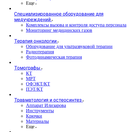
Еще
Специализированное оборудование для
медучреждений
Комплексы вызова и контроля доступа персонала
Мониторинг медицинских газов
Терапия онкологии
Оборудование для ультразвуковой терапии
Радиотерапия
Фотодинамическая терапия
Томографы
КТ
МРТ
ОФЭКТ/КТ
ПЭТ/КТ
Травматология и остеосинтез
Аппарат Илизарова
Инструменты
Крючки
Материалы
Еще