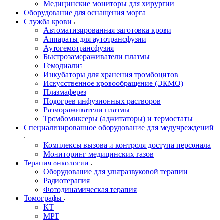
Медицинские мониторы для хирургии
Оборудование для оснащения морга
Служба крови
Автоматизированная заготовка крови
Аппараты для аутотрансфузии
Аутогемотрансфузия
Быстрозамораживатели плазмы
Гемодиализ
Инкубаторы для хранения тромбоцитов
Искусственное кровообращение (ЭКМО)
Плазмаферез
Подогрев инфузионных растворов
Размораживатели плазмы
Тромбомиксеры (аджитаторы) и термостаты
Специализированное оборудование для медучреждений
Комплексы вызова и контроля доступа персонала
Мониторинг медицинских газов
Терапия онкологии
Оборудование для ультразвуковой терапии
Радиотерапия
Фотодинамическая терапия
Томографы
КТ
МРТ