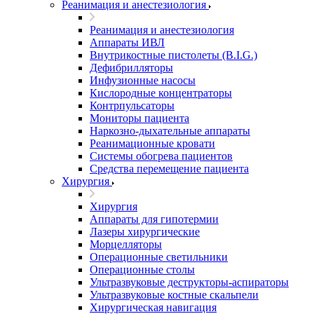
Реанимация и анестезиология
Реанимация и анестезиология
Аппараты ИВЛ
Внутрикостные пистолеты (B.I.G.)
Дефибрилляторы
Инфузионные насосы
Кислородные концентраторы
Контрпульсаторы
Мониторы пациента
Наркозно-дыхательные аппараты
Реанимационные кровати
Системы обогрева пациентов
Средства перемещение пациента
Хирургия
Хирургия
Аппараты для гипотермии
Лазеры хирургические
Морцелляторы
Операционные светильники
Операционные столы
Ультразвуковые деструкторы-аспираторы
Ультразвуковые костные скальпели
Хирургическая навигация