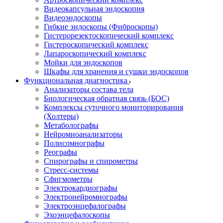
Видеокапсульная эндоскопия
Видеоэндоскопы
Гибкие эндоскопы (Фиброcкопы)
Гистерорезектоскопический комплекс
Гистероскопический комплекс
Лапароскопический комплекс
Мойки для эндоскопов
Шкафы для хранения и сушки эндоскопов
Функциональная диагностика
Анализаторы состава тела
Биологическая обратная связь (БОС)
Комплексы суточного мониторирования
(Холтеры)
Метаболографы
Нейромиоанализаторы
Полисомнографы
Реографы
Спирографы и спирометры
Стресс-системы
Сфигмометры
Электрокардиографы
Электронейромиографы
Электроэнцефалографы
Эхоэнцефалоскопы