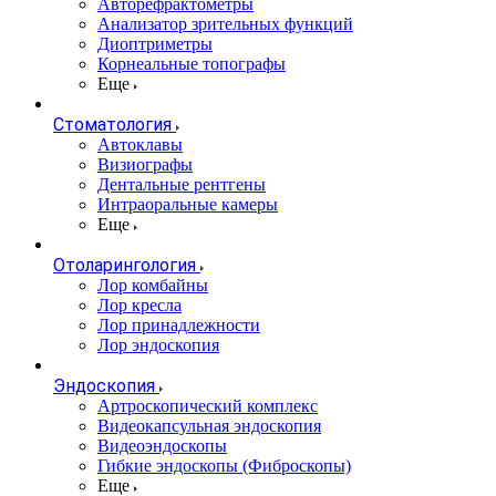
Авторефрактометры
Анализатор зрительных функций
Диоптриметры
Корнеальные топографы
Еще
Стоматология
Автоклавы
Визиографы
Дентальные рентгены
Интраоральные камеры
Еще
Отоларингология
Лор комбайны
Лор кресла
Лор принадлежности
Лор эндоскопия
Эндоскопия
Артроскопический комплекс
Видеокапсульная эндоскопия
Видеоэндоскопы
Гибкие эндоскопы (Фиброcкопы)
Еще