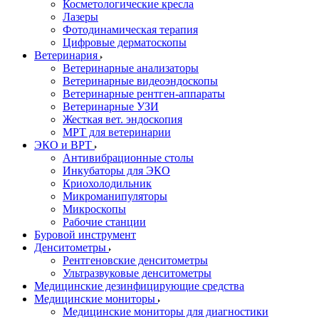
Косметологические кресла
Лазеры
Фотодинамическая терапия
Цифровые дерматоскопы
Ветеринария
Ветеринарные анализаторы
Ветеринарные видеоэндоскопы
Ветеринарные рентген-аппараты
Ветеринарные УЗИ
Жесткая вет. эндоскопия
МРТ для ветеринарии
ЭКО и ВРТ
Антивибрационные столы
Инкубаторы для ЭКО
Криохолодильник
Микроманипуляторы
Микроскопы
Рабочие станции
Буровой инструмент
Денситометры
Рентгеновские денситометры
Ультразвуковые денситометры
Медицинские дезинфицирующие средства
Медицинские мониторы
Медицинские мониторы для диагностики