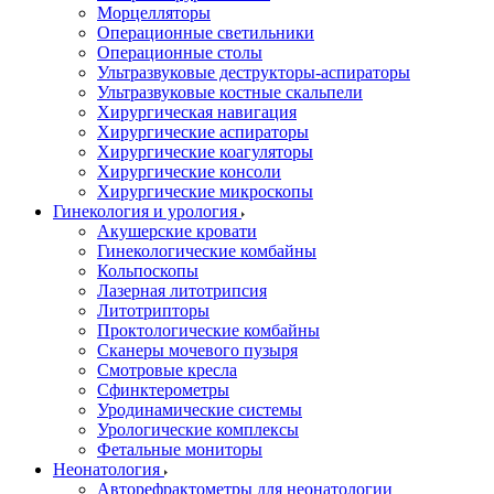
Морцелляторы
Операционные светильники
Операционные столы
Ультразвуковые деструкторы-аспираторы
Ультразвуковые костные скальпели
Хирургическая навигация
Хирургические аспираторы
Хирургические коагуляторы
Хирургические консоли
Хирургические микроскопы
Гинекология и урология
Акушерские кровати
Гинекологические комбайны
Кольпоскопы
Лазерная литотрипсия
Литотрипторы
Проктологические комбайны
Сканеры мочевого пузыря
Смотровые кресла
Сфинктерометры
Уродинамические системы
Урологические комплексы
Фетальные мониторы
Неонатология
Авторефрактометры для неонатологии