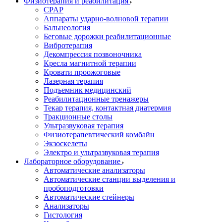
Физиотерапия и реабилитация
CPAP
Аппараты ударно-волновой терапии
Бальнеология
Беговые дорожки реабилитационные
Вибротерапия
Декомпрессия позвоночника
Кресла магнитной терапии
Кровати проожоговые
Лазерная терапия
Подъемник медицинский
Реабилитационные тренажеры
Текар терапия, контактная диатермия
Тракционные столы
Ультразвуковая терапия
Физиотерапевтический комбайн
Экзоскелеты
Электро и ультразвуковая терапия
Лабораторное оборудование
Автоматические анализаторы
Автоматические станции выделения и
пробоподготовки
Автоматические стейнеры
Анализаторы
Гистология