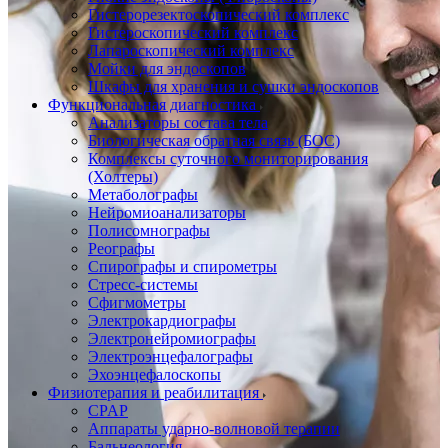
Гистерорезектоскопический комплекс
Гистероскопический комплекс
Лапароскопический комплекс
Мойки для эндоскопов
Шкафы для хранения и сушки эндоскопов
Функциональная диагностика
Анализаторы состава тела
Биологическая обратная связь (БОС)
Комплексы суточного мониторирования
(Холтеры)
Метаболографы
Нейромиоанализаторы
Полисомнографы
Реографы
Спирографы и спирометры
Стресс-системы
Сфигмометры
Электрокардиографы
Электронейромиографы
Электроэнцефалографы
Эхоэнцефалоскопы
Физиотерапия и реабилитация
CPAP
Аппараты ударно-волновой терапии
Бальнеология