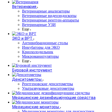
Ветеринария
Ветеринарные анализаторы
Ветеринарные видеоэндоскопы
Ветеринарные рентген-аппараты
Ветеринарные УЗИ
Еще
ЭКО и ВРТ
Антивибрационные столы
Инкубаторы для ЭКО
Криохолодильник
Микроманипуляторы
Еще
Буровой инструмент
Денситометры
Рентгеновские денситометры
Ультразвуковые денситометры
Медицинские дезинфицирующие средства
Медицинские мониторы
Медицинские мониторы для диагностики