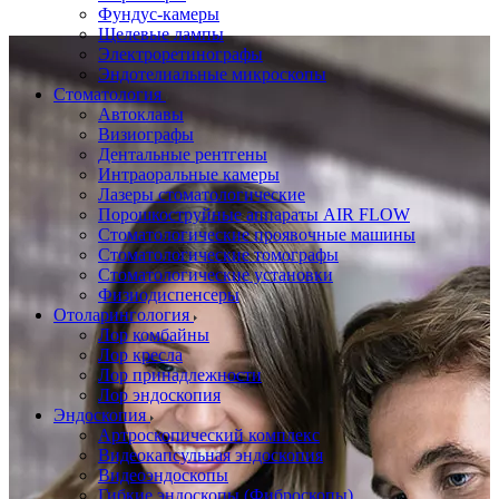
Фундус-камеры
Щелевые лампы
Электроретинографы
Эндотелиальные микроскопы
Стоматология
Автоклавы
Визиографы
Дентальные рентгены
Интраоральные камеры
Лазеры стоматологические
Порошкоструйные аппараты AIR FLOW
Стоматологические проявочные машины
Стоматологические томографы
Стоматологические установки
Физиодиспенсеры
Отоларингология
Лор комбайны
Лор кресла
Лор принадлежности
Лор эндоскопия
Эндоскопия
Артроскопический комплекс
Видеокапсульная эндоскопия
Видеоэндоскопы
Гибкие эндоскопы (Фиброcкопы)