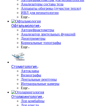
Анализаторы состава тела
Аппараты обогрева (лучистое тепло)
ИВЛ для неонатологии
Еще
Офтальмология
Авторефрактометры
Анализатор зрительных функций
Диоптриметры
Корнеальные топографы
Еще
Стоматология
Автоклавы
Визиографы
Дентальные рентгены
Интраоральные камеры
Еще
Отоларингология
Лор комбайны
Лор кресла