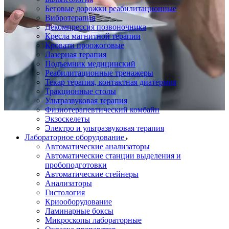
Беговые дорожки реабилитационные
Вибротерапия
Декомпрессия позвоночника
Кресла магнитной терапии
Кровати проожоговые
Лазерная терапия
Подъемник медицинский
Реабилитационные тренажеры
Текар терапия, контактная диатермия
Тракционные столы
Ультразвуковая терапия
Физиотерапевтический комбайн
Экзоскелеты
Электро и ультразвуковая терапия
Лабораторное оборудование
Автоматические анализаторы
Автоматические станции выделения и
пробоподготовки
Автоматические стейнеры
Анализаторы
Гистология
Криооборудование
Ламинарные боксы
Микроскопы лабораторные