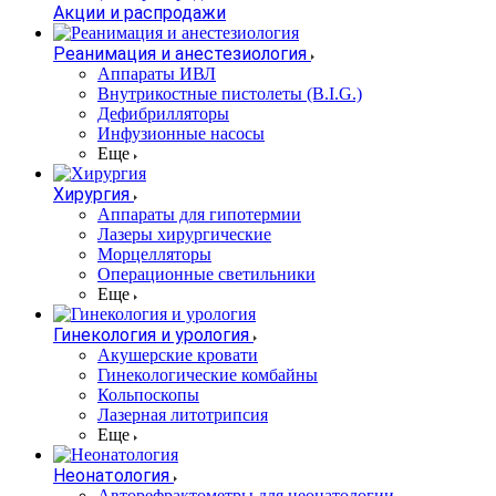
Акции и распродажи
Реанимация и анестезиология
Аппараты ИВЛ
Внутрикостные пистолеты (B.I.G.)
Дефибрилляторы
Инфузионные насосы
Еще
Хирургия
Аппараты для гипотермии
Лазеры хирургические
Морцелляторы
Операционные светильники
Еще
Гинекология и урология
Акушерские кровати
Гинекологические комбайны
Кольпоскопы
Лазерная литотрипсия
Еще
Неонатология
Авторефрактометры для неонатологии