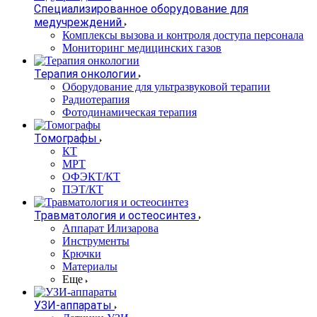
Специализированное оборудование для
медучреждений
Комплексы вызова и контроля доступа персонала
Мониторинг медицинских газов
Терапия онкологии
Оборудование для ультразвуковой терапии
Радиотерапия
Фотодинамическая терапия
Томографы
КТ
МРТ
ОФЭКТ/КТ
ПЭТ/КТ
Травматология и остеосинтез
Аппарат Илизарова
Инструменты
Крючки
Материалы
Еще
УЗИ-аппараты