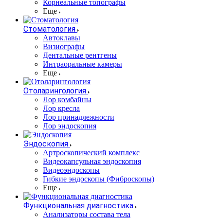
Корнеальные топографы
Еще
Стоматология
Автоклавы
Визиографы
Дентальные рентгены
Интраоральные камеры
Еще
Отоларингология
Лор комбайны
Лор кресла
Лор принадлежности
Лор эндоскопия
Эндоскопия
Артроскопический комплекс
Видеокапсульная эндоскопия
Видеоэндоскопы
Гибкие эндоскопы (Фиброcкопы)
Еще
Функциональная диагностика
Анализаторы состава тела