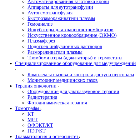
Автоматизированная заготовка крови
Аппараты для аутотрансфузии
Аутогемотрансфузия
Быстрозамораживатели плазмы
Гемодиализ
Инкубаторы для хранения тромбоцитов
Искусственное кровообращение (ЭКМО)
Плазмаферез
Подогрев инфузионных растворов
Размораживатели плазмы
Тромбомиксеры (аджитаторы) и термостаты
Специализированное оборудование для медучреждений
Комплексы вызова и контроля доступа персонала
Мониторинг медицинских газов
Терапия онкологии
Оборудование для ультразвуковой терапии
Радиотерапия
Фотодинамическая терапия
Томографы
КТ
МРТ
ОФЭКТ/КТ
ПЭТ/КТ
Травматология и остеосинтез