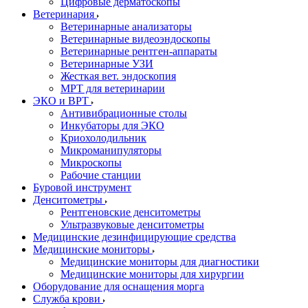
Цифровые дерматоскопы
Ветеринария
Ветеринарные анализаторы
Ветеринарные видеоэндоскопы
Ветеринарные рентген-аппараты
Ветеринарные УЗИ
Жесткая вет. эндоскопия
МРТ для ветеринарии
ЭКО и ВРТ
Антивибрационные столы
Инкубаторы для ЭКО
Криохолодильник
Микроманипуляторы
Микроскопы
Рабочие станции
Буровой инструмент
Денситометры
Рентгеновские денситометры
Ультразвуковые денситометры
Медицинские дезинфицирующие средства
Медицинские мониторы
Медицинские мониторы для диагностики
Медицинские мониторы для хирургии
Оборудование для оснащения морга
Служба крови