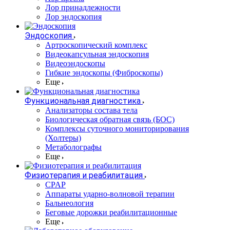
Лор принадлежности
Лор эндоскопия
Эндоскопия
Артроскопический комплекс
Видеокапсульная эндоскопия
Видеоэндоскопы
Гибкие эндоскопы (Фиброcкопы)
Еще
Функциональная диагностика
Анализаторы состава тела
Биологическая обратная связь (БОС)
Комплексы суточного мониторирования
(Холтеры)
Метаболографы
Еще
Физиотерапия и реабилитация
CPAP
Аппараты ударно-волновой терапии
Бальнеология
Беговые дорожки реабилитационные
Еще