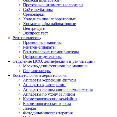
Окраска препаратов
Проточные цитометры и сортеры
Со2 инкубаторы
Средоварки
Холодильники лабораторные
Хроматографы лабораторные
Центрифуги
Экспресс тест
Рентгенология
Проявочные машины
Рентген-аппараты
Рентгеновские термопринтеры
Цифровые детекторы
Отделение ЦСО, дезинфекции и утилизации
Моечно-дезинфекционные машины
Стерилизаторы
Косметология и дерматология
Аппараты коррекции фигуры
Аппараты криотерапии
Аппараты неинвазивного омоложения
Аппараты по уходу за лицом
Косметологические комбайны
Косметологические кресла
Лазеры
Фотодинамическая терапия