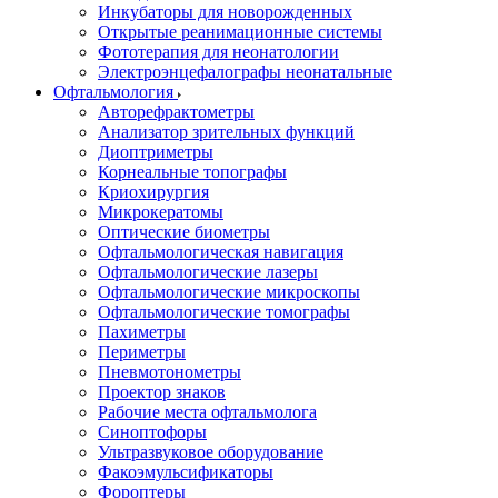
Инкубаторы для новорожденных
Открытые реанимационные системы
Фототерапия для неонатологии
Электроэнцефалографы неонатальные
Офтальмология
Авторефрактометры
Анализатор зрительных функций
Диоптриметры
Корнеальные топографы
Криохирургия
Микрокератомы
Оптические биометры
Офтальмологическая навигация
Офтальмологические лазеры
Офтальмологические микроскопы
Офтальмологические томографы
Пахиметры
Периметры
Пневмотонометры
Проектор знаков
Рабочие места офтальмолога
Синоптофоры
Ультразвуковое оборудование
Факоэмульсификаторы
Фороптеры