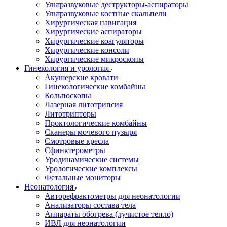
Ультразвуковые деструкторы-аспираторы
Ультразвуковые костные скальпели
Хирургическая навигация
Хирургические аспираторы
Хирургические коагуляторы
Хирургические консоли
Хирургические микроскопы
Гинекология и урология
Акушерские кровати
Гинекологические комбайны
Кольпоскопы
Лазерная литотрипсия
Литотрипторы
Проктологические комбайны
Сканеры мочевого пузыря
Смотровые кресла
Сфинктерометры
Уродинамические системы
Урологические комплексы
Фетальные мониторы
Неонатология
Авторефрактометры для неонатологии
Анализаторы состава тела
Аппараты обогрева (лучистое тепло)
ИВЛ для неонатологии