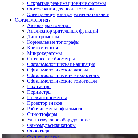
Открытые реанимационные системы
Фототерапия для неонатологии
Электроэнцефалографы неонатальные
Офтальмология
Авторефрактометры
Анализатор зрительных функций
Диоптриметры
Корнеальные топографы
Криохирургия
Микрокератомы
Оптические биометры
Офтальмологическая навигация
Офтальмологические лазеры
Офтальмологические микроскопы
Офтальмологические томографы
Пахиметры
Периметры
Пневмотонометры
Проектор знаков
Рабочие места офтальмолога
Синоптофоры
Ультразвуковое оборудование
Факоэмульсификаторы
Фороптеры
Фундус-камеры