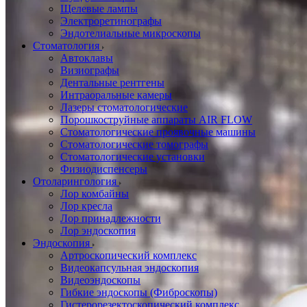
Щелевые лампы
Электроретинографы
Эндотелиальные микроскопы
Стоматология
Автоклавы
Визиографы
Дентальные рентгены
Интраоральные камеры
Лазеры стоматологические
Порошкоструйные аппараты AIR FLOW
Стоматологические проявочные машины
Стоматологические томографы
Стоматологические установки
Физиодиспенсеры
Отоларингология
Лор комбайны
Лор кресла
Лор принадлежности
Лор эндоскопия
Эндоскопия
Артроскопический комплекс
Видеокапсульная эндоскопия
Видеоэндоскопы
Гибкие эндоскопы (Фиброcкопы)
Гистерорезектоскопический комплекс