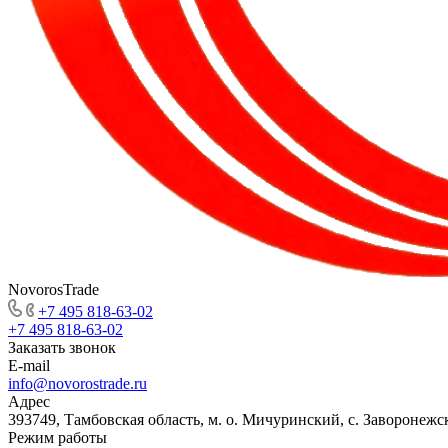
NovorosTrade
+7 495 818-63-02
+7 495 818-63-02
Заказать звонок
E-mail
info@novorostrade.ru
Адрес
393749, Тамбовская область, м. о. Мичуринский, с. Заворонежск
Режим работы