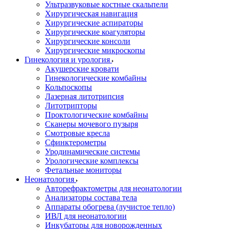
Ультразвуковые костные скальпели
Хирургическая навигация
Хирургические аспираторы
Хирургические коагуляторы
Хирургические консоли
Хирургические микроскопы
Гинекология и урология
Акушерские кровати
Гинекологические комбайны
Кольпоскопы
Лазерная литотрипсия
Литотрипторы
Проктологические комбайны
Сканеры мочевого пузыря
Смотровые кресла
Сфинктерометры
Уродинамические системы
Урологические комплексы
Фетальные мониторы
Неонатология
Авторефрактометры для неонатологии
Анализаторы состава тела
Аппараты обогрева (лучистое тепло)
ИВЛ для неонатологии
Инкубаторы для новорожденных