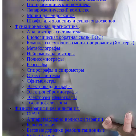
Гистероскопический комплекс
Лапароскопический комплекс
Мойки для эндоскопов
Шкафы для хранения и сушки эндоскопов
Функциональная диагностика
Анализаторы состава тела
Биологическая обратная связь (БОС)
Комплексы суточного мониторирования (Холтеры)
Метаболографы
Нейромиоанализаторы
Полисомнографы
Реографы
Спирографы и спирометры
Стресс-системы
Сфигмометры
Электрокардиографы
Электронейромиографы
Электроэнцефалографы
Эхоэнцефалоскопы
Физиотерапия и реабилитация
CPAP
Аппараты ударно-волновой терапии
Бальнеология
Беговые дорожки реабилитационные
Вибротерапия