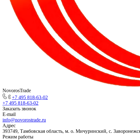
NovorosTrade
+7 495 818-63-02
+7 495 818-63-02
Заказать звонок
E-mail
info@novorostrade.ru
Адрес
393749, Тамбовская область, м. о. Мичуринский, с. Заворонежск
Режим работы