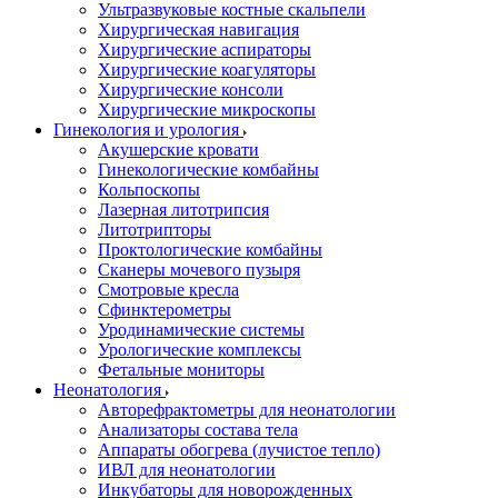
Ультразвуковые костные скальпели
Хирургическая навигация
Хирургические аспираторы
Хирургические коагуляторы
Хирургические консоли
Хирургические микроскопы
Гинекология и урология
Акушерские кровати
Гинекологические комбайны
Кольпоскопы
Лазерная литотрипсия
Литотрипторы
Проктологические комбайны
Сканеры мочевого пузыря
Смотровые кресла
Сфинктерометры
Уродинамические системы
Урологические комплексы
Фетальные мониторы
Неонатология
Авторефрактометры для неонатологии
Анализаторы состава тела
Аппараты обогрева (лучистое тепло)
ИВЛ для неонатологии
Инкубаторы для новорожденных