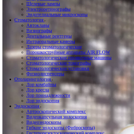
Щелевые лампы
Электроретинографы
Эндотелиальные микроскопы
Стоматология
Автоклавы
Визиографы
Дентальные рентгены
Интраоральные камеры
Лазеры стоматологические
Порошкоструйные аппараты AIR FLOW
Стоматологические проявочные машины
Стоматологические томографы
Стоматологические установки
Физиодиспенсеры
Отоларингология
Лор комбайны
Лор кресла
Лор принадлежности
Лор эндоскопия
Эндоскопия
Артроскопический комплекс
Видеокапсульная эндоскопия
Видеоэндоскопы
Гибкие эндоскопы (Фиброcкопы)
Гистерорезектоскопический комплекс