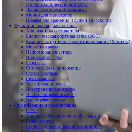
Гистероскопический комплекс
Лапароскопический комплекс
Мойки для эндоскопов
Шкафы для хранения и сушки эндоскопов
Функциональная диагностика
Анализаторы состава тела
Биологическая обратная связь (БОС)
Комплексы суточного мониторирования (Холтеры)
Метаболографы
Нейромиоанализаторы
Полисомнографы
Реографы
Спирографы и спирометры
Стресс-системы
Сфигмометры
Электрокардиографы
Электронейромиографы
Электроэнцефалографы
Эхоэнцефалоскопы
Физиотерапия и реабилитация
CPAP
Аппараты ударно-волновой терапии
Бальнеология
Беговые дорожки реабилитационные
Вибротерапия