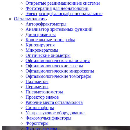
Открытые реанимационные системы
Фототерапия для неонатологии
Электроэнцефалографы неонатальные
Офтальмология
Авторефрактометры
Анализатор зрительных функций
Диоптриметры
Корнеальные топографы
Криохирургия
Микрокератомы
Оптические биометры
Офтальмологическая навигация
Офтальмологические лазеры
Офтальмологические микроскопы
Офтальмологические томографы
Пахиметры
Периметры
Пневмотонометры
Проектор знаков
Рабочие места офтальмолога
Синоптофоры
Ультразвуковое оборудование
Факоэмульсификаторы
Фороптеры
Фундус-камеры