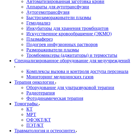
Автоматизированная заготовка крови
Аппараты для аутотрансфузии
Аутогемотрансфузия
Быстрозамораживатели плазмы
Гемодиализ
Инкубаторы для хранения тромбоцитов
Искусственное кровообращение (ЭКМО)
Плазмаферез
Подогрев инфузионных растворов
Размораживатели плазмы
Тромбомиксеры (аджитаторы) и термостаты
Специализированное оборудование для медучреждений
Комплексы вызова и контроля доступа персонала
Мониторинг медицинских газов
Терапия онкологии
Оборудование для ультразвуковой терапии
Радиотерапия
Фотодинамическая терапия
Томографы
КТ
МРТ
ОФЭКТ/КТ
ПЭТ/КТ
Травматология и остеосинтез