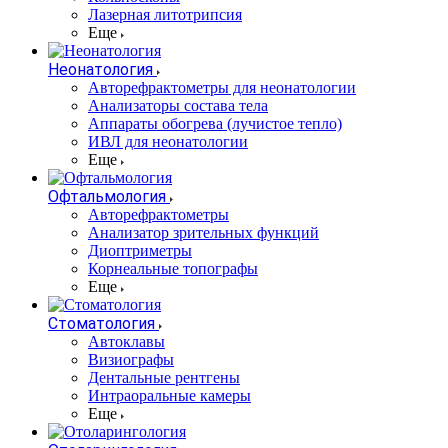
Лазерная литотрипсия
Еще
Неонатология
Авторефрактометры для неонатологии
Анализаторы состава тела
Аппараты обогрева (лучистое тепло)
ИВЛ для неонатологии
Еще
Офтальмология
Авторефрактометры
Анализатор зрительных функций
Диоптриметры
Корнеальные топографы
Еще
Стоматология
Автоклавы
Визиографы
Дентальные рентгены
Интраоральные камеры
Еще