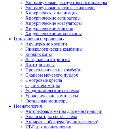
Ультразвуковые деструкторы-аспираторы
Ультразвуковые костные скальпели
Хирургическая навигация
Хирургические аспираторы
Хирургические коагуляторы
Хирургические консоли
Хирургические микроскопы
Гинекология и урология
Акушерские кровати
Гинекологические комбайны
Кольпоскопы
Лазерная литотрипсия
Литотрипторы
Проктологические комбайны
Сканеры мочевого пузыря
Смотровые кресла
Сфинктерометры
Уродинамические системы
Урологические комплексы
Фетальные мониторы
Неонатология
Авторефрактометры для неонатологии
Анализаторы состава тела
Аппараты обогрева (лучистое тепло)
ИВЛ для неонатологии