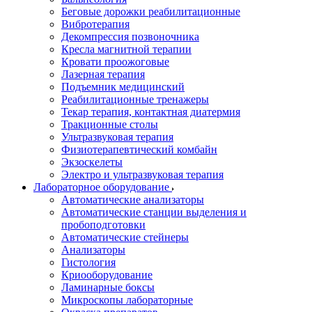
Беговые дорожки реабилитационные
Вибротерапия
Декомпрессия позвоночника
Кресла магнитной терапии
Кровати проожоговые
Лазерная терапия
Подъемник медицинский
Реабилитационные тренажеры
Текар терапия, контактная диатермия
Тракционные столы
Ультразвуковая терапия
Физиотерапевтический комбайн
Экзоскелеты
Электро и ультразвуковая терапия
Лабораторное оборудование
Автоматические анализаторы
Автоматические станции выделения и
пробоподготовки
Автоматические стейнеры
Анализаторы
Гистология
Криооборудование
Ламинарные боксы
Микроскопы лабораторные