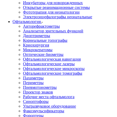
Инкубаторы для новорожденных
Открытые реанимационные системы
Фототерапия для неонатологии
Электроэнцефалографы неонатальные
Офтальмология
Авторефрактометры
Анализатор зрительных функций
Диоптриметры
Корнеальные топографы
Криохирургия
Микрокератомы
Оптические биометры
Офтальмологическая навигация
Офтальмологические лазеры
Офтальмологические микроскопы
Офтальмологические томографы
Пахиметры
Периметры
Пневмотонометры
Проектор знаков
Рабочие места офтальмолога
Синоптофоры
Ультразвуковое оборудование
Факоэмульсификаторы
Фороптеры