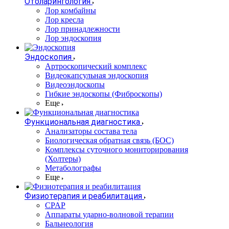
Отоларингология
Лор комбайны
Лор кресла
Лор принадлежности
Лор эндоскопия
Эндоскопия
Артроскопический комплекс
Видеокапсульная эндоскопия
Видеоэндоскопы
Гибкие эндоскопы (Фиброcкопы)
Еще
Функциональная диагностика
Анализаторы состава тела
Биологическая обратная связь (БОС)
Комплексы суточного мониторирования
(Холтеры)
Метаболографы
Еще
Физиотерапия и реабилитация
CPAP
Аппараты ударно-волновой терапии
Бальнеология