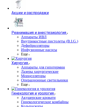
Акции и распродажи
Реанимация и анестезиология
Аппараты ИВЛ
Внутрикостные пистолеты (B.I.G.)
Дефибрилляторы
Инфузионные насосы
Еще
Хирургия
Аппараты для гипотермии
Лазеры хирургические
Морцелляторы
Операционные светильники
Еще
Гинекология и урология
Акушерские кровати
Гинекологические комбайны
Кольпоскопы