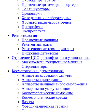
Окраска препаратов
Проточные цитометры и сортеры
Со2 инкубаторы
Средоварки
Холодильники лабораторные
Хроматографы лабораторные
Центрифуги
Экспресс тест
Рентгенология
Проявочные машины
Рентген-аппараты
Рентгеновские термопринтеры
Цифровые детекторы
Отделение ЦСО, дезинфекции и утилизации
Моечно-дезинфекционные машины
Стерилизаторы
Косметология и дерматология
Аппараты коррекции фигуры
Аппараты криотерапии
Аппараты неинвазивного омоложения
Аппараты по уходу за лицом
Косметологические комбайны
Косметологические кресла
Лазеры
Фотодинамическая терапия