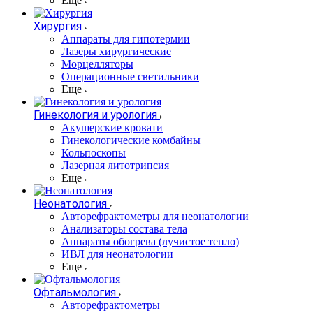
Еще
Хирургия
Аппараты для гипотермии
Лазеры хирургические
Морцелляторы
Операционные светильники
Еще
Гинекология и урология
Акушерские кровати
Гинекологические комбайны
Кольпоскопы
Лазерная литотрипсия
Еще
Неонатология
Авторефрактометры для неонатологии
Анализаторы состава тела
Аппараты обогрева (лучистое тепло)
ИВЛ для неонатологии
Еще
Офтальмология
Авторефрактометры