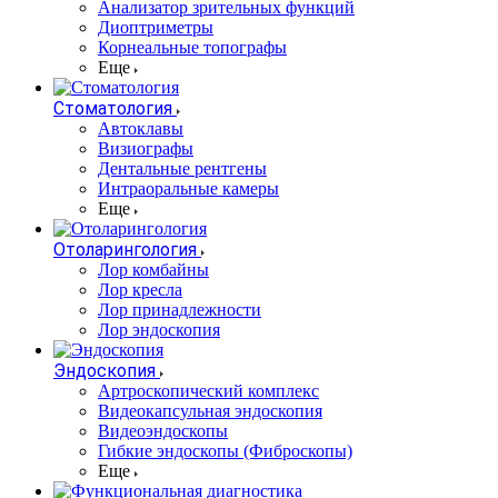
Анализатор зрительных функций
Диоптриметры
Корнеальные топографы
Еще
Стоматология
Автоклавы
Визиографы
Дентальные рентгены
Интраоральные камеры
Еще
Отоларингология
Лор комбайны
Лор кресла
Лор принадлежности
Лор эндоскопия
Эндоскопия
Артроскопический комплекс
Видеокапсульная эндоскопия
Видеоэндоскопы
Гибкие эндоскопы (Фиброcкопы)
Еще