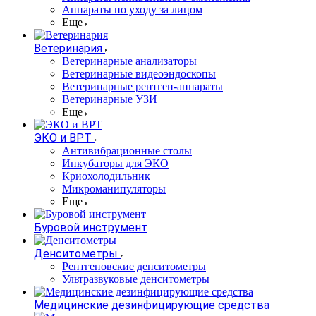
Аппараты по уходу за лицом
Еще
Ветеринария
Ветеринарные анализаторы
Ветеринарные видеоэндоскопы
Ветеринарные рентген-аппараты
Ветеринарные УЗИ
Еще
ЭКО и ВРТ
Антивибрационные столы
Инкубаторы для ЭКО
Криохолодильник
Микроманипуляторы
Еще
Буровой инструмент
Денситометры
Рентгеновские денситометры
Ультразвуковые денситометры
Медицинские дезинфицирующие средства