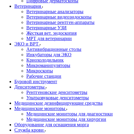
Цифровые дерматоскопы
Ветеринария
Ветеринарные анализаторы
Ветеринарные видеоэндоскопы
Ветеринарные рентген-аппараты
Ветеринарные УЗИ
Жесткая вет. эндоскопия
МРТ для ветеринарии
ЭКО и ВРТ
Антивибрационные столы
Инкубаторы для ЭКО
Криохолодильник
Микроманипуляторы
Микроскопы
Рабочие станции
Буровой инструмент
Денситометры
Рентгеновские денситометры
Ультразвуковые денситометры
Медицинские дезинфицирующие средства
Медицинские мониторы
Медицинские мониторы для диагностики
Медицинские мониторы для хирургии
Оборудование для оснащения морга
Служба крови