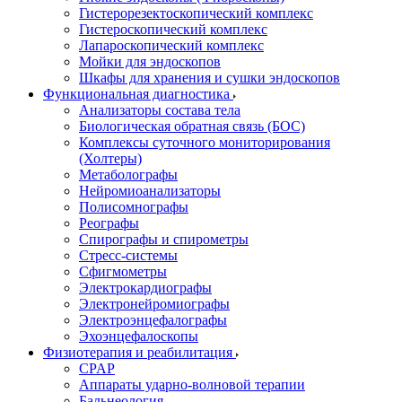
Гистерорезектоскопический комплекс
Гистероскопический комплекс
Лапароскопический комплекс
Мойки для эндоскопов
Шкафы для хранения и сушки эндоскопов
Функциональная диагностика
Анализаторы состава тела
Биологическая обратная связь (БОС)
Комплексы суточного мониторирования
(Холтеры)
Метаболографы
Нейромиоанализаторы
Полисомнографы
Реографы
Спирографы и спирометры
Стресс-системы
Сфигмометры
Электрокардиографы
Электронейромиографы
Электроэнцефалографы
Эхоэнцефалоскопы
Физиотерапия и реабилитация
CPAP
Аппараты ударно-волновой терапии
Бальнеология