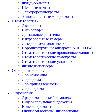
Фундус-камеры
Щелевые лампы
Электроретинографы
Эндотелиальные микроскопы
Стоматология
Автоклавы
Визиографы
Дентальные рентгены
Интраоральные камеры
Лазеры стоматологические
Порошкоструйные аппараты AIR FLOW
Стоматологические проявочные машины
Стоматологические томографы
Стоматологические установки
Физиодиспенсеры
Отоларингология
Лор комбайны
Лор кресла
Лор принадлежности
Лор эндоскопия
Эндоскопия
Артроскопический комплекс
Видеокапсульная эндоскопия
Видеоэндоскопы
Гибкие эндоскопы (Фиброcкопы)