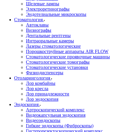
Щелевые лампы
Электроретинографы
Эндотелиальные микроскопы
Стоматология
Автоклавы
Визиографы
Дентальные рентгены
Интраоральные камеры
Лазеры стоматологические
Порошкоструйные аппараты AIR FLOW
Стоматологические проявочные машины
Стоматологические томографы
Стоматологические установки
Физиодиспенсеры
Отоларингология
Лор комбайны
Лор кресла
Лор принадлежности
Лор эндоскопия
Эндоскопия
Артроскопический комплекс
Видеокапсульная эндоскопия
Видеоэндоскопы
Гибкие эндоскопы (Фиброcкопы)
Гистерорезектоскопический комплекс