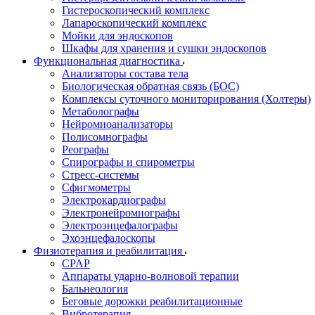
Гистероскопический комплекс
Лапароскопический комплекс
Мойки для эндоскопов
Шкафы для хранения и сушки эндоскопов
Функциональная диагностика
Анализаторы состава тела
Биологическая обратная связь (БОС)
Комплексы суточного мониторирования (Холтеры)
Метаболографы
Нейромиоанализаторы
Полисомнографы
Реографы
Спирографы и спирометры
Стресс-системы
Сфигмометры
Электрокардиографы
Электронейромиографы
Электроэнцефалографы
Эхоэнцефалоскопы
Физиотерапия и реабилитация
CPAP
Аппараты ударно-волновой терапии
Бальнеология
Беговые дорожки реабилитационные
Вибротерапия