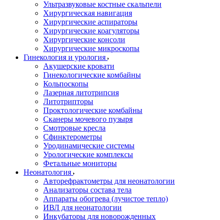
Ультразвуковые костные скальпели
Хирургическая навигация
Хирургические аспираторы
Хирургические коагуляторы
Хирургические консоли
Хирургические микроскопы
Гинекология и урология
Акушерские кровати
Гинекологические комбайны
Кольпоскопы
Лазерная литотрипсия
Литотрипторы
Проктологические комбайны
Сканеры мочевого пузыря
Смотровые кресла
Сфинктерометры
Уродинамические системы
Урологические комплексы
Фетальные мониторы
Неонатология
Авторефрактометры для неонатологии
Анализаторы состава тела
Аппараты обогрева (лучистое тепло)
ИВЛ для неонатологии
Инкубаторы для новорожденных