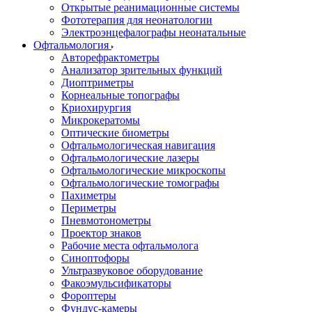
Открытые реанимационные системы
Фототерапия для неонатологии
Электроэнцефалографы неонатальные
Офтальмология
Авторефрактометры
Анализатор зрительных функций
Диоптриметры
Корнеальные топографы
Криохирургия
Микрокератомы
Оптические биометры
Офтальмологическая навигация
Офтальмологические лазеры
Офтальмологические микроскопы
Офтальмологические томографы
Пахиметры
Периметры
Пневмотонометры
Проектор знаков
Рабочие места офтальмолога
Синоптофоры
Ультразвуковое оборудование
Факоэмульсификаторы
Фороптеры
Фундус-камеры