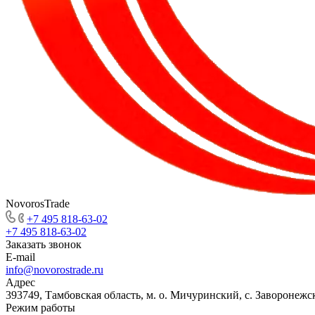
NovorosTrade
+7 495 818-63-02
+7 495 818-63-02
Заказать звонок
E-mail
info@novorostrade.ru
Адрес
393749, Тамбовская область, м. о. Мичуринский, с. Заворонежск
Режим работы