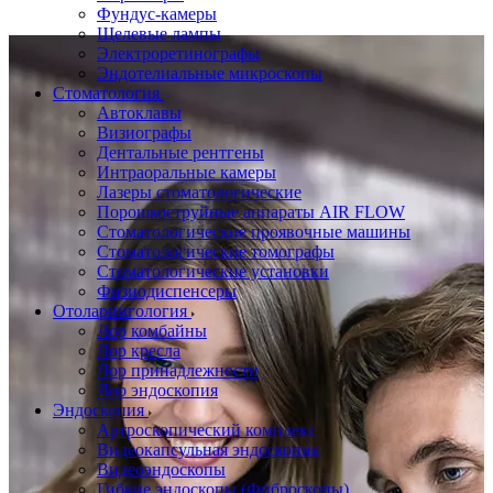
Фундус-камеры
Щелевые лампы
Электроретинографы
Эндотелиальные микроскопы
Стоматология
Автоклавы
Визиографы
Дентальные рентгены
Интраоральные камеры
Лазеры стоматологические
Порошкоструйные аппараты AIR FLOW
Стоматологические проявочные машины
Стоматологические томографы
Стоматологические установки
Физиодиспенсеры
Отоларингология
Лор комбайны
Лор кресла
Лор принадлежности
Лор эндоскопия
Эндоскопия
Артроскопический комплекс
Видеокапсульная эндоскопия
Видеоэндоскопы
Гибкие эндоскопы (Фиброcкопы)