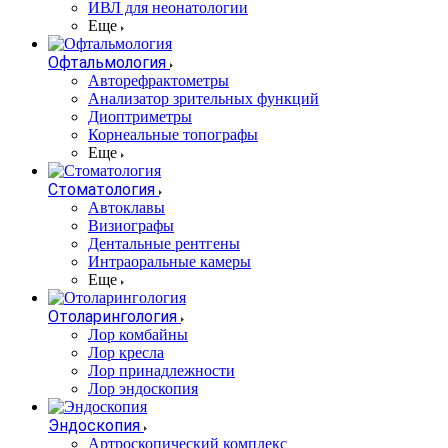
ИВЛ для неонатологии
Еще
Офтальмология
Авторефрактометры
Анализатор зрительных функций
Диоптриметры
Корнеальные топографы
Еще
Стоматология
Автоклавы
Визиографы
Дентальные рентгены
Интраоральные камеры
Еще
Отоларингология
Лор комбайны
Лор кресла
Лор принадлежности
Лор эндоскопия
Эндоскопия
Артроскопический комплекс