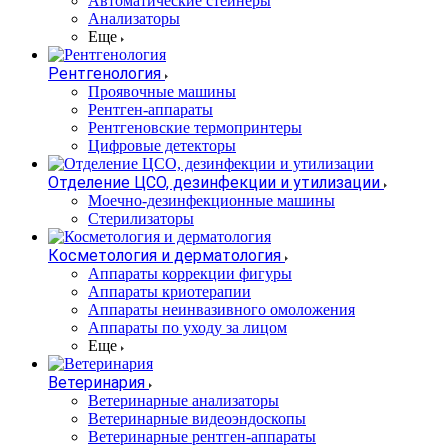
Автоматические стейнеры
Анализаторы
Еще
Рентгенология
Проявочные машины
Рентген-аппараты
Рентгеновские термопринтеры
Цифровые детекторы
Отделение ЦСО, дезинфекции и утилизации
Моечно-дезинфекционные машины
Стерилизаторы
Косметология и дерматология
Аппараты коррекции фигуры
Аппараты криотерапии
Аппараты неинвазивного омоложения
Аппараты по уходу за лицом
Еще
Ветеринария
Ветеринарные анализаторы
Ветеринарные видеоэндоскопы
Ветеринарные рентген-аппараты