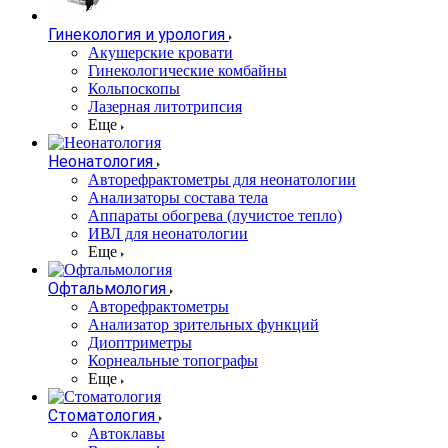
Гинекология и урология
Акушерские кровати
Гинекологические комбайны
Кольпоскопы
Лазерная литотрипсия
Еще
Неонатология
Авторефрактометры для неонатологии
Анализаторы состава тела
Аппараты обогрева (лучистое тепло)
ИВЛ для неонатологии
Еще
Офтальмология
Авторефрактометры
Анализатор зрительных функций
Диоптриметры
Корнеальные топографы
Еще
Стоматология
Автоклавы