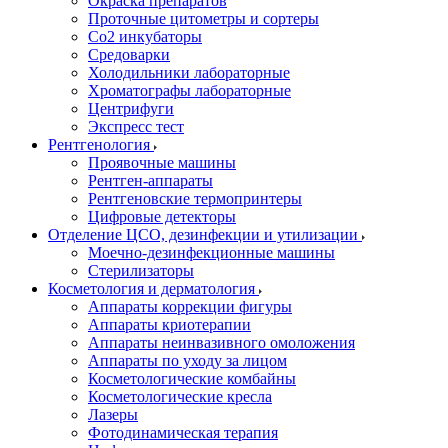
Окраска препаратов
Проточные цитометры и сортеры
Со2 инкубаторы
Средоварки
Холодильники лабораторные
Хроматографы лабораторные
Центрифуги
Экспресс тест
Рентгенология
Проявочные машины
Рентген-аппараты
Рентгеновские термопринтеры
Цифровые детекторы
Отделение ЦСО, дезинфекции и утилизации
Моечно-дезинфекционные машины
Стерилизаторы
Косметология и дерматология
Аппараты коррекции фигуры
Аппараты криотерапии
Аппараты неинвазивного омоложения
Аппараты по уходу за лицом
Косметологические комбайны
Косметологические кресла
Лазеры
Фотодинамическая терапия