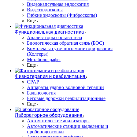
Видеокапсульная эндоскопия
Видеоэндоскопы
Гибкие эндоскопы (Фиброcкопы)
Еще
Функциональная диагностика
Анализаторы состава тела
Биологическая обратная связь (БОС)
Комплексы суточного мониторирования
(Холтеры)
Метаболографы
Еще
Физиотерапия и реабилитация
CPAP
Аппараты ударно-волновой терапии
Бальнеология
Беговые дорожки реабилитационные
Еще
Лабораторное оборудование
Автоматические анализаторы
Автоматические станции выделения и
пробоподготовки