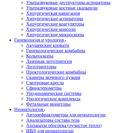
Ультразвуковые деструкторы-аспираторы
Ультразвуковые костные скальпели
Хирургическая навигация
Хирургические аспираторы
Хирургические коагуляторы
Хирургические консоли
Хирургические микроскопы
Гинекология и урология
Акушерские кровати
Гинекологические комбайны
Кольпоскопы
Лазерная литотрипсия
Литотрипторы
Проктологические комбайны
Сканеры мочевого пузыря
Смотровые кресла
Сфинктерометры
Уродинамические системы
Урологические комплексы
Фетальные мониторы
Неонатология
Авторефрактометры для неонатологии
Анализаторы состава тела
Аппараты обогрева (лучистое тепло)
ИВЛ для неонатологии