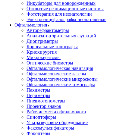
Инкубаторы для новорожденных
Открытые реанимационные системы
Фототерапия для неонатологии
Электроэнцефалографы неонатальные
Офтальмология
Авторефрактометры
Анализатор зрительных функций
Диоптриметры
Корнеальные топографы
Криохирургия
Микрокератомы
Оптические биометры
Офтальмологическая навигация
Офтальмологические лазеры
Офтальмологические микроскопы
Офтальмологические томографы
Пахиметры
Периметры
Пневмотонометры
Проектор знаков
Рабочие места офтальмолога
Синоптофоры
Ультразвуковое оборудование
Факоэмульсификаторы
Фороптеры