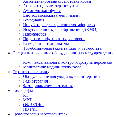
Автоматизированная заготовка крови
Аппараты для аутотрансфузии
Аутогемотрансфузия
Быстрозамораживатели плазмы
Гемодиализ
Инкубаторы для хранения тромбоцитов
Искусственное кровообращение (ЭКМО)
Плазмаферез
Подогрев инфузионных растворов
Размораживатели плазмы
Тромбомиксеры (аджитаторы) и термостаты
Специализированное оборудование для медучреждений
Комплексы вызова и контроля доступа персонала
Мониторинг медицинских газов
Терапия онкологии
Оборудование для ультразвуковой терапии
Радиотерапия
Фотодинамическая терапия
Томографы
КТ
МРТ
ОФЭКТ/КТ
ПЭТ/КТ
Травматология и остеосинтез