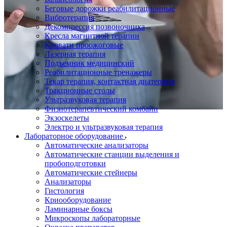
Беговые дорожки реабилитационные
Вибротерапия
Декомпрессия позвоночника
Кресла магнитной терапии
Кровати проожоговые
Лазерная терапия
Подъемник медицинский
Реабилитационные тренажеры
Текар терапия, контактная диатермия
Тракционные столы
Ультразвуковая терапия
Физиотерапевтический комбайн
Экзоскелеты
Электро и ультразвуковая терапия
Лабораторное оборудование
Автоматические анализаторы
Автоматические станции выделения и
пробоподготовки
Автоматические стейнеры
Анализаторы
Гистология
Криооборудование
Ламинарные боксы
Микроскопы лабораторные