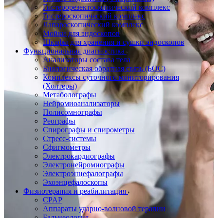
Гистерорезектоскопический комплекс
Гистероскопический комплекс
Лапароскопический комплекс
Мойки для эндоскопов
Шкафы для хранения и сушки эндоскопов
Функциональная диагностика
Анализаторы состава тела
Биологическая обратная связь (БОС)
Комплексы суточного мониторирования
(Холтеры)
Метаболографы
Нейромиоанализаторы
Полисомнографы
Реографы
Спирографы и спирометры
Стресс-системы
Сфигмометры
Электрокардиографы
Электронейромиографы
Электроэнцефалографы
Эхоэнцефалоскопы
Физиотерапия и реабилитация
CPAP
Аппараты ударно-волновой терапии
Бальнеология