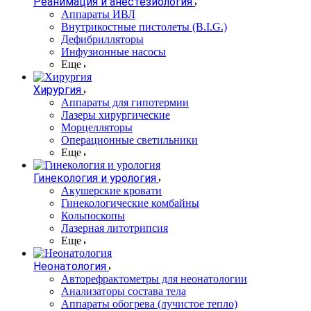
Реанимация и анестезиология
Аппараты ИВЛ
Внутрикостные пистолеты (B.I.G.)
Дефибрилляторы
Инфузионные насосы
Еще
Хирургия
Аппараты для гипотермии
Лазеры хирургические
Морцелляторы
Операционные светильники
Еще
Гинекология и урология
Акушерские кровати
Гинекологические комбайны
Кольпоскопы
Лазерная литотрипсия
Еще
Неонатология
Авторефрактометры для неонатологии
Анализаторы состава тела
Аппараты обогрева (лучистое тепло)