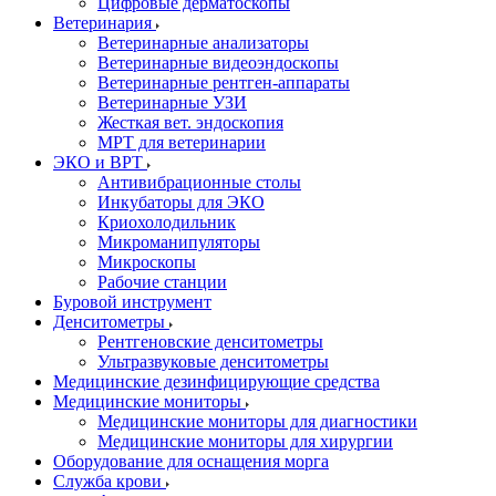
Цифровые дерматоскопы
Ветеринария
Ветеринарные анализаторы
Ветеринарные видеоэндоскопы
Ветеринарные рентген-аппараты
Ветеринарные УЗИ
Жесткая вет. эндоскопия
МРТ для ветеринарии
ЭКО и ВРТ
Антивибрационные столы
Инкубаторы для ЭКО
Криохолодильник
Микроманипуляторы
Микроскопы
Рабочие станции
Буровой инструмент
Денситометры
Рентгеновские денситометры
Ультразвуковые денситометры
Медицинские дезинфицирующие средства
Медицинские мониторы
Медицинские мониторы для диагностики
Медицинские мониторы для хирургии
Оборудование для оснащения морга
Служба крови