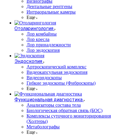
Визиографы
Дентальные рентгены
Интраоральные камеры
Еще
Отоларингология
Лор комбайны
Лор кресла
Лор принадлежности
Лор эндоскопия
Эндоскопия
Артроскопический комплекс
Видеокапсульная эндоскопия
Видеоэндоскопы
Гибкие эндоскопы (Фиброcкопы)
Еще
Функциональная диагностика
Анализаторы состава тела
Биологическая обратная связь (БОС)
Комплексы суточного мониторирования
(Холтеры)
Метаболографы
Еще