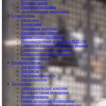
Щелевые лампы
Электроретинографы
Эндотелиальные микроскопы
Стоматология
Автоклавы
Визиографы
Дентальные рентгены
Интраоральные камеры
Лазеры стоматологические
Порошкоструйные аппараты AIR FLOW
Стоматологические проявочные машины
Стоматологические томографы
Стоматологические установки
Физиодиспенсеры
Отоларингология
Лор комбайны
Лор кресла
Лор принадлежности
Лор эндоскопия
Эндоскопия
Артроскопический комплекс
Видеокапсульная эндоскопия
Видеоэндоскопы
Гибкие эндоскопы (Фиброcкопы)
Гистерорезектоскопический комплекс