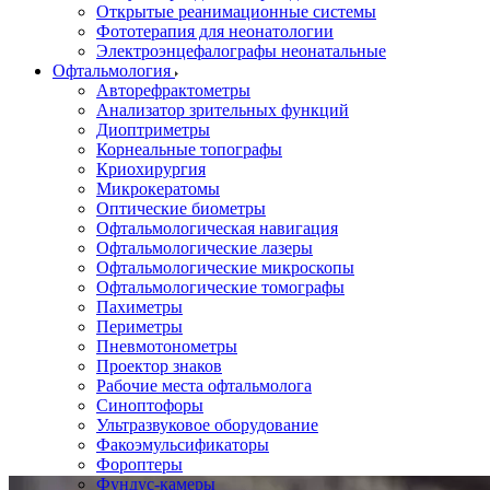
Открытые реанимационные системы
Фототерапия для неонатологии
Электроэнцефалографы неонатальные
Офтальмология
Авторефрактометры
Анализатор зрительных функций
Диоптриметры
Корнеальные топографы
Криохирургия
Микрокератомы
Оптические биометры
Офтальмологическая навигация
Офтальмологические лазеры
Офтальмологические микроскопы
Офтальмологические томографы
Пахиметры
Периметры
Пневмотонометры
Проектор знаков
Рабочие места офтальмолога
Синоптофоры
Ультразвуковое оборудование
Факоэмульсификаторы
Фороптеры
Фундус-камеры