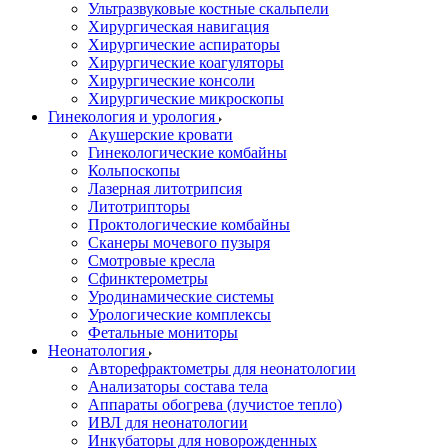
Ультразвуковые костные скальпели
Хирургическая навигация
Хирургические аспираторы
Хирургические коагуляторы
Хирургические консоли
Хирургические микроскопы
Гинекология и урология
Акушерские кровати
Гинекологические комбайны
Кольпоскопы
Лазерная литотрипсия
Литотрипторы
Проктологические комбайны
Сканеры мочевого пузыря
Смотровые кресла
Сфинктерометры
Уродинамические системы
Урологические комплексы
Фетальные мониторы
Неонатология
Авторефрактометры для неонатологии
Анализаторы состава тела
Аппараты обогрева (лучистое тепло)
ИВЛ для неонатологии
Инкубаторы для новорожденных