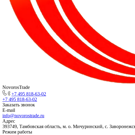
NovorosTrade
+7 495 818-63-02
+7 495 818-63-02
Заказать звонок
E-mail
info@novorostrade.ru
Адрес
393749, Тамбовская область, м. о. Мичуринский, с. Заворонежск
Режим работы