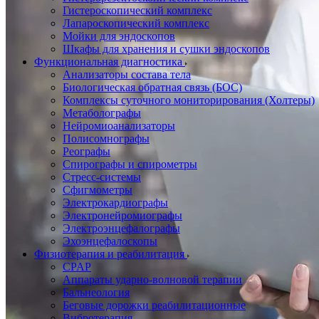
Гистероскопический комплекс
Лапароскопический комплекс
Мойки для эндоскопов
Шкафы для хранения и сушки эндоскопов
Функциональная диагностика
Анализаторы состава тела
Биологическая обратная связь (БОС)
Комплексы суточного мониторирования (Холтеры)
Метаболографы
Нейромиоанализаторы
Полисомнографы
Реографы
Спирографы и спирометры
Стресс-системы
Сфигмометры
Электрокардиографы
Электронейромиографы
Электроэнцефалографы
Эхоэнцефалоскопы
Физиотерапия и реабилитация
CPAP
Аппараты ударно-волновой терапии
Бальнеология
Беговые дорожки реабилитационные
Вибротерапия