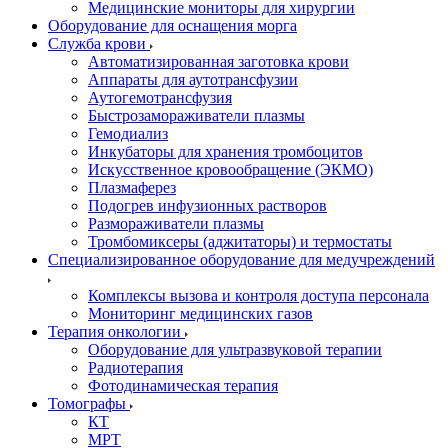
Медицинские мониторы для хирургии
Оборудование для оснащения морга
Служба крови
Автоматизированная заготовка крови
Аппараты для аутотрансфузии
Аутогемотрансфузия
Быстрозамораживатели плазмы
Гемодиализ
Инкубаторы для хранения тромбоцитов
Искусственное кровообращение (ЭКМО)
Плазмаферез
Подогрев инфузионных растворов
Размораживатели плазмы
Тромбомиксеры (аджитаторы) и термостаты
Специализированное оборудование для медучреждений
Комплексы вызова и контроля доступа персонала
Мониторинг медицинских газов
Терапия онкологии
Оборудование для ультразвуковой терапии
Радиотерапия
Фотодинамическая терапия
Томографы
КТ
МРТ