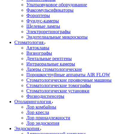
Ультразвуковое оборудование
Факоэмульсификаторы
Фороптеры
Фундус-камеры
Щелевые лампы
Электроретинографы
Эндотелиальные микроскопы
Стоматология
Автоклавы
Визиографы
Дентальные рентгены
Интраоральные камеры
Лазеры стоматологические
Порошкоструйные аппараты AIR FLOW
Стоматологические проявочные машины
Стоматологические томографы
Стоматологические установки
Физиодиспенсеры
Отоларингология
Лор комбайны
Лор кресла
Лор принадлежности
Лор эндоскопия
Эндоскопия
Артроскопический комплекс