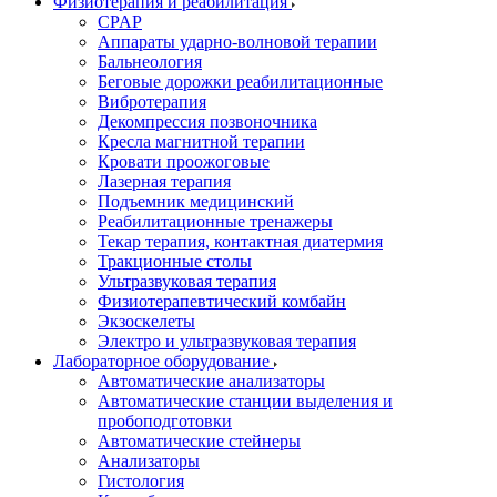
Физиотерапия и реабилитация
CPAP
Аппараты ударно-волновой терапии
Бальнеология
Беговые дорожки реабилитационные
Вибротерапия
Декомпрессия позвоночника
Кресла магнитной терапии
Кровати проожоговые
Лазерная терапия
Подъемник медицинский
Реабилитационные тренажеры
Текар терапия, контактная диатермия
Тракционные столы
Ультразвуковая терапия
Физиотерапевтический комбайн
Экзоскелеты
Электро и ультразвуковая терапия
Лабораторное оборудование
Автоматические анализаторы
Автоматические станции выделения и
пробоподготовки
Автоматические стейнеры
Анализаторы
Гистология