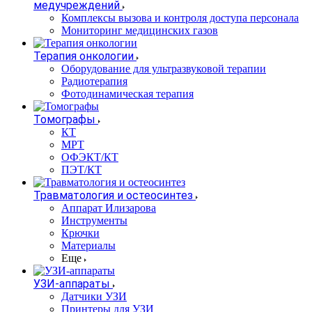
медучреждений
Комплексы вызова и контроля доступа персонала
Мониторинг медицинских газов
Терапия онкологии
Оборудование для ультразвуковой терапии
Радиотерапия
Фотодинамическая терапия
Томографы
КТ
МРТ
ОФЭКТ/КТ
ПЭТ/КТ
Травматология и остеосинтез
Аппарат Илизарова
Инструменты
Крючки
Материалы
Еще
УЗИ-аппараты
Датчики УЗИ
Принтеры для УЗИ