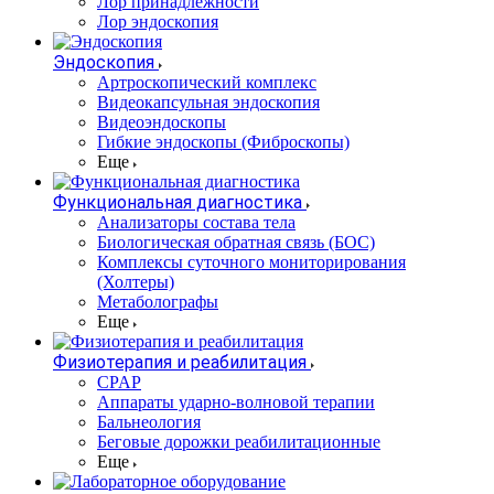
Лор принадлежности
Лор эндоскопия
Эндоскопия
Артроскопический комплекс
Видеокапсульная эндоскопия
Видеоэндоскопы
Гибкие эндоскопы (Фиброcкопы)
Еще
Функциональная диагностика
Анализаторы состава тела
Биологическая обратная связь (БОС)
Комплексы суточного мониторирования
(Холтеры)
Метаболографы
Еще
Физиотерапия и реабилитация
CPAP
Аппараты ударно-волновой терапии
Бальнеология
Беговые дорожки реабилитационные
Еще