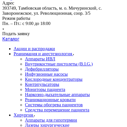
Адрес
393749, Тамбовская область, м. о. Мичуринский, с.
Заворонежское, ул. Революционная, соор. 3/5
Режим работы
Пн. – Пт.: с 9:00 до 18:00
Подать заявку
Каталог
Акции и распродажи
Реанимация и анестезиология
Аппараты ИВЛ
Внутрикостные пистолеты (B.I.G.)
Дефибрилляторы
Инфузионные насосы
Кислородные концентраторы
Контрпульсаторы
Мониторы пациента
Наркозно-дыхательные аппараты
Реанимационные кровати
Системы обогрева пациентов
Средства перемещение пациента
Хирургия
Аппараты для гипотермии
Лазеры хирургические