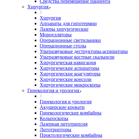
Средства перемещение пациента
Хирургия
Хирургия
Аппараты для гипотермии
Лазеры хирургические
Морцелляторы
Операционные светильники
Операционные столы
Ультразвуковые деструкторы-аспираторы
Ультразвуковые костные скальпели
Хирургическая навигация
Хирургические аспираторы
Хирургические коагуляторы
Хирургические консоли
Хирургические микроскопы
Гинекология и урология
Гинекология и урология
Акушерские кровати
Гинекологические комбайны
Кольпоскопы
Лазерная литотрипсия
Литотрипторы
Проктологические комбайны