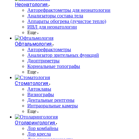
Неонатология
Авторефрактометры для неонатологии
Анализаторы состава тела
Аппараты обогрева (лучистое тепло)
ИВЛ для неонатологии
Еще
Офтальмология
Авторефрактометры
Анализатор зрительных функций
Диоптриметры
Корнеальные топографы
Еще
Стоматология
Автоклавы
Визиографы
Дентальные рентгены
Интраоральные камеры
Еще
Отоларингология
Лор комбайны
Лор кресла