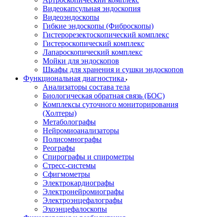
Видеокапсульная эндоскопия
Видеоэндоскопы
Гибкие эндоскопы (Фиброcкопы)
Гистерорезектоскопический комплекс
Гистероскопический комплекс
Лапароскопический комплекс
Мойки для эндоскопов
Шкафы для хранения и сушки эндоскопов
Функциональная диагностика
Анализаторы состава тела
Биологическая обратная связь (БОС)
Комплексы суточного мониторирования
(Холтеры)
Метаболографы
Нейромиоанализаторы
Полисомнографы
Реографы
Спирографы и спирометры
Стресс-системы
Сфигмометры
Электрокардиографы
Электронейромиографы
Электроэнцефалографы
Эхоэнцефалоскопы