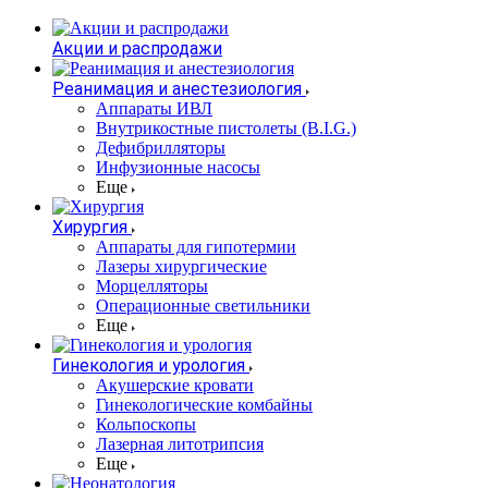
Акции и распродажи
Реанимация и анестезиология
Аппараты ИВЛ
Внутрикостные пистолеты (B.I.G.)
Дефибрилляторы
Инфузионные насосы
Еще
Хирургия
Аппараты для гипотермии
Лазеры хирургические
Морцелляторы
Операционные светильники
Еще
Гинекология и урология
Акушерские кровати
Гинекологические комбайны
Кольпоскопы
Лазерная литотрипсия
Еще