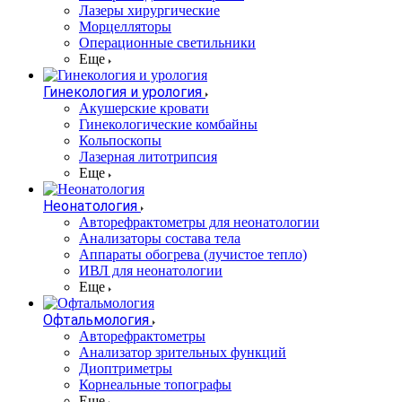
Лазеры хирургические
Морцелляторы
Операционные светильники
Еще
Гинекология и урология
Акушерские кровати
Гинекологические комбайны
Кольпоскопы
Лазерная литотрипсия
Еще
Неонатология
Авторефрактометры для неонатологии
Анализаторы состава тела
Аппараты обогрева (лучистое тепло)
ИВЛ для неонатологии
Еще
Офтальмология
Авторефрактометры
Анализатор зрительных функций
Диоптриметры
Корнеальные топографы
Еще