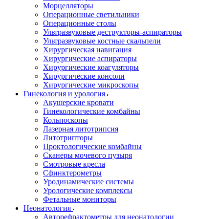
Морцелляторы
Операционные светильники
Операционные столы
Ультразвуковые деструкторы-аспираторы
Ультразвуковые костные скальпели
Хирургическая навигация
Хирургические аспираторы
Хирургические коагуляторы
Хирургические консоли
Хирургические микроскопы
Гинекология и урология
Акушерские кровати
Гинекологические комбайны
Кольпоскопы
Лазерная литотрипсия
Литотрипторы
Проктологические комбайны
Сканеры мочевого пузыря
Смотровые кресла
Сфинктерометры
Уродинамические системы
Урологические комплексы
Фетальные мониторы
Неонатология
Авторефрактометры для неонатологии