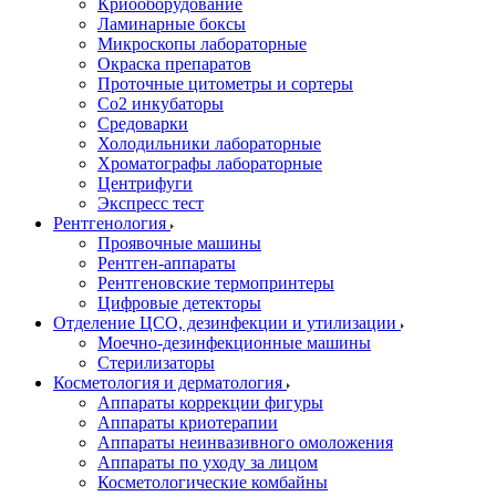
Криооборудование
Ламинарные боксы
Микроскопы лабораторные
Окраска препаратов
Проточные цитометры и сортеры
Со2 инкубаторы
Средоварки
Холодильники лабораторные
Хроматографы лабораторные
Центрифуги
Экспресс тест
Рентгенология
Проявочные машины
Рентген-аппараты
Рентгеновские термопринтеры
Цифровые детекторы
Отделение ЦСО, дезинфекции и утилизации
Моечно-дезинфекционные машины
Стерилизаторы
Косметология и дерматология
Аппараты коррекции фигуры
Аппараты криотерапии
Аппараты неинвазивного омоложения
Аппараты по уходу за лицом
Косметологические комбайны