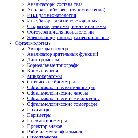
Анализаторы состава тела
Аппараты обогрева (лучистое тепло)
ИВЛ для неонатологии
Инкубаторы для новорожденных
Открытые реанимационные системы
Фототерапия для неонатологии
Электроэнцефалографы неонатальные
Офтальмология
Авторефрактометры
Анализатор зрительных функций
Диоптриметры
Корнеальные топографы
Криохирургия
Микрокератомы
Оптические биометры
Офтальмологическая навигация
Офтальмологические лазеры
Офтальмологические микроскопы
Офтальмологические томографы
Пахиметры
Периметры
Пневмотонометры
Проектор знаков
Рабочие места офтальмолога
Синоптофоры