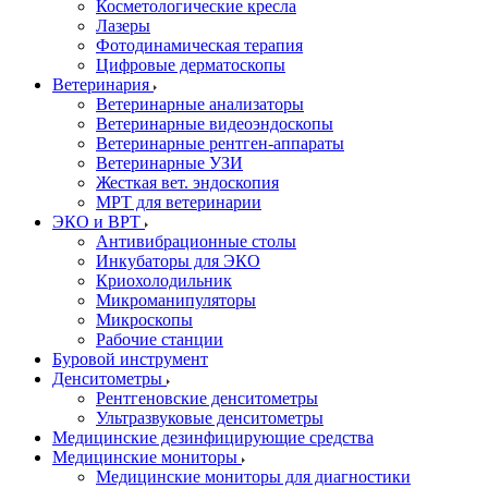
Косметологические кресла
Лазеры
Фотодинамическая терапия
Цифровые дерматоскопы
Ветеринария
Ветеринарные анализаторы
Ветеринарные видеоэндоскопы
Ветеринарные рентген-аппараты
Ветеринарные УЗИ
Жесткая вет. эндоскопия
МРТ для ветеринарии
ЭКО и ВРТ
Антивибрационные столы
Инкубаторы для ЭКО
Криохолодильник
Микроманипуляторы
Микроскопы
Рабочие станции
Буровой инструмент
Денситометры
Рентгеновские денситометры
Ультразвуковые денситометры
Медицинские дезинфицирующие средства
Медицинские мониторы
Медицинские мониторы для диагностики