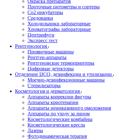
Окраска препаратов
Проточные цитометры и сортеры
Со2 инкубаторы
Средоварки
Холодильники лабораторные
Хроматографы лабораторные
Центрифуги
Экспресс тест
Рентгенология
Проявочные машины
Рентген-аппараты
Рентгеновские термопринтеры
Цифровые детекторы
Отделение ЦСО, дезинфекции и утилизации
Моечно-дезинфекционные машины
Стерилизаторы
Косметология и дерматология
Аппараты коррекции фигуры
Аппараты криотерапии
Аппараты неинвазивного омоложения
Аппараты по уходу за лицом
Косметологические комбайны
Косметологические кресла
Лазеры
Фотодинамическая терапия