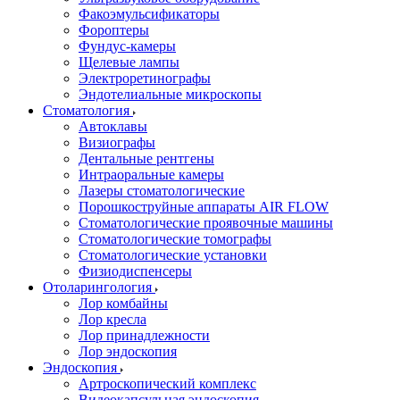
Факоэмульсификаторы
Фороптеры
Фундус-камеры
Щелевые лампы
Электроретинографы
Эндотелиальные микроскопы
Стоматология
Автоклавы
Визиографы
Дентальные рентгены
Интраоральные камеры
Лазеры стоматологические
Порошкоструйные аппараты AIR FLOW
Стоматологические проявочные машины
Стоматологические томографы
Стоматологические установки
Физиодиспенсеры
Отоларингология
Лор комбайны
Лор кресла
Лор принадлежности
Лор эндоскопия
Эндоскопия
Артроскопический комплекс
Видеокапсульная эндоскопия