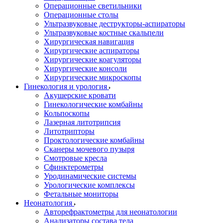
Операционные светильники
Операционные столы
Ультразвуковые деструкторы-аспираторы
Ультразвуковые костные скальпели
Хирургическая навигация
Хирургические аспираторы
Хирургические коагуляторы
Хирургические консоли
Хирургические микроскопы
Гинекология и урология
Акушерские кровати
Гинекологические комбайны
Кольпоскопы
Лазерная литотрипсия
Литотрипторы
Проктологические комбайны
Сканеры мочевого пузыря
Смотровые кресла
Сфинктерометры
Уродинамические системы
Урологические комплексы
Фетальные мониторы
Неонатология
Авторефрактометры для неонатологии
Анализаторы состава тела