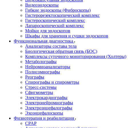
Видеоэндоскопы
Гибкие эндоскопы (Фиброcкопы)
Гистерорезектоскопический комплекс
Гистероскопический комплекс
Лапароскопический комплекс
Мойки для эндоскопов
Шкафы для хранения и сушки эндоскопов
Функциональная диагностика
Анализаторы состава тела
Биологическая обратная связь (БОС)
Комплексы суточного мониторирования (Холтеры)
Метаболографы
Нейромиоанализаторы
Полисомнографы
Реографы
Спирографы и спирометры
Стресс-системы
Сфигмометры
Электрокардиографы
Электронейромиографы
Электроэнцефалографы
Эхоэнцефалоскопы
Физиотерапия и реабилитация
CPAP