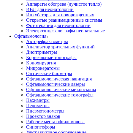
Аппараты обогрева (лучистое тепло)
ИВЛ для неонатологии
Инкубаторы для новорожденных
Открытые реанимационные системы
Фототерапия для неонатологии
Электроэнцефалографы неонатальные
Офтальмология
Авторефрактометры
Анализатор зрительных функций
Диоптриметры
Корнеальные топографы
Криохирургия
Микрокератомы
Оптические биометры
Офтальмологическая навигация
Офтальмологические лазеры
Офтальмологические микроскопы
Офтальмологические томографы
Пахиметры
Периметры
Пневмотонометры
Проектор знаков
Рабочие места офтальмолога
Синоптофоры
Ультразвуковое оборудование