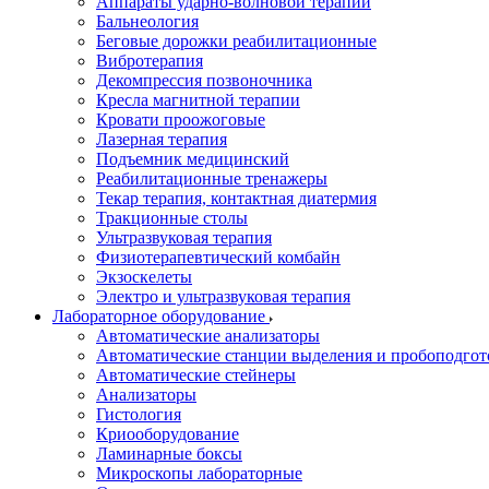
Аппараты ударно-волновой терапии
Бальнеология
Беговые дорожки реабилитационные
Вибротерапия
Декомпрессия позвоночника
Кресла магнитной терапии
Кровати проожоговые
Лазерная терапия
Подъемник медицинский
Реабилитационные тренажеры
Текар терапия, контактная диатермия
Тракционные столы
Ультразвуковая терапия
Физиотерапевтический комбайн
Экзоскелеты
Электро и ультразвуковая терапия
Лабораторное оборудование
Автоматические анализаторы
Автоматические станции выделения и пробоподгот
Автоматические стейнеры
Анализаторы
Гистология
Криооборудование
Ламинарные боксы
Микроскопы лабораторные