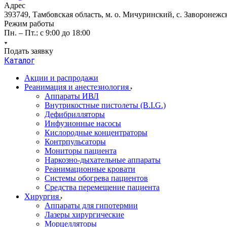
Адрес
393749, Тамбовская область, м. о. Мичуринский, с. Заворонежск
Режим работы
Пн. – Пт.: с 9:00 до 18:00
Подать заявку
Каталог
Акции и распродажи
Реанимация и анестезиология
Аппараты ИВЛ
Внутрикостные пистолеты (B.I.G.)
Дефибрилляторы
Инфузионные насосы
Кислородные концентраторы
Контрпульсаторы
Мониторы пациента
Наркозно-дыхательные аппараты
Реанимационные кровати
Системы обогрева пациентов
Средства перемещение пациента
Хирургия
Аппараты для гипотермии
Лазеры хирургические
Морцелляторы