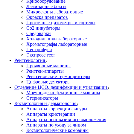
Криооборудование
Ламинарные боксы
Микроскопы лабораторные
Окраска препаратов
Проточные цитометры и сортеры
Со2 инкубаторы
Средоварки
Холодильники лабораторные
Хроматографы лабораторные
Центрифуги
Экспресс тест
Рентгенология
Проявочные машины
Рентген-аппараты
Рентгеновские термопринтеры
Цифровые детекторы
Отделение ЦСО, дезинфекции и утилизации
Моечно-дезинфекционные машины
Стерилизаторы
Косметология и дерматология
Аппараты коррекции фигуры
Аппараты криотерапии
Аппараты неинвазивного омоложения
Аппараты по уходу за лицом
Косметологические комбайны