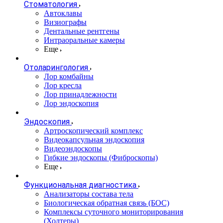
Стоматология
Автоклавы
Визиографы
Дентальные рентгены
Интраоральные камеры
Еще
Отоларингология
Лор комбайны
Лор кресла
Лор принадлежности
Лор эндоскопия
Эндоскопия
Артроскопический комплекс
Видеокапсульная эндоскопия
Видеоэндоскопы
Гибкие эндоскопы (Фиброcкопы)
Еще
Функциональная диагностика
Анализаторы состава тела
Биологическая обратная связь (БОС)
Комплексы суточного мониторирования
(Холтеры)