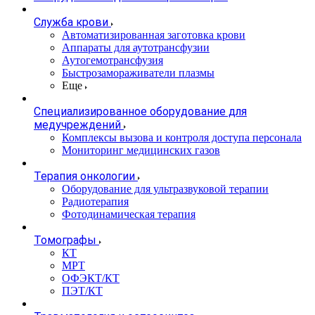
Служба крови
Автоматизированная заготовка крови
Аппараты для аутотрансфузии
Аутогемотрансфузия
Быстрозамораживатели плазмы
Еще
Специализированное оборудование для
медучреждений
Комплексы вызова и контроля доступа персонала
Мониторинг медицинских газов
Терапия онкологии
Оборудование для ультразвуковой терапии
Радиотерапия
Фотодинамическая терапия
Томографы
КТ
МРТ
ОФЭКТ/КТ
ПЭТ/КТ