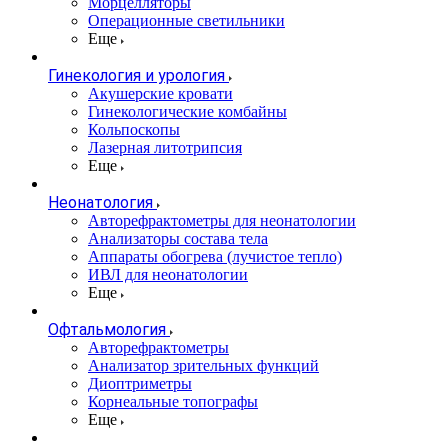
Морцелляторы
Операционные светильники
Еще
Гинекология и урология
Акушерские кровати
Гинекологические комбайны
Кольпоскопы
Лазерная литотрипсия
Еще
Неонатология
Авторефрактометры для неонатологии
Анализаторы состава тела
Аппараты обогрева (лучистое тепло)
ИВЛ для неонатологии
Еще
Офтальмология
Авторефрактометры
Анализатор зрительных функций
Диоптриметры
Корнеальные топографы
Еще