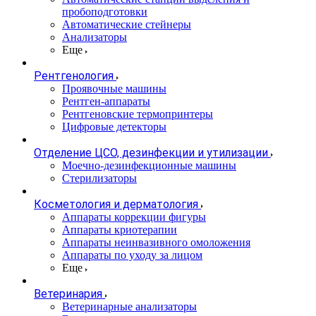
пробоподготовки
Автоматические стейнеры
Анализаторы
Еще
Рентгенология
Проявочные машины
Рентген-аппараты
Рентгеновские термопринтеры
Цифровые детекторы
Отделение ЦСО, дезинфекции и утилизации
Моечно-дезинфекционные машины
Стерилизаторы
Косметология и дерматология
Аппараты коррекции фигуры
Аппараты криотерапии
Аппараты неинвазивного омоложения
Аппараты по уходу за лицом
Еще
Ветеринария
Ветеринарные анализаторы