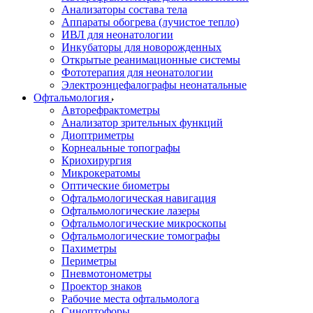
Анализаторы состава тела
Аппараты обогрева (лучистое тепло)
ИВЛ для неонатологии
Инкубаторы для новорожденных
Открытые реанимационные системы
Фототерапия для неонатологии
Электроэнцефалографы неонатальные
Офтальмология
Авторефрактометры
Анализатор зрительных функций
Диоптриметры
Корнеальные топографы
Криохирургия
Микрокератомы
Оптические биометры
Офтальмологическая навигация
Офтальмологические лазеры
Офтальмологические микроскопы
Офтальмологические томографы
Пахиметры
Периметры
Пневмотонометры
Проектор знаков
Рабочие места офтальмолога
Синоптофоры