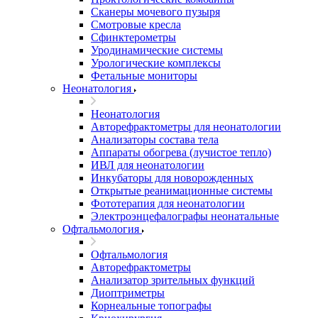
Сканеры мочевого пузыря
Смотровые кресла
Сфинктерометры
Уродинамические системы
Урологические комплексы
Фетальные мониторы
Неонатология
Неонатология
Авторефрактометры для неонатологии
Анализаторы состава тела
Аппараты обогрева (лучистое тепло)
ИВЛ для неонатологии
Инкубаторы для новорожденных
Открытые реанимационные системы
Фототерапия для неонатологии
Электроэнцефалографы неонатальные
Офтальмология
Офтальмология
Авторефрактометры
Анализатор зрительных функций
Диоптриметры
Корнеальные топографы