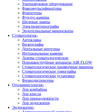
Ультразвуковое оборудование
Факоэмульсификаторы
Фороптеры
Фундус-камеры
Щелевые лампы
Электроретинографы
Эндотелиальные микроскопы
Стоматология
Автоклавы
Визиографы
Дентальные рентгены
Интраоральные камеры
Лазеры стоматологические
Порошкоструйные аппараты AIR FLOW
Стоматологические проявочные машины
Стоматологические томографы
Стоматологические установки
Физиодиспенсеры
Отоларингология
Лор комбайны
Лор кресла
Лор принадлежности
Лор эндоскопия
Эндоскопия
Артроскопический комплекс