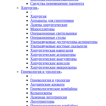
Средства перемещение пациента
Хирургия
Хирургия
Аппараты для гипотермии
Лазеры хирургические
Морцелляторы
Операционные светильники
Операционные столы
Ультразвуковые деструкторы-аспираторы
Ультразвуковые костные скальпели
Хирургическая навигация
Хирургические аспираторы
Хирургические коагуляторы
Хирургические консоли
Хирургические микроскопы
Гинекология и урология
Гинекология и урология
Акушерские кровати
Гинекологические комбайны
Кольпоскопы
Лазерная литотрипсия
Литотрипторы
Проктологические комбайны