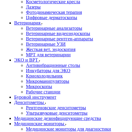
Косметологические кресла
Лазеры
Фотодинамическая терапия
Цифровые дерматоскопы
Ветеринария
Ветеринарные анализаторы
Ветеринарные видеоэндоскопы
Ветеринарные рентген-аппараты
Ветеринарные УЗИ
Жесткая вет. эндоскопия
МРТ для ветеринарии
ЭКО и ВРТ
Антивибрационные столы
Инкубаторы для ЭКО
Криохолодильник
Микроманипуляторы
Микроскопы
Рабочие станции
Буровой инструмент
Денситометры
Рентгеновские денситометры
Ультразвуковые денситометры
Медицинские дезинфицирующие средства
Медицинские мониторы
Медицинские мониторы для диагностики