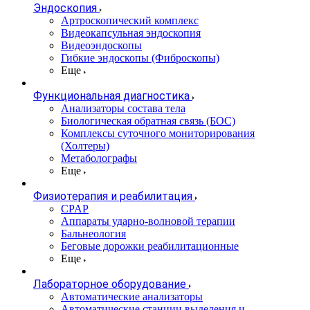
Эндоскопия
Артроскопический комплекс
Видеокапсульная эндоскопия
Видеоэндоскопы
Гибкие эндоскопы (Фиброcкопы)
Еще
Функциональная диагностика
Анализаторы состава тела
Биологическая обратная связь (БОС)
Комплексы суточного мониторирования
(Холтеры)
Метаболографы
Еще
Физиотерапия и реабилитация
CPAP
Аппараты ударно-волновой терапии
Бальнеология
Беговые дорожки реабилитационные
Еще
Лабораторное оборудование
Автоматические анализаторы
Автоматические станции выделения и