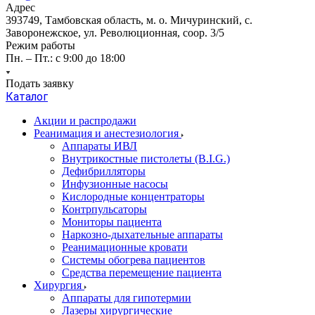
Адрес
393749, Тамбовская область, м. о. Мичуринский, с.
Заворонежское, ул. Революционная, соор. 3/5
Режим работы
Пн. – Пт.: с 9:00 до 18:00
Подать заявку
Каталог
Акции и распродажи
Реанимация и анестезиология
Аппараты ИВЛ
Внутрикостные пистолеты (B.I.G.)
Дефибрилляторы
Инфузионные насосы
Кислородные концентраторы
Контрпульсаторы
Мониторы пациента
Наркозно-дыхательные аппараты
Реанимационные кровати
Системы обогрева пациентов
Средства перемещение пациента
Хирургия
Аппараты для гипотермии
Лазеры хирургические