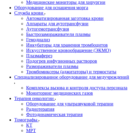
Медицинские мониторы для хирургии
Оборудование для оснащения морга
Служба крови
Автоматизированная заготовка крови
Аппараты для аутотрансфузии
Аутогемотрансфузия
Быстрозамораживатели плазмы
Гемодиализ
Инкубаторы для хранения тромбоцитов
Искусственное кровообращение (ЭКМО)
Плазмаферез
Подогрев инфузионных растворов
Размораживатели плазмы
Тромбомиксеры (аджитаторы) и термостаты
Специализированное оборудование для медучреждений
Комплексы вызова и контроля доступа персонала
Мониторинг медицинских газов
Терапия онкологии
Оборудование для ультразвуковой терапии
Радиотерапия
Фотодинамическая терапия
Томографы
КТ
МРТ