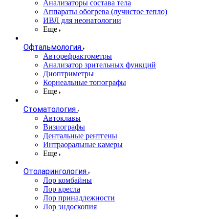
Анализаторы состава тела
Аппараты обогрева (лучистое тепло)
ИВЛ для неонатологии
Еще
Офтальмология
Авторефрактометры
Анализатор зрительных функций
Диоптриметры
Корнеальные топографы
Еще
Стоматология
Автоклавы
Визиографы
Дентальные рентгены
Интраоральные камеры
Еще
Отоларингология
Лор комбайны
Лор кресла
Лор принадлежности
Лор эндоскопия