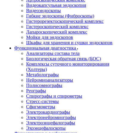
Видеокапсульная эндоскопия
Видеоэндоскопы
Гибкие эндоскопы (Фиброcкопы)
Гистерорезектоскопический комплекс
Гистероскопический комплекс
Лапароскопический комплекс
Мойки для эндоскопов
Шкафы для хранения и сушки эндоскопов
Функциональная диагностика
Анализаторы состава тела
Биологическая обратная связь (БОС)
Комплексы суточного мониторирования
(Холтеры)
Метаболографы
Нейромиоанализаторы
Полисомнографы
Реографы
Спирографы и спирометры
Стресс-системы
Сфигмометры
Электрокардиографы
Электронейромиографы
Электроэнцефалографы
Эхоэнцефалоскопы