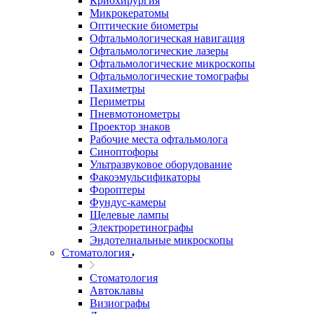
Криохирургия
Микрокератомы
Оптические биометры
Офтальмологическая навигация
Офтальмологические лазеры
Офтальмологические микроскопы
Офтальмологические томографы
Пахиметры
Периметры
Пневмотонометры
Проектор знаков
Рабочие места офтальмолога
Синоптофоры
Ультразвуковое оборудование
Факоэмульсификаторы
Фороптеры
Фундус-камеры
Щелевые лампы
Электроретинографы
Эндотелиальные микроскопы
Стоматология
Стоматология
Автоклавы
Визиографы