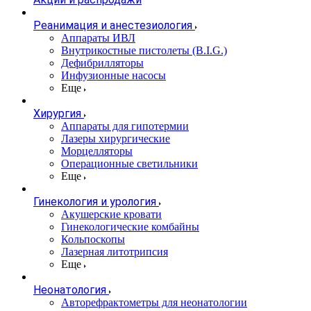
Реанимация и анестезиология
Аппараты ИВЛ
Внутрикостные пистолеты (B.I.G.)
Дефибрилляторы
Инфузионные насосы
Еще
Хирургия
Аппараты для гипотермии
Лазеры хирургические
Морцелляторы
Операционные светильники
Еще
Гинекология и урология
Акушерские кровати
Гинекологические комбайны
Кольпоскопы
Лазерная литотрипсия
Еще
Неонатология
Авторефрактометры для неонатологии