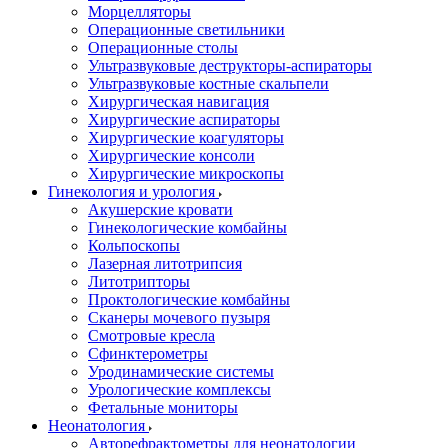
Морцелляторы
Операционные светильники
Операционные столы
Ультразвуковые деструкторы-аспираторы
Ультразвуковые костные скальпели
Хирургическая навигация
Хирургические аспираторы
Хирургические коагуляторы
Хирургические консоли
Хирургические микроскопы
Гинекология и урология
Акушерские кровати
Гинекологические комбайны
Кольпоскопы
Лазерная литотрипсия
Литотрипторы
Проктологические комбайны
Сканеры мочевого пузыря
Смотровые кресла
Сфинктерометры
Уродинамические системы
Урологические комплексы
Фетальные мониторы
Неонатология
Авторефрактометры для неонатологии