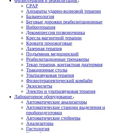
Физиотерапия и реабилитация
CPAP
Аппараты ударно-волновой терапии
Бальнеология
Беговые дорожки реабилитационные
Вибротерапия
Декомпрессия позвоночника
Кресла магнитной терапии
Кровати проожоговые
Лазерная терапия
Подъемник медицинский
Реабилитационные тренажеры
Текар терапия, контактная диатермия
Тракционные столы
Ультразвуковая терапия
Физиотерапевтический комбайн
Экзоскелеты
Электро и ультразвуковая терапия
Лабораторное оборудование
Автоматические анализаторы
Автоматические станции выделения и
пробоподготовки
Автоматические стейнеры
Анализаторы
Гистология