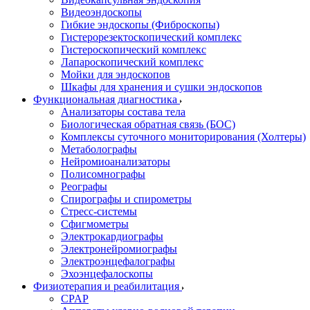
Видеоэндоскопы
Гибкие эндоскопы (Фиброcкопы)
Гистерорезектоскопический комплекс
Гистероскопический комплекс
Лапароскопический комплекс
Мойки для эндоскопов
Шкафы для хранения и сушки эндоскопов
Функциональная диагностика
Анализаторы состава тела
Биологическая обратная связь (БОС)
Комплексы суточного мониторирования (Холтеры)
Метаболографы
Нейромиоанализаторы
Полисомнографы
Реографы
Спирографы и спирометры
Стресс-системы
Сфигмометры
Электрокардиографы
Электронейромиографы
Электроэнцефалографы
Эхоэнцефалоскопы
Физиотерапия и реабилитация
CPAP