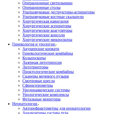
Операционные светильники
Операционные столы
Ультразвуковые деструкторы-аспираторы
Ультразвуковые костные скальпели
Хирургическая навигация
Хирургические аспираторы
Хирургические коагуляторы
Хирургические консоли
Хирургические микроскопы
Гинекология и урология
Акушерские кровати
Гинекологические комбайны
Кольпоскопы
Лазерная литотрипсия
Литотрипторы
Проктологические комбайны
Сканеры мочевого пузыря
Смотровые кресла
Сфинктерометры
Уродинамические системы
Урологические комплексы
Фетальные мониторы
Неонатология
Авторефрактометры для неонатологии
Анализаторы состава тела