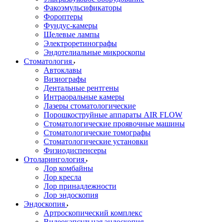
Факоэмульсификаторы
Фороптеры
Фундус-камеры
Щелевые лампы
Электроретинографы
Эндотелиальные микроскопы
Стоматология
Автоклавы
Визиографы
Дентальные рентгены
Интраоральные камеры
Лазеры стоматологические
Порошкоструйные аппараты AIR FLOW
Стоматологические проявочные машины
Стоматологические томографы
Стоматологические установки
Физиодиспенсеры
Отоларингология
Лор комбайны
Лор кресла
Лор принадлежности
Лор эндоскопия
Эндоскопия
Артроскопический комплекс
Видеокапсульная эндоскопия