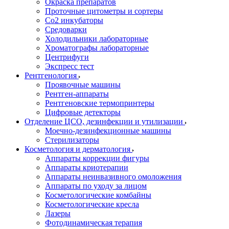
Окраска препаратов
Проточные цитометры и сортеры
Со2 инкубаторы
Средоварки
Холодильники лабораторные
Хроматографы лабораторные
Центрифуги
Экспресс тест
Рентгенология
Проявочные машины
Рентген-аппараты
Рентгеновские термопринтеры
Цифровые детекторы
Отделение ЦСО, дезинфекции и утилизации
Моечно-дезинфекционные машины
Стерилизаторы
Косметология и дерматология
Аппараты коррекции фигуры
Аппараты криотерапии
Аппараты неинвазивного омоложения
Аппараты по уходу за лицом
Косметологические комбайны
Косметологические кресла
Лазеры
Фотодинамическая терапия