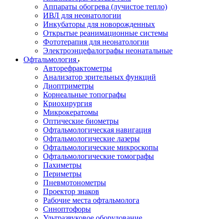
Аппараты обогрева (лучистое тепло)
ИВЛ для неонатологии
Инкубаторы для новорожденных
Открытые реанимационные системы
Фототерапия для неонатологии
Электроэнцефалографы неонатальные
Офтальмология
Авторефрактометры
Анализатор зрительных функций
Диоптриметры
Корнеальные топографы
Криохирургия
Микрокератомы
Оптические биометры
Офтальмологическая навигация
Офтальмологические лазеры
Офтальмологические микроскопы
Офтальмологические томографы
Пахиметры
Периметры
Пневмотонометры
Проектор знаков
Рабочие места офтальмолога
Синоптофоры
Ультразвуковое оборудование