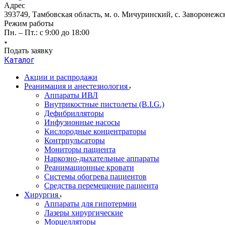
Адрес
393749, Тамбовская область, м. о. Мичуринский, с. Заворонежск
Режим работы
Пн. – Пт.: с 9:00 до 18:00
Подать заявку
Каталог
Акции и распродажи
Реанимация и анестезиология
Аппараты ИВЛ
Внутрикостные пистолеты (B.I.G.)
Дефибрилляторы
Инфузионные насосы
Кислородные концентраторы
Контрпульсаторы
Мониторы пациента
Наркозно-дыхательные аппараты
Реанимационные кровати
Системы обогрева пациентов
Средства перемещение пациента
Хирургия
Аппараты для гипотермии
Лазеры хирургические
Морцелляторы