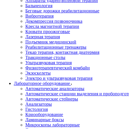
Аппараты ударно-волновой терапии
Бальнеология
Беговые дорожки реабилитационные
Вибротерапия
Декомпрессия позвоночника
Кресла магнитной терапии
Кровати проожоговые
Лазерная терапия
Подъемник медицинский
Реабилитационные тренажеры
Текар терапия, контактная диатермия
Тракционные столы
Ультразвуковая терапия
Физиотерапевтический комбайн
Экзоскелеты
Электро и ультразвуковая терапия
Лабораторное оборудование
Автоматические анализаторы
Автоматические станции выделения и пробоподгот
Автоматические стейнеры
Анализаторы
Гистология
Криооборудование
Ламинарные боксы
Микроскопы лабораторные