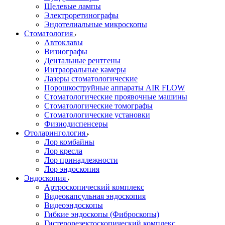
Щелевые лампы
Электроретинографы
Эндотелиальные микроскопы
Стоматология
Автоклавы
Визиографы
Дентальные рентгены
Интраоральные камеры
Лазеры стоматологические
Порошкоструйные аппараты AIR FLOW
Стоматологические проявочные машины
Стоматологические томографы
Стоматологические установки
Физиодиспенсеры
Отоларингология
Лор комбайны
Лор кресла
Лор принадлежности
Лор эндоскопия
Эндоскопия
Артроскопический комплекс
Видеокапсульная эндоскопия
Видеоэндоскопы
Гибкие эндоскопы (Фиброcкопы)
Гистерорезектоскопический комплекс