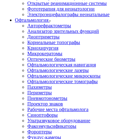
Открытые реанимационные системы
Фототерапия для неонатологии
Электроэнцефалографы неонатальные
Офтальмология
Авторефрактометры
Анализатор зрительных функций
Диоптриметры
Корнеальные топографы
Криохирургия
Микрокератомы
Оптические биометры
Офтальмологическая навигация
Офтальмологические лазеры
Офтальмологические микроскопы
Офтальмологические томографы
Пахиметры
Периметры
Пневмотонометры
Проектор знаков
Рабочие места офтальмолога
Синоптофоры
Ультразвуковое оборудование
Факоэмульсификаторы
Фороптеры
Фундус-камеры