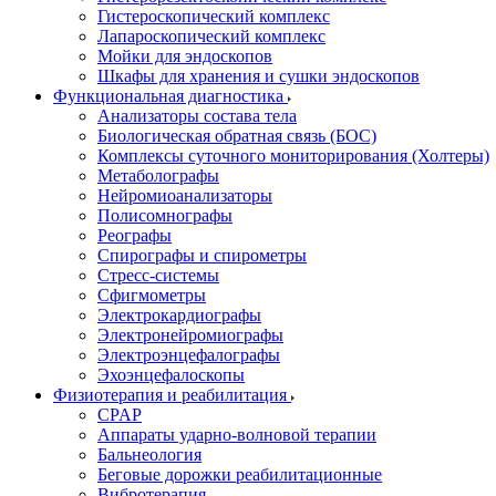
Гистероскопический комплекс
Лапароскопический комплекс
Мойки для эндоскопов
Шкафы для хранения и сушки эндоскопов
Функциональная диагностика
Анализаторы состава тела
Биологическая обратная связь (БОС)
Комплексы суточного мониторирования (Холтеры)
Метаболографы
Нейромиоанализаторы
Полисомнографы
Реографы
Спирографы и спирометры
Стресс-системы
Сфигмометры
Электрокардиографы
Электронейромиографы
Электроэнцефалографы
Эхоэнцефалоскопы
Физиотерапия и реабилитация
CPAP
Аппараты ударно-волновой терапии
Бальнеология
Беговые дорожки реабилитационные
Вибротерапия