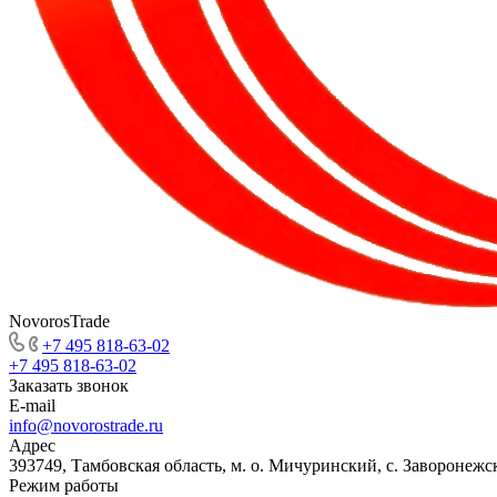
NovorosTrade
+7 495 818-63-02
+7 495 818-63-02
Заказать звонок
E-mail
info@novorostrade.ru
Адрес
393749, Тамбовская область, м. о. Мичуринский, с. Заворонежск
Режим работы