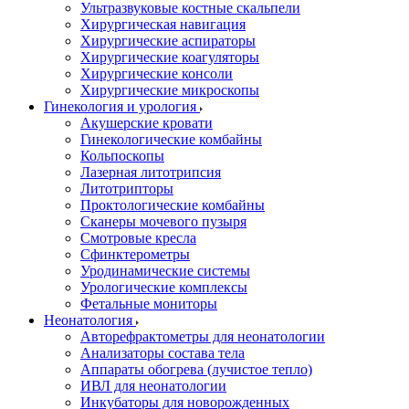
Ультразвуковые костные скальпели
Хирургическая навигация
Хирургические аспираторы
Хирургические коагуляторы
Хирургические консоли
Хирургические микроскопы
Гинекология и урология
Акушерские кровати
Гинекологические комбайны
Кольпоскопы
Лазерная литотрипсия
Литотрипторы
Проктологические комбайны
Сканеры мочевого пузыря
Смотровые кресла
Сфинктерометры
Уродинамические системы
Урологические комплексы
Фетальные мониторы
Неонатология
Авторефрактометры для неонатологии
Анализаторы состава тела
Аппараты обогрева (лучистое тепло)
ИВЛ для неонатологии
Инкубаторы для новорожденных