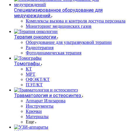
Специализированное оборудование для
медучреждений
Комплексы вызова и контроля доступа персонала
Мониторинг медицинских газов
Терапия онкологии
Оборудование для ультразвуковой терапии
Радиотерапия
Фотодинамическая терапия
Томографы
КТ
МРТ
ОФЭКТ/КТ
ПЭТ/КТ
Травматология и остеосинтез
Аппарат Илизарова
Инструменты
Крючки
Материалы
Еще