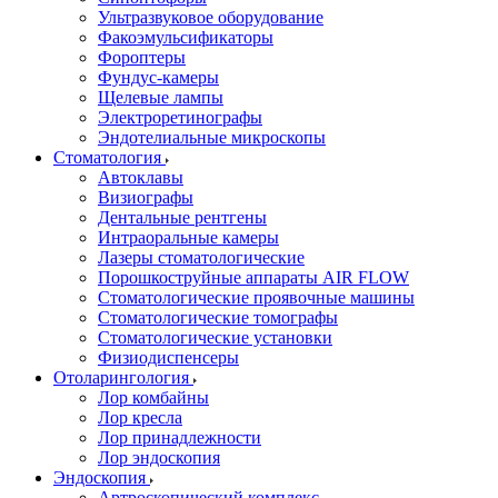
Ультразвуковое оборудование
Факоэмульсификаторы
Фороптеры
Фундус-камеры
Щелевые лампы
Электроретинографы
Эндотелиальные микроскопы
Стоматология
Автоклавы
Визиографы
Дентальные рентгены
Интраоральные камеры
Лазеры стоматологические
Порошкоструйные аппараты AIR FLOW
Стоматологические проявочные машины
Стоматологические томографы
Стоматологические установки
Физиодиспенсеры
Отоларингология
Лор комбайны
Лор кресла
Лор принадлежности
Лор эндоскопия
Эндоскопия
Артроскопический комплекс