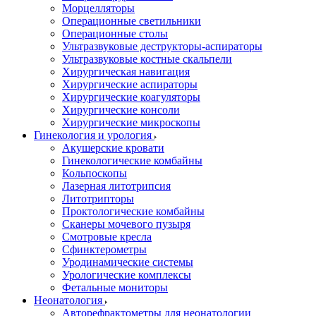
Морцелляторы
Операционные светильники
Операционные столы
Ультразвуковые деструкторы-аспираторы
Ультразвуковые костные скальпели
Хирургическая навигация
Хирургические аспираторы
Хирургические коагуляторы
Хирургические консоли
Хирургические микроскопы
Гинекология и урология
Акушерские кровати
Гинекологические комбайны
Кольпоскопы
Лазерная литотрипсия
Литотрипторы
Проктологические комбайны
Сканеры мочевого пузыря
Смотровые кресла
Сфинктерометры
Уродинамические системы
Урологические комплексы
Фетальные мониторы
Неонатология
Авторефрактометры для неонатологии