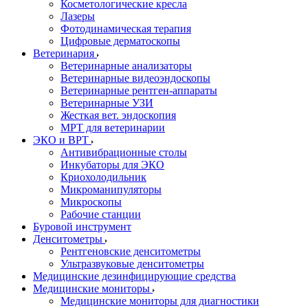
Косметологические кресла
Лазеры
Фотодинамическая терапия
Цифровые дерматоскопы
Ветеринария
Ветеринарные анализаторы
Ветеринарные видеоэндоскопы
Ветеринарные рентген-аппараты
Ветеринарные УЗИ
Жесткая вет. эндоскопия
МРТ для ветеринарии
ЭКО и ВРТ
Антивибрационные столы
Инкубаторы для ЭКО
Криохолодильник
Микроманипуляторы
Микроскопы
Рабочие станции
Буровой инструмент
Денситометры
Рентгеновские денситометры
Ультразвуковые денситометры
Медицинские дезинфицирующие средства
Медицинские мониторы
Медицинские мониторы для диагностики