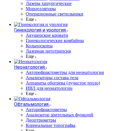
Лазеры хирургические
Морцелляторы
Операционные светильники
Еще
Гинекология и урология
Акушерские кровати
Гинекологические комбайны
Кольпоскопы
Лазерная литотрипсия
Еще
Неонатология
Авторефрактометры для неонатологии
Анализаторы состава тела
Аппараты обогрева (лучистое тепло)
ИВЛ для неонатологии
Еще
Офтальмология
Авторефрактометры
Анализатор зрительных функций
Диоптриметры
Корнеальные топографы
Еще