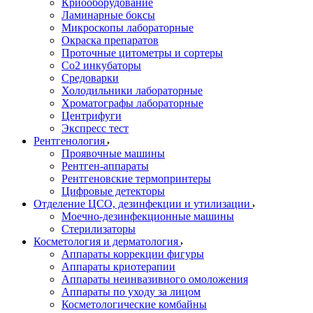
Криооборудование
Ламинарные боксы
Микроскопы лабораторные
Окраска препаратов
Проточные цитометры и сортеры
Со2 инкубаторы
Средоварки
Холодильники лабораторные
Хроматографы лабораторные
Центрифуги
Экспресс тест
Рентгенология
Проявочные машины
Рентген-аппараты
Рентгеновские термопринтеры
Цифровые детекторы
Отделение ЦСО, дезинфекции и утилизации
Моечно-дезинфекционные машины
Стерилизаторы
Косметология и дерматология
Аппараты коррекции фигуры
Аппараты криотерапии
Аппараты неинвазивного омоложения
Аппараты по уходу за лицом
Косметологические комбайны