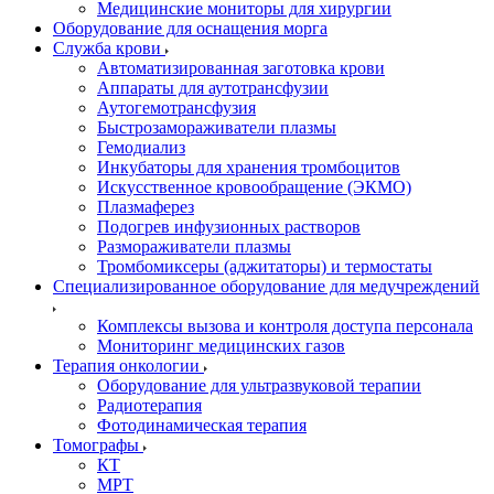
Медицинские мониторы для хирургии
Оборудование для оснащения морга
Служба крови
Автоматизированная заготовка крови
Аппараты для аутотрансфузии
Аутогемотрансфузия
Быстрозамораживатели плазмы
Гемодиализ
Инкубаторы для хранения тромбоцитов
Искусственное кровообращение (ЭКМО)
Плазмаферез
Подогрев инфузионных растворов
Размораживатели плазмы
Тромбомиксеры (аджитаторы) и термостаты
Специализированное оборудование для медучреждений
Комплексы вызова и контроля доступа персонала
Мониторинг медицинских газов
Терапия онкологии
Оборудование для ультразвуковой терапии
Радиотерапия
Фотодинамическая терапия
Томографы
КТ
МРТ