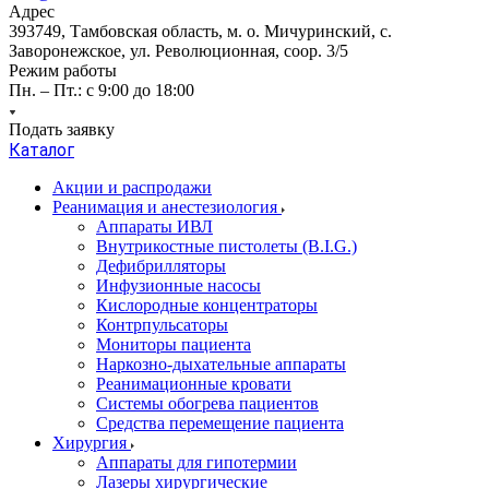
Адрес
393749, Тамбовская область, м. о. Мичуринский, с.
Заворонежское, ул. Революционная, соор. 3/5
Режим работы
Пн. – Пт.: с 9:00 до 18:00
Подать заявку
Каталог
Акции и распродажи
Реанимация и анестезиология
Аппараты ИВЛ
Внутрикостные пистолеты (B.I.G.)
Дефибрилляторы
Инфузионные насосы
Кислородные концентраторы
Контрпульсаторы
Мониторы пациента
Наркозно-дыхательные аппараты
Реанимационные кровати
Системы обогрева пациентов
Средства перемещение пациента
Хирургия
Аппараты для гипотермии
Лазеры хирургические