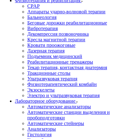
Физиотерапия и реабилитация
CPAP
Аппараты ударно-волновой терапии
Бальнеология
Беговые дорожки реабилитационные
Вибротерапия
Декомпрессия позвоночника
Кресла магнитной терапии
Кровати проожоговые
Лазерная терапия
Подъемник медицинский
Реабилитационные тренажеры
Текар терапия, контактная диатермия
Тракционные столы
Ультразвуковая терапия
Физиотерапевтический комбайн
Экзоскелеты
Электро и ультразвуковая терапия
Лабораторное оборудование
Автоматические анализаторы
Автоматические станции выделения и
пробоподготовки
Автоматические стейнеры
Анализаторы
Гистология