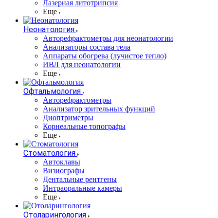
Лазерная литотрипсия
Еще
Неонатология
Авторефрактометры для неонатологии
Анализаторы состава тела
Аппараты обогрева (лучистое тепло)
ИВЛ для неонатологии
Еще
Офтальмология
Авторефрактометры
Анализатор зрительных функций
Диоптриметры
Корнеальные топографы
Еще
Стоматология
Автоклавы
Визиографы
Дентальные рентгены
Интраоральные камеры
Еще
Отоларингология