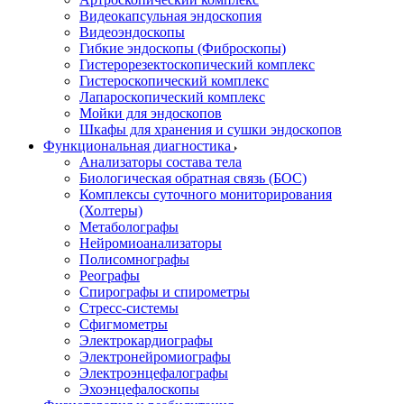
Видеокапсульная эндоскопия
Видеоэндоскопы
Гибкие эндоскопы (Фиброcкопы)
Гистерорезектоскопический комплекс
Гистероскопический комплекс
Лапароскопический комплекс
Мойки для эндоскопов
Шкафы для хранения и сушки эндоскопов
Функциональная диагностика
Анализаторы состава тела
Биологическая обратная связь (БОС)
Комплексы суточного мониторирования
(Холтеры)
Метаболографы
Нейромиоанализаторы
Полисомнографы
Реографы
Спирографы и спирометры
Стресс-системы
Сфигмометры
Электрокардиографы
Электронейромиографы
Электроэнцефалографы
Эхоэнцефалоскопы