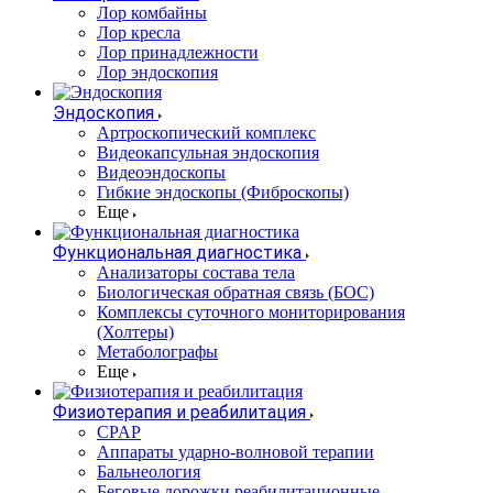
Лор комбайны
Лор кресла
Лор принадлежности
Лор эндоскопия
Эндоскопия
Артроскопический комплекс
Видеокапсульная эндоскопия
Видеоэндоскопы
Гибкие эндоскопы (Фиброcкопы)
Еще
Функциональная диагностика
Анализаторы состава тела
Биологическая обратная связь (БОС)
Комплексы суточного мониторирования
(Холтеры)
Метаболографы
Еще
Физиотерапия и реабилитация
CPAP
Аппараты ударно-волновой терапии
Бальнеология
Беговые дорожки реабилитационные