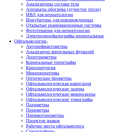
Анализаторы состава тела
Аппараты обогрева (лучистое тепло)
ИВЛ для неонатологии
Инкубаторы для новорожденных
Открытые реанимационные системы
Фототерапия для неонатологии
Электроэнцефалографы неонатальные
Офтальмология
Авторефрактометры
Анализатор зрительных функций
Диоптриметры
Корнеальные топографы
Криохирургия
Микрокератомы
Оптические биометры
Офтальмологическая навигация
Офтальмологические лазеры
Офтальмологические микроскопы
Офтальмологические томографы
Пахиметры
Периметры
Пневмотонометры
Проектор знаков
Рабочие места офтальмолога
Синоптофоры