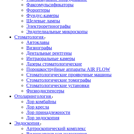
Факоэмульсификаторы
Фороптеры
Фундус-камеры
Щелевые лампы
Электроретинографы
Эндотелиальные микроскопы
Стоматология
Автоклавы
Визиографы
Дентальные рентгены
Интраоральные камеры
Лазеры стоматологические
Порошкоструйные аппараты AIR FLOW
Стоматологические проявочные машины
Стоматологические томографы
Стоматологические установки
Физиодиспенсеры
Отоларингология
Лор комбайны
Лор кресла
Лор принадлежности
Лор эндоскопия
Эндоскопия
Артроскопический комплекс
Видеокапсульная эндоскопия