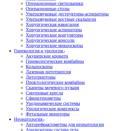
Операционные светильники
Операционные столы
Ультразвуковые деструкторы-аспираторы
Ультразвуковые костные скальпели
Хирургическая навигация
Хирургические аспираторы
Хирургические коагуляторы
Хирургические консоли
Хирургические микроскопы
Гинекология и урология
Акушерские кровати
Гинекологические комбайны
Кольпоскопы
Лазерная литотрипсия
Литотрипторы
Проктологические комбайны
Сканеры мочевого пузыря
Смотровые кресла
Сфинктерометры
Уродинамические системы
Урологические комплексы
Фетальные мониторы
Неонатология
Авторефрактометры для неонатологии
Анализаторы состава тела