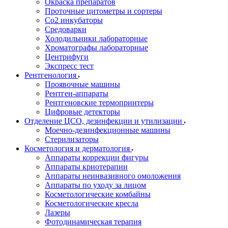
Окраска препаратов
Проточные цитометры и сортеры
Со2 инкубаторы
Средоварки
Холодильники лабораторные
Хроматографы лабораторные
Центрифуги
Экспресс тест
Рентгенология
Проявочные машины
Рентген-аппараты
Рентгеновские термопринтеры
Цифровые детекторы
Отделение ЦСО, дезинфекции и утилизации
Моечно-дезинфекционные машины
Стерилизаторы
Косметология и дерматология
Аппараты коррекции фигуры
Аппараты криотерапии
Аппараты неинвазивного омоложения
Аппараты по уходу за лицом
Косметологические комбайны
Косметологические кресла
Лазеры
Фотодинамическая терапия