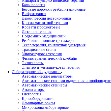
Аппараты ударно-волновой терапии
Бальнеология
Беговые дорожки реабилитационные
Вибротерапия
Декомпрессия позвоночника
Кресла магнитной терапии
Кровати проожоговые
Лазерная терапия
Подъемник медицинский
Реабилитационные тренажеры
Текар терапия, контактная диатермия
Тракционные столы
Ультразвуковая терапия
Физиотерапевтический комбайн
Экзоскелеты
Электро и ультразвуковая терапия
Лабораторное оборудование
Автоматические анализаторы
Автоматические станции выделения и пробоподгот
Автоматические стейнеры
Анализаторы
Гистология
Криооборудование
Ламинарные боксы
Микроскопы лабораторные