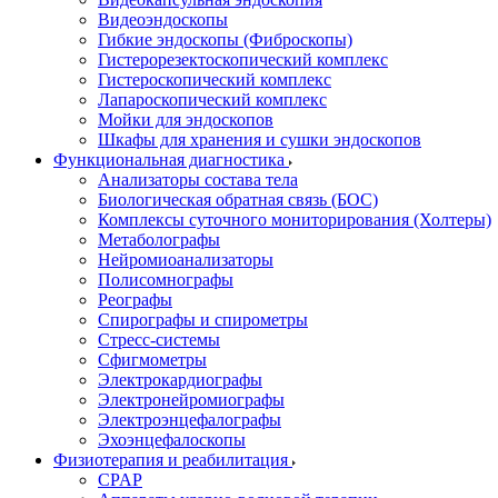
Видеоэндоскопы
Гибкие эндоскопы (Фиброcкопы)
Гистерорезектоскопический комплекс
Гистероскопический комплекс
Лапароскопический комплекс
Мойки для эндоскопов
Шкафы для хранения и сушки эндоскопов
Функциональная диагностика
Анализаторы состава тела
Биологическая обратная связь (БОС)
Комплексы суточного мониторирования (Холтеры)
Метаболографы
Нейромиоанализаторы
Полисомнографы
Реографы
Спирографы и спирометры
Стресс-системы
Сфигмометры
Электрокардиографы
Электронейромиографы
Электроэнцефалографы
Эхоэнцефалоскопы
Физиотерапия и реабилитация
CPAP