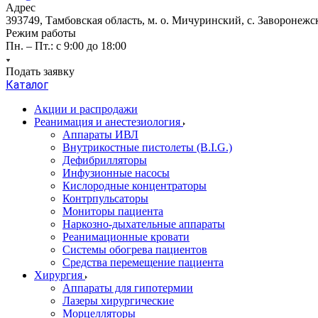
Адрес
393749, Тамбовская область, м. о. Мичуринский, с. Заворонежск
Режим работы
Пн. – Пт.: с 9:00 до 18:00
Подать заявку
Каталог
Акции и распродажи
Реанимация и анестезиология
Аппараты ИВЛ
Внутрикостные пистолеты (B.I.G.)
Дефибрилляторы
Инфузионные насосы
Кислородные концентраторы
Контрпульсаторы
Мониторы пациента
Наркозно-дыхательные аппараты
Реанимационные кровати
Системы обогрева пациентов
Средства перемещение пациента
Хирургия
Аппараты для гипотермии
Лазеры хирургические
Морцелляторы