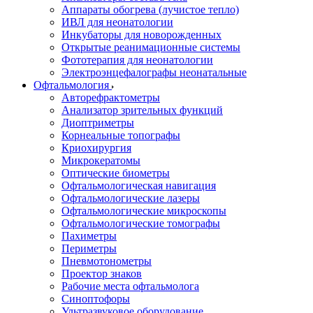
Аппараты обогрева (лучистое тепло)
ИВЛ для неонатологии
Инкубаторы для новорожденных
Открытые реанимационные системы
Фототерапия для неонатологии
Электроэнцефалографы неонатальные
Офтальмология
Авторефрактометры
Анализатор зрительных функций
Диоптриметры
Корнеальные топографы
Криохирургия
Микрокератомы
Оптические биометры
Офтальмологическая навигация
Офтальмологические лазеры
Офтальмологические микроскопы
Офтальмологические томографы
Пахиметры
Периметры
Пневмотонометры
Проектор знаков
Рабочие места офтальмолога
Синоптофоры
Ультразвуковое оборудование