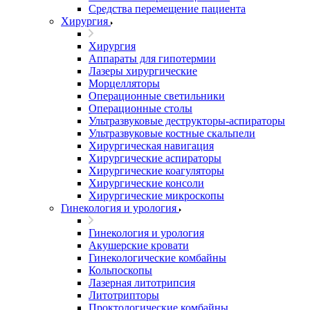
Средства перемещение пациента
Хирургия
Хирургия
Аппараты для гипотермии
Лазеры хирургические
Морцелляторы
Операционные светильники
Операционные столы
Ультразвуковые деструкторы-аспираторы
Ультразвуковые костные скальпели
Хирургическая навигация
Хирургические аспираторы
Хирургические коагуляторы
Хирургические консоли
Хирургические микроскопы
Гинекология и урология
Гинекология и урология
Акушерские кровати
Гинекологические комбайны
Кольпоскопы
Лазерная литотрипсия
Литотрипторы
Проктологические комбайны