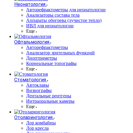
Неонатология
Авторефрактометры для неонатологии
Анализаторы состава тела
Аппараты обогрева (лучистое тепло)
ИВЛ для неонатологии
Еще
Офтальмология
Авторефрактометры
Анализатор зрительных функций
Диоптриметры
Корнеальные топографы
Еще
Стоматология
Автоклавы
Визиографы
Дентальные рентгены
Интраоральные камеры
Еще
Отоларингология
Лор комбайны
Лор кресла