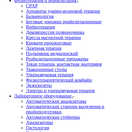
Физиотерапия и реабилитация
CPAP
Аппараты ударно-волновой терапии
Бальнеология
Беговые дорожки реабилитационные
Вибротерапия
Декомпрессия позвоночника
Кресла магнитной терапии
Кровати проожоговые
Лазерная терапия
Подъемник медицинский
Реабилитационные тренажеры
Текар терапия, контактная диатермия
Тракционные столы
Ультразвуковая терапия
Физиотерапевтический комбайн
Экзоскелеты
Электро и ультразвуковая терапия
Лабораторное оборудование
Автоматические анализаторы
Автоматические станции выделения и
пробоподготовки
Автоматические стейнеры
Анализаторы
Гистология