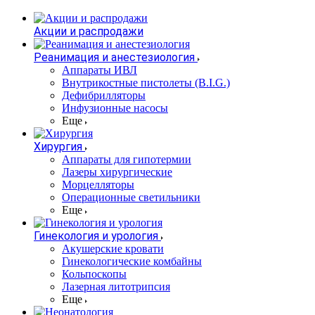
Акции и распродажи
Реанимация и анестезиология
Аппараты ИВЛ
Внутрикостные пистолеты (B.I.G.)
Дефибрилляторы
Инфузионные насосы
Еще
Хирургия
Аппараты для гипотермии
Лазеры хирургические
Морцелляторы
Операционные светильники
Еще
Гинекология и урология
Акушерские кровати
Гинекологические комбайны
Кольпоскопы
Лазерная литотрипсия
Еще