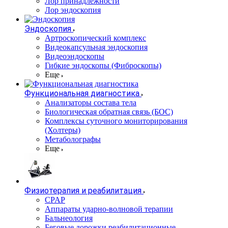
Лор принадлежности
Лор эндоскопия
Эндоскопия
Артроскопический комплекс
Видеокапсульная эндоскопия
Видеоэндоскопы
Гибкие эндоскопы (Фиброcкопы)
Еще
Функциональная диагностика
Анализаторы состава тела
Биологическая обратная связь (БОС)
Комплексы суточного мониторирования
(Холтеры)
Метаболографы
Еще
Физиотерапия и реабилитация
CPAP
Аппараты ударно-волновой терапии
Бальнеология
Беговые дорожки реабилитационные