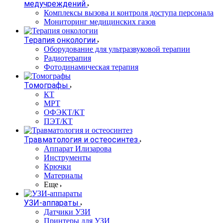
медучреждений
Комплексы вызова и контроля доступа персонала
Мониторинг медицинских газов
Терапия онкологии
Оборудование для ультразвуковой терапии
Радиотерапия
Фотодинамическая терапия
Томографы
КТ
МРТ
ОФЭКТ/КТ
ПЭТ/КТ
Травматология и остеосинтез
Аппарат Илизарова
Инструменты
Крючки
Материалы
Еще
УЗИ-аппараты
Датчики УЗИ
Принтеры для УЗИ