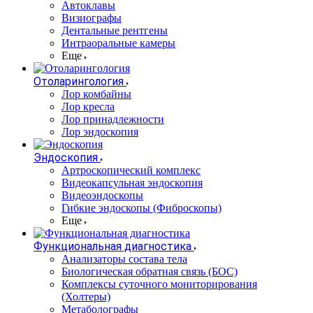
Автоклавы
Визиографы
Дентальные рентгены
Интраоральные камеры
Еще
Отоларингология
Лор комбайны
Лор кресла
Лор принадлежности
Лор эндоскопия
Эндоскопия
Артроскопический комплекс
Видеокапсульная эндоскопия
Видеоэндоскопы
Гибкие эндоскопы (Фиброcкопы)
Еще
Функциональная диагностика
Анализаторы состава тела
Биологическая обратная связь (БОС)
Комплексы суточного мониторирования
(Холтеры)
Метаболографы