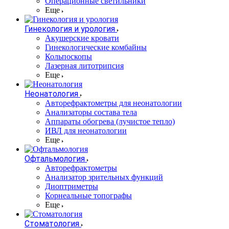
Операционные светильники
Еще
Гинекология и урология
Акушерские кровати
Гинекологические комбайны
Кольпоскопы
Лазерная литотрипсия
Еще
Неонатология
Авторефрактометры для неонатологии
Анализаторы состава тела
Аппараты обогрева (лучистое тепло)
ИВЛ для неонатологии
Еще
Офтальмология
Авторефрактометры
Анализатор зрительных функций
Диоптриметры
Корнеальные топографы
Еще
Стоматология