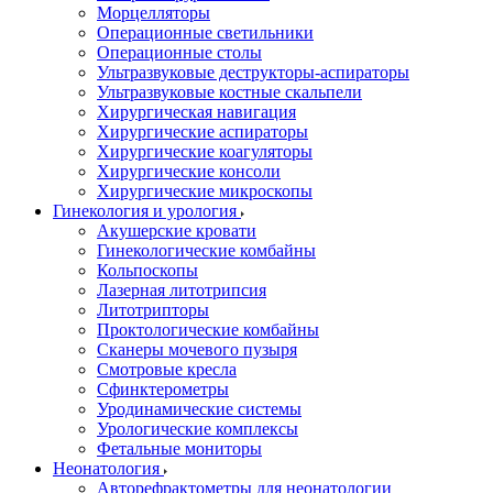
Морцелляторы
Операционные светильники
Операционные столы
Ультразвуковые деструкторы-аспираторы
Ультразвуковые костные скальпели
Хирургическая навигация
Хирургические аспираторы
Хирургические коагуляторы
Хирургические консоли
Хирургические микроскопы
Гинекология и урология
Акушерские кровати
Гинекологические комбайны
Кольпоскопы
Лазерная литотрипсия
Литотрипторы
Проктологические комбайны
Сканеры мочевого пузыря
Смотровые кресла
Сфинктерометры
Уродинамические системы
Урологические комплексы
Фетальные мониторы
Неонатология
Авторефрактометры для неонатологии