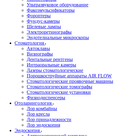
Ультразвуковое оборудование
Факоэмульсификаторы
Фороптеры
Фундус-камеры
Щелевые лампы
Электроретинографы
Эндотелиальные микроскопы
Стоматология
Автоклавы
Визиографы
Дентальные рентгены
Интраоральные камеры
Лазеры стоматологические
Порошкоструйные аппараты AIR FLOW
Стоматологические проявочные машины
Стоматологические томографы
Стоматологические установки
Физиодиспенсеры
Отоларингология
Лор комбайны
Лор кресла
Лор принадлежности
Лор эндоскопия
Эндоскопия
Артроскопический комплекс