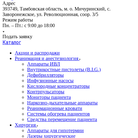
Адрес
393749, Тамбовская область, м. о. Мичуринский, с.
Заворонежское, ул. Революционная, соор. 3/5
Режим работы
Пн. – Пт.: с 9:00 до 18:00
Подать заявку
Каталог
Акции и распродажи
Реанимация и анестезиология
Аппараты ИВЛ
Внутрикостные пистолеты (B.I.G.)
Дефибрилляторы
Инфузионные насосы
Кислородные концентраторы
Контрпульсаторы
Мониторы пациента
Наркозно-дыхательные аппараты
Реанимационные кровати
Системы обогрева пациентов
Средства перемещение пациента
Хирургия
Аппараты для гипотермии
Лазеры хирургические