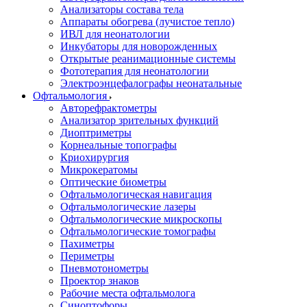
Анализаторы состава тела
Аппараты обогрева (лучистое тепло)
ИВЛ для неонатологии
Инкубаторы для новорожденных
Открытые реанимационные системы
Фототерапия для неонатологии
Электроэнцефалографы неонатальные
Офтальмология
Авторефрактометры
Анализатор зрительных функций
Диоптриметры
Корнеальные топографы
Криохирургия
Микрокератомы
Оптические биометры
Офтальмологическая навигация
Офтальмологические лазеры
Офтальмологические микроскопы
Офтальмологические томографы
Пахиметры
Периметры
Пневмотонометры
Проектор знаков
Рабочие места офтальмолога
Синоптофоры