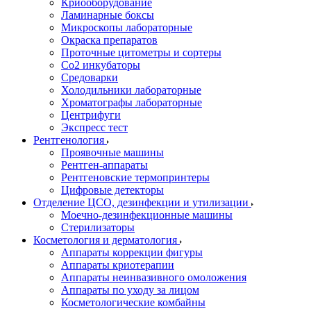
Криооборудование
Ламинарные боксы
Микроскопы лабораторные
Окраска препаратов
Проточные цитометры и сортеры
Со2 инкубаторы
Средоварки
Холодильники лабораторные
Хроматографы лабораторные
Центрифуги
Экспресс тест
Рентгенология
Проявочные машины
Рентген-аппараты
Рентгеновские термопринтеры
Цифровые детекторы
Отделение ЦСО, дезинфекции и утилизации
Моечно-дезинфекционные машины
Стерилизаторы
Косметология и дерматология
Аппараты коррекции фигуры
Аппараты криотерапии
Аппараты неинвазивного омоложения
Аппараты по уходу за лицом
Косметологические комбайны