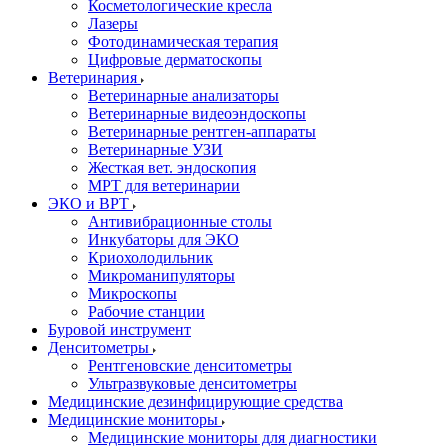
Косметологические кресла
Лазеры
Фотодинамическая терапия
Цифровые дерматоскопы
Ветеринария
Ветеринарные анализаторы
Ветеринарные видеоэндоскопы
Ветеринарные рентген-аппараты
Ветеринарные УЗИ
Жесткая вет. эндоскопия
МРТ для ветеринарии
ЭКО и ВРТ
Антивибрационные столы
Инкубаторы для ЭКО
Криохолодильник
Микроманипуляторы
Микроскопы
Рабочие станции
Буровой инструмент
Денситометры
Рентгеновские денситометры
Ультразвуковые денситометры
Медицинские дезинфицирующие средства
Медицинские мониторы
Медицинские мониторы для диагностики