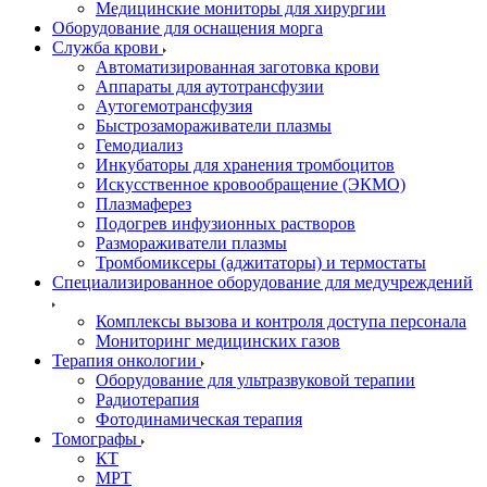
Медицинские мониторы для хирургии
Оборудование для оснащения морга
Служба крови
Автоматизированная заготовка крови
Аппараты для аутотрансфузии
Аутогемотрансфузия
Быстрозамораживатели плазмы
Гемодиализ
Инкубаторы для хранения тромбоцитов
Искусственное кровообращение (ЭКМО)
Плазмаферез
Подогрев инфузионных растворов
Размораживатели плазмы
Тромбомиксеры (аджитаторы) и термостаты
Специализированное оборудование для медучреждений
Комплексы вызова и контроля доступа персонала
Мониторинг медицинских газов
Терапия онкологии
Оборудование для ультразвуковой терапии
Радиотерапия
Фотодинамическая терапия
Томографы
КТ
МРТ