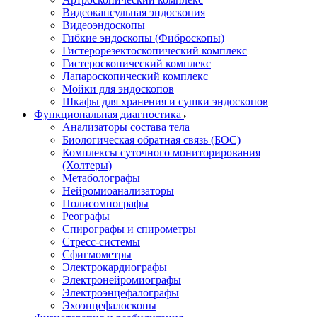
Видеокапсульная эндоскопия
Видеоэндоскопы
Гибкие эндоскопы (Фиброcкопы)
Гистерорезектоскопический комплекс
Гистероскопический комплекс
Лапароскопический комплекс
Мойки для эндоскопов
Шкафы для хранения и сушки эндоскопов
Функциональная диагностика
Анализаторы состава тела
Биологическая обратная связь (БОС)
Комплексы суточного мониторирования
(Холтеры)
Метаболографы
Нейромиоанализаторы
Полисомнографы
Реографы
Спирографы и спирометры
Стресс-системы
Сфигмометры
Электрокардиографы
Электронейромиографы
Электроэнцефалографы
Эхоэнцефалоскопы