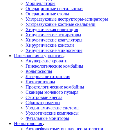
Морцелляторы
Операционные светильники
Операционные столы
Ультразвуковые деструкторы-аспираторы
Ультразвуковые костные скальпели
Хирургическая навигация
Хирургические аспираторы
Хирургические коагуляторы
Хирургические консоли
Хирургические микроскопы
Гинекология и урология
Акушерские кровати
Гинекологические комбайны
Кольпоскопы
Лазерная литотрипсия
Литотрипторы
Проктологические комбайны
Сканеры мочевого пузыря
Смотровые кресла
Сфинктерометры
Уродинамические системы
Урологические комплексы
Фетальные мониторы
Неонатология
Авторефрактометры для неонатологии