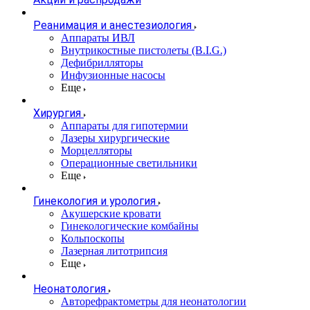
Реанимация и анестезиология
Аппараты ИВЛ
Внутрикостные пистолеты (B.I.G.)
Дефибрилляторы
Инфузионные насосы
Еще
Хирургия
Аппараты для гипотермии
Лазеры хирургические
Морцелляторы
Операционные светильники
Еще
Гинекология и урология
Акушерские кровати
Гинекологические комбайны
Кольпоскопы
Лазерная литотрипсия
Еще
Неонатология
Авторефрактометры для неонатологии