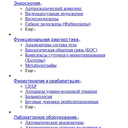
Эндоскопия
Артроскопический комплекс
Видеокапсульная эндоскопия
Видеоэндоскопы
Гибкие эндоскопы (Фиброcкопы)
Еще
Функциональная диагностика
Анализаторы состава тела
Биологическая обратная связь (БОС)
Комплексы суточного мониторирования
(Холтеры)
Метаболографы
Еще
Физиотерапия и реабилитация
CPAP
Аппараты ударно-волновой терапии
Бальнеология
Беговые дорожки реабилитационные
Еще
Лабораторное оборудование
Автоматические анализаторы
Автоматические станции выделения и