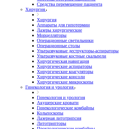
Средства перемещение пациента
Хирургия
Хирургия
Аппараты для гипотермии
Лазеры хирургические
Морцелляторы
Операционные светильники
Операционные столы
Ультразвуковые деструкторы-аспираторы
Ультразвуковые костные скальпели
Хирургическая навигация
Хирургические аспираторы
Хирургические коагуляторы
Хирургические консоли
Хирургические микроскопы
Гинекология и урология
Гинекология и урология
Акушерские кровати
Гинекологические комбайны
Кольпоскопы
Лазерная литотрипсия
Литотрипторы
Проктологические комбайны