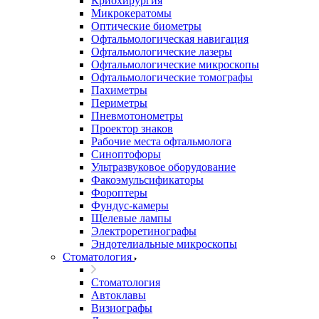
Криохирургия
Микрокератомы
Оптические биометры
Офтальмологическая навигация
Офтальмологические лазеры
Офтальмологические микроскопы
Офтальмологические томографы
Пахиметры
Периметры
Пневмотонометры
Проектор знаков
Рабочие места офтальмолога
Синоптофоры
Ультразвуковое оборудование
Факоэмульсификаторы
Фороптеры
Фундус-камеры
Щелевые лампы
Электроретинографы
Эндотелиальные микроскопы
Стоматология
Стоматология
Автоклавы
Визиографы