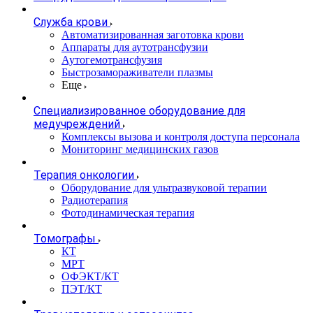
Служба крови
Автоматизированная заготовка крови
Аппараты для аутотрансфузии
Аутогемотрансфузия
Быстрозамораживатели плазмы
Еще
Специализированное оборудование для
медучреждений
Комплексы вызова и контроля доступа персонала
Мониторинг медицинских газов
Терапия онкологии
Оборудование для ультразвуковой терапии
Радиотерапия
Фотодинамическая терапия
Томографы
КТ
МРТ
ОФЭКТ/КТ
ПЭТ/КТ