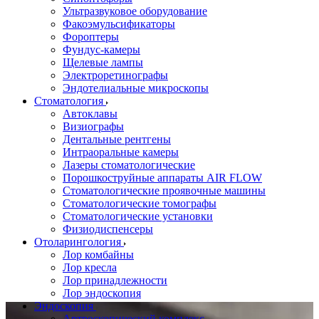
Ультразвуковое оборудование
Факоэмульсификаторы
Фороптеры
Фундус-камеры
Щелевые лампы
Электроретинографы
Эндотелиальные микроскопы
Стоматология
Автоклавы
Визиографы
Дентальные рентгены
Интраоральные камеры
Лазеры стоматологические
Порошкоструйные аппараты AIR FLOW
Стоматологические проявочные машины
Стоматологические томографы
Стоматологические установки
Физиодиспенсеры
Отоларингология
Лор комбайны
Лор кресла
Лор принадлежности
Лор эндоскопия
Эндоскопия
Артроскопический комплекс