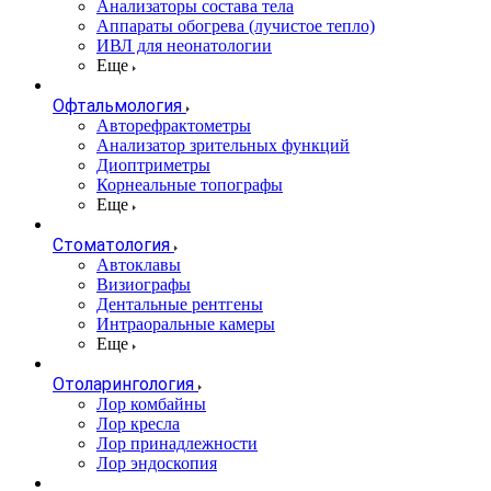
Анализаторы состава тела
Аппараты обогрева (лучистое тепло)
ИВЛ для неонатологии
Еще
Офтальмология
Авторефрактометры
Анализатор зрительных функций
Диоптриметры
Корнеальные топографы
Еще
Стоматология
Автоклавы
Визиографы
Дентальные рентгены
Интраоральные камеры
Еще
Отоларингология
Лор комбайны
Лор кресла
Лор принадлежности
Лор эндоскопия