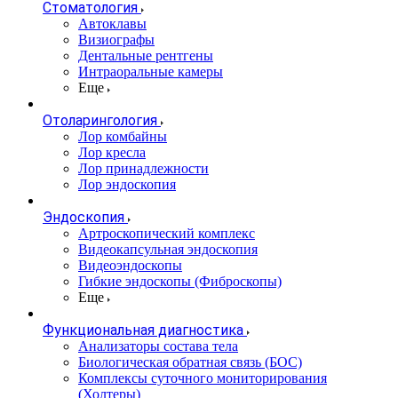
Стоматология
Автоклавы
Визиографы
Дентальные рентгены
Интраоральные камеры
Еще
Отоларингология
Лор комбайны
Лор кресла
Лор принадлежности
Лор эндоскопия
Эндоскопия
Артроскопический комплекс
Видеокапсульная эндоскопия
Видеоэндоскопы
Гибкие эндоскопы (Фиброcкопы)
Еще
Функциональная диагностика
Анализаторы состава тела
Биологическая обратная связь (БОС)
Комплексы суточного мониторирования
(Холтеры)