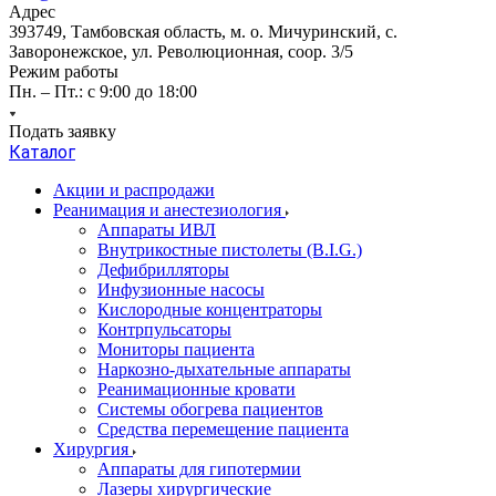
Адрес
393749, Тамбовская область, м. о. Мичуринский, с.
Заворонежское, ул. Революционная, соор. 3/5
Режим работы
Пн. – Пт.: с 9:00 до 18:00
Подать заявку
Каталог
Акции и распродажи
Реанимация и анестезиология
Аппараты ИВЛ
Внутрикостные пистолеты (B.I.G.)
Дефибрилляторы
Инфузионные насосы
Кислородные концентраторы
Контрпульсаторы
Мониторы пациента
Наркозно-дыхательные аппараты
Реанимационные кровати
Системы обогрева пациентов
Средства перемещение пациента
Хирургия
Аппараты для гипотермии
Лазеры хирургические