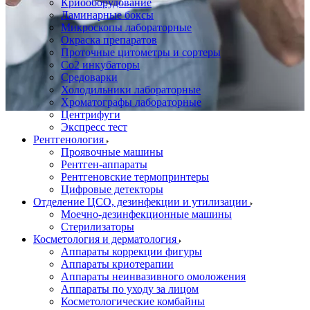
Криооборудование
Ламинарные боксы
Микроскопы лабораторные
Окраска препаратов
Проточные цитометры и сортеры
Со2 инкубаторы
Средоварки
Холодильники лабораторные
Хроматографы лабораторные
Центрифуги
Экспресс тест
Рентгенология
Проявочные машины
Рентген-аппараты
Рентгеновские термопринтеры
Цифровые детекторы
Отделение ЦСО, дезинфекции и утилизации
Моечно-дезинфекционные машины
Стерилизаторы
Косметология и дерматология
Аппараты коррекции фигуры
Аппараты криотерапии
Аппараты неинвазивного омоложения
Аппараты по уходу за лицом
Косметологические комбайны