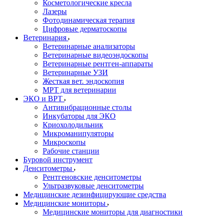
Косметологические кресла
Лазеры
Фотодинамическая терапия
Цифровые дерматоскопы
Ветеринария
Ветеринарные анализаторы
Ветеринарные видеоэндоскопы
Ветеринарные рентген-аппараты
Ветеринарные УЗИ
Жесткая вет. эндоскопия
МРТ для ветеринарии
ЭКО и ВРТ
Антивибрационные столы
Инкубаторы для ЭКО
Криохолодильник
Микроманипуляторы
Микроскопы
Рабочие станции
Буровой инструмент
Денситометры
Рентгеновские денситометры
Ультразвуковые денситометры
Медицинские дезинфицирующие средства
Медицинские мониторы
Медицинские мониторы для диагностики