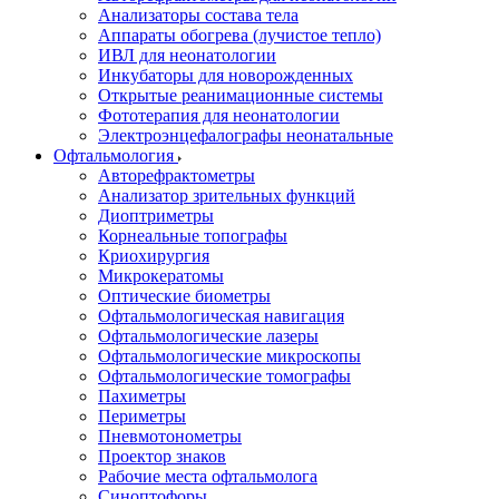
Анализаторы состава тела
Аппараты обогрева (лучистое тепло)
ИВЛ для неонатологии
Инкубаторы для новорожденных
Открытые реанимационные системы
Фототерапия для неонатологии
Электроэнцефалографы неонатальные
Офтальмология
Авторефрактометры
Анализатор зрительных функций
Диоптриметры
Корнеальные топографы
Криохирургия
Микрокератомы
Оптические биометры
Офтальмологическая навигация
Офтальмологические лазеры
Офтальмологические микроскопы
Офтальмологические томографы
Пахиметры
Периметры
Пневмотонометры
Проектор знаков
Рабочие места офтальмолога
Синоптофоры