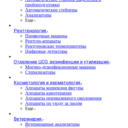
пробоподготовки
Автоматические стейнеры
Анализаторы
Еще
Рентгенология
Проявочные машины
Рентген-аппараты
Рентгеновские термопринтеры
Цифровые детекторы
Отделение ЦСО, дезинфекции и утилизации
Моечно-дезинфекционные машины
Стерилизаторы
Косметология и дерматология
Аппараты коррекции фигуры
Аппараты криотерапии
Аппараты неинвазивного омоложения
Аппараты по уходу за лицом
Еще
Ветеринария
Ветеринарные анализаторы