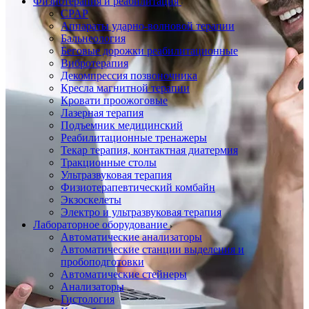
Физиотерапия и реабилитация
CPAP
Аппараты ударно-волновой терапии
Бальнеология
Беговые дорожки реабилитационные
Вибротерапия
Декомпрессия позвоночника
Кресла магнитной терапии
Кровати проожоговые
Лазерная терапия
Подъемник медицинский
Реабилитационные тренажеры
Текар терапия, контактная диатермия
Тракционные столы
Ультразвуковая терапия
Физиотерапевтический комбайн
Экзоскелеты
Электро и ультразвуковая терапия
Лабораторное оборудование
Автоматические анализаторы
Автоматические станции выделения и
пробоподготовки
Автоматические стейнеры
Анализаторы
Гистология