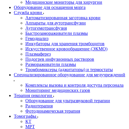
Медицинские мониторы для хирургии
Оборудование для оснащения морга
Служба крови
Автоматизированная заготовка крови
Аппараты для аутотрансфузии
Аутогемотрансфузия
Быстрозамораживатели плазмы
Гемодиализ
Инкубаторы для хранения тромбоцитов
Искусственное кровообращение (ЭКМО)
Плазмаферез
Подогрев инфузионных растворов
Размораживатели плазмы
Тромбомиксеры (аджитаторы) и термостаты
Специализированное оборудование для медучреждений
Комплексы вызова и контроля доступа персонала
Мониторинг медицинских газов
Терапия онкологии
Оборудование для ультразвуковой терапии
Радиотерапия
Фотодинамическая терапия
Томографы
КТ
МРТ