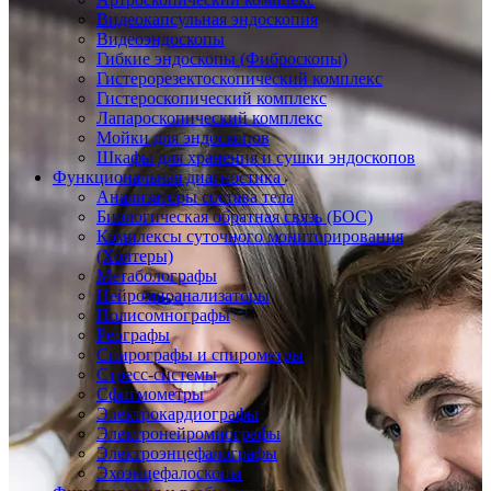
Видеокапсульная эндоскопия
Видеоэндоскопы
Гибкие эндоскопы (Фиброcкопы)
Гистерорезектоскопический комплекс
Гистероскопический комплекс
Лапароскопический комплекс
Мойки для эндоскопов
Шкафы для хранения и сушки эндоскопов
Функциональная диагностика
Анализаторы состава тела
Биологическая обратная связь (БОС)
Комплексы суточного мониторирования
(Холтеры)
Метаболографы
Нейромиоанализаторы
Полисомнографы
Реографы
Спирографы и спирометры
Стресс-системы
Сфигмометры
Электрокардиографы
Электронейромиографы
Электроэнцефалографы
Эхоэнцефалоскопы