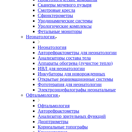
Сканеры мочевого пузыря
Смотровые кресла
Сфинктерометры
Уродинамические системы
Урологические комплексы
Фетальные мониторы
Неонатология
Неонатология
Авторефрактометры для неонатологии
Анализаторы состава тела
Аппараты обогрева (лучистое тепло)
ИВЛ для неонатологии
Инкубаторы для новорожденных
Открытые реанимационные системы
Фототерапия для неонатологии
Электроэнцефалографы неонатальные
Офтальмология
Офтальмология
Авторефрактометры
Анализатор зрительных функций
Диоптриметры
Корнеальные топографы