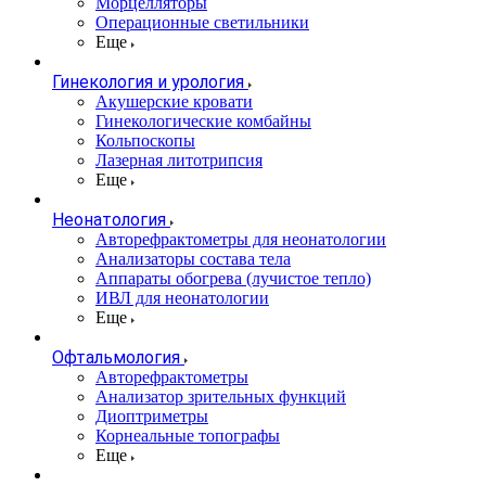
Морцелляторы
Операционные светильники
Еще
Гинекология и урология
Акушерские кровати
Гинекологические комбайны
Кольпоскопы
Лазерная литотрипсия
Еще
Неонатология
Авторефрактометры для неонатологии
Анализаторы состава тела
Аппараты обогрева (лучистое тепло)
ИВЛ для неонатологии
Еще
Офтальмология
Авторефрактометры
Анализатор зрительных функций
Диоптриметры
Корнеальные топографы
Еще