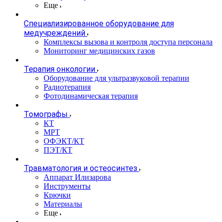
Еще
Специализированное оборудование для
медучреждений
Комплексы вызова и контроля доступа персонала
Мониторинг медицинских газов
Терапия онкологии
Оборудование для ультразвуковой терапии
Радиотерапия
Фотодинамическая терапия
Томографы
КТ
МРТ
ОФЭКТ/КТ
ПЭТ/КТ
Травматология и остеосинтез
Аппарат Илизарова
Инструменты
Крючки
Материалы
Еще