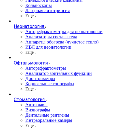
Гинекологические комбайны
Кольпоскопы
Лазерная литотрипсия
Еще
Неонатология
Авторефрактометры для неонатологии
Анализаторы состава тела
Аппараты обогрева (лучистое тепло)
ИВЛ для неонатологии
Еще
Офтальмология
Авторефрактометры
Анализатор зрительных функций
Диоптриметры
Корнеальные топографы
Еще
Стоматология
Автоклавы
Визиографы
Дентальные рентгены
Интраоральные камеры
Еще