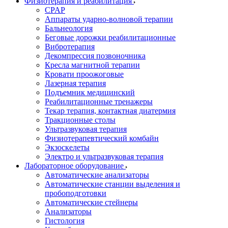
Физиотерапия и реабилитация
CPAP
Аппараты ударно-волновой терапии
Бальнеология
Беговые дорожки реабилитационные
Вибротерапия
Декомпрессия позвоночника
Кресла магнитной терапии
Кровати проожоговые
Лазерная терапия
Подъемник медицинский
Реабилитационные тренажеры
Текар терапия, контактная диатермия
Тракционные столы
Ультразвуковая терапия
Физиотерапевтический комбайн
Экзоскелеты
Электро и ультразвуковая терапия
Лабораторное оборудование
Автоматические анализаторы
Автоматические станции выделения и
пробоподготовки
Автоматические стейнеры
Анализаторы
Гистология