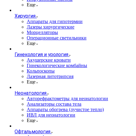
Еще
Хирургия
Аппараты для гипотермии
Лазеры хирургические
Морцелляторы
Операционные светильники
Еще
Гинекология и урология
Акушерские кровати
Гинекологические комбайны
Кольпоскопы
Лазерная литотрипсия
Еще
Неонатология
Авторефрактометры для неонатологии
Анализаторы состава тела
Аппараты обогрева (лучистое тепло)
ИВЛ для неонатологии
Еще
Офтальмология