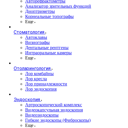
Авторефрактометры
Анализатор зрительных функций
Диоптриметры
Корнеальные топографы
Еще
Стоматология
Автоклавы
Визиографы
Дентальные рентгены
Интраоральные камеры
Еще
Отоларингология
Лор комбайны
Лор кресла
Лор принадлежности
Лор эндоскопия
Эндоскопия
Артроскопический комплекс
Видеокапсульная эндоскопия
Видеоэндоскопы
Гибкие эндоскопы (Фиброcкопы)
Еще