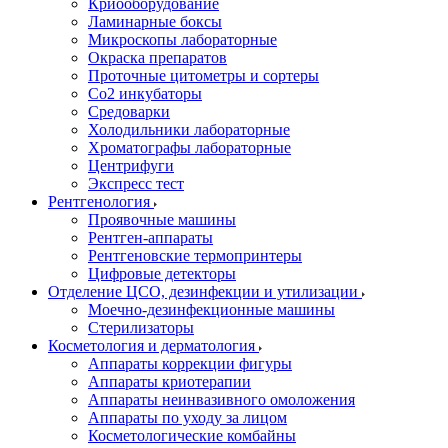
Криооборудование
Ламинарные боксы
Микроскопы лабораторные
Окраска препаратов
Проточные цитометры и сортеры
Со2 инкубаторы
Средоварки
Холодильники лабораторные
Хроматографы лабораторные
Центрифуги
Экспресс тест
Рентгенология
Проявочные машины
Рентген-аппараты
Рентгеновские термопринтеры
Цифровые детекторы
Отделение ЦСО, дезинфекции и утилизации
Моечно-дезинфекционные машины
Стерилизаторы
Косметология и дерматология
Аппараты коррекции фигуры
Аппараты криотерапии
Аппараты неинвазивного омоложения
Аппараты по уходу за лицом
Косметологические комбайны