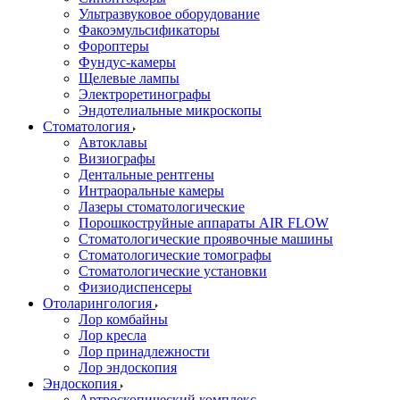
Ультразвуковое оборудование
Факоэмульсификаторы
Фороптеры
Фундус-камеры
Щелевые лампы
Электроретинографы
Эндотелиальные микроскопы
Стоматология
Автоклавы
Визиографы
Дентальные рентгены
Интраоральные камеры
Лазеры стоматологические
Порошкоструйные аппараты AIR FLOW
Стоматологические проявочные машины
Стоматологические томографы
Стоматологические установки
Физиодиспенсеры
Отоларингология
Лор комбайны
Лор кресла
Лор принадлежности
Лор эндоскопия
Эндоскопия
Артроскопический комплекс