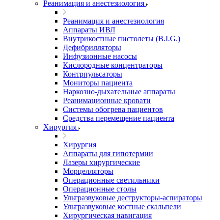
Реанимация и анестезиология
Реанимация и анестезиология
Аппараты ИВЛ
Внутрикостные пистолеты (B.I.G.)
Дефибрилляторы
Инфузионные насосы
Кислородные концентраторы
Контрпульсаторы
Мониторы пациента
Наркозно-дыхательные аппараты
Реанимационные кровати
Системы обогрева пациентов
Средства перемещение пациента
Хирургия
Хирургия
Аппараты для гипотермии
Лазеры хирургические
Морцелляторы
Операционные светильники
Операционные столы
Ультразвуковые деструкторы-аспираторы
Ультразвуковые костные скальпели
Хирургическая навигация