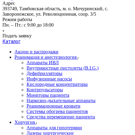
Адрес
393749, Тамбовская область, м. о. Мичуринский, с.
Заворонежское, ул. Революционная, соор. 3/5
Режим работы
Пн. – Пт.: с 9:00 до 18:00
Подать заявку
Каталог
Акции и распродажи
Реанимация и анестезиология
Аппараты ИВЛ
Внутрикостные пистолеты (B.I.G.)
Дефибрилляторы
Инфузионные насосы
Кислородные концентраторы
Контрпульсаторы
Мониторы пациента
Наркозно-дыхательные аппараты
Реанимационные кровати
Системы обогрева пациентов
Средства перемещение пациента
Хирургия
Аппараты для гипотермии
Лазеры хирургические