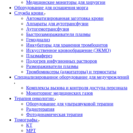
Медицинские мониторы для хирургии
Оборудование для оснащения морга
Служба крови
Автоматизированная заготовка крови
Аппараты для аутотрансфузии
Аутогемотрансфузия
Быстрозамораживатели плазмы
Гемодиализ
Инкубаторы для хранения тромбоцитов
Искусственное кровообращение (ЭКМО)
Плазмаферез
Подогрев инфузионных растворов
Размораживатели плазмы
Тромбомиксеры (аджитаторы) и термостаты
Специализированное оборудование для медучреждений
Комплексы вызова и контроля доступа персонала
Мониторинг медицинских газов
Терапия онкологии
Оборудование для ультразвуковой терапии
Радиотерапия
Фотодинамическая терапия
Томографы
КТ
МРТ