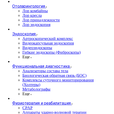
Отоларингология
Лор комбайны
Лор кресла
Лор принадлежности
Лор эндоскопия
Эндоскопия
Артроскопический комплекс
Видеокапсульная эндоскопия
Видеоэндоскопы
Гибкие эндоскопы (Фиброcкопы)
Еще
Функциональная диагностика
Анализаторы состава тела
Биологическая обратная связь (БОС)
Комплексы суточного мониторирования
(Холтеры)
Метаболографы
Еще
Физиотерапия и реабилитация
CPAP
Аппараты ударно-волновой терапии