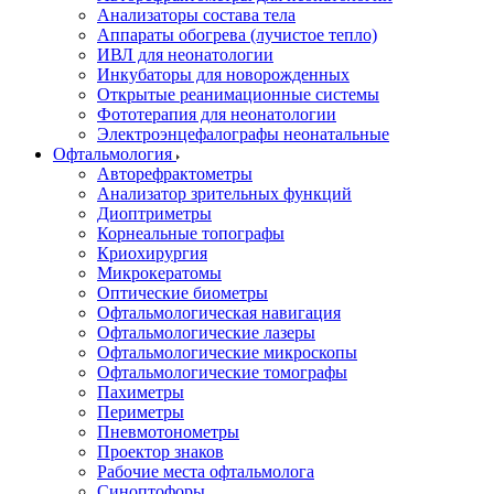
Анализаторы состава тела
Аппараты обогрева (лучистое тепло)
ИВЛ для неонатологии
Инкубаторы для новорожденных
Открытые реанимационные системы
Фототерапия для неонатологии
Электроэнцефалографы неонатальные
Офтальмология
Авторефрактометры
Анализатор зрительных функций
Диоптриметры
Корнеальные топографы
Криохирургия
Микрокератомы
Оптические биометры
Офтальмологическая навигация
Офтальмологические лазеры
Офтальмологические микроскопы
Офтальмологические томографы
Пахиметры
Периметры
Пневмотонометры
Проектор знаков
Рабочие места офтальмолога
Синоптофоры