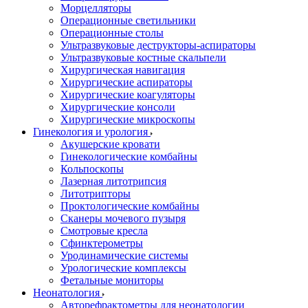
Морцелляторы
Операционные светильники
Операционные столы
Ультразвуковые деструкторы-аспираторы
Ультразвуковые костные скальпели
Хирургическая навигация
Хирургические аспираторы
Хирургические коагуляторы
Хирургические консоли
Хирургические микроскопы
Гинекология и урология
Акушерские кровати
Гинекологические комбайны
Кольпоскопы
Лазерная литотрипсия
Литотрипторы
Проктологические комбайны
Сканеры мочевого пузыря
Смотровые кресла
Сфинктерометры
Уродинамические системы
Урологические комплексы
Фетальные мониторы
Неонатология
Авторефрактометры для неонатологии