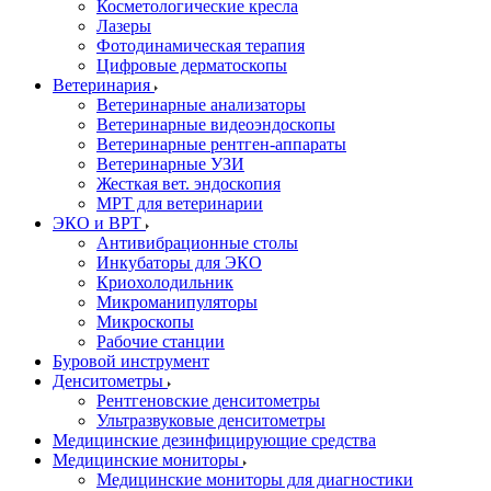
Косметологические кресла
Лазеры
Фотодинамическая терапия
Цифровые дерматоскопы
Ветеринария
Ветеринарные анализаторы
Ветеринарные видеоэндоскопы
Ветеринарные рентген-аппараты
Ветеринарные УЗИ
Жесткая вет. эндоскопия
МРТ для ветеринарии
ЭКО и ВРТ
Антивибрационные столы
Инкубаторы для ЭКО
Криохолодильник
Микроманипуляторы
Микроскопы
Рабочие станции
Буровой инструмент
Денситометры
Рентгеновские денситометры
Ультразвуковые денситометры
Медицинские дезинфицирующие средства
Медицинские мониторы
Медицинские мониторы для диагностики