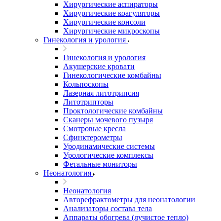
Хирургические аспираторы
Хирургические коагуляторы
Хирургические консоли
Хирургические микроскопы
Гинекология и урология
Гинекология и урология
Акушерские кровати
Гинекологические комбайны
Кольпоскопы
Лазерная литотрипсия
Литотрипторы
Проктологические комбайны
Сканеры мочевого пузыря
Смотровые кресла
Сфинктерометры
Уродинамические системы
Урологические комплексы
Фетальные мониторы
Неонатология
Неонатология
Авторефрактометры для неонатологии
Анализаторы состава тела
Аппараты обогрева (лучистое тепло)