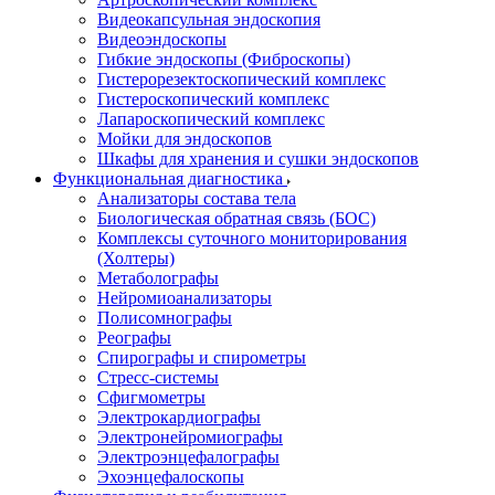
Видеокапсульная эндоскопия
Видеоэндоскопы
Гибкие эндоскопы (Фиброcкопы)
Гистерорезектоскопический комплекс
Гистероскопический комплекс
Лапароскопический комплекс
Мойки для эндоскопов
Шкафы для хранения и сушки эндоскопов
Функциональная диагностика
Анализаторы состава тела
Биологическая обратная связь (БОС)
Комплексы суточного мониторирования
(Холтеры)
Метаболографы
Нейромиоанализаторы
Полисомнографы
Реографы
Спирографы и спирометры
Стресс-системы
Сфигмометры
Электрокардиографы
Электронейромиографы
Электроэнцефалографы
Эхоэнцефалоскопы