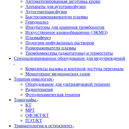
Автоматизированная заготовка крови
Аппараты для аутотрансфузии
Аутогемотрансфузия
Быстрозамораживатели плазмы
Гемодиализ
Инкубаторы для хранения тромбоцитов
Искусственное кровообращение (ЭКМО)
Плазмаферез
Подогрев инфузионных растворов
Размораживатели плазмы
Тромбомиксеры (аджитаторы) и термостаты
Специализированное оборудование для медучреждений
Комплексы вызова и контроля доступа персонала
Мониторинг медицинских газов
Терапия онкологии
Оборудование для ультразвуковой терапии
Радиотерапия
Фотодинамическая терапия
Томографы
КТ
МРТ
ОФЭКТ/КТ
ПЭТ/КТ
Травматология и остеосинтез