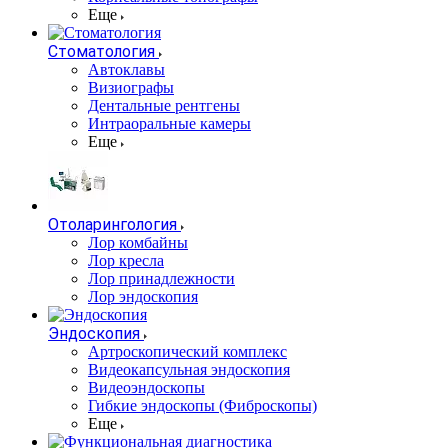
Еще
Стоматология
Автоклавы
Визиографы
Дентальные рентгены
Интраоральные камеры
Еще
Отоларингология
Лор комбайны
Лор кресла
Лор принадлежности
Лор эндоскопия
Эндоскопия
Артроскопический комплекс
Видеокапсульная эндоскопия
Видеоэндоскопы
Гибкие эндоскопы (Фиброcкопы)
Еще