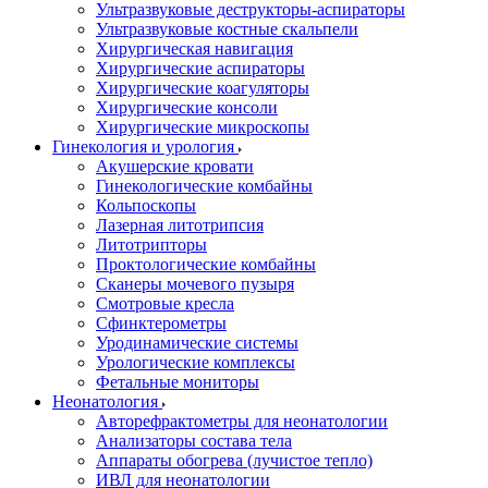
Ультразвуковые деструкторы-аспираторы
Ультразвуковые костные скальпели
Хирургическая навигация
Хирургические аспираторы
Хирургические коагуляторы
Хирургические консоли
Хирургические микроскопы
Гинекология и урология
Акушерские кровати
Гинекологические комбайны
Кольпоскопы
Лазерная литотрипсия
Литотрипторы
Проктологические комбайны
Сканеры мочевого пузыря
Смотровые кресла
Сфинктерометры
Уродинамические системы
Урологические комплексы
Фетальные мониторы
Неонатология
Авторефрактометры для неонатологии
Анализаторы состава тела
Аппараты обогрева (лучистое тепло)
ИВЛ для неонатологии