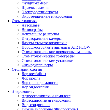
Фундус-камеры
Щелевые лампы
Электроретинографы
Эндотелиальные микроскопы
Стоматология
Автоклавы
Визиографы
Дентальные рентгены
Интраоральные камеры
Лазеры стоматологические
Порошкоструйные аппараты AIR FLOW
Стоматологические проявочные машины
Стоматологические томографы
Стоматологические установки
Физиодиспенсеры
Отоларингология
Лор комбайны
Лор кресла
Лор принадлежности
Лор эндоскопия
Эндоскопия
Артроскопический комплекс
Видеокапсульная эндоскопия
Видеоэндоскопы
Гибкие эндоскопы (Фиброcкопы)