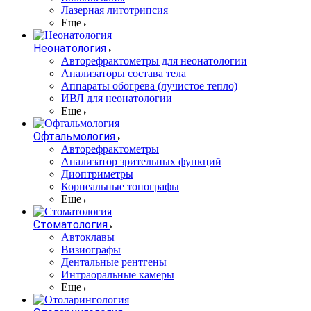
Лазерная литотрипсия
Еще
Неонатология
Авторефрактометры для неонатологии
Анализаторы состава тела
Аппараты обогрева (лучистое тепло)
ИВЛ для неонатологии
Еще
Офтальмология
Авторефрактометры
Анализатор зрительных функций
Диоптриметры
Корнеальные топографы
Еще
Стоматология
Автоклавы
Визиографы
Дентальные рентгены
Интраоральные камеры
Еще