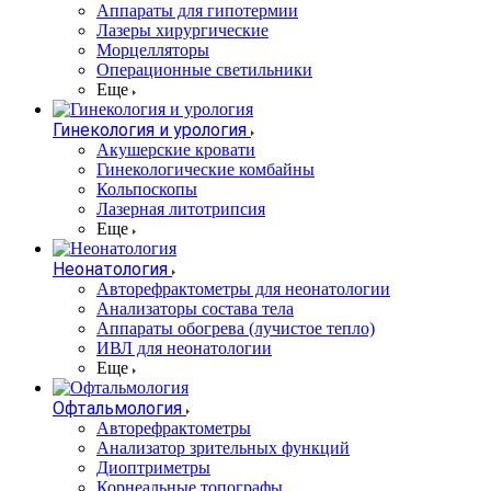
Аппараты для гипотермии
Лазеры хирургические
Морцелляторы
Операционные светильники
Еще
Гинекология и урология
Акушерские кровати
Гинекологические комбайны
Кольпоскопы
Лазерная литотрипсия
Еще
Неонатология
Авторефрактометры для неонатологии
Анализаторы состава тела
Аппараты обогрева (лучистое тепло)
ИВЛ для неонатологии
Еще
Офтальмология
Авторефрактометры
Анализатор зрительных функций
Диоптриметры
Корнеальные топографы