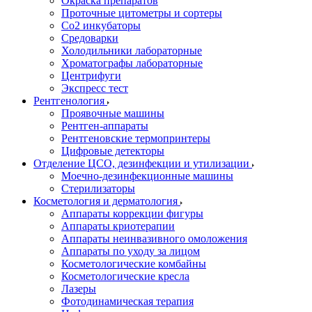
Окраска препаратов
Проточные цитометры и сортеры
Со2 инкубаторы
Средоварки
Холодильники лабораторные
Хроматографы лабораторные
Центрифуги
Экспресс тест
Рентгенология
Проявочные машины
Рентген-аппараты
Рентгеновские термопринтеры
Цифровые детекторы
Отделение ЦСО, дезинфекции и утилизации
Моечно-дезинфекционные машины
Стерилизаторы
Косметология и дерматология
Аппараты коррекции фигуры
Аппараты криотерапии
Аппараты неинвазивного омоложения
Аппараты по уходу за лицом
Косметологические комбайны
Косметологические кресла
Лазеры
Фотодинамическая терапия