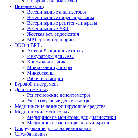
Цифровые дерматоскопы
Ветеринария
Ветеринарные анализаторы
Ветеринарные видеоэндоскопы
Ветеринарные рентген-аппараты
Ветеринарные УЗИ
Жесткая вет. эндоскопия
МРТ для ветеринарии
ЭКО и ВРТ
Антивибрационные столы
Инкубаторы для ЭКО
Криохолодильник
Микроманипуляторы
Микроскопы
Рабочие станции
Буровой инструмент
Денситометры
Рентгеновские денситометры
Ультразвуковые денситометры
Медицинские дезинфицирующие средства
Медицинские мониторы
Медицинские мониторы для диагностики
Медицинские мониторы для хирургии
Оборудование для оснащения морга
Служба крови