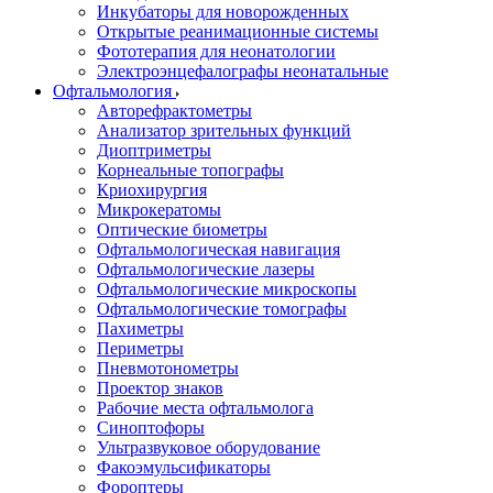
Инкубаторы для новорожденных
Открытые реанимационные системы
Фототерапия для неонатологии
Электроэнцефалографы неонатальные
Офтальмология
Авторефрактометры
Анализатор зрительных функций
Диоптриметры
Корнеальные топографы
Криохирургия
Микрокератомы
Оптические биометры
Офтальмологическая навигация
Офтальмологические лазеры
Офтальмологические микроскопы
Офтальмологические томографы
Пахиметры
Периметры
Пневмотонометры
Проектор знаков
Рабочие места офтальмолога
Синоптофоры
Ультразвуковое оборудование
Факоэмульсификаторы
Фороптеры