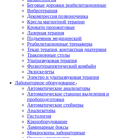
Беговые дорожки реабилитационные
Вибротерапия
Декомпрессия позвоночника
Кресла магнитной терапии
Кровати проожоговые
Лазерная терапия
Подъемник медицинский
Реабилитационные тренажеры
Текар терапия, контактная диатермия
Тракционные столы
Ультразвуковая терапия
Физиотерапевтический комбайн
Экзоскелеты
Электро и ультразвуковая терапия
Лабораторное оборудование
Автоматические анализаторы
Автоматические станции выделения и
пробоподготовки
Автоматические стейнеры
Анализаторы
Гистология
Криооборудование
Ламинарные боксы
Микроскопы лабораторные