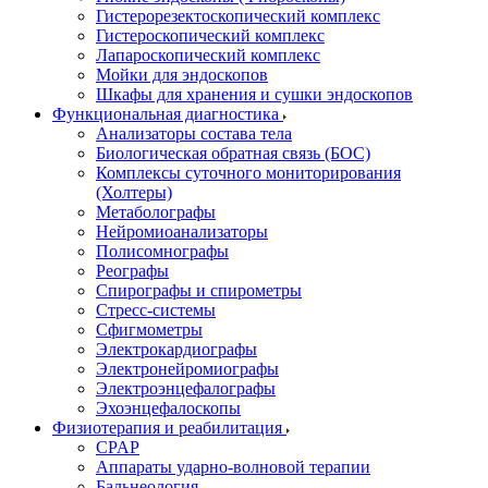
Гистерорезектоскопический комплекс
Гистероскопический комплекс
Лапароскопический комплекс
Мойки для эндоскопов
Шкафы для хранения и сушки эндоскопов
Функциональная диагностика
Анализаторы состава тела
Биологическая обратная связь (БОС)
Комплексы суточного мониторирования
(Холтеры)
Метаболографы
Нейромиоанализаторы
Полисомнографы
Реографы
Спирографы и спирометры
Стресс-системы
Сфигмометры
Электрокардиографы
Электронейромиографы
Электроэнцефалографы
Эхоэнцефалоскопы
Физиотерапия и реабилитация
CPAP
Аппараты ударно-волновой терапии
Бальнеология