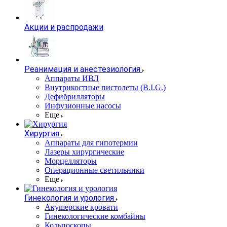
Акции и распродажи
Реанимация и анестезиология
Аппараты ИВЛ
Внутрикостные пистолеты (B.I.G.)
Дефибрилляторы
Инфузионные насосы
Еще
Хирургия
Аппараты для гипотермии
Лазеры хирургические
Морцелляторы
Операционные светильники
Еще
Гинекология и урология
Акушерские кровати
Гинекологические комбайны
Кольпоскопы