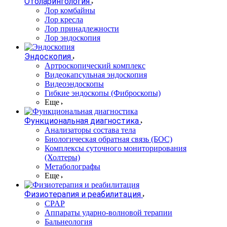
Отоларингология
Лор комбайны
Лор кресла
Лор принадлежности
Лор эндоскопия
Эндоскопия
Артроскопический комплекс
Видеокапсульная эндоскопия
Видеоэндоскопы
Гибкие эндоскопы (Фиброcкопы)
Еще
Функциональная диагностика
Анализаторы состава тела
Биологическая обратная связь (БОС)
Комплексы суточного мониторирования
(Холтеры)
Метаболографы
Еще
Физиотерапия и реабилитация
CPAP
Аппараты ударно-волновой терапии
Бальнеология