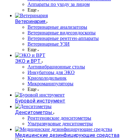
Аппараты по уходу за лицом
Еще
Ветеринария
Ветеринарные анализаторы
Ветеринарные видеоэндоскопы
Ветеринарные рентген-аппараты
Ветеринарные УЗИ
Еще
ЭКО и ВРТ
Антивибрационные столы
Инкубаторы для ЭКО
Криохолодильник
Микроманипуляторы
Еще
Буровой инструмент
Денситометры
Рентгеновские денситометры
Ультразвуковые денситометры
Медицинские дезинфицирующие средства