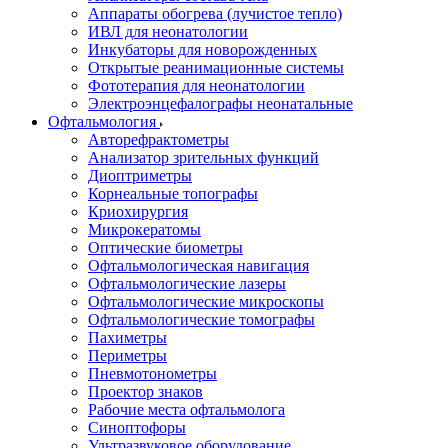
Аппараты обогрева (лучистое тепло)
ИВЛ для неонатологии
Инкубаторы для новорожденных
Открытые реанимационные системы
Фототерапия для неонатологии
Электроэнцефалографы неонатальные
Офтальмология
Авторефрактометры
Анализатор зрительных функций
Диоптриметры
Корнеальные топографы
Криохирургия
Микрокератомы
Оптические биометры
Офтальмологическая навигация
Офтальмологические лазеры
Офтальмологические микроскопы
Офтальмологические томографы
Пахиметры
Периметры
Пневмотонометры
Проектор знаков
Рабочие места офтальмолога
Синоптофоры
Ультразвуковое оборудование