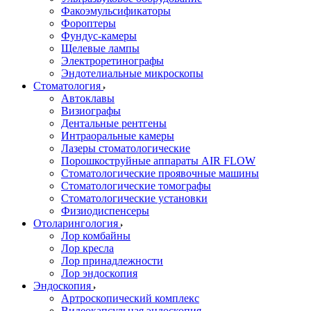
Факоэмульсификаторы
Фороптеры
Фундус-камеры
Щелевые лампы
Электроретинографы
Эндотелиальные микроскопы
Стоматология
Автоклавы
Визиографы
Дентальные рентгены
Интраоральные камеры
Лазеры стоматологические
Порошкоструйные аппараты AIR FLOW
Стоматологические проявочные машины
Стоматологические томографы
Стоматологические установки
Физиодиспенсеры
Отоларингология
Лор комбайны
Лор кресла
Лор принадлежности
Лор эндоскопия
Эндоскопия
Артроскопический комплекс
Видеокапсульная эндоскопия