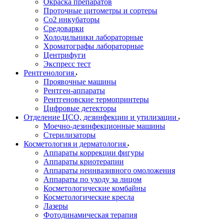
Окраска препаратов
Проточные цитометры и сортеры
Со2 инкубаторы
Средоварки
Холодильники лабораторные
Хроматографы лабораторные
Центрифуги
Экспресс тест
Рентгенология
Проявочные машины
Рентген-аппараты
Рентгеновские термопринтеры
Цифровые детекторы
Отделение ЦСО, дезинфекции и утилизации
Моечно-дезинфекционные машины
Стерилизаторы
Косметология и дерматология
Аппараты коррекции фигуры
Аппараты криотерапии
Аппараты неинвазивного омоложения
Аппараты по уходу за лицом
Косметологические комбайны
Косметологические кресла
Лазеры
Фотодинамическая терапия