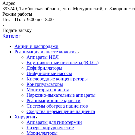
Адрес
393749, Тамбовская область, м. о. Мичуринский, с. Заворонежск
Режим работы
Пн. – Пт.: с 9:00 до 18:00
Подать заявку
Каталог
Акции и распродажи
Реанимация и анестезиология
Аппараты ИВЛ
Внутрикостные пистолеты (B.I.G.)
Дефибрилляторы
Инфузионные насосы
Кислородные концентраторы
Контрпульсаторы
Мониторы пациента
Наркозно-дыхательные аппараты
Реанимационные кровати
Системы обогрева пациентов
Средства перемещение пациента
Хирургия
Аппараты для гипотермии
Лазеры хирургические
Морцелляторы