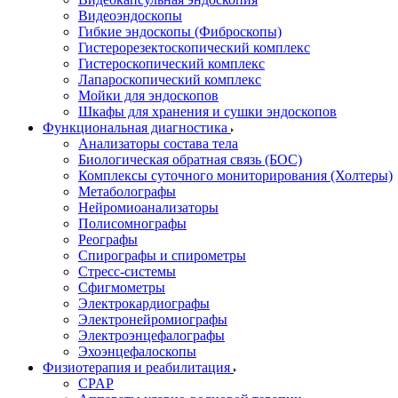
Видеоэндоскопы
Гибкие эндоскопы (Фиброcкопы)
Гистерорезектоскопический комплекс
Гистероскопический комплекс
Лапароскопический комплекс
Мойки для эндоскопов
Шкафы для хранения и сушки эндоскопов
Функциональная диагностика
Анализаторы состава тела
Биологическая обратная связь (БОС)
Комплексы суточного мониторирования (Холтеры)
Метаболографы
Нейромиоанализаторы
Полисомнографы
Реографы
Спирографы и спирометры
Стресс-системы
Сфигмометры
Электрокардиографы
Электронейромиографы
Электроэнцефалографы
Эхоэнцефалоскопы
Физиотерапия и реабилитация
CPAP