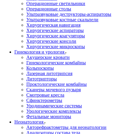
Операционные светильники
Операционные столы
Ультразвуковые деструкторы-аспираторы
Ультразвуковые костные скальпели
Хирургическая навигация
Хирургические аспираторы
Хирургические коагуляторы
Хирургические консоли
Хирургические микроскопы
Гинекология и урология
Акушерские кровати
Гинекологические комбайны
Кольпоскопы
Лазерная литотрипсия
Литотрипторы
Проктологические комбайны
Сканеры мочевого пузыря
Смотровые кресла
Сфинктерометры
Уродинамические системы
Урологические комплексы
Фетальные мониторы
Неонатология
Авторефрактометры для неонатологии
Анализаторы состава тела