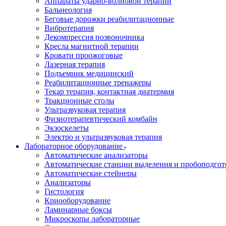
Аппараты ударно-волновой терапии
Бальнеология
Беговые дорожки реабилитационные
Вибротерапия
Декомпрессия позвоночника
Кресла магнитной терапии
Кровати проожоговые
Лазерная терапия
Подъемник медицинский
Реабилитационные тренажеры
Текар терапия, контактная диатермия
Тракционные столы
Ультразвуковая терапия
Физиотерапевтический комбайн
Экзоскелеты
Электро и ультразвуковая терапия
Лабораторное оборудование
Автоматические анализаторы
Автоматические станции выделения и пробоподгот
Автоматические стейнеры
Анализаторы
Гистология
Криооборудование
Ламинарные боксы
Микроскопы лабораторные