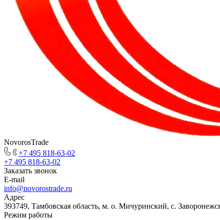
NovorosTrade
+7 495 818-63-02
+7 495 818-63-02
Заказать звонок
E-mail
info@novorostrade.ru
Адрес
393749, Тамбовская область, м. о. Мичуринский, с. Заворонежск
Режим работы