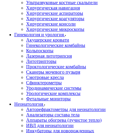
Ультразвуковые костные скальпели
Хирургическая навигация
Хирургические аспираторы
Хирургические коагуляторы
Хирургические консоли
Хирургические микроскопы
Гинекология и урология
Акушерские кровати
Гинекологические комбайны
Кольпоскопы
Лазерная литотрипсия
Литотрипторы
Проктологические комбайны
Сканеры мочевого пузыря
Смотровые кресла
Сфинктерометры
Уродинамические системы
Урологические комплексы
Фетальные мониторы
Неонатология
Авторефрактометры для неонатологии
Анализаторы состава тела
Аппараты обогрева (лучистое тепло)
ИВЛ для неонатологии
Инкубаторы для новорожденных