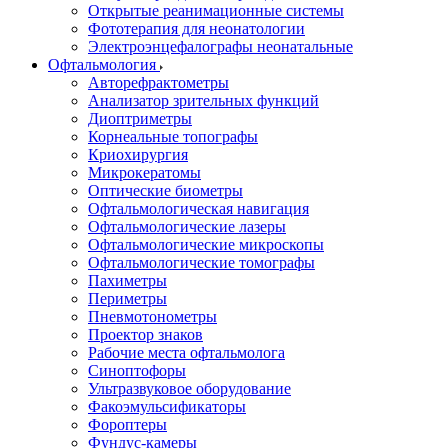
Открытые реанимационные системы
Фототерапия для неонатологии
Электроэнцефалографы неонатальные
Офтальмология
Авторефрактометры
Анализатор зрительных функций
Диоптриметры
Корнеальные топографы
Криохирургия
Микрокератомы
Оптические биометры
Офтальмологическая навигация
Офтальмологические лазеры
Офтальмологические микроскопы
Офтальмологические томографы
Пахиметры
Периметры
Пневмотонометры
Проектор знаков
Рабочие места офтальмолога
Синоптофоры
Ультразвуковое оборудование
Факоэмульсификаторы
Фороптеры
Фундус-камеры