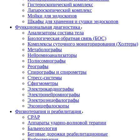
Гистероскопический комплекс
Лапароскопический комплекс
Мойки для эндоскопов
Шкафы для хранения и сушки эндоскопов
Функциональная диагностика
Анализаторы состава тела
Биологическая обратная связь (БОС)
Комплексы суточного мониторирования (Холтеры)
Метаболографы
Нейромиоанализаторы
Полисомнографы
Реографы
Спирографы и спирометры
Стресс-системы
Сфигмометры
Электрокардиографы
Электронейромиографы
Электроэнцефалографы
Эхоэнцефалоскопы
Физиотерапия и реабилитация
CPAP
Аппараты ударно-волновой терапии
Бальнеология
Беговые дорожки реабилитационные
Вибротерапия