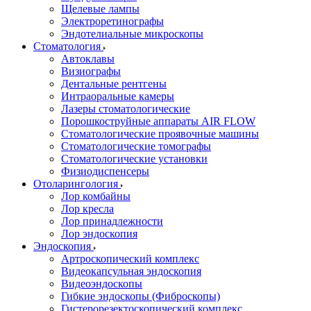
Щелевые лампы
Электроретинографы
Эндотелиальные микроскопы
Стоматология
Автоклавы
Визиографы
Дентальные рентгены
Интраоральные камеры
Лазеры стоматологические
Порошкоструйные аппараты AIR FLOW
Стоматологические проявочные машины
Стоматологические томографы
Стоматологические установки
Физиодиспенсеры
Отоларингология
Лор комбайны
Лор кресла
Лор принадлежности
Лор эндоскопия
Эндоскопия
Артроскопический комплекс
Видеокапсульная эндоскопия
Видеоэндоскопы
Гибкие эндоскопы (Фиброcкопы)
Гистерорезектоскопический комплекс