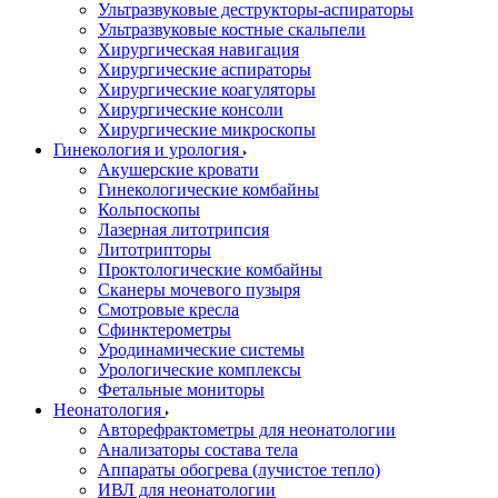
Ультразвуковые деструкторы-аспираторы
Ультразвуковые костные скальпели
Хирургическая навигация
Хирургические аспираторы
Хирургические коагуляторы
Хирургические консоли
Хирургические микроскопы
Гинекология и урология
Акушерские кровати
Гинекологические комбайны
Кольпоскопы
Лазерная литотрипсия
Литотрипторы
Проктологические комбайны
Сканеры мочевого пузыря
Смотровые кресла
Сфинктерометры
Уродинамические системы
Урологические комплексы
Фетальные мониторы
Неонатология
Авторефрактометры для неонатологии
Анализаторы состава тела
Аппараты обогрева (лучистое тепло)
ИВЛ для неонатологии