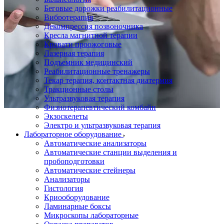
Беговые дорожки реабилитационные
Вибротерапия
Декомпрессия позвоночника
Кресла магнитной терапии
Кровати проожоговые
Лазерная терапия
Подъемник медицинский
Реабилитационные тренажеры
Текар терапия, контактная диатермия
Тракционные столы
Ультразвуковая терапия
Физиотерапевтический комбайн
Экзоскелеты
Электро и ультразвуковая терапия
Лабораторное оборудование
Автоматические анализаторы
Автоматические станции выделения и
пробоподготовки
Автоматические стейнеры
Анализаторы
Гистология
Криооборудование
Ламинарные боксы
Микроскопы лабораторные