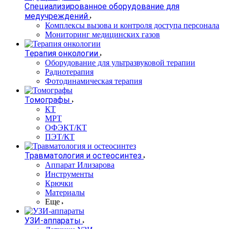
Специализированное оборудование для
медучреждений
Комплексы вызова и контроля доступа персонала
Мониторинг медицинских газов
Терапия онкологии
Оборудование для ультразвуковой терапии
Радиотерапия
Фотодинамическая терапия
Томографы
КТ
МРТ
ОФЭКТ/КТ
ПЭТ/КТ
Травматология и остеосинтез
Аппарат Илизарова
Инструменты
Крючки
Материалы
Еще
УЗИ-аппараты