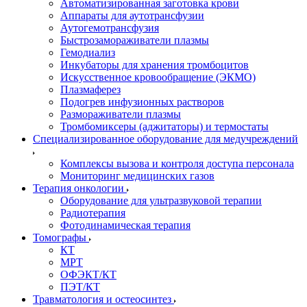
Автоматизированная заготовка крови
Аппараты для аутотрансфузии
Аутогемотрансфузия
Быстрозамораживатели плазмы
Гемодиализ
Инкубаторы для хранения тромбоцитов
Искусственное кровообращение (ЭКМО)
Плазмаферез
Подогрев инфузионных растворов
Размораживатели плазмы
Тромбомиксеры (аджитаторы) и термостаты
Специализированное оборудование для медучреждений
Комплексы вызова и контроля доступа персонала
Мониторинг медицинских газов
Терапия онкологии
Оборудование для ультразвуковой терапии
Радиотерапия
Фотодинамическая терапия
Томографы
КТ
МРТ
ОФЭКТ/КТ
ПЭТ/КТ
Травматология и остеосинтез