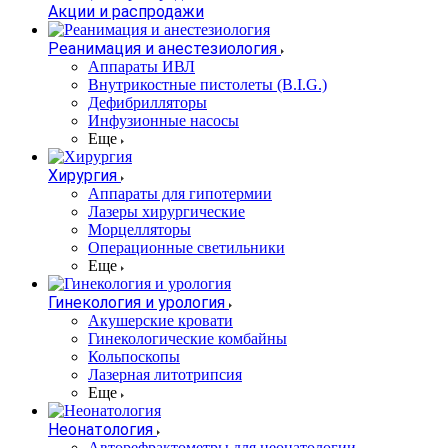
Акции и распродажи
Реанимация и анестезиология
Аппараты ИВЛ
Внутрикостные пистолеты (B.I.G.)
Дефибрилляторы
Инфузионные насосы
Еще
Хирургия
Аппараты для гипотермии
Лазеры хирургические
Морцелляторы
Операционные светильники
Еще
Гинекология и урология
Акушерские кровати
Гинекологические комбайны
Кольпоскопы
Лазерная литотрипсия
Еще
Неонатология
Авторефрактометры для неонатологии