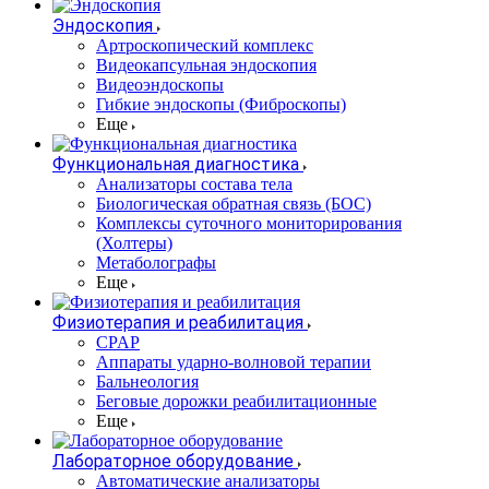
Эндоскопия
Артроскопический комплекс
Видеокапсульная эндоскопия
Видеоэндоскопы
Гибкие эндоскопы (Фиброcкопы)
Еще
Функциональная диагностика
Анализаторы состава тела
Биологическая обратная связь (БОС)
Комплексы суточного мониторирования
(Холтеры)
Метаболографы
Еще
Физиотерапия и реабилитация
CPAP
Аппараты ударно-волновой терапии
Бальнеология
Беговые дорожки реабилитационные
Еще
Лабораторное оборудование
Автоматические анализаторы