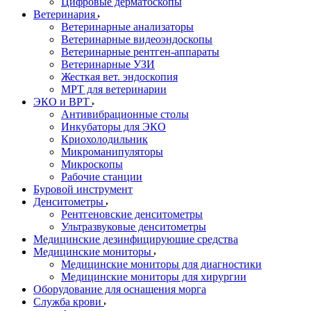
Цифровые дерматоскопы
Ветеринария
Ветеринарные анализаторы
Ветеринарные видеоэндоскопы
Ветеринарные рентген-аппараты
Ветеринарные УЗИ
Жесткая вет. эндоскопия
МРТ для ветеринарии
ЭКО и ВРТ
Антивибрационные столы
Инкубаторы для ЭКО
Криохолодильник
Микроманипуляторы
Микроскопы
Рабочие станции
Буровой инструмент
Денситометры
Рентгеновские денситометры
Ультразвуковые денситометры
Медицинские дезинфицирующие средства
Медицинские мониторы
Медицинские мониторы для диагностики
Медицинские мониторы для хирургии
Оборудование для оснащения морга
Служба крови