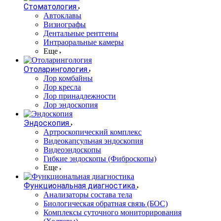
Стоматология
Автоклавы
Визиографы
Дентальные рентгены
Интраоральные камеры
Еще
Отоларингология
Лор комбайны
Лор кресла
Лор принадлежности
Лор эндоскопия
Эндоскопия
Артроскопический комплекс
Видеокапсульная эндоскопия
Видеоэндоскопы
Гибкие эндоскопы (Фиброcкопы)
Еще
Функциональная диагностика
Анализаторы состава тела
Биологическая обратная связь (БОС)
Комплексы суточного мониторирования