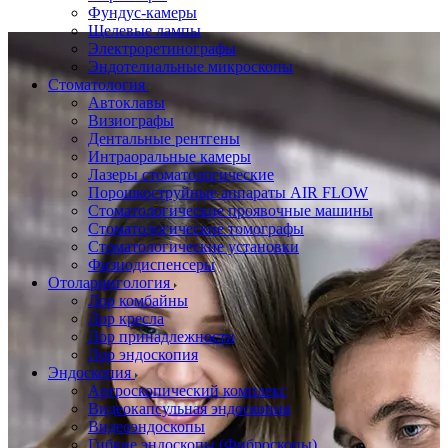
Фундус-камеры
Щелевые лампы
Электроретинографы
Эндотелиальные микроскопы
Стоматология
Автоклавы
Визиографы
Дентальные рентгены
Интраоральные камеры
Лазеры стоматологические
Порошкоструйные аппараты AIR FLOW
Стоматологические проявочные машины
Стоматологические томографы
Стоматологические установки
Физиодиспенсеры
Отоларингология
Лор комбайны
Лор кресла
Лор принадлежности
Лор эндоскопия
Эндоскопия
Артроскопический комплекс
Видеокапсульная эндоскопия
Видеоэндоскопы
Гибкие эндоскопы (Фиброcкопы)