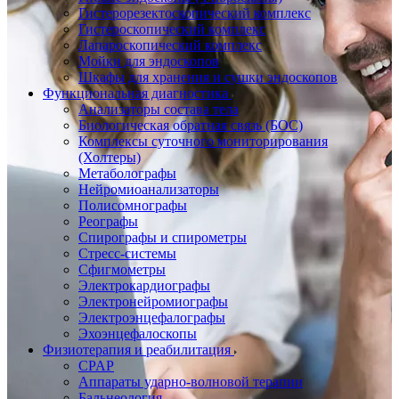
Гистерорезектоскопический комплекс
Гистероскопический комплекс
Лапароскопический комплекс
Мойки для эндоскопов
Шкафы для хранения и сушки эндоскопов
Функциональная диагностика
Анализаторы состава тела
Биологическая обратная связь (БОС)
Комплексы суточного мониторирования
(Холтеры)
Метаболографы
Нейромиоанализаторы
Полисомнографы
Реографы
Спирографы и спирометры
Стресс-системы
Сфигмометры
Электрокардиографы
Электронейромиографы
Электроэнцефалографы
Эхоэнцефалоскопы
Физиотерапия и реабилитация
CPAP
Аппараты ударно-волновой терапии
Бальнеология