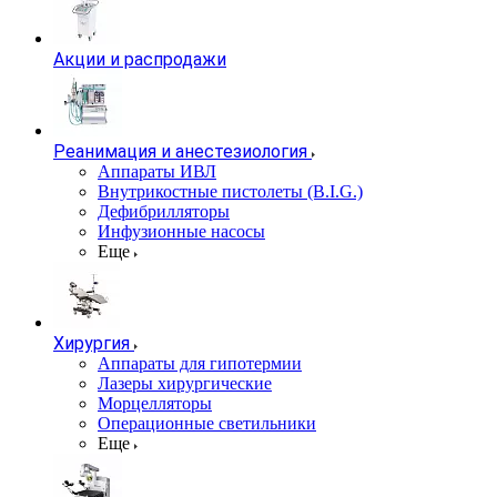
Акции и распродажи
Реанимация и анестезиология
Аппараты ИВЛ
Внутрикостные пистолеты (B.I.G.)
Дефибрилляторы
Инфузионные насосы
Еще
Хирургия
Аппараты для гипотермии
Лазеры хирургические
Морцелляторы
Операционные светильники
Еще