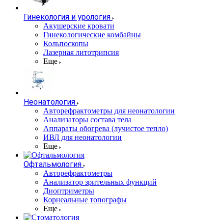
Гинекология и урология
Акушерские кровати
Гинекологические комбайны
Кольпоскопы
Лазерная литотрипсия
Еще
Неонатология
Авторефрактометры для неонатологии
Анализаторы состава тела
Аппараты обогрева (лучистое тепло)
ИВЛ для неонатологии
Еще
Офтальмология
Авторефрактометры
Анализатор зрительных функций
Диоптриметры
Корнеальные топографы
Еще