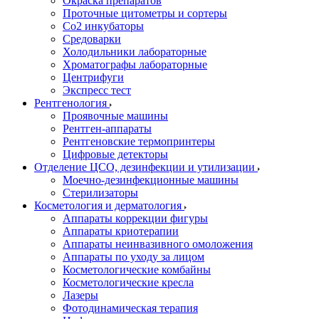
Окраска препаратов
Проточные цитометры и сортеры
Со2 инкубаторы
Средоварки
Холодильники лабораторные
Хроматографы лабораторные
Центрифуги
Экспресс тест
Рентгенология
Проявочные машины
Рентген-аппараты
Рентгеновские термопринтеры
Цифровые детекторы
Отделение ЦСО, дезинфекции и утилизации
Моечно-дезинфекционные машины
Стерилизаторы
Косметология и дерматология
Аппараты коррекции фигуры
Аппараты криотерапии
Аппараты неинвазивного омоложения
Аппараты по уходу за лицом
Косметологические комбайны
Косметологические кресла
Лазеры
Фотодинамическая терапия