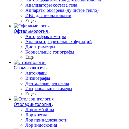
Анализаторы состава тела
Аппараты обогрева (лучистое тепло)
ИВЛ для неонатологии
Еще
Офтальмология
Авторефрактометры
Анализатор зрительных функций
Диоптриметры
Корнеальные топографы
Еще
Стоматология
Автоклавы
Визиографы
Дентальные рентгены
Интраоральные камеры
Еще
Отоларингология
Лор комбайны
Лор кресла
Лор принадлежности
Лор эндоскопия