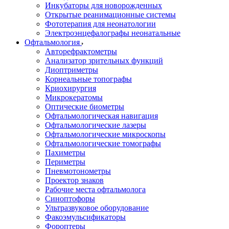
Инкубаторы для новорожденных
Открытые реанимационные системы
Фототерапия для неонатологии
Электроэнцефалографы неонатальные
Офтальмология
Авторефрактометры
Анализатор зрительных функций
Диоптриметры
Корнеальные топографы
Криохирургия
Микрокератомы
Оптические биометры
Офтальмологическая навигация
Офтальмологические лазеры
Офтальмологические микроскопы
Офтальмологические томографы
Пахиметры
Периметры
Пневмотонометры
Проектор знаков
Рабочие места офтальмолога
Синоптофоры
Ультразвуковое оборудование
Факоэмульсификаторы
Фороптеры