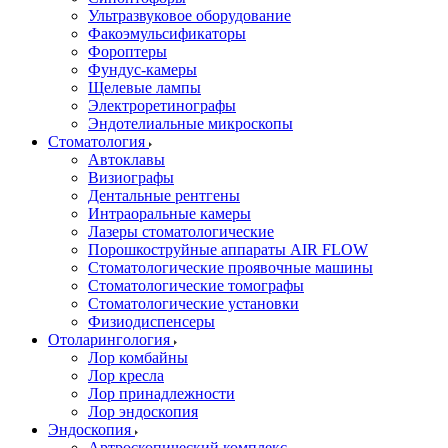
Ультразвуковое оборудование
Факоэмульсификаторы
Фороптеры
Фундус-камеры
Щелевые лампы
Электроретинографы
Эндотелиальные микроскопы
Стоматология
Автоклавы
Визиографы
Дентальные рентгены
Интраоральные камеры
Лазеры стоматологические
Порошкоструйные аппараты AIR FLOW
Стоматологические проявочные машины
Стоматологические томографы
Стоматологические установки
Физиодиспенсеры
Отоларингология
Лор комбайны
Лор кресла
Лор принадлежности
Лор эндоскопия
Эндоскопия
Артроскопический комплекс