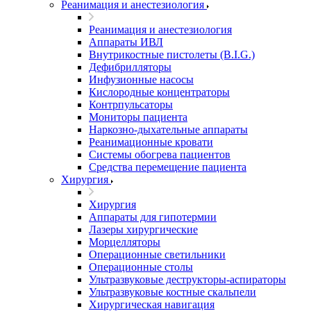
Реанимация и анестезиология
Реанимация и анестезиология
Аппараты ИВЛ
Внутрикостные пистолеты (B.I.G.)
Дефибрилляторы
Инфузионные насосы
Кислородные концентраторы
Контрпульсаторы
Мониторы пациента
Наркозно-дыхательные аппараты
Реанимационные кровати
Системы обогрева пациентов
Средства перемещение пациента
Хирургия
Хирургия
Аппараты для гипотермии
Лазеры хирургические
Морцелляторы
Операционные светильники
Операционные столы
Ультразвуковые деструкторы-аспираторы
Ультразвуковые костные скальпели
Хирургическая навигация