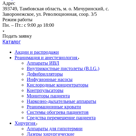
Адрес
393749, Тамбовская область, м. о. Мичуринский, с.
Заворонежское, ул. Революционная, соор. 3/5
Режим работы
Пн. – Пт.: с 9:00 до 18:00
Подать заявку
Каталог
Акции и распродажи
Реанимация и анестезиология
Аппараты ИВЛ
Внутрикостные пистолеты (B.I.G.)
Дефибрилляторы
Инфузионные насосы
Кислородные концентраторы
Контрпульсаторы
Мониторы пациента
Наркозно-дыхательные аппараты
Реанимационные кровати
Системы обогрева пациентов
Средства перемещение пациента
Хирургия
Аппараты для гипотермии
Лазеры хирургические