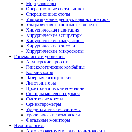
Морцелляторы
Операционные светильники
Операционные столы
Ультразвуковые деструкторы-аспираторы
Ультразвуковые костные скальпели
Хирургическая навигация
Хирургические аспираторы
Хирургические коагуляторы
Хирургические консоли
Хирургические микроскопы
Гинекология и урология
Акушерские кровати
Гинекологические комбайны
Кольпоскопы
Лазерная литотрипсия
Литотрипторы
Проктологические комбайны
Сканеры мочевого пузыря
Смотровые кресла
Сфинктерометры
Уродинамические системы
Урологические комплексы
Фетальные мониторы
Неонатология
Авторефрактометры для неонатологии