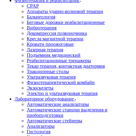
Физиотерапия и реабилитация
CPAP
Аппараты ударно-волновой терапии
Бальнеология
Беговые дорожки реабилитационные
Вибротерапия
Декомпрессия позвоночника
Кресла магнитной терапии
Кровати проожоговые
Лазерная терапия
Подъемник медицинский
Реабилитационные тренажеры
Текар терапия, контактная диатермия
Тракционные столы
Ультразвуковая терапия
Физиотерапевтический комбайн
Экзоскелеты
Электро и ультразвуковая терапия
Лабораторное оборудование
Автоматические анализаторы
Автоматические станции выделения и
пробоподготовки
Автоматические стейнеры
Анализаторы
Гистология