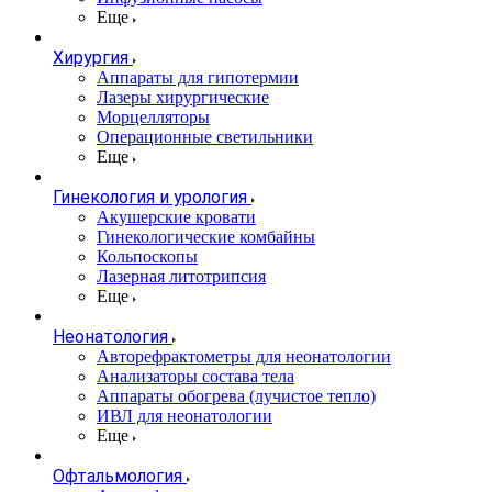
Еще
Хирургия
Аппараты для гипотермии
Лазеры хирургические
Морцелляторы
Операционные светильники
Еще
Гинекология и урология
Акушерские кровати
Гинекологические комбайны
Кольпоскопы
Лазерная литотрипсия
Еще
Неонатология
Авторефрактометры для неонатологии
Анализаторы состава тела
Аппараты обогрева (лучистое тепло)
ИВЛ для неонатологии
Еще
Офтальмология