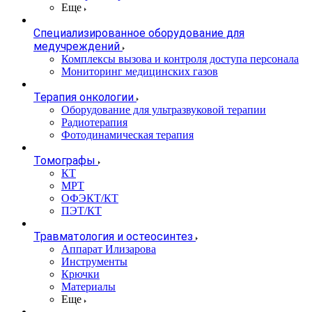
Еще
Специализированное оборудование для
медучреждений
Комплексы вызова и контроля доступа персонала
Мониторинг медицинских газов
Терапия онкологии
Оборудование для ультразвуковой терапии
Радиотерапия
Фотодинамическая терапия
Томографы
КТ
МРТ
ОФЭКТ/КТ
ПЭТ/КТ
Травматология и остеосинтез
Аппарат Илизарова
Инструменты
Крючки
Материалы
Еще