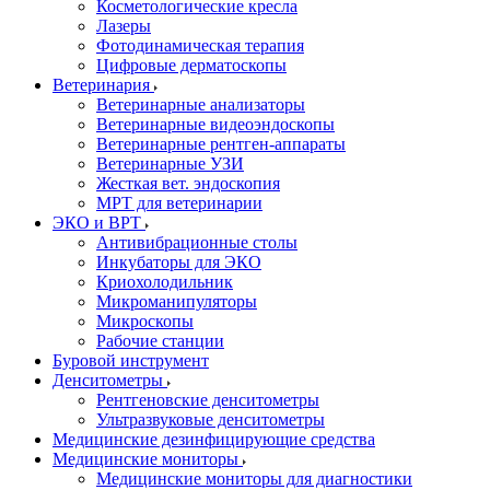
Косметологические кресла
Лазеры
Фотодинамическая терапия
Цифровые дерматоскопы
Ветеринария
Ветеринарные анализаторы
Ветеринарные видеоэндоскопы
Ветеринарные рентген-аппараты
Ветеринарные УЗИ
Жесткая вет. эндоскопия
МРТ для ветеринарии
ЭКО и ВРТ
Антивибрационные столы
Инкубаторы для ЭКО
Криохолодильник
Микроманипуляторы
Микроскопы
Рабочие станции
Буровой инструмент
Денситометры
Рентгеновские денситометры
Ультразвуковые денситометры
Медицинские дезинфицирующие средства
Медицинские мониторы
Медицинские мониторы для диагностики