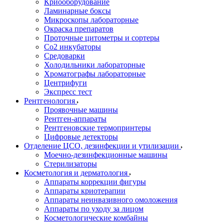
Криооборудование
Ламинарные боксы
Микроскопы лабораторные
Окраска препаратов
Проточные цитометры и сортеры
Со2 инкубаторы
Средоварки
Холодильники лабораторные
Хроматографы лабораторные
Центрифуги
Экспресс тест
Рентгенология
Проявочные машины
Рентген-аппараты
Рентгеновские термопринтеры
Цифровые детекторы
Отделение ЦСО, дезинфекции и утилизации
Моечно-дезинфекционные машины
Стерилизаторы
Косметология и дерматология
Аппараты коррекции фигуры
Аппараты криотерапии
Аппараты неинвазивного омоложения
Аппараты по уходу за лицом
Косметологические комбайны