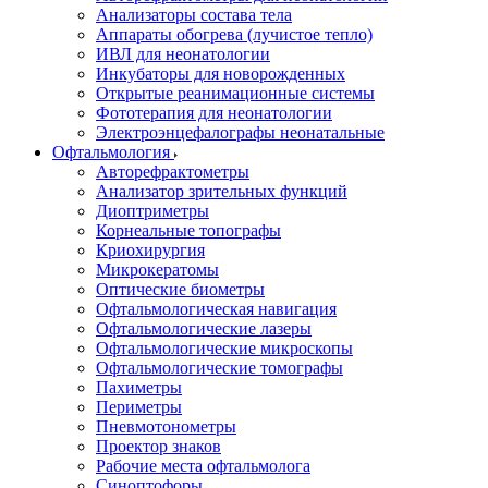
Анализаторы состава тела
Аппараты обогрева (лучистое тепло)
ИВЛ для неонатологии
Инкубаторы для новорожденных
Открытые реанимационные системы
Фототерапия для неонатологии
Электроэнцефалографы неонатальные
Офтальмология
Авторефрактометры
Анализатор зрительных функций
Диоптриметры
Корнеальные топографы
Криохирургия
Микрокератомы
Оптические биометры
Офтальмологическая навигация
Офтальмологические лазеры
Офтальмологические микроскопы
Офтальмологические томографы
Пахиметры
Периметры
Пневмотонометры
Проектор знаков
Рабочие места офтальмолога
Синоптофоры