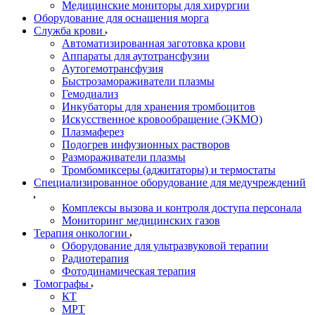
Медицинские мониторы для хирургии
Оборудование для оснащения морга
Служба крови
Автоматизированная заготовка крови
Аппараты для аутотрансфузии
Аутогемотрансфузия
Быстрозамораживатели плазмы
Гемодиализ
Инкубаторы для хранения тромбоцитов
Искусственное кровообращение (ЭКМО)
Плазмаферез
Подогрев инфузионных растворов
Размораживатели плазмы
Тромбомиксеры (аджитаторы) и термостаты
Специализированное оборудование для медучреждений
Комплексы вызова и контроля доступа персонала
Мониторинг медицинских газов
Терапия онкологии
Оборудование для ультразвуковой терапии
Радиотерапия
Фотодинамическая терапия
Томографы
КТ
МРТ