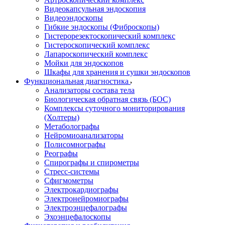
Видеокапсульная эндоскопия
Видеоэндоскопы
Гибкие эндоскопы (Фиброcкопы)
Гистерорезектоскопический комплекс
Гистероскопический комплекс
Лапароскопический комплекс
Мойки для эндоскопов
Шкафы для хранения и сушки эндоскопов
Функциональная диагностика
Анализаторы состава тела
Биологическая обратная связь (БОС)
Комплексы суточного мониторирования
(Холтеры)
Метаболографы
Нейромиоанализаторы
Полисомнографы
Реографы
Спирографы и спирометры
Стресс-системы
Сфигмометры
Электрокардиографы
Электронейромиографы
Электроэнцефалографы
Эхоэнцефалоскопы