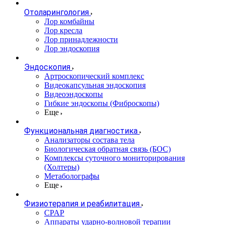
Отоларингология
Лор комбайны
Лор кресла
Лор принадлежности
Лор эндоскопия
Эндоскопия
Артроскопический комплекс
Видеокапсульная эндоскопия
Видеоэндоскопы
Гибкие эндоскопы (Фиброcкопы)
Еще
Функциональная диагностика
Анализаторы состава тела
Биологическая обратная связь (БОС)
Комплексы суточного мониторирования
(Холтеры)
Метаболографы
Еще
Физиотерапия и реабилитация
CPAP
Аппараты ударно-волновой терапии