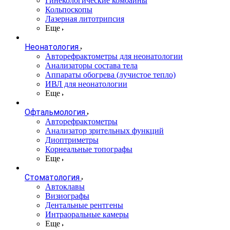
Гинекологические комбайны
Кольпоскопы
Лазерная литотрипсия
Еще
Неонатология
Авторефрактометры для неонатологии
Анализаторы состава тела
Аппараты обогрева (лучистое тепло)
ИВЛ для неонатологии
Еще
Офтальмология
Авторефрактометры
Анализатор зрительных функций
Диоптриметры
Корнеальные топографы
Еще
Стоматология
Автоклавы
Визиографы
Дентальные рентгены
Интраоральные камеры
Еще