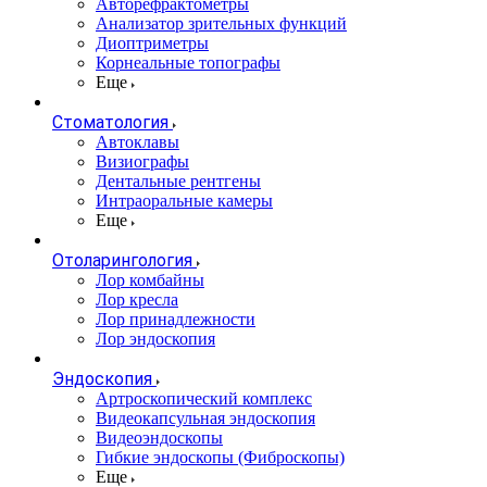
Авторефрактометры
Анализатор зрительных функций
Диоптриметры
Корнеальные топографы
Еще
Стоматология
Автоклавы
Визиографы
Дентальные рентгены
Интраоральные камеры
Еще
Отоларингология
Лор комбайны
Лор кресла
Лор принадлежности
Лор эндоскопия
Эндоскопия
Артроскопический комплекс
Видеокапсульная эндоскопия
Видеоэндоскопы
Гибкие эндоскопы (Фиброcкопы)
Еще