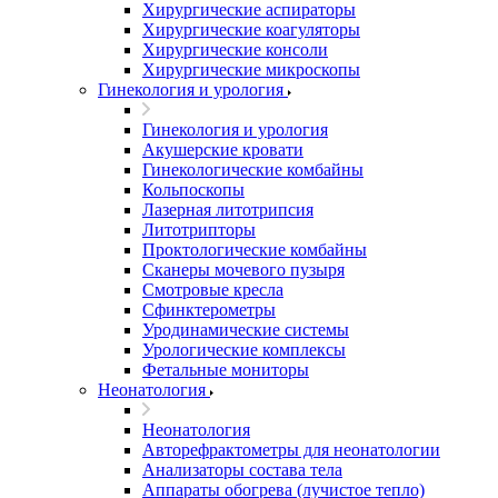
Хирургические аспираторы
Хирургические коагуляторы
Хирургические консоли
Хирургические микроскопы
Гинекология и урология
Гинекология и урология
Акушерские кровати
Гинекологические комбайны
Кольпоскопы
Лазерная литотрипсия
Литотрипторы
Проктологические комбайны
Сканеры мочевого пузыря
Смотровые кресла
Сфинктерометры
Уродинамические системы
Урологические комплексы
Фетальные мониторы
Неонатология
Неонатология
Авторефрактометры для неонатологии
Анализаторы состава тела
Аппараты обогрева (лучистое тепло)