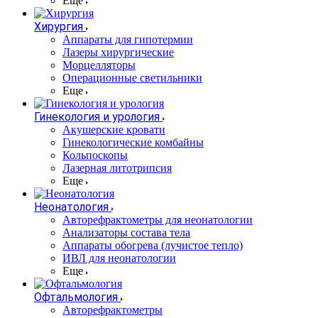
Еще
Хирургия
Аппараты для гипотермии
Лазеры хирургические
Морцелляторы
Операционные светильники
Еще
Гинекология и урология
Акушерские кровати
Гинекологические комбайны
Кольпоскопы
Лазерная литотрипсия
Еще
Неонатология
Авторефрактометры для неонатологии
Анализаторы состава тела
Аппараты обогрева (лучистое тепло)
ИВЛ для неонатологии
Еще
Офтальмология
Авторефрактометры