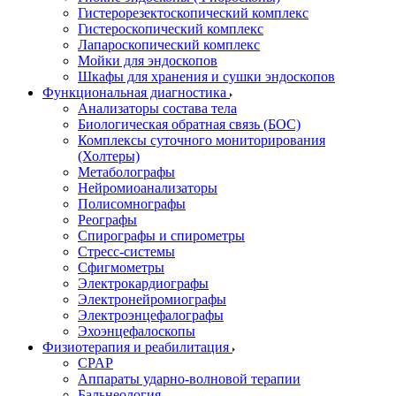
Гистерорезектоскопический комплекс
Гистероскопический комплекс
Лапароскопический комплекс
Мойки для эндоскопов
Шкафы для хранения и сушки эндоскопов
Функциональная диагностика
Анализаторы состава тела
Биологическая обратная связь (БОС)
Комплексы суточного мониторирования
(Холтеры)
Метаболографы
Нейромиоанализаторы
Полисомнографы
Реографы
Спирографы и спирометры
Стресс-системы
Сфигмометры
Электрокардиографы
Электронейромиографы
Электроэнцефалографы
Эхоэнцефалоскопы
Физиотерапия и реабилитация
CPAP
Аппараты ударно-волновой терапии
Бальнеология