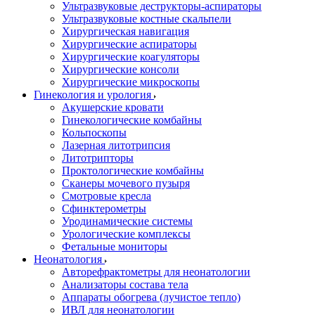
Ультразвуковые деструкторы-аспираторы
Ультразвуковые костные скальпели
Хирургическая навигация
Хирургические аспираторы
Хирургические коагуляторы
Хирургические консоли
Хирургические микроскопы
Гинекология и урология
Акушерские кровати
Гинекологические комбайны
Кольпоскопы
Лазерная литотрипсия
Литотрипторы
Проктологические комбайны
Сканеры мочевого пузыря
Смотровые кресла
Сфинктерометры
Уродинамические системы
Урологические комплексы
Фетальные мониторы
Неонатология
Авторефрактометры для неонатологии
Анализаторы состава тела
Аппараты обогрева (лучистое тепло)
ИВЛ для неонатологии