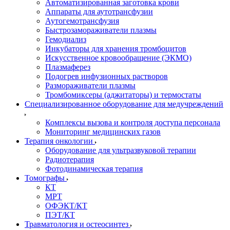
Автоматизированная заготовка крови
Аппараты для аутотрансфузии
Аутогемотрансфузия
Быстрозамораживатели плазмы
Гемодиализ
Инкубаторы для хранения тромбоцитов
Искусственное кровообращение (ЭКМО)
Плазмаферез
Подогрев инфузионных растворов
Размораживатели плазмы
Тромбомиксеры (аджитаторы) и термостаты
Специализированное оборудование для медучреждений
Комплексы вызова и контроля доступа персонала
Мониторинг медицинских газов
Терапия онкологии
Оборудование для ультразвуковой терапии
Радиотерапия
Фотодинамическая терапия
Томографы
КТ
МРТ
ОФЭКТ/КТ
ПЭТ/КТ
Травматология и остеосинтез