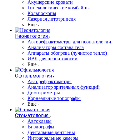
Акушерские кровати
Гинекологические комбайны
Кольпоскопы
Лазерная литотрипсия
Еще
Неонатология
Авторефрактометры для неонатологии
Анализаторы состава тела
Аппараты обогрева (лучистое тепло)
ИВЛ для неонатологии
Еще
Офтальмология
Авторефрактометры
Анализатор зрительных функций
Диоптриметры
Корнеальные топографы
Еще
Стоматология
Автоклавы
Визиографы
Дентальные рентгены
Интраоральные камеры