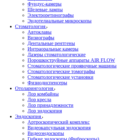
Фундус-камеры
Щелевые лампы
Электроретинографы
Эндотелиальные микроскопы
Стоматология
Автоклавы
Визиографы
Дентальные рентгены
Интраоральные камеры
Лазеры стоматологические
Порошкоструйные аппараты AIR FLOW
Стоматологические проявочные машины
Стоматологические томографы
Стоматологические установки
Физиодиспенсеры
Отоларингология
Лор комбайны
Лор кресла
Лор принадлежности
Лор эндоскопия
Эндоскопия
Артроскопический комплекс
Видеокапсульная эндоскопия
Видеоэндоскопы
Гибкие эндоскопы (Фиброcкопы)