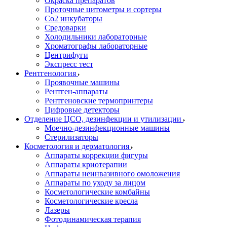
Окраска препаратов
Проточные цитометры и сортеры
Со2 инкубаторы
Средоварки
Холодильники лабораторные
Хроматографы лабораторные
Центрифуги
Экспресс тест
Рентгенология
Проявочные машины
Рентген-аппараты
Рентгеновские термопринтеры
Цифровые детекторы
Отделение ЦСО, дезинфекции и утилизации
Моечно-дезинфекционные машины
Стерилизаторы
Косметология и дерматология
Аппараты коррекции фигуры
Аппараты криотерапии
Аппараты неинвазивного омоложения
Аппараты по уходу за лицом
Косметологические комбайны
Косметологические кресла
Лазеры
Фотодинамическая терапия