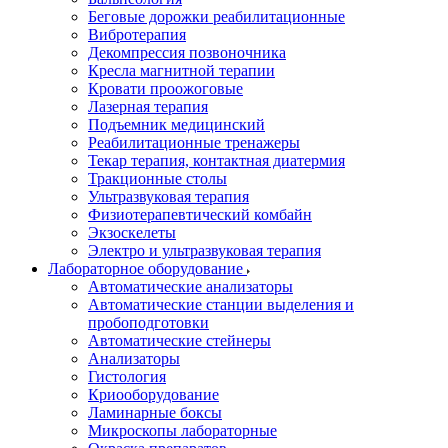
Беговые дорожки реабилитационные
Вибротерапия
Декомпрессия позвоночника
Кресла магнитной терапии
Кровати проожоговые
Лазерная терапия
Подъемник медицинский
Реабилитационные тренажеры
Текар терапия, контактная диатермия
Тракционные столы
Ультразвуковая терапия
Физиотерапевтический комбайн
Экзоскелеты
Электро и ультразвуковая терапия
Лабораторное оборудование
Автоматические анализаторы
Автоматические станции выделения и
пробоподготовки
Автоматические стейнеры
Анализаторы
Гистология
Криооборудование
Ламинарные боксы
Микроскопы лабораторные