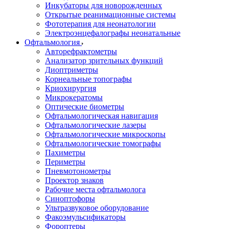
Инкубаторы для новорожденных
Открытые реанимационные системы
Фототерапия для неонатологии
Электроэнцефалографы неонатальные
Офтальмология
Авторефрактометры
Анализатор зрительных функций
Диоптриметры
Корнеальные топографы
Криохирургия
Микрокератомы
Оптические биометры
Офтальмологическая навигация
Офтальмологические лазеры
Офтальмологические микроскопы
Офтальмологические томографы
Пахиметры
Периметры
Пневмотонометры
Проектор знаков
Рабочие места офтальмолога
Синоптофоры
Ультразвуковое оборудование
Факоэмульсификаторы
Фороптеры