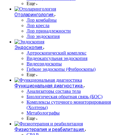
Еще
Отоларингология
Лор комбайны
Лор кресла
Лор принадлежности
Лор эндоскопия
Эндоскопия
Артроскопический комплекс
Видеокапсульная эндоскопия
Видеоэндоскопы
Гибкие эндоскопы (Фиброcкопы)
Еще
Функциональная диагностика
Анализаторы состава тела
Биологическая обратная связь (БОС)
Комплексы суточного мониторирования
(Холтеры)
Метаболографы
Еще
Физиотерапия и реабилитация
CPAP