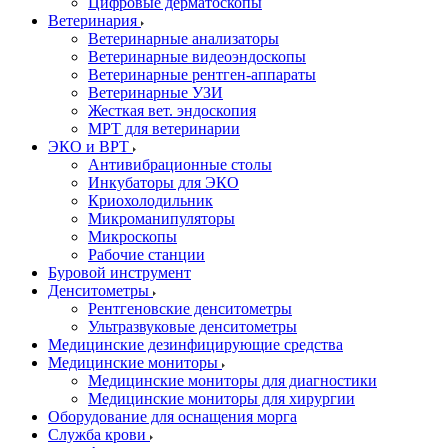
Цифровые дерматоскопы
Ветеринария
Ветеринарные анализаторы
Ветеринарные видеоэндоскопы
Ветеринарные рентген-аппараты
Ветеринарные УЗИ
Жесткая вет. эндоскопия
МРТ для ветеринарии
ЭКО и ВРТ
Антивибрационные столы
Инкубаторы для ЭКО
Криохолодильник
Микроманипуляторы
Микроскопы
Рабочие станции
Буровой инструмент
Денситометры
Рентгеновские денситометры
Ультразвуковые денситометры
Медицинские дезинфицирующие средства
Медицинские мониторы
Медицинские мониторы для диагностики
Медицинские мониторы для хирургии
Оборудование для оснащения морга
Служба крови