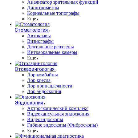
Анализатор зрительных функций
Диоптриметры
Корнеальные топографы
Еще
Стоматология
Автоклавы
Визиографы
Дентальные рентгены
Интраоральные камеры
Еще
Отоларингология
Лор комбайны
Лор кресла
Лор принадлежности
Лор эндоскопия
Эндоскопия
Артроскопический комплекс
Видеокапсульная эндоскопия
Видеоэндоскопы
Гибкие эндоскопы (Фиброcкопы)
Еще