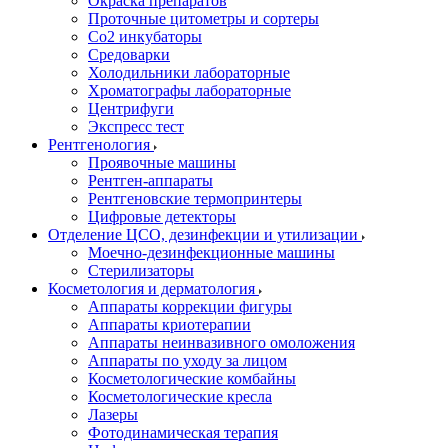
Окраска препаратов
Проточные цитометры и сортеры
Со2 инкубаторы
Средоварки
Холодильники лабораторные
Хроматографы лабораторные
Центрифуги
Экспресс тест
Рентгенология
Проявочные машины
Рентген-аппараты
Рентгеновские термопринтеры
Цифровые детекторы
Отделение ЦСО, дезинфекции и утилизации
Моечно-дезинфекционные машины
Стерилизаторы
Косметология и дерматология
Аппараты коррекции фигуры
Аппараты криотерапии
Аппараты неинвазивного омоложения
Аппараты по уходу за лицом
Косметологические комбайны
Косметологические кресла
Лазеры
Фотодинамическая терапия