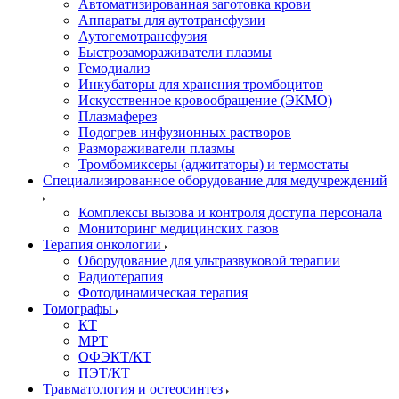
Автоматизированная заготовка крови
Аппараты для аутотрансфузии
Аутогемотрансфузия
Быстрозамораживатели плазмы
Гемодиализ
Инкубаторы для хранения тромбоцитов
Искусственное кровообращение (ЭКМО)
Плазмаферез
Подогрев инфузионных растворов
Размораживатели плазмы
Тромбомиксеры (аджитаторы) и термостаты
Специализированное оборудование для медучреждений
Комплексы вызова и контроля доступа персонала
Мониторинг медицинских газов
Терапия онкологии
Оборудование для ультразвуковой терапии
Радиотерапия
Фотодинамическая терапия
Томографы
КТ
МРТ
ОФЭКТ/КТ
ПЭТ/КТ
Травматология и остеосинтез