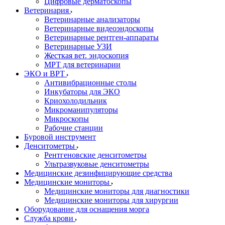
Цифровые дерматоскопы
Ветеринария
Ветеринарные анализаторы
Ветеринарные видеоэндоскопы
Ветеринарные рентген-аппараты
Ветеринарные УЗИ
Жесткая вет. эндоскопия
МРТ для ветеринарии
ЭКО и ВРТ
Антивибрационные столы
Инкубаторы для ЭКО
Криохолодильник
Микроманипуляторы
Микроскопы
Рабочие станции
Буровой инструмент
Денситометры
Рентгеновские денситометры
Ультразвуковые денситометры
Медицинские дезинфицирующие средства
Медицинские мониторы
Медицинские мониторы для диагностики
Медицинские мониторы для хирургии
Оборудование для оснащения морга
Служба крови