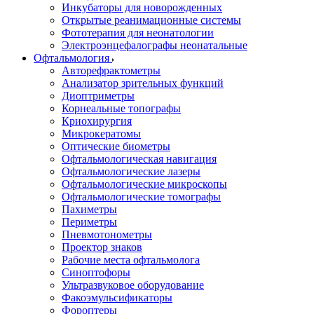
Инкубаторы для новорожденных
Открытые реанимационные системы
Фототерапия для неонатологии
Электроэнцефалографы неонатальные
Офтальмология
Авторефрактометры
Анализатор зрительных функций
Диоптриметры
Корнеальные топографы
Криохирургия
Микрокератомы
Оптические биометры
Офтальмологическая навигация
Офтальмологические лазеры
Офтальмологические микроскопы
Офтальмологические томографы
Пахиметры
Периметры
Пневмотонометры
Проектор знаков
Рабочие места офтальмолога
Синоптофоры
Ультразвуковое оборудование
Факоэмульсификаторы
Фороптеры