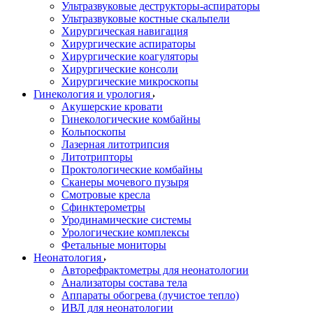
Ультразвуковые деструкторы-аспираторы
Ультразвуковые костные скальпели
Хирургическая навигация
Хирургические аспираторы
Хирургические коагуляторы
Хирургические консоли
Хирургические микроскопы
Гинекология и урология
Акушерские кровати
Гинекологические комбайны
Кольпоскопы
Лазерная литотрипсия
Литотрипторы
Проктологические комбайны
Сканеры мочевого пузыря
Смотровые кресла
Сфинктерометры
Уродинамические системы
Урологические комплексы
Фетальные мониторы
Неонатология
Авторефрактометры для неонатологии
Анализаторы состава тела
Аппараты обогрева (лучистое тепло)
ИВЛ для неонатологии