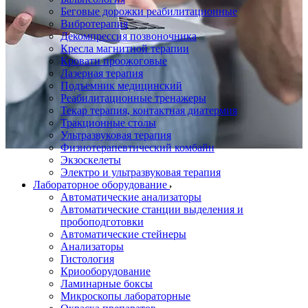
Беговые дорожки реабилитационные
Вибротерапия
Декомпрессия позвоночника
Кресла магнитной терапии
Кровати проожоговые
Лазерная терапия
Подъемник медицинский
Реабилитационные тренажеры
Текар терапия, контактная диатермия
Тракционные столы
Ультразвуковая терапия
Физиотерапевтический комбайн
Экзоскелеты
Электро и ультразвуковая терапия
Лабораторное оборудование
Автоматические анализаторы
Автоматические станции выделения и
пробоподготовки
Автоматические стейнеры
Анализаторы
Гистология
Криооборудование
Ламинарные боксы
Микроскопы лабораторные