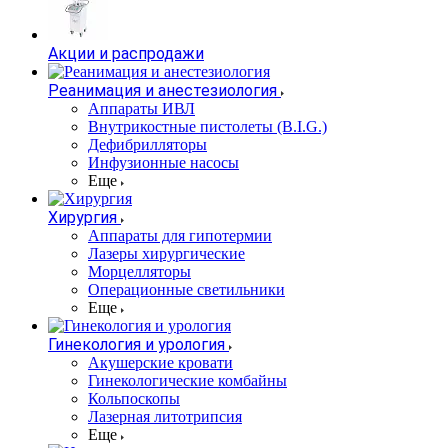
Акции и распродажи
Реанимация и анестезиология
Аппараты ИВЛ
Внутрикостные пистолеты (B.I.G.)
Дефибрилляторы
Инфузионные насосы
Еще
Хирургия
Аппараты для гипотермии
Лазеры хирургические
Морцелляторы
Операционные светильники
Еще
Гинекология и урология
Акушерские кровати
Гинекологические комбайны
Кольпоскопы
Лазерная литотрипсия
Еще