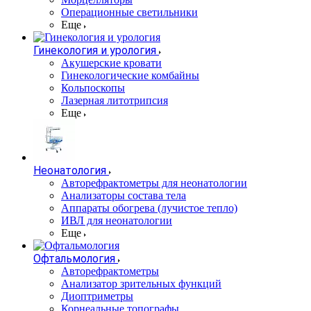
Операционные светильники
Еще
Гинекология и урология
Акушерские кровати
Гинекологические комбайны
Кольпоскопы
Лазерная литотрипсия
Еще
Неонатология
Авторефрактометры для неонатологии
Анализаторы состава тела
Аппараты обогрева (лучистое тепло)
ИВЛ для неонатологии
Еще
Офтальмология
Авторефрактометры
Анализатор зрительных функций
Диоптриметры
Корнеальные топографы