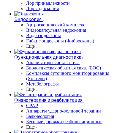
Лор принадлежности
Лор эндоскопия
Эндоскопия
Артроскопический комплекс
Видеокапсульная эндоскопия
Видеоэндоскопы
Гибкие эндоскопы (Фиброcкопы)
Еще
Функциональная диагностика
Анализаторы состава тела
Биологическая обратная связь (БОС)
Комплексы суточного мониторирования
(Холтеры)
Метаболографы
Еще
Физиотерапия и реабилитация
CPAP
Аппараты ударно-волновой терапии
Бальнеология
Беговые дорожки реабилитационные
Еще