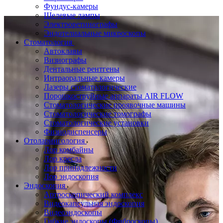
Фундус-камеры
Щелевые лампы
Электроретинографы
Эндотелиальные микроскопы
Стоматология
Автоклавы
Визиографы
Дентальные рентгены
Интраоральные камеры
Лазеры стоматологические
Порошкоструйные аппараты AIR FLOW
Стоматологические проявочные машины
Стоматологические томографы
Стоматологические установки
Физиодиспенсеры
Отоларингология
Лор комбайны
Лор кресла
Лор принадлежности
Лор эндоскопия
Эндоскопия
Артроскопический комплекс
Видеокапсульная эндоскопия
Видеоэндоскопы
Гибкие эндоскопы (Фиброcкопы)