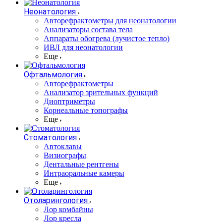
Неонатология
Авторефрактометры для неонатологии
Анализаторы состава тела
Аппараты обогрева (лучистое тепло)
ИВЛ для неонатологии
Еще
Офтальмология
Авторефрактометры
Анализатор зрительных функций
Диоптриметры
Корнеальные топографы
Еще
Стоматология
Автоклавы
Визиографы
Дентальные рентгены
Интраоральные камеры
Еще
Отоларингология
Лор комбайны
Лор кресла