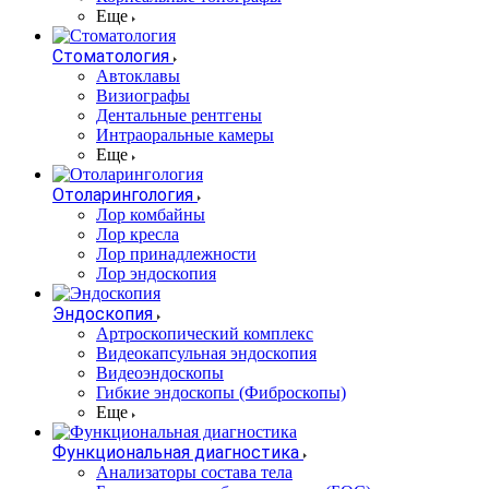
Еще
Стоматология
Автоклавы
Визиографы
Дентальные рентгены
Интраоральные камеры
Еще
Отоларингология
Лор комбайны
Лор кресла
Лор принадлежности
Лор эндоскопия
Эндоскопия
Артроскопический комплекс
Видеокапсульная эндоскопия
Видеоэндоскопы
Гибкие эндоскопы (Фиброcкопы)
Еще
Функциональная диагностика
Анализаторы состава тела