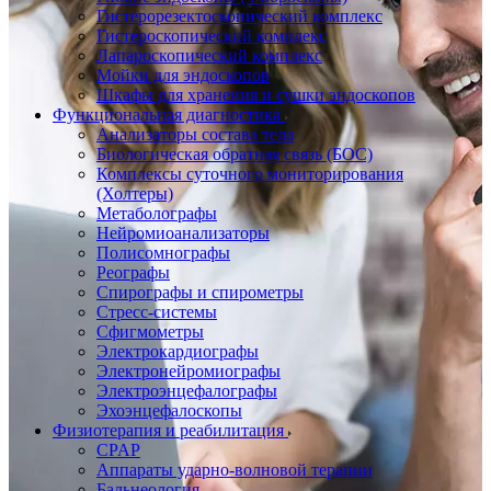
Гистерорезектоскопический комплекс
Гистероскопический комплекс
Лапароскопический комплекс
Мойки для эндоскопов
Шкафы для хранения и сушки эндоскопов
Функциональная диагностика
Анализаторы состава тела
Биологическая обратная связь (БОС)
Комплексы суточного мониторирования
(Холтеры)
Метаболографы
Нейромиоанализаторы
Полисомнографы
Реографы
Спирографы и спирометры
Стресс-системы
Сфигмометры
Электрокардиографы
Электронейромиографы
Электроэнцефалографы
Эхоэнцефалоскопы
Физиотерапия и реабилитация
CPAP
Аппараты ударно-волновой терапии
Бальнеология