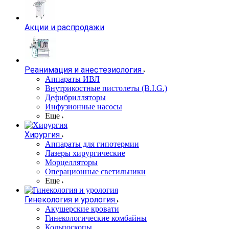
Акции и распродажи
Реанимация и анестезиология
Аппараты ИВЛ
Внутрикостные пистолеты (B.I.G.)
Дефибрилляторы
Инфузионные насосы
Еще
Хирургия
Аппараты для гипотермии
Лазеры хирургические
Морцелляторы
Операционные светильники
Еще
Гинекология и урология
Акушерские кровати
Гинекологические комбайны
Кольпоскопы