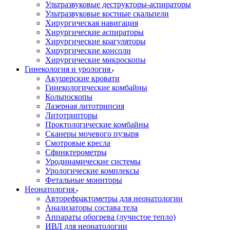
Ультразвуковые деструкторы-аспираторы
Ультразвуковые костные скальпели
Хирургическая навигация
Хирургические аспираторы
Хирургические коагуляторы
Хирургические консоли
Хирургические микроскопы
Гинекология и урология
Акушерские кровати
Гинекологические комбайны
Кольпоскопы
Лазерная литотрипсия
Литотрипторы
Проктологические комбайны
Сканеры мочевого пузыря
Смотровые кресла
Сфинктерометры
Уродинамические системы
Урологические комплексы
Фетальные мониторы
Неонатология
Авторефрактометры для неонатологии
Анализаторы состава тела
Аппараты обогрева (лучистое тепло)
ИВЛ для неонатологии