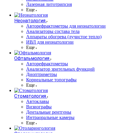
Лазерная литотрипсия
Еще
Неонатология
Авторефрактометры для неонатологии
Анализаторы состава тела
Аппараты обогрева (лучистое тепло)
ИВЛ для неонатологии
Еще
Офтальмология
Авторефрактометры
Анализатор зрительных функций
Диоптриметры
Корнеальные топографы
Еще
Стоматология
Автоклавы
Визиографы
Дентальные рентгены
Интраоральные камеры
Еще