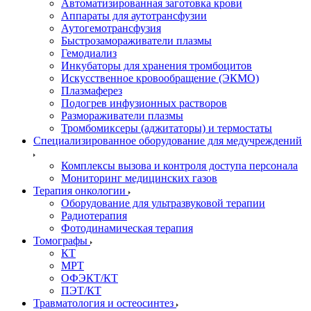
Автоматизированная заготовка крови
Аппараты для аутотрансфузии
Аутогемотрансфузия
Быстрозамораживатели плазмы
Гемодиализ
Инкубаторы для хранения тромбоцитов
Искусственное кровообращение (ЭКМО)
Плазмаферез
Подогрев инфузионных растворов
Размораживатели плазмы
Тромбомиксеры (аджитаторы) и термостаты
Специализированное оборудование для медучреждений
Комплексы вызова и контроля доступа персонала
Мониторинг медицинских газов
Терапия онкологии
Оборудование для ультразвуковой терапии
Радиотерапия
Фотодинамическая терапия
Томографы
КТ
МРТ
ОФЭКТ/КТ
ПЭТ/КТ
Травматология и остеосинтез