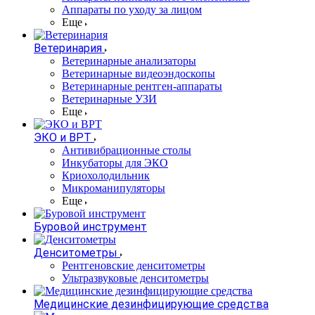
Аппараты по уходу за лицом
Еще
Ветеринария
Ветеринарные анализаторы
Ветеринарные видеоэндоскопы
Ветеринарные рентген-аппараты
Ветеринарные УЗИ
Еще
ЭКО и ВРТ
Антивибрационные столы
Инкубаторы для ЭКО
Криохолодильник
Микроманипуляторы
Еще
Буровой инструмент
Денситометры
Рентгеновские денситометры
Ультразвуковые денситометры
Медицинские дезинфицирующие средства