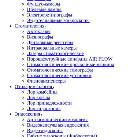
Фундус-камеры
Щелевые лампы
Электроретинографы
Эндотелиальные микроскопы
Стоматология
Автоклавы
Визиографы
Дентальные рентгены
Интраоральные камеры
Лазеры стоматологические
Порошкоструйные аппараты AIR FLOW
Стоматологические проявочные машины
Стоматологические томографы
Стоматологические установки
Физиодиспенсеры
Отоларингология
Лор комбайны
Лор кресла
Лор принадлежности
Лор эндоскопия
Эндоскопия
Артроскопический комплекс
Видеокапсульная эндоскопия
Видеоэндоскопы
Гибкие эндоскопы (Фиброcкопы)