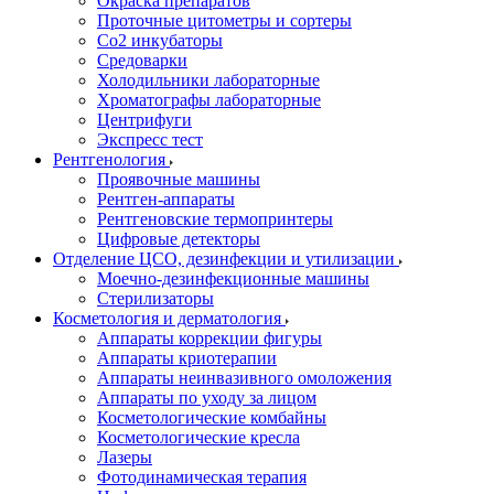
Окраска препаратов
Проточные цитометры и сортеры
Со2 инкубаторы
Средоварки
Холодильники лабораторные
Хроматографы лабораторные
Центрифуги
Экспресс тест
Рентгенология
Проявочные машины
Рентген-аппараты
Рентгеновские термопринтеры
Цифровые детекторы
Отделение ЦСО, дезинфекции и утилизации
Моечно-дезинфекционные машины
Стерилизаторы
Косметология и дерматология
Аппараты коррекции фигуры
Аппараты криотерапии
Аппараты неинвазивного омоложения
Аппараты по уходу за лицом
Косметологические комбайны
Косметологические кресла
Лазеры
Фотодинамическая терапия