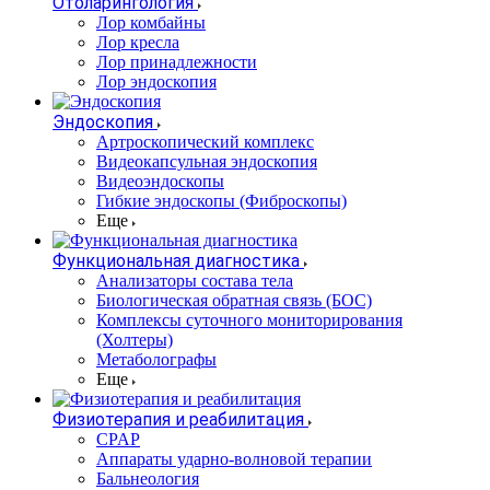
Отоларингология
Лор комбайны
Лор кресла
Лор принадлежности
Лор эндоскопия
Эндоскопия
Артроскопический комплекс
Видеокапсульная эндоскопия
Видеоэндоскопы
Гибкие эндоскопы (Фиброcкопы)
Еще
Функциональная диагностика
Анализаторы состава тела
Биологическая обратная связь (БОС)
Комплексы суточного мониторирования
(Холтеры)
Метаболографы
Еще
Физиотерапия и реабилитация
CPAP
Аппараты ударно-волновой терапии
Бальнеология