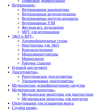
Цифровые дерматоскопы
Ветеринария
Ветеринарные анализаторы
Ветеринарные видеоэндоскопы
Ветеринарные рентген-аппараты
Ветеринарные УЗИ
Жесткая вет. эндоскопия
МРТ для ветеринарии
ЭКО и ВРТ
Антивибрационные столы
Инкубаторы для ЭКО
Криохолодильник
Микроманипуляторы
Микроскопы
Рабочие станции
Буровой инструмент
Денситометры
Рентгеновские денситометры
Ультразвуковые денситометры
Медицинские дезинфицирующие средства
Медицинские мониторы
Медицинские мониторы для диагностики
Медицинские мониторы для хирургии
Оборудование для оснащения морга
Служба крови