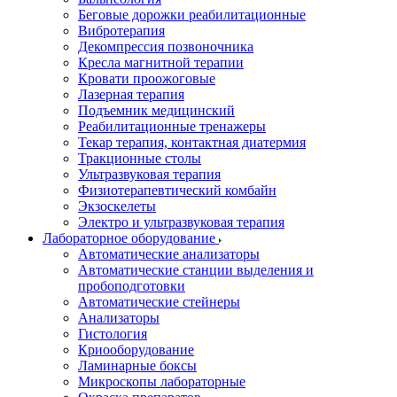
Беговые дорожки реабилитационные
Вибротерапия
Декомпрессия позвоночника
Кресла магнитной терапии
Кровати проожоговые
Лазерная терапия
Подъемник медицинский
Реабилитационные тренажеры
Текар терапия, контактная диатермия
Тракционные столы
Ультразвуковая терапия
Физиотерапевтический комбайн
Экзоскелеты
Электро и ультразвуковая терапия
Лабораторное оборудование
Автоматические анализаторы
Автоматические станции выделения и
пробоподготовки
Автоматические стейнеры
Анализаторы
Гистология
Криооборудование
Ламинарные боксы
Микроскопы лабораторные