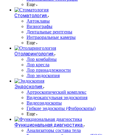
Еще
Стоматология
Автоклавы
Визиографы
Дентальные рентгены
Интраоральные камеры
Еще
Отоларингология
Лор комбайны
Лор кресла
Лор принадлежности
Лор эндоскопия
Эндоскопия
Артроскопический комплекс
Видеокапсульная эндоскопия
Видеоэндоскопы
Гибкие эндоскопы (Фиброcкопы)
Еще
Функциональная диагностика
Анализаторы состава тела