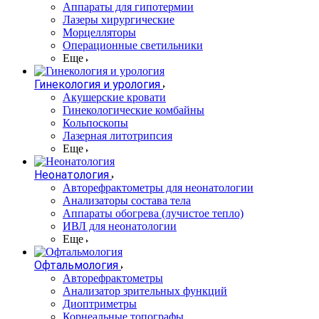
Аппараты для гипотермии
Лазеры хирургические
Морцелляторы
Операционные светильники
Еще
Гинекология и урология
Акушерские кровати
Гинекологические комбайны
Кольпоскопы
Лазерная литотрипсия
Еще
Неонатология
Авторефрактометры для неонатологии
Анализаторы состава тела
Аппараты обогрева (лучистое тепло)
ИВЛ для неонатологии
Еще
Офтальмология
Авторефрактометры
Анализатор зрительных функций
Диоптриметры
Корнеальные топографы