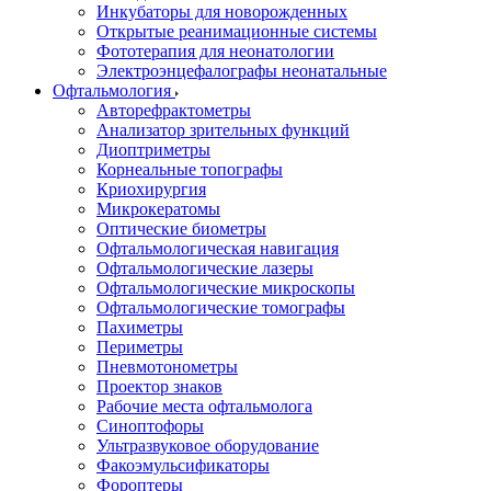
Инкубаторы для новорожденных
Открытые реанимационные системы
Фототерапия для неонатологии
Электроэнцефалографы неонатальные
Офтальмология
Авторефрактометры
Анализатор зрительных функций
Диоптриметры
Корнеальные топографы
Криохирургия
Микрокератомы
Оптические биометры
Офтальмологическая навигация
Офтальмологические лазеры
Офтальмологические микроскопы
Офтальмологические томографы
Пахиметры
Периметры
Пневмотонометры
Проектор знаков
Рабочие места офтальмолога
Синоптофоры
Ультразвуковое оборудование
Факоэмульсификаторы
Фороптеры