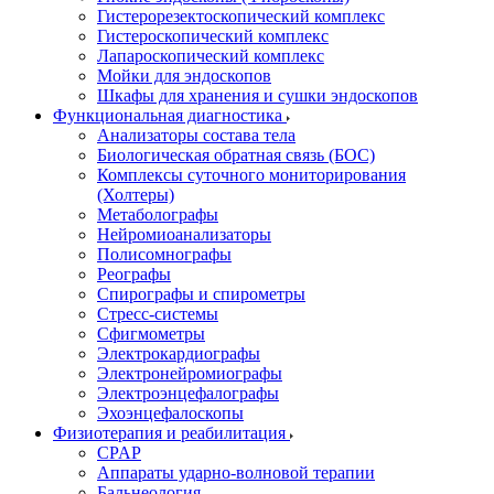
Гистерорезектоскопический комплекс
Гистероскопический комплекс
Лапароскопический комплекс
Мойки для эндоскопов
Шкафы для хранения и сушки эндоскопов
Функциональная диагностика
Анализаторы состава тела
Биологическая обратная связь (БОС)
Комплексы суточного мониторирования
(Холтеры)
Метаболографы
Нейромиоанализаторы
Полисомнографы
Реографы
Спирографы и спирометры
Стресс-системы
Сфигмометры
Электрокардиографы
Электронейромиографы
Электроэнцефалографы
Эхоэнцефалоскопы
Физиотерапия и реабилитация
CPAP
Аппараты ударно-волновой терапии
Бальнеология