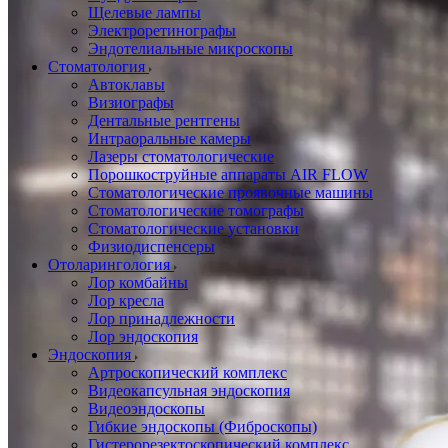
Щелевые лампы
Электроретинографы
Эндотелиальные микроскопы
Стоматология
Автоклавы
Визиографы
Дентальные рентгены
Интраоральные камеры
Лазеры стоматологические
Порошкоструйные аппараты AIR FLOW
Стоматологические проявочные машины
Стоматологические томографы
Стоматологические установки
Физиодиспенсеры
Отоларингология
Лор комбайны
Лор кресла
Лор принадлежности
Лор эндоскопия
Эндоскопия
Артроскопический комплекс
Видеокапсульная эндоскопия
Видеоэндоскопы
Гибкие эндоскопы (Фиброcкопы)
Гистерорезектоскопический комплекс