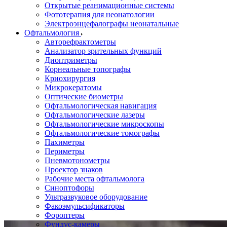
Открытые реанимационные системы
Фототерапия для неонатологии
Электроэнцефалографы неонатальные
Офтальмология
Авторефрактометры
Анализатор зрительных функций
Диоптриметры
Корнеальные топографы
Криохирургия
Микрокератомы
Оптические биометры
Офтальмологическая навигация
Офтальмологические лазеры
Офтальмологические микроскопы
Офтальмологические томографы
Пахиметры
Периметры
Пневмотонометры
Проектор знаков
Рабочие места офтальмолога
Синоптофоры
Ультразвуковое оборудование
Факоэмульсификаторы
Фороптеры
Фундус-камеры