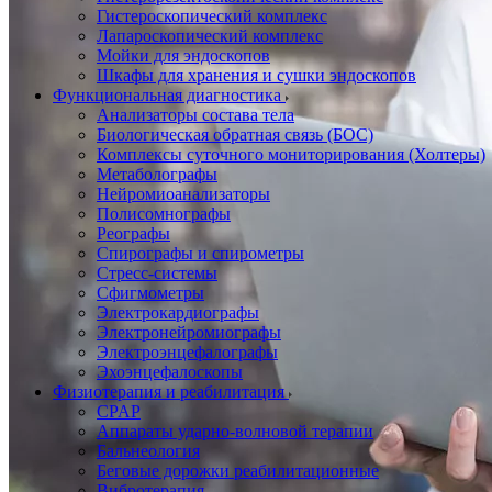
Гистероскопический комплекс
Лапароскопический комплекс
Мойки для эндоскопов
Шкафы для хранения и сушки эндоскопов
Функциональная диагностика
Анализаторы состава тела
Биологическая обратная связь (БОС)
Комплексы суточного мониторирования (Холтеры)
Метаболографы
Нейромиоанализаторы
Полисомнографы
Реографы
Спирографы и спирометры
Стресс-системы
Сфигмометры
Электрокардиографы
Электронейромиографы
Электроэнцефалографы
Эхоэнцефалоскопы
Физиотерапия и реабилитация
CPAP
Аппараты ударно-волновой терапии
Бальнеология
Беговые дорожки реабилитационные
Вибротерапия