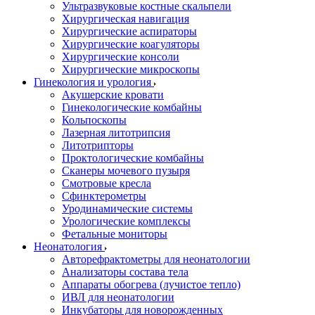
Ультразвуковые костные скальпели
Хирургическая навигация
Хирургические аспираторы
Хирургические коагуляторы
Хирургические консоли
Хирургические микроскопы
Гинекология и урология
Акушерские кровати
Гинекологические комбайны
Кольпоскопы
Лазерная литотрипсия
Литотрипторы
Проктологические комбайны
Сканеры мочевого пузыря
Смотровые кресла
Сфинктерометры
Уродинамические системы
Урологические комплексы
Фетальные мониторы
Неонатология
Авторефрактометры для неонатологии
Анализаторы состава тела
Аппараты обогрева (лучистое тепло)
ИВЛ для неонатологии
Инкубаторы для новорожденных