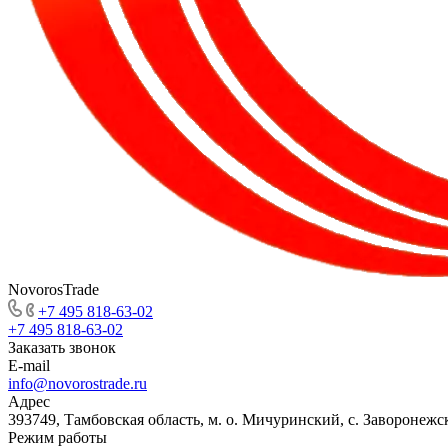
NovorosTrade
+7 495 818-63-02
+7 495 818-63-02
Заказать звонок
E-mail
info@novorostrade.ru
Адрес
393749, Тамбовская область, м. о. Мичуринский, с. Заворонежск
Режим работы