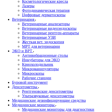
Косметологические кресла
Лазеры
Фотодинамическая терапия
Цифровые дерматоскопы
Ветеринария
Ветеринарные анализаторы
Ветеринарные видеоэндоскопы
Ветеринарные рентген-аппараты
Ветеринарные УЗИ
Жесткая вет. эндоскопия
МРТ для ветеринарии
ЭКО и ВРТ
Антивибрационные столы
Инкубаторы для ЭКО
Криохолодильник
Микроманипуляторы
Микроскопы
Рабочие станции
Буровой инструмент
Денситометры
Рентгеновские денситометры
Ультразвуковые денситометры
Медицинские дезинфицирующие средства
Медицинские мониторы
Медицинские мониторы для диагностики