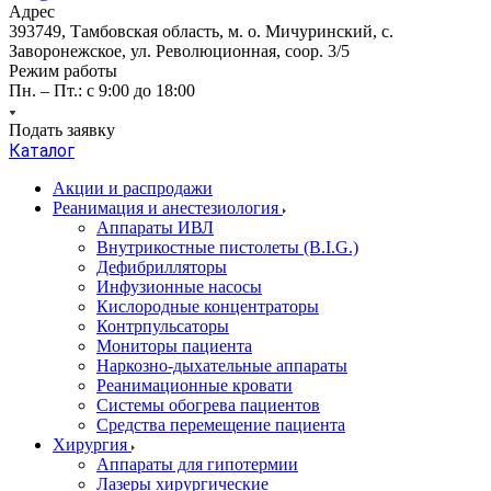
Адрес
393749, Тамбовская область, м. о. Мичуринский, с.
Заворонежское, ул. Революционная, соор. 3/5
Режим работы
Пн. – Пт.: с 9:00 до 18:00
Подать заявку
Каталог
Акции и распродажи
Реанимация и анестезиология
Аппараты ИВЛ
Внутрикостные пистолеты (B.I.G.)
Дефибрилляторы
Инфузионные насосы
Кислородные концентраторы
Контрпульсаторы
Мониторы пациента
Наркозно-дыхательные аппараты
Реанимационные кровати
Системы обогрева пациентов
Средства перемещение пациента
Хирургия
Аппараты для гипотермии
Лазеры хирургические