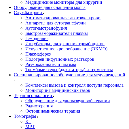
Медицинские мониторы для хирургии
Оборудование для оснащения морга
Служба крови
Автоматизированная заготовка крови
Аппараты для аутотрансфузии
Аутогемотрансфузия
Быстрозамораживатели плазмы
Гемодиализ
Инкубаторы для хранения тромбоцитов
Искусственное кровообращение (ЭКМО)
Плазмаферез
Подогрев инфузионных растворов
Размораживатели плазмы
Тромбомиксеры (аджитаторы) и термостаты
Специализированное оборудование для медучреждений
Комплексы вызова и контроля доступа персонала
Мониторинг медицинских газов
Терапия онкологии
Оборудование для ультразвуковой терапии
Радиотерапия
Фотодинамическая терапия
Томографы
КТ
МРТ