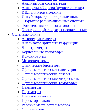
Анализаторы состава тела
Аппараты обогрева (лучистое тепло)
ИВЛ для неонатологии
Инкубаторы для новорожденных
Открытые реанимационные системы
Фототерапия для неонатологии
Электроэнцефалографы неонатальные
Офтальмология
Авторефрактометры
Анализатор зрительных функций
Диоптриметры
Корнеальные топографы
Криохирургия
Микрокератомы
Оптические биометры
Офтальмологическая навигация
Офтальмологические лазеры
Офтальмологические микроскопы
Офтальмологические томографы
Пахиметры
Периметры
Пневмотонометры
Проектор знаков
Рабочие места офтальмолога
Синоптофоры