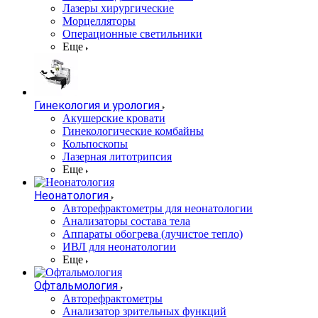
Лазеры хирургические
Морцелляторы
Операционные светильники
Еще
Гинекология и урология
Акушерские кровати
Гинекологические комбайны
Кольпоскопы
Лазерная литотрипсия
Еще
Неонатология
Авторефрактометры для неонатологии
Анализаторы состава тела
Аппараты обогрева (лучистое тепло)
ИВЛ для неонатологии
Еще
Офтальмология
Авторефрактометры
Анализатор зрительных функций