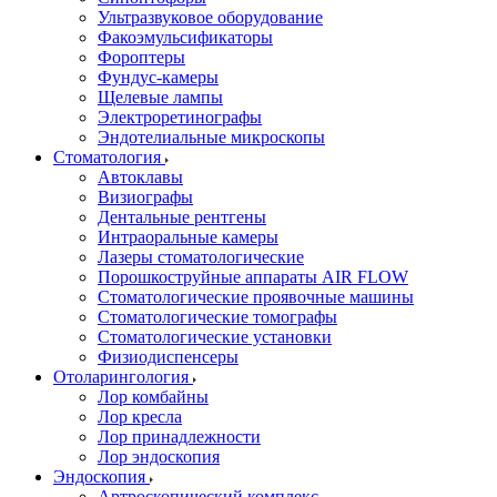
Ультразвуковое оборудование
Факоэмульсификаторы
Фороптеры
Фундус-камеры
Щелевые лампы
Электроретинографы
Эндотелиальные микроскопы
Стоматология
Автоклавы
Визиографы
Дентальные рентгены
Интраоральные камеры
Лазеры стоматологические
Порошкоструйные аппараты AIR FLOW
Стоматологические проявочные машины
Стоматологические томографы
Стоматологические установки
Физиодиспенсеры
Отоларингология
Лор комбайны
Лор кресла
Лор принадлежности
Лор эндоскопия
Эндоскопия
Артроскопический комплекс