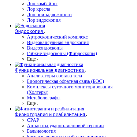
Лор комбайны
Лор кресла
Лор принадлежности
Лор эндоскопия
Эндоскопия
Артроскопический комплекс
Видеокапсульная эндоскопия
Видеоэндоскопы
Гибкие эндоскопы (Фиброcкопы)
Еще
Функциональная диагностика
Анализаторы состава тела
Биологическая обратная связь (БОС)
Комплексы суточного мониторирования
(Холтеры)
Метаболографы
Еще
Физиотерапия и реабилитация
CPAP
Аппараты ударно-волновой терапии
Бальнеология
Беговые дорожки реабилитационные