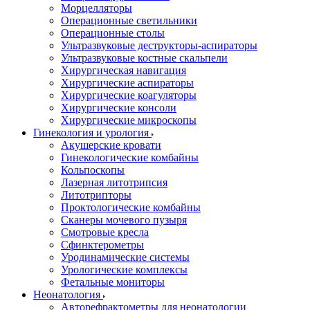
Морцелляторы
Операционные светильники
Операционные столы
Ультразвуковые деструкторы-аспираторы
Ультразвуковые костные скальпели
Хирургическая навигация
Хирургические аспираторы
Хирургические коагуляторы
Хирургические консоли
Хирургические микроскопы
Гинекология и урология
Акушерские кровати
Гинекологические комбайны
Кольпоскопы
Лазерная литотрипсия
Литотрипторы
Проктологические комбайны
Сканеры мочевого пузыря
Смотровые кресла
Сфинктерометры
Уродинамические системы
Урологические комплексы
Фетальные мониторы
Неонатология
Авторефрактометры для неонатологии