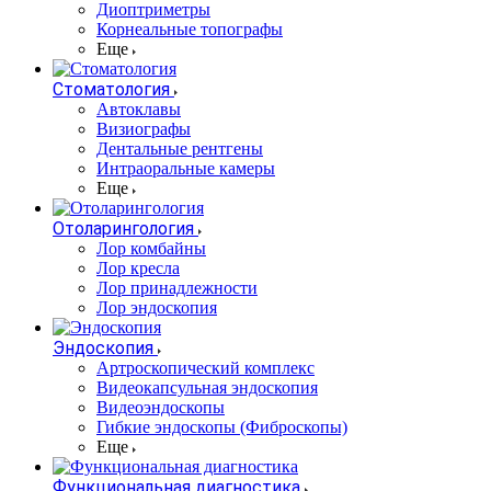
Диоптриметры
Корнеальные топографы
Еще
Стоматология
Автоклавы
Визиографы
Дентальные рентгены
Интраоральные камеры
Еще
Отоларингология
Лор комбайны
Лор кресла
Лор принадлежности
Лор эндоскопия
Эндоскопия
Артроскопический комплекс
Видеокапсульная эндоскопия
Видеоэндоскопы
Гибкие эндоскопы (Фиброcкопы)
Еще
Функциональная диагностика