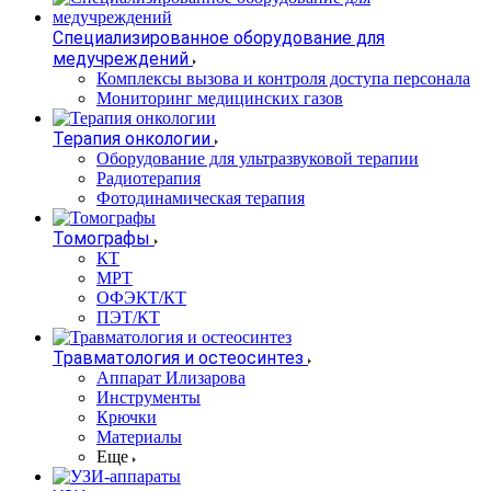
Специализированное оборудование для
медучреждений
Комплексы вызова и контроля доступа персонала
Мониторинг медицинских газов
Терапия онкологии
Оборудование для ультразвуковой терапии
Радиотерапия
Фотодинамическая терапия
Томографы
КТ
МРТ
ОФЭКТ/КТ
ПЭТ/КТ
Травматология и остеосинтез
Аппарат Илизарова
Инструменты
Крючки
Материалы
Еще