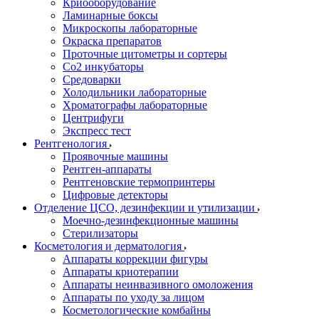
Криооборудование
Ламинарные боксы
Микроскопы лабораторные
Окраска препаратов
Проточные цитометры и сортеры
Со2 инкубаторы
Средоварки
Холодильники лабораторные
Хроматографы лабораторные
Центрифуги
Экспресс тест
Рентгенология
Проявочные машины
Рентген-аппараты
Рентгеновские термопринтеры
Цифровые детекторы
Отделение ЦСО, дезинфекции и утилизации
Моечно-дезинфекционные машины
Стерилизаторы
Косметология и дерматология
Аппараты коррекции фигуры
Аппараты криотерапии
Аппараты неинвазивного омоложения
Аппараты по уходу за лицом
Косметологические комбайны