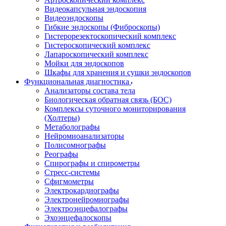
Видеокапсульная эндоскопия
Видеоэндоскопы
Гибкие эндоскопы (Фиброcкопы)
Гистерорезектоскопический комплекс
Гистероскопический комплекс
Лапароскопический комплекс
Мойки для эндоскопов
Шкафы для хранения и сушки эндоскопов
Функциональная диагностика
Анализаторы состава тела
Биологическая обратная связь (БОС)
Комплексы суточного мониторирования
(Холтеры)
Метаболографы
Нейромиоанализаторы
Полисомнографы
Реографы
Спирографы и спирометры
Стресс-системы
Сфигмометры
Электрокардиографы
Электронейромиографы
Электроэнцефалографы
Эхоэнцефалоскопы