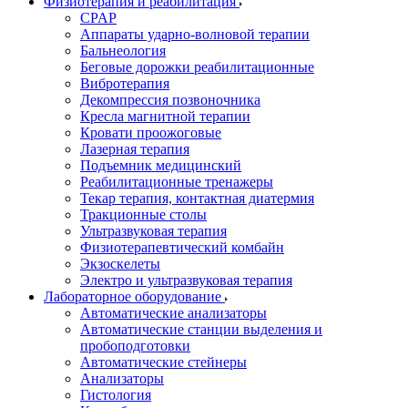
Физиотерапия и реабилитация
CPAP
Аппараты ударно-волновой терапии
Бальнеология
Беговые дорожки реабилитационные
Вибротерапия
Декомпрессия позвоночника
Кресла магнитной терапии
Кровати проожоговые
Лазерная терапия
Подъемник медицинский
Реабилитационные тренажеры
Текар терапия, контактная диатермия
Тракционные столы
Ультразвуковая терапия
Физиотерапевтический комбайн
Экзоскелеты
Электро и ультразвуковая терапия
Лабораторное оборудование
Автоматические анализаторы
Автоматические станции выделения и
пробоподготовки
Автоматические стейнеры
Анализаторы
Гистология