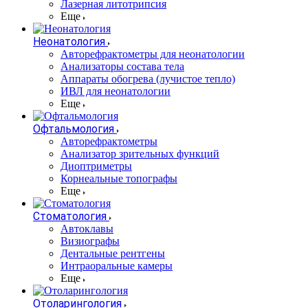
Лазерная литотрипсия
Еще
Неонатология
Авторефрактометры для неонатологии
Анализаторы состава тела
Аппараты обогрева (лучистое тепло)
ИВЛ для неонатологии
Еще
Офтальмология
Авторефрактометры
Анализатор зрительных функций
Диоптриметры
Корнеальные топографы
Еще
Стоматология
Автоклавы
Визиографы
Дентальные рентгены
Интраоральные камеры
Еще
Отоларингология