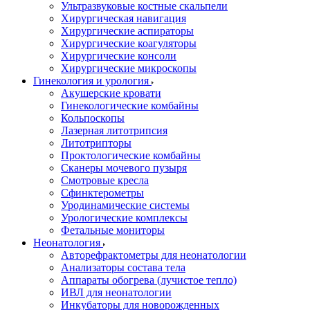
Ультразвуковые костные скальпели
Хирургическая навигация
Хирургические аспираторы
Хирургические коагуляторы
Хирургические консоли
Хирургические микроскопы
Гинекология и урология
Акушерские кровати
Гинекологические комбайны
Кольпоскопы
Лазерная литотрипсия
Литотрипторы
Проктологические комбайны
Сканеры мочевого пузыря
Смотровые кресла
Сфинктерометры
Уродинамические системы
Урологические комплексы
Фетальные мониторы
Неонатология
Авторефрактометры для неонатологии
Анализаторы состава тела
Аппараты обогрева (лучистое тепло)
ИВЛ для неонатологии
Инкубаторы для новорожденных