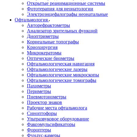
Открытые реанимационные системы
Фототерапия для неонатологии
Электроэнцефалографы неонатальные
Офтальмология
Авторефрактометры
Анализатор зрительных функций
Диоптриметры
Корнеальные топографы
Криохирургия
Микрокератомы
Оптические биометры
Офтальмологическая навигация
Офтальмологические лазеры
Офтальмологические микроскопы
Офтальмологические томографы
Пахиметры
Периметры
Пневмотонометры
Проектор знаков
Рабочие места офтальмолога
Синоптофоры
Ультразвуковое оборудование
Факоэмульсификаторы
Фороптеры
Фундус-камеры