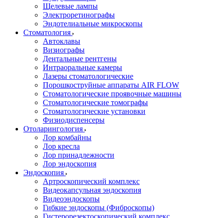
Щелевые лампы
Электроретинографы
Эндотелиальные микроскопы
Стоматология
Автоклавы
Визиографы
Дентальные рентгены
Интраоральные камеры
Лазеры стоматологические
Порошкоструйные аппараты AIR FLOW
Стоматологические проявочные машины
Стоматологические томографы
Стоматологические установки
Физиодиспенсеры
Отоларингология
Лор комбайны
Лор кресла
Лор принадлежности
Лор эндоскопия
Эндоскопия
Артроскопический комплекс
Видеокапсульная эндоскопия
Видеоэндоскопы
Гибкие эндоскопы (Фиброcкопы)
Гистерорезектоскопический комплекс