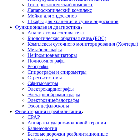
Гистероскопический комплекс
Лапароскопический комплекс
Мойки для эндоскопов
Шкафы для хранения и сушки эндоскопов
Функциональная диагностика
Анализаторы состава тела
Биологическая обратная связь (БОС)
Комплексы суточного мониторирования (Холтеры)
Метаболографы
Нейромиоанализаторы
Полисомнографы
Реографы
Спирографы и спирометры
Стресс-системы
Сфигмометры
Электрокардиографы
Электронейромиографы
Электроэнцефалографы
Эхоэнцефалоскопы
Физиотерапия и реабилитация
CPAP
Аппараты ударно-волновой терапии
Бальнеология
Беговые дорожки реабилитационные
Вибротерапия