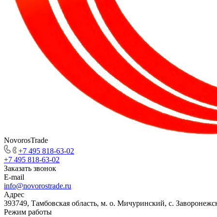
NovorosTrade
+7 495 818-63-02
+7 495 818-63-02
Заказать звонок
E-mail
info@novorostrade.ru
Адрес
393749, Тамбовская область, м. о. Мичуринский, с. Заворонежск
Режим работы