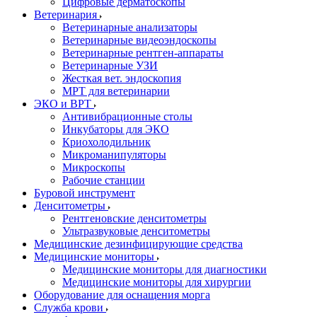
Цифровые дерматоскопы
Ветеринария
Ветеринарные анализаторы
Ветеринарные видеоэндоскопы
Ветеринарные рентген-аппараты
Ветеринарные УЗИ
Жесткая вет. эндоскопия
МРТ для ветеринарии
ЭКО и ВРТ
Антивибрационные столы
Инкубаторы для ЭКО
Криохолодильник
Микроманипуляторы
Микроскопы
Рабочие станции
Буровой инструмент
Денситометры
Рентгеновские денситометры
Ультразвуковые денситометры
Медицинские дезинфицирующие средства
Медицинские мониторы
Медицинские мониторы для диагностики
Медицинские мониторы для хирургии
Оборудование для оснащения морга
Служба крови