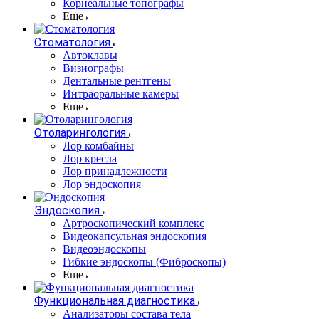
Корнеальные топографы
Еще
Стоматология
Автоклавы
Визиографы
Дентальные рентгены
Интраоральные камеры
Еще
Отоларингология
Лор комбайны
Лор кресла
Лор принадлежности
Лор эндоскопия
Эндоскопия
Артроскопический комплекс
Видеокапсульная эндоскопия
Видеоэндоскопы
Гибкие эндоскопы (Фиброcкопы)
Еще
Функциональная диагностика
Анализаторы состава тела