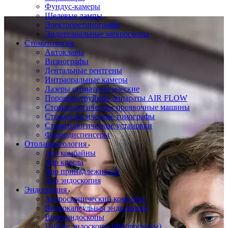
Фундус-камеры
Щелевые лампы
Электроретинографы
Эндотелиальные микроскопы
Стоматология
Автоклавы
Визиографы
Дентальные рентгены
Интраоральные камеры
Лазеры стоматологические
Порошкоструйные аппараты AIR FLOW
Стоматологические проявочные машины
Стоматологические томографы
Стоматологические установки
Физиодиспенсеры
Отоларингология
Лор комбайны
Лор кресла
Лор принадлежности
Лор эндоскопия
Эндоскопия
Артроскопический комплекс
Видеокапсульная эндоскопия
Видеоэндоскопы
Гибкие эндоскопы (Фиброcкопы)