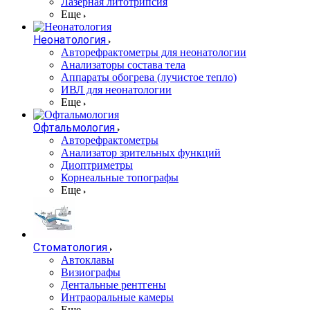
Лазерная литотрипсия
Еще
Неонатология
Авторефрактометры для неонатологии
Анализаторы состава тела
Аппараты обогрева (лучистое тепло)
ИВЛ для неонатологии
Еще
Офтальмология
Авторефрактометры
Анализатор зрительных функций
Диоптриметры
Корнеальные топографы
Еще
Стоматология
Автоклавы
Визиографы
Дентальные рентгены
Интраоральные камеры
Еще