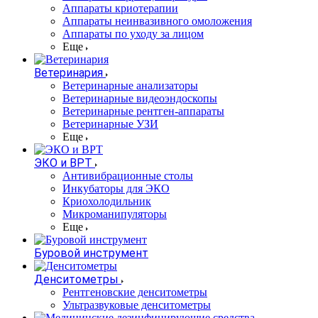
Аппараты криотерапии
Аппараты неинвазивного омоложения
Аппараты по уходу за лицом
Еще
Ветеринария
Ветеринарные анализаторы
Ветеринарные видеоэндоскопы
Ветеринарные рентген-аппараты
Ветеринарные УЗИ
Еще
ЭКО и ВРТ
Антивибрационные столы
Инкубаторы для ЭКО
Криохолодильник
Микроманипуляторы
Еще
Буровой инструмент
Денситометры
Рентгеновские денситометры
Ультразвуковые денситометры