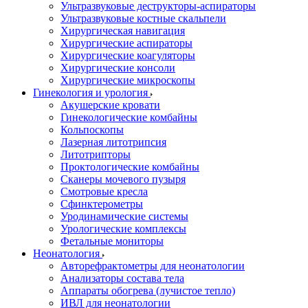
Ультразвуковые деструкторы-аспираторы
Ультразвуковые костные скальпели
Хирургическая навигация
Хирургические аспираторы
Хирургические коагуляторы
Хирургические консоли
Хирургические микроскопы
Гинекология и урология
Акушерские кровати
Гинекологические комбайны
Кольпоскопы
Лазерная литотрипсия
Литотрипторы
Проктологические комбайны
Сканеры мочевого пузыря
Смотровые кресла
Сфинктерометры
Уродинамические системы
Урологические комплексы
Фетальные мониторы
Неонатология
Авторефрактометры для неонатологии
Анализаторы состава тела
Аппараты обогрева (лучистое тепло)
ИВЛ для неонатологии