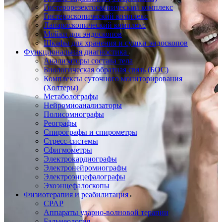
Гистерорезектоскопический комплекс
Гистероскопический комплекс
Лапароскопический комплекс
Мойки для эндоскопов
Шкафы для хранения и сушки эндоскопов
Функциональная диагностика
Анализаторы состава тела
Биологическая обратная связь (БОС)
Комплексы суточного мониторирования
(Холтеры)
Метаболографы
Нейромиоанализаторы
Полисомнографы
Реографы
Спирографы и спирометры
Стресс-системы
Сфигмометры
Электрокардиографы
Электронейромиографы
Электроэнцефалографы
Эхоэнцефалоскопы
Физиотерапия и реабилитация
CPAP
Аппараты ударно-волновой терапии
Бальнеология