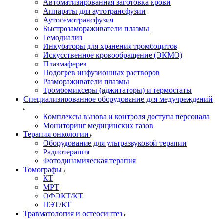
Автоматизированная заготовка крови
Аппараты для аутотрансфузии
Аутогемотрансфузия
Быстрозамораживатели плазмы
Гемодиализ
Инкубаторы для хранения тромбоцитов
Искусственное кровообращение (ЭКМО)
Плазмаферез
Подогрев инфузионных растворов
Размораживатели плазмы
Тромбомиксеры (аджитаторы) и термостаты
Специализированное оборудование для медучреждений
Комплексы вызова и контроля доступа персонала
Мониторинг медицинских газов
Терапия онкологии
Оборудование для ультразвуковой терапии
Радиотерапия
Фотодинамическая терапия
Томографы
КТ
МРТ
ОФЭКТ/КТ
ПЭТ/КТ
Травматология и остеосинтез