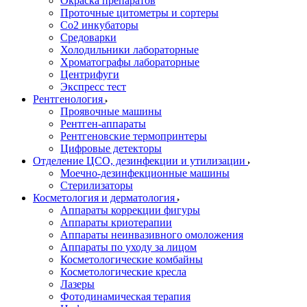
Окраска препаратов
Проточные цитометры и сортеры
Со2 инкубаторы
Средоварки
Холодильники лабораторные
Хроматографы лабораторные
Центрифуги
Экспресс тест
Рентгенология
Проявочные машины
Рентген-аппараты
Рентгеновские термопринтеры
Цифровые детекторы
Отделение ЦСО, дезинфекции и утилизации
Моечно-дезинфекционные машины
Стерилизаторы
Косметология и дерматология
Аппараты коррекции фигуры
Аппараты криотерапии
Аппараты неинвазивного омоложения
Аппараты по уходу за лицом
Косметологические комбайны
Косметологические кресла
Лазеры
Фотодинамическая терапия