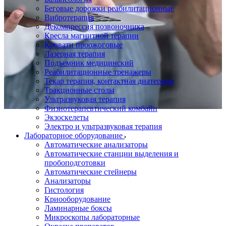
Беговые дорожки реабилитационные
Вибротерапия
Декомпрессия позвоночника
Кресла магнитной терапии
Кровати проожоговые
Лазерная терапия
Подъемник медицинский
Реабилитационные тренажеры
Текар терапия, контактная диатермия
Тракционные столы
Ультразвуковая терапия
Физиотерапевтический комбайн
Экзоскелеты
Электро и ультразвуковая терапия
Лабораторное оборудование
Автоматические анализаторы
Автоматические станции выделения и
пробоподготовки
Автоматические стейнеры
Анализаторы
Гистология
Криооборудование
Ламинарные боксы
Микроскопы лабораторные