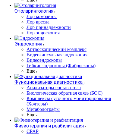
Отоларингология
Лор комбайны
Лор кресла
Лор принадлежности
Лор эндоскопия
Эндоскопия
Артроскопический комплекс
Видеокапсульная эндоскопия
Видеоэндоскопы
Гибкие эндоскопы (Фиброcкопы)
Еще
Функциональная диагностика
Анализаторы состава тела
Биологическая обратная связь (БОС)
Комплексы суточного мониторирования
(Холтеры)
Метаболографы
Еще
Физиотерапия и реабилитация
CPAP