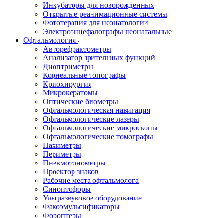
Инкубаторы для новорожденных
Открытые реанимационные системы
Фототерапия для неонатологии
Электроэнцефалографы неонатальные
Офтальмология
Авторефрактометры
Анализатор зрительных функций
Диоптриметры
Корнеальные топографы
Криохирургия
Микрокератомы
Оптические биометры
Офтальмологическая навигация
Офтальмологические лазеры
Офтальмологические микроскопы
Офтальмологические томографы
Пахиметры
Периметры
Пневмотонометры
Проектор знаков
Рабочие места офтальмолога
Синоптофоры
Ультразвуковое оборудование
Факоэмульсификаторы
Фороптеры