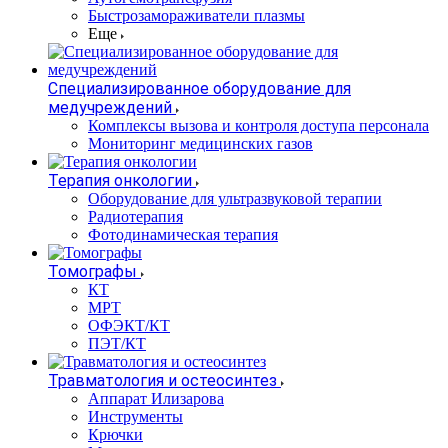
Быстрозамораживатели плазмы
Еще
Специализированное оборудование для
медучреждений
Комплексы вызова и контроля доступа персонала
Мониторинг медицинских газов
Терапия онкологии
Оборудование для ультразвуковой терапии
Радиотерапия
Фотодинамическая терапия
Томографы
КТ
МРТ
ОФЭКТ/КТ
ПЭТ/КТ
Травматология и остеосинтез
Аппарат Илизарова
Инструменты
Крючки