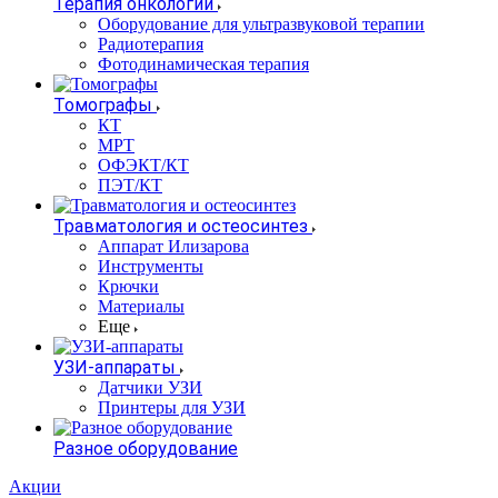
Терапия онкологии
Оборудование для ультразвуковой терапии
Радиотерапия
Фотодинамическая терапия
Томографы
КТ
МРТ
ОФЭКТ/КТ
ПЭТ/КТ
Травматология и остеосинтез
Аппарат Илизарова
Инструменты
Крючки
Материалы
Еще
УЗИ-аппараты
Датчики УЗИ
Принтеры для УЗИ
Разное оборудование
Акции