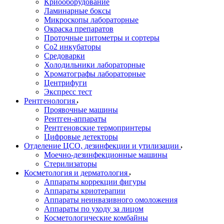
Криооборудование
Ламинарные боксы
Микроскопы лабораторные
Окраска препаратов
Проточные цитометры и сортеры
Со2 инкубаторы
Средоварки
Холодильники лабораторные
Хроматографы лабораторные
Центрифуги
Экспресс тест
Рентгенология
Проявочные машины
Рентген-аппараты
Рентгеновские термопринтеры
Цифровые детекторы
Отделение ЦСО, дезинфекции и утилизации
Моечно-дезинфекционные машины
Стерилизаторы
Косметология и дерматология
Аппараты коррекции фигуры
Аппараты криотерапии
Аппараты неинвазивного омоложения
Аппараты по уходу за лицом
Косметологические комбайны