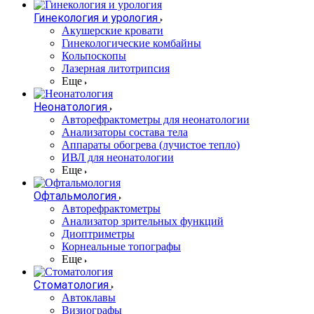
Гинекология и урология
Акушерские кровати
Гинекологические комбайны
Кольпоскопы
Лазерная литотрипсия
Еще
Неонатология
Авторефрактометры для неонатологии
Анализаторы состава тела
Аппараты обогрева (лучистое тепло)
ИВЛ для неонатологии
Еще
Офтальмология
Авторефрактометры
Анализатор зрительных функций
Диоптриметры
Корнеальные топографы
Еще
Стоматология
Автоклавы
Визиографы