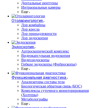
Дентальные рентгены
Интраоральные камеры
Еще
Отоларингология
Лор комбайны
Лор кресла
Лор принадлежности
Лор эндоскопия
Эндоскопия
Артроскопический комплекс
Видеокапсульная эндоскопия
Видеоэндоскопы
Гибкие эндоскопы (Фиброcкопы)
Еще
Функциональная диагностика
Анализаторы состава тела
Биологическая обратная связь (БОС)
Комплексы суточного мониторирования
(Холтеры)
Метаболографы
Еще