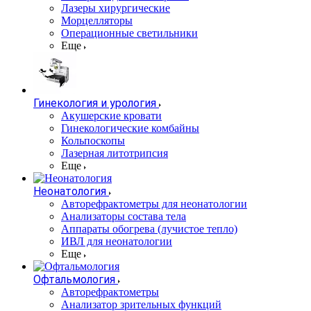
Лазеры хирургические
Морцелляторы
Операционные светильники
Еще
Гинекология и урология
Акушерские кровати
Гинекологические комбайны
Кольпоскопы
Лазерная литотрипсия
Еще
Неонатология
Авторефрактометры для неонатологии
Анализаторы состава тела
Аппараты обогрева (лучистое тепло)
ИВЛ для неонатологии
Еще
Офтальмология
Авторефрактометры
Анализатор зрительных функций