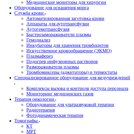
Медицинские мониторы для хирургии
Оборудование для оснащения морга
Служба крови
Автоматизированная заготовка крови
Аппараты для аутотрансфузии
Аутогемотрансфузия
Быстрозамораживатели плазмы
Гемодиализ
Инкубаторы для хранения тромбоцитов
Искусственное кровообращение (ЭКМО)
Плазмаферез
Подогрев инфузионных растворов
Размораживатели плазмы
Тромбомиксеры (аджитаторы) и термостаты
Специализированное оборудование для медучреждений
Комплексы вызова и контроля доступа персонала
Мониторинг медицинских газов
Терапия онкологии
Оборудование для ультразвуковой терапии
Радиотерапия
Фотодинамическая терапия
Томографы
КТ
МРТ