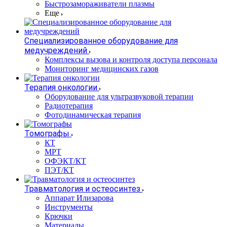
Быстрозамораживатели плазмы
Еще
Специализированное оборудование для
медучреждений
Комплексы вызова и контроля доступа персонала
Мониторинг медицинских газов
Терапия онкологии
Оборудование для ультразвуковой терапии
Радиотерапия
Фотодинамическая терапия
Томографы
КТ
МРТ
ОФЭКТ/КТ
ПЭТ/КТ
Травматология и остеосинтез
Аппарат Илизарова
Инструменты
Крючки
Материалы