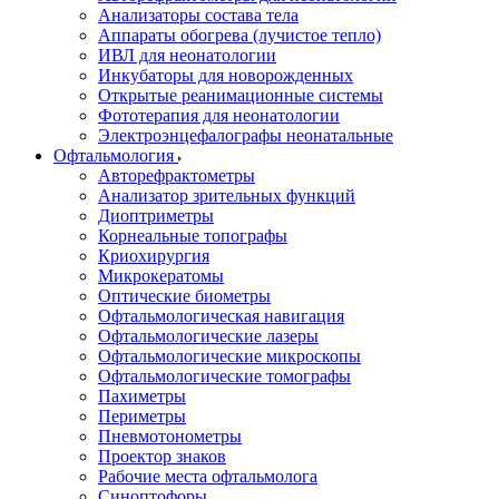
Анализаторы состава тела
Аппараты обогрева (лучистое тепло)
ИВЛ для неонатологии
Инкубаторы для новорожденных
Открытые реанимационные системы
Фототерапия для неонатологии
Электроэнцефалографы неонатальные
Офтальмология
Авторефрактометры
Анализатор зрительных функций
Диоптриметры
Корнеальные топографы
Криохирургия
Микрокератомы
Оптические биометры
Офтальмологическая навигация
Офтальмологические лазеры
Офтальмологические микроскопы
Офтальмологические томографы
Пахиметры
Периметры
Пневмотонометры
Проектор знаков
Рабочие места офтальмолога
Синоптофоры