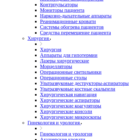
Контрпульсаторы
Мониторы пациента
Наркозно-дыхательные аппараты
Реанимационные кровати
Системы обогрева пациентов
Средства перемещение пациента
Хирургия
Хирургия
Аппараты для гипотермии
Лазеры хирургические
Морцелляторы
Операционные светильники
Операционные столы
Ультразвуковые деструкторы-аспираторы
Ультразвуковые костные скальпели
Хирургическая навигация
Хирургические аспираторы
Хирургические коагуляторы
Хирургические консоли
Хирургические микроскопы
Гинекология и урология
Гинекология и урология
Акушерские кровати