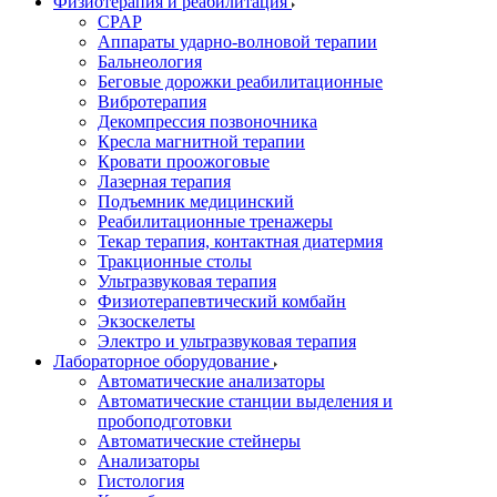
Физиотерапия и реабилитация
CPAP
Аппараты ударно-волновой терапии
Бальнеология
Беговые дорожки реабилитационные
Вибротерапия
Декомпрессия позвоночника
Кресла магнитной терапии
Кровати проожоговые
Лазерная терапия
Подъемник медицинский
Реабилитационные тренажеры
Текар терапия, контактная диатермия
Тракционные столы
Ультразвуковая терапия
Физиотерапевтический комбайн
Экзоскелеты
Электро и ультразвуковая терапия
Лабораторное оборудование
Автоматические анализаторы
Автоматические станции выделения и
пробоподготовки
Автоматические стейнеры
Анализаторы
Гистология