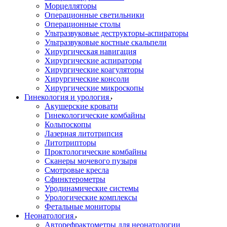
Морцелляторы
Операционные светильники
Операционные столы
Ультразвуковые деструкторы-аспираторы
Ультразвуковые костные скальпели
Хирургическая навигация
Хирургические аспираторы
Хирургические коагуляторы
Хирургические консоли
Хирургические микроскопы
Гинекология и урология
Акушерские кровати
Гинекологические комбайны
Кольпоскопы
Лазерная литотрипсия
Литотрипторы
Проктологические комбайны
Сканеры мочевого пузыря
Смотровые кресла
Сфинктерометры
Уродинамические системы
Урологические комплексы
Фетальные мониторы
Неонатология
Авторефрактометры для неонатологии