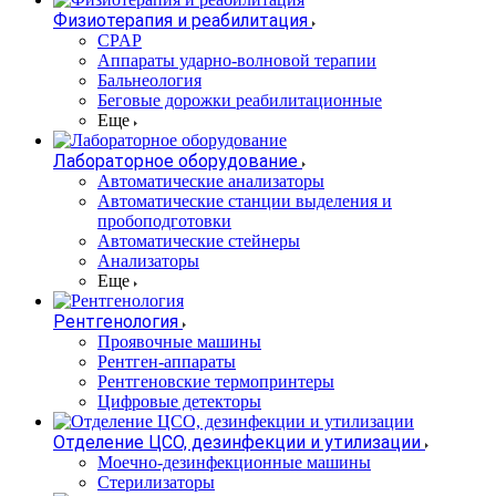
Физиотерапия и реабилитация
CPAP
Аппараты ударно-волновой терапии
Бальнеология
Беговые дорожки реабилитационные
Еще
Лабораторное оборудование
Автоматические анализаторы
Автоматические станции выделения и
пробоподготовки
Автоматические стейнеры
Анализаторы
Еще
Рентгенология
Проявочные машины
Рентген-аппараты
Рентгеновские термопринтеры
Цифровые детекторы
Отделение ЦСО, дезинфекции и утилизации
Моечно-дезинфекционные машины
Стерилизаторы