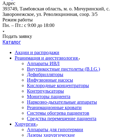
Адрес
393749, Тамбовская область, м. о. Мичуринский, с.
Заворонежское, ул. Революционная, соор. 3/5
Режим работы
Пн. – Пт.: с 9:00 до 18:00
Подать заявку
Каталог
Акции и распродажи
Реанимация и анестезиология
Аппараты ИВЛ
Внутрикостные пистолеты (B.I.G.)
Дефибрилляторы
Инфузионные насосы
Кислородные концентраторы
Контрпульсаторы
Мониторы пациента
Наркозно-дыхательные аппараты
Реанимационные кровати
Системы обогрева пациентов
Средства перемещение пациента
Хирургия
Аппараты для гипотермии
Лазеры хирургические