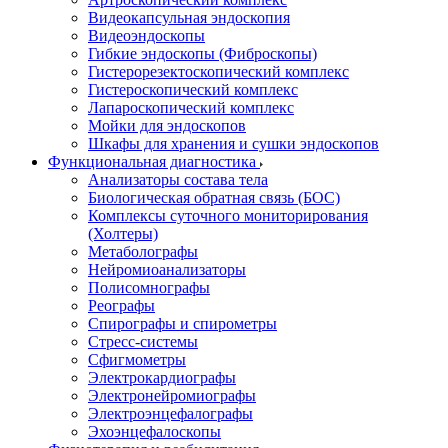
Видеокапсульная эндоскопия
Видеоэндоскопы
Гибкие эндоскопы (Фиброcкопы)
Гистерорезектоскопический комплекс
Гистероскопический комплекс
Лапароскопический комплекс
Мойки для эндоскопов
Шкафы для хранения и сушки эндоскопов
Функциональная диагностика
Анализаторы состава тела
Биологическая обратная связь (БОС)
Комплексы суточного мониторирования
(Холтеры)
Метаболографы
Нейромиоанализаторы
Полисомнографы
Реографы
Спирографы и спирометры
Стресс-системы
Сфигмометры
Электрокардиографы
Электронейромиографы
Электроэнцефалографы
Эхоэнцефалоскопы