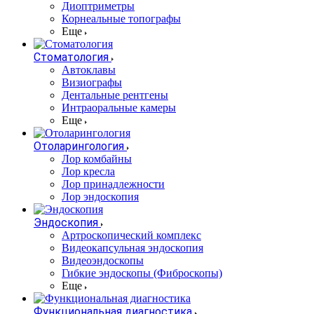
Диоптриметры
Корнеальные топографы
Еще
Стоматология
Автоклавы
Визиографы
Дентальные рентгены
Интраоральные камеры
Еще
Отоларингология
Лор комбайны
Лор кресла
Лор принадлежности
Лор эндоскопия
Эндоскопия
Артроскопический комплекс
Видеокапсульная эндоскопия
Видеоэндоскопы
Гибкие эндоскопы (Фиброcкопы)
Еще
Функциональная диагностика