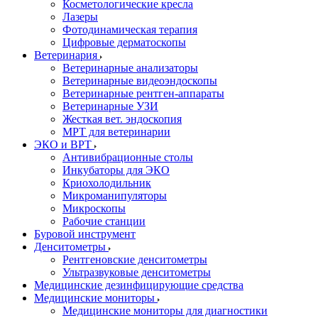
Косметологические кресла
Лазеры
Фотодинамическая терапия
Цифровые дерматоскопы
Ветеринария
Ветеринарные анализаторы
Ветеринарные видеоэндоскопы
Ветеринарные рентген-аппараты
Ветеринарные УЗИ
Жесткая вет. эндоскопия
МРТ для ветеринарии
ЭКО и ВРТ
Антивибрационные столы
Инкубаторы для ЭКО
Криохолодильник
Микроманипуляторы
Микроскопы
Рабочие станции
Буровой инструмент
Денситометры
Рентгеновские денситометры
Ультразвуковые денситометры
Медицинские дезинфицирующие средства
Медицинские мониторы
Медицинские мониторы для диагностики