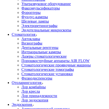
Ультразвуковое оборудование
Факоэмульсификаторы
Фороптеры
Фундус-камеры
Щелевые лампы
Электроретинографы
Эндотелиальные микроскопы
Стоматология
Автоклавы
Визиографы
Дентальные рентгены
Интраоральные камеры
Лазеры стоматологические
Порошкоструйные аппараты AIR FLOW
Стоматологические проявочные машины
Стоматологические томографы
Стоматологические установки
Физиодиспенсеры
Отоларингология
Лор комбайны
Лор кресла
Лор принадлежности
Лор эндоскопия
Эндоскопия
Артроскопический комплекс