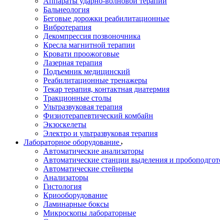
Аппараты ударно-волновой терапии
Бальнеология
Беговые дорожки реабилитационные
Вибротерапия
Декомпрессия позвоночника
Кресла магнитной терапии
Кровати проожоговые
Лазерная терапия
Подъемник медицинский
Реабилитационные тренажеры
Текар терапия, контактная диатермия
Тракционные столы
Ультразвуковая терапия
Физиотерапевтический комбайн
Экзоскелеты
Электро и ультразвуковая терапия
Лабораторное оборудование
Автоматические анализаторы
Автоматические станции выделения и пробоподгот
Автоматические стейнеры
Анализаторы
Гистология
Криооборудование
Ламинарные боксы
Микроскопы лабораторные