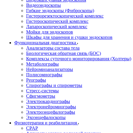
Видеоэндоскопы
Гибкие эндоскопы (Фиброcкопы)
Гистерорезектоскопический комплекс
Гистероскопический комплекс
Лапароскопический комплекс
Мойки для эндоскопов
Шкафы для хранения и сушки эндоскопов
Функциональная диагностика
Анализаторы состава тела
Биологическая обратная связь (БОС)
Комплексы суточного мониторирования (Холтеры)
Метаболографы
Нейромиоанализаторы
Полисомнографы
Реографы
Спирографы и спирометры
Стресс-системы
Сфигмометры
Электрокардиографы
Электронейромиографы
Электроэнцефалографы
Эхоэнцефалоскопы
Физиотерапия и реабилитация
CPAP