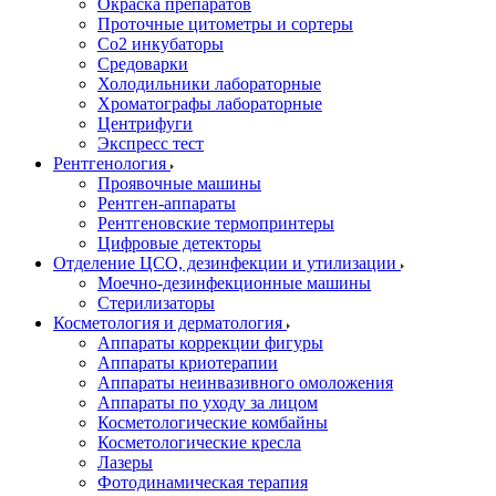
Окраска препаратов
Проточные цитометры и сортеры
Со2 инкубаторы
Средоварки
Холодильники лабораторные
Хроматографы лабораторные
Центрифуги
Экспресс тест
Рентгенология
Проявочные машины
Рентген-аппараты
Рентгеновские термопринтеры
Цифровые детекторы
Отделение ЦСО, дезинфекции и утилизации
Моечно-дезинфекционные машины
Стерилизаторы
Косметология и дерматология
Аппараты коррекции фигуры
Аппараты криотерапии
Аппараты неинвазивного омоложения
Аппараты по уходу за лицом
Косметологические комбайны
Косметологические кресла
Лазеры
Фотодинамическая терапия