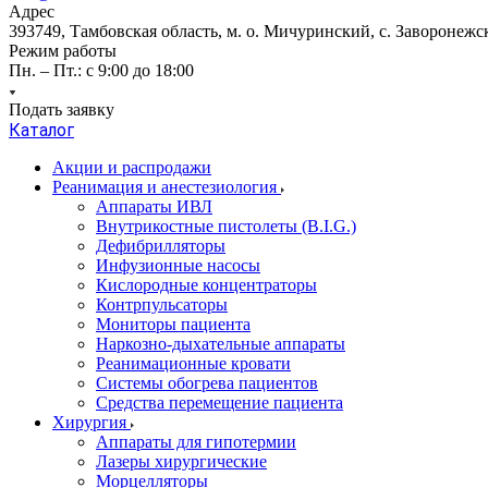
Адрес
393749, Тамбовская область, м. о. Мичуринский, с. Заворонежск
Режим работы
Пн. – Пт.: с 9:00 до 18:00
Подать заявку
Каталог
Акции и распродажи
Реанимация и анестезиология
Аппараты ИВЛ
Внутрикостные пистолеты (B.I.G.)
Дефибрилляторы
Инфузионные насосы
Кислородные концентраторы
Контрпульсаторы
Мониторы пациента
Наркозно-дыхательные аппараты
Реанимационные кровати
Системы обогрева пациентов
Средства перемещение пациента
Хирургия
Аппараты для гипотермии
Лазеры хирургические
Морцелляторы