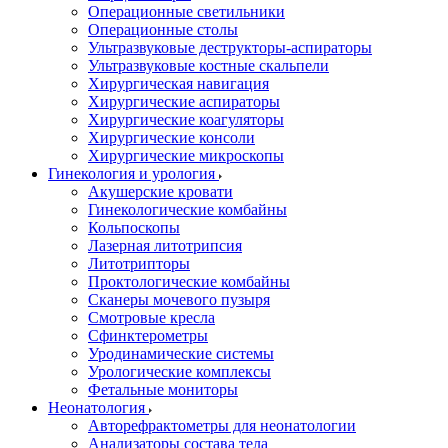
Операционные светильники
Операционные столы
Ультразвуковые деструкторы-аспираторы
Ультразвуковые костные скальпели
Хирургическая навигация
Хирургические аспираторы
Хирургические коагуляторы
Хирургические консоли
Хирургические микроскопы
Гинекология и урология
Акушерские кровати
Гинекологические комбайны
Кольпоскопы
Лазерная литотрипсия
Литотрипторы
Проктологические комбайны
Сканеры мочевого пузыря
Смотровые кресла
Сфинктерометры
Уродинамические системы
Урологические комплексы
Фетальные мониторы
Неонатология
Авторефрактометры для неонатологии
Анализаторы состава тела