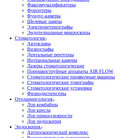
Факоэмульсификаторы
Фороптеры
Фундус-камеры
Щелевые лампы
Электроретинографы
Эндотелиальные микроскопы
Стоматология
Автоклавы
Визиографы
Дентальные рентгены
Интраоральные камеры
Лазеры стоматологические
Порошкоструйные аппараты AIR FLOW
Стоматологические проявочные машины
Стоматологические томографы
Стоматологические установки
Физиодиспенсеры
Отоларингология
Лор комбайны
Лор кресла
Лор принадлежности
Лор эндоскопия
Эндоскопия
Артроскопический комплекс
Видеокапсульная эндоскопия