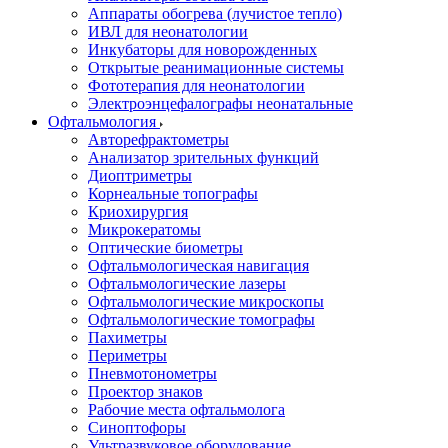
Аппараты обогрева (лучистое тепло)
ИВЛ для неонатологии
Инкубаторы для новорожденных
Открытые реанимационные системы
Фототерапия для неонатологии
Электроэнцефалографы неонатальные
Офтальмология
Авторефрактометры
Анализатор зрительных функций
Диоптриметры
Корнеальные топографы
Криохирургия
Микрокератомы
Оптические биометры
Офтальмологическая навигация
Офтальмологические лазеры
Офтальмологические микроскопы
Офтальмологические томографы
Пахиметры
Периметры
Пневмотонометры
Проектор знаков
Рабочие места офтальмолога
Синоптофоры
Ультразвуковое оборудование