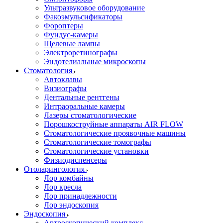
Ультразвуковое оборудование
Факоэмульсификаторы
Фороптеры
Фундус-камеры
Щелевые лампы
Электроретинографы
Эндотелиальные микроскопы
Стоматология
Автоклавы
Визиографы
Дентальные рентгены
Интраоральные камеры
Лазеры стоматологические
Порошкоструйные аппараты AIR FLOW
Стоматологические проявочные машины
Стоматологические томографы
Стоматологические установки
Физиодиспенсеры
Отоларингология
Лор комбайны
Лор кресла
Лор принадлежности
Лор эндоскопия
Эндоскопия
Артроскопический комплекс