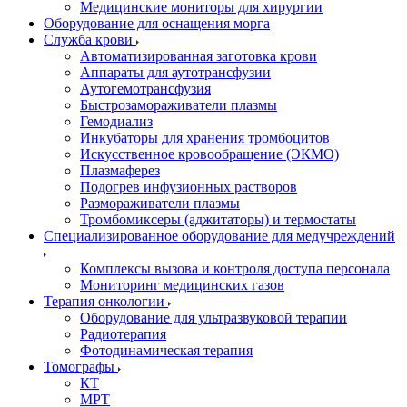
Медицинские мониторы для хирургии
Оборудование для оснащения морга
Служба крови
Автоматизированная заготовка крови
Аппараты для аутотрансфузии
Аутогемотрансфузия
Быстрозамораживатели плазмы
Гемодиализ
Инкубаторы для хранения тромбоцитов
Искусственное кровообращение (ЭКМО)
Плазмаферез
Подогрев инфузионных растворов
Размораживатели плазмы
Тромбомиксеры (аджитаторы) и термостаты
Специализированное оборудование для медучреждений
Комплексы вызова и контроля доступа персонала
Мониторинг медицинских газов
Терапия онкологии
Оборудование для ультразвуковой терапии
Радиотерапия
Фотодинамическая терапия
Томографы
КТ
МРТ