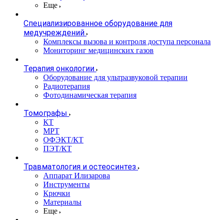
Еще
Специализированное оборудование для
медучреждений
Комплексы вызова и контроля доступа персонала
Мониторинг медицинских газов
Терапия онкологии
Оборудование для ультразвуковой терапии
Радиотерапия
Фотодинамическая терапия
Томографы
КТ
МРТ
ОФЭКТ/КТ
ПЭТ/КТ
Травматология и остеосинтез
Аппарат Илизарова
Инструменты
Крючки
Материалы
Еще