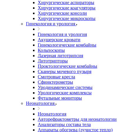
Хирургические аспираторы
Хирургические коагуляторы
Хирургические консоли
Хирургические микроскопы
Гинекология и урология
Гинекология и урология
Акушерские кровати
Гинекологические комбайны
Кольпоскопы
Лазерная литотрипсия
Литотрипторы
Проктологические комбайны
Сканеры мочевого пузыря
Смотровые кресла
Сфинктерометры
Уродинамические системы
Урологические комплексы
Фетальные мониторы
Неонатология
Неонатология
Авторефрактометры для неонатологии
Анализаторы состава тела
Аппараты обогрева (лучистое тепло)