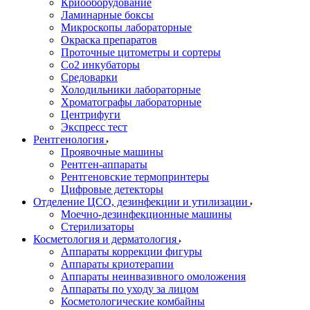
Криооборудование
Ламинарные боксы
Микроскопы лабораторные
Окраска препаратов
Проточные цитометры и сортеры
Со2 инкубаторы
Средоварки
Холодильники лабораторные
Хроматографы лабораторные
Центрифуги
Экспресс тест
Рентгенология
Проявочные машины
Рентген-аппараты
Рентгеновские термопринтеры
Цифровые детекторы
Отделение ЦСО, дезинфекции и утилизации
Моечно-дезинфекционные машины
Стерилизаторы
Косметология и дерматология
Аппараты коррекции фигуры
Аппараты криотерапии
Аппараты неинвазивного омоложения
Аппараты по уходу за лицом
Косметологические комбайны