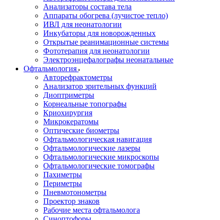
Анализаторы состава тела
Аппараты обогрева (лучистое тепло)
ИВЛ для неонатологии
Инкубаторы для новорожденных
Открытые реанимационные системы
Фототерапия для неонатологии
Электроэнцефалографы неонатальные
Офтальмология
Авторефрактометры
Анализатор зрительных функций
Диоптриметры
Корнеальные топографы
Криохирургия
Микрокератомы
Оптические биометры
Офтальмологическая навигация
Офтальмологические лазеры
Офтальмологические микроскопы
Офтальмологические томографы
Пахиметры
Периметры
Пневмотонометры
Проектор знаков
Рабочие места офтальмолога
Синоптофоры