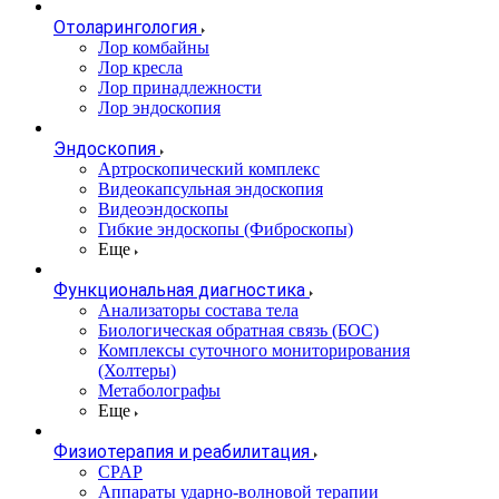
Отоларингология
Лор комбайны
Лор кресла
Лор принадлежности
Лор эндоскопия
Эндоскопия
Артроскопический комплекс
Видеокапсульная эндоскопия
Видеоэндоскопы
Гибкие эндоскопы (Фиброcкопы)
Еще
Функциональная диагностика
Анализаторы состава тела
Биологическая обратная связь (БОС)
Комплексы суточного мониторирования
(Холтеры)
Метаболографы
Еще
Физиотерапия и реабилитация
CPAP
Аппараты ударно-волновой терапии