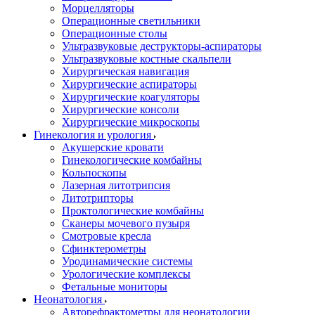
Морцелляторы
Операционные светильники
Операционные столы
Ультразвуковые деструкторы-аспираторы
Ультразвуковые костные скальпели
Хирургическая навигация
Хирургические аспираторы
Хирургические коагуляторы
Хирургические консоли
Хирургические микроскопы
Гинекология и урология
Акушерские кровати
Гинекологические комбайны
Кольпоскопы
Лазерная литотрипсия
Литотрипторы
Проктологические комбайны
Сканеры мочевого пузыря
Смотровые кресла
Сфинктерометры
Уродинамические системы
Урологические комплексы
Фетальные мониторы
Неонатология
Авторефрактометры для неонатологии