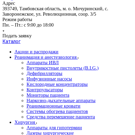
Адрес
393749, Тамбовская область, м. о. Мичуринский, с.
Заворонежское, ул. Революционная, соор. 3/5
Режим работы
Пн. – Пт.: с 9:00 до 18:00
Подать заявку
Каталог
Акции и распродажи
Реанимация и анестезиология
Аппараты ИВЛ
Внутрикостные пистолеты (B.I.G.)
Дефибрилляторы
Инфузионные насосы
Кислородные концентраторы
Контрпульсаторы
Мониторы пациента
Наркозно-дыхательные аппараты
Реанимационные кровати
Системы обогрева пациентов
Средства перемещение пациента
Хирургия
Аппараты для гипотермии
Лазеры хирургические