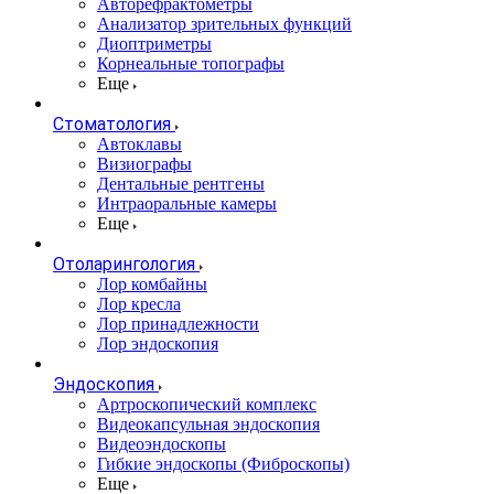
Авторефрактометры
Анализатор зрительных функций
Диоптриметры
Корнеальные топографы
Еще
Стоматология
Автоклавы
Визиографы
Дентальные рентгены
Интраоральные камеры
Еще
Отоларингология
Лор комбайны
Лор кресла
Лор принадлежности
Лор эндоскопия
Эндоскопия
Артроскопический комплекс
Видеокапсульная эндоскопия
Видеоэндоскопы
Гибкие эндоскопы (Фиброcкопы)
Еще