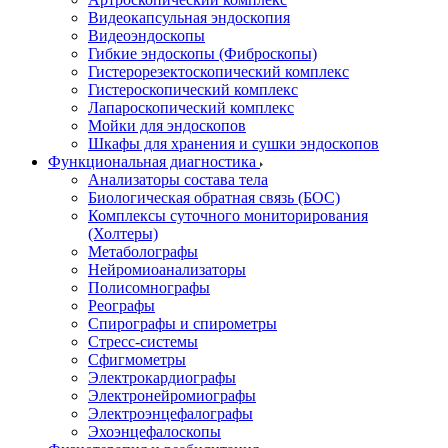
Видеокапсульная эндоскопия
Видеоэндоскопы
Гибкие эндоскопы (Фиброcкопы)
Гистерорезектоскопический комплекс
Гистероскопический комплекс
Лапароскопический комплекс
Мойки для эндоскопов
Шкафы для хранения и сушки эндоскопов
Функциональная диагностика
Анализаторы состава тела
Биологическая обратная связь (БОС)
Комплексы суточного мониторирования
(Холтеры)
Метаболографы
Нейромиоанализаторы
Полисомнографы
Реографы
Спирографы и спирометры
Стресс-системы
Сфигмометры
Электрокардиографы
Электронейромиографы
Электроэнцефалографы
Эхоэнцефалоскопы