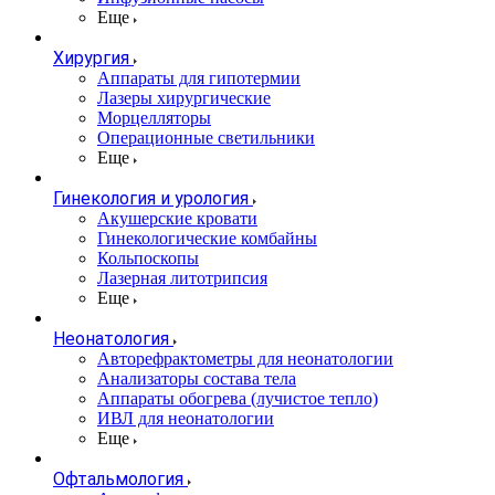
Еще
Хирургия
Аппараты для гипотермии
Лазеры хирургические
Морцелляторы
Операционные светильники
Еще
Гинекология и урология
Акушерские кровати
Гинекологические комбайны
Кольпоскопы
Лазерная литотрипсия
Еще
Неонатология
Авторефрактометры для неонатологии
Анализаторы состава тела
Аппараты обогрева (лучистое тепло)
ИВЛ для неонатологии
Еще
Офтальмология