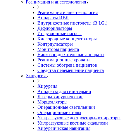
Реанимация и анестезиология
Реанимация и анестезиология
Аппараты ИВЛ
Внутрикостные пистолеты (B.I.G.)
Дефибрилляторы
Инфузионные насосы
Кислородные концентраторы
Контрпульсаторы
Мониторы пациента
Наркозно-дыхательные аппараты
Реанимационные кровати
Системы обогрева пациентов
Средства перемещение пациента
Хирургия
Хирургия
Аппараты для гипотермии
Лазеры хирургические
Морцелляторы
Операционные светильники
Операционные столы
Ультразвуковые деструкторы-аспираторы
Ультразвуковые костные скальпели
Хирургическая навигация