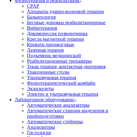
Физиотерапия и реабилитация
CPAP
Аппараты ударно-волновой терапии
Бальнеология
Беговые дорожки реабилитационные
Вибротерапия
Декомпрессия позвоночника
Кресла магнитной терапии
Кровати проожоговые
Лазерная терапия
Подъемник медицинский
Реабилитационные тренажеры
Текар терапия, контактная диатермия
Тракционные столы
Ультразвуковая терапия
Физиотерапевтический комбайн
Экзоскелеты
Электро и ультразвуковая терапия
Лабораторное оборудование
Автоматические анализаторы
Автоматические станции выделения и
пробоподготовки
Автоматические стейнеры
Анализаторы
Гистология