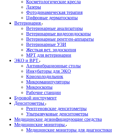
Косметологические кресла
Лазеры
Фотодинамическая терапия
Цифровые дерматоскопы
Ветеринария
Ветеринарные анализаторы
Ветеринарные видеоэндоскопы
Ветеринарные рентген-аппараты
Ветеринарные УЗИ
Жесткая вет. эндоскопия
МРТ для ветеринарии
ЭКО и ВРТ
Антивибрационные столы
Инкубаторы для ЭКО
Криохолодильник
Микроманипуляторы
Микроскопы
Рабочие станции
Буровой инструмент
Денситометры
Рентгеновские денситометры
Ультразвуковые денситометры
Медицинские дезинфицирующие средства
Медицинские мониторы
Медицинские мониторы для диагностики