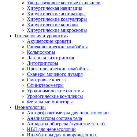
Ультразвуковые костные скальпели
Хирургическая навигация
Хирургические аспираторы
Хирургические коагуляторы
Хирургические консоли
Хирургические микроскопы
Гинекология и урология
Акушерские кровати
Гинекологические комбайны
Кольпоскопы
Лазерная литотрипсия
Литотрипторы
Проктологические комбайны
Сканеры мочевого пузыря
Смотровые кресла
Сфинктерометры
Уродинамические системы
Урологические комплексы
Фетальные мониторы
Неонатология
Авторефрактометры для неонатологии
Анализаторы состава тела
Аппараты обогрева (лучистое тепло)
ИВЛ для неонатологии
Инкубаторы для новорожденных