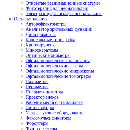
Открытые реанимационные системы
Фототерапия для неонатологии
Электроэнцефалографы неонатальные
Офтальмология
Авторефрактометры
Анализатор зрительных функций
Диоптриметры
Корнеальные топографы
Криохирургия
Микрокератомы
Оптические биометры
Офтальмологическая навигация
Офтальмологические лазеры
Офтальмологические микроскопы
Офтальмологические томографы
Пахиметры
Периметры
Пневмотонометры
Проектор знаков
Рабочие места офтальмолога
Синоптофоры
Ультразвуковое оборудование
Факоэмульсификаторы
Фороптеры
Фундус-камеры