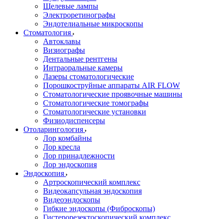
Щелевые лампы
Электроретинографы
Эндотелиальные микроскопы
Стоматология
Автоклавы
Визиографы
Дентальные рентгены
Интраоральные камеры
Лазеры стоматологические
Порошкоструйные аппараты AIR FLOW
Стоматологические проявочные машины
Стоматологические томографы
Стоматологические установки
Физиодиспенсеры
Отоларингология
Лор комбайны
Лор кресла
Лор принадлежности
Лор эндоскопия
Эндоскопия
Артроскопический комплекс
Видеокапсульная эндоскопия
Видеоэндоскопы
Гибкие эндоскопы (Фиброcкопы)
Гистерорезектоскопический комплекс