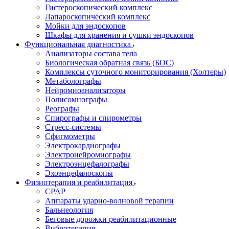
Гистероскопический комплекс
Лапароскопический комплекс
Мойки для эндоскопов
Шкафы для хранения и сушки эндоскопов
Функциональная диагностика
Анализаторы состава тела
Биологическая обратная связь (БОС)
Комплексы суточного мониторирования (Холтеры)
Метаболографы
Нейромиоанализаторы
Полисомнографы
Реографы
Спирографы и спирометры
Стресс-системы
Сфигмометры
Электрокардиографы
Электронейромиографы
Электроэнцефалографы
Эхоэнцефалоскопы
Физиотерапия и реабилитация
CPAP
Аппараты ударно-волновой терапии
Бальнеология
Беговые дорожки реабилитационные
Вибротерапия