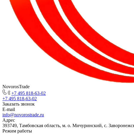
NovorosTrade
+7 495 818-63-02
+7 495 818-63-02
Заказать звонок
E-mail
info@novorostrade.ru
Адрес
393749, Тамбовская область, м. о. Мичуринский, с. Заворонежск
Режим работы