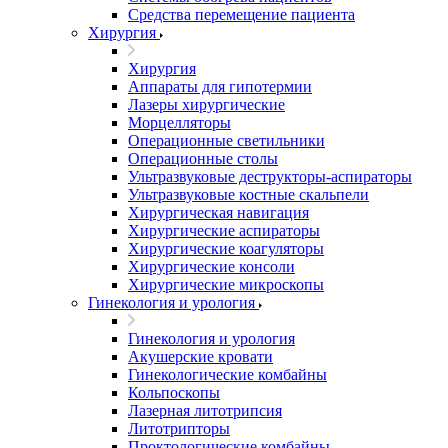
Средства перемещение пациента
Хирургия
Хирургия
Аппараты для гипотермии
Лазеры хирургические
Морцелляторы
Операционные светильники
Операционные столы
Ультразвуковые деструкторы-аспираторы
Ультразвуковые костные скальпели
Хирургическая навигация
Хирургические аспираторы
Хирургические коагуляторы
Хирургические консоли
Хирургические микроскопы
Гинекология и урология
Гинекология и урология
Акушерские кровати
Гинекологические комбайны
Кольпоскопы
Лазерная литотрипсия
Литотрипторы
Проктологические комбайны