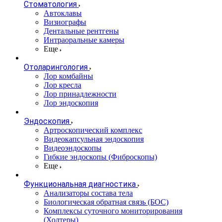
Стоматология
Автоклавы
Визиографы
Дентальные рентгены
Интраоральные камеры
Еще
Отоларингология
Лор комбайны
Лор кресла
Лор принадлежности
Лор эндоскопия
Эндоскопия
Артроскопический комплекс
Видеокапсульная эндоскопия
Видеоэндоскопы
Гибкие эндоскопы (Фиброcкопы)
Еще
Функциональная диагностика
Анализаторы состава тела
Биологическая обратная связь (БОС)
Комплексы суточного мониторирования
(Холтеры)