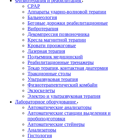
Физиотерапия и реабилитация
CPAP
Аппараты ударно-волновой терапии
Бальнеология
Беговые дорожки реабилитационные
Вибротерапия
Декомпрессия позвоночника
Кресла магнитной терапии
Кровати проожоговые
Лазерная терапия
Подъемник медицинский
Реабилитационные тренажеры
Текар терапия, контактная диатермия
Тракционные столы
Ультразвуковая терапия
Физиотерапевтический комбайн
Экзоскелеты
Электро и ультразвуковая терапия
Лабораторное оборудование
Автоматические анализаторы
Автоматические станции выделения и
пробоподготовки
Автоматические стейнеры
Анализаторы
Гистология