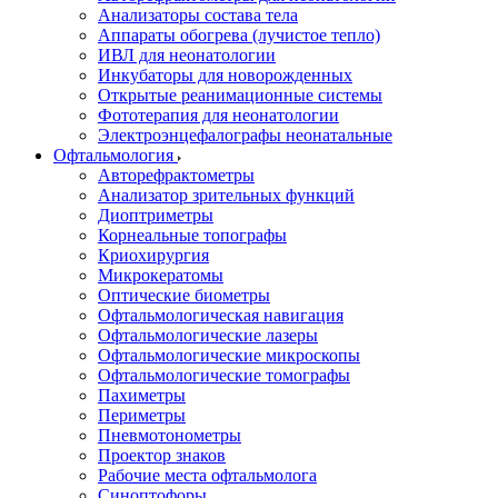
Анализаторы состава тела
Аппараты обогрева (лучистое тепло)
ИВЛ для неонатологии
Инкубаторы для новорожденных
Открытые реанимационные системы
Фототерапия для неонатологии
Электроэнцефалографы неонатальные
Офтальмология
Авторефрактометры
Анализатор зрительных функций
Диоптриметры
Корнеальные топографы
Криохирургия
Микрокератомы
Оптические биометры
Офтальмологическая навигация
Офтальмологические лазеры
Офтальмологические микроскопы
Офтальмологические томографы
Пахиметры
Периметры
Пневмотонометры
Проектор знаков
Рабочие места офтальмолога
Синоптофоры