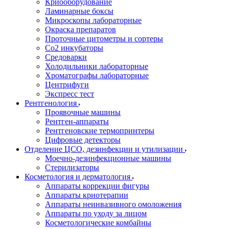
Криооборудование
Ламинарные боксы
Микроскопы лабораторные
Окраска препаратов
Проточные цитометры и сортеры
Со2 инкубаторы
Средоварки
Холодильники лабораторные
Хроматографы лабораторные
Центрифуги
Экспресс тест
Рентгенология
Проявочные машины
Рентген-аппараты
Рентгеновские термопринтеры
Цифровые детекторы
Отделение ЦСО, дезинфекции и утилизации
Моечно-дезинфекционные машины
Стерилизаторы
Косметология и дерматология
Аппараты коррекции фигуры
Аппараты криотерапии
Аппараты неинвазивного омоложения
Аппараты по уходу за лицом
Косметологические комбайны