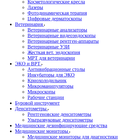
Косметологические кресла
Лазеры
Фотодинамическая терапия
Цифровые дерматоскопы
Ветеринария
Ветеринарные анализаторы
Ветеринарные видеоэндоскопы
Ветеринарные рентген-аппараты
Ветеринарные УЗИ
Жесткая вет. эндоскопия
МРТ для ветеринарии
ЭКО и ВРТ
Антивибрационные столы
Инкубаторы для ЭКО
Криохолодильник
Микроманипуляторы
Микроскопы
Рабочие станции
Буровой инструмент
Денситометры
Рентгеновские денситометры
Ультразвуковые денситометры
Медицинские дезинфицирующие средства
Медицинские мониторы
Медицинские мониторы для диагностики