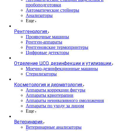
пробоподготовки
Автоматические стейнеры
Анализаторы
Еще
Рентгенология
Проявочные машины
Рентген-аппараты
Рентгеновские термопринтеры
Цифровые детекторы
Отделение ЦСО, дезинфекции и утилизации
Моечно-дезинфекционные машины
Стерилизаторы
Косметология и дерматология
Аппараты коррекции фигуры
Аппараты криотерапии
Аппараты неинвазивного омоложения
Аппараты по уходу за лицом
Еще
Ветеринария
Ветеринарные анализаторы