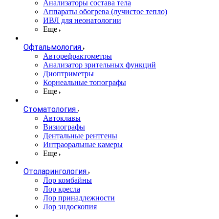
Анализаторы состава тела
Аппараты обогрева (лучистое тепло)
ИВЛ для неонатологии
Еще
Офтальмология
Авторефрактометры
Анализатор зрительных функций
Диоптриметры
Корнеальные топографы
Еще
Стоматология
Автоклавы
Визиографы
Дентальные рентгены
Интраоральные камеры
Еще
Отоларингология
Лор комбайны
Лор кресла
Лор принадлежности
Лор эндоскопия