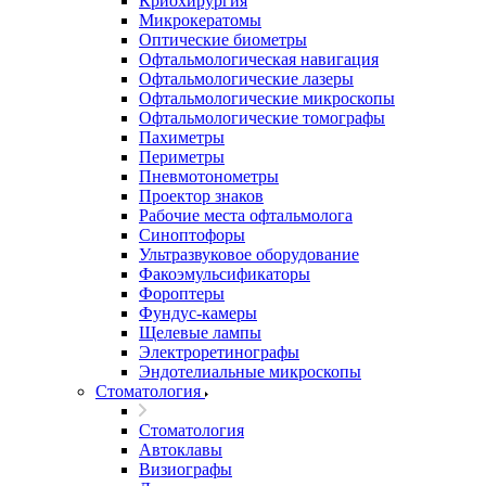
Криохирургия
Микрокератомы
Оптические биометры
Офтальмологическая навигация
Офтальмологические лазеры
Офтальмологические микроскопы
Офтальмологические томографы
Пахиметры
Периметры
Пневмотонометры
Проектор знаков
Рабочие места офтальмолога
Синоптофоры
Ультразвуковое оборудование
Факоэмульсификаторы
Фороптеры
Фундус-камеры
Щелевые лампы
Электроретинографы
Эндотелиальные микроскопы
Стоматология
Стоматология
Автоклавы
Визиографы