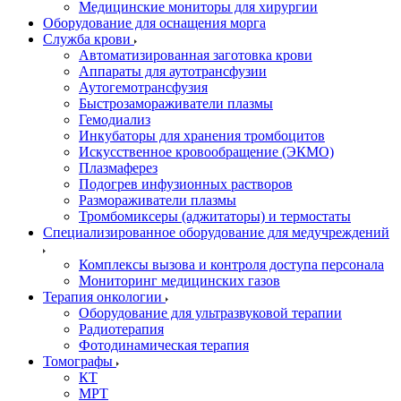
Медицинские мониторы для хирургии
Оборудование для оснащения морга
Служба крови
Автоматизированная заготовка крови
Аппараты для аутотрансфузии
Аутогемотрансфузия
Быстрозамораживатели плазмы
Гемодиализ
Инкубаторы для хранения тромбоцитов
Искусственное кровообращение (ЭКМО)
Плазмаферез
Подогрев инфузионных растворов
Размораживатели плазмы
Тромбомиксеры (аджитаторы) и термостаты
Специализированное оборудование для медучреждений
Комплексы вызова и контроля доступа персонала
Мониторинг медицинских газов
Терапия онкологии
Оборудование для ультразвуковой терапии
Радиотерапия
Фотодинамическая терапия
Томографы
КТ
МРТ