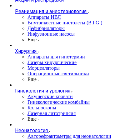
Реанимация и анестезиология
Аппараты ИВЛ
Внутрикостные пистолеты (B.I.G.)
Дефибрилляторы
Инфузионные насосы
Еще
Хирургия
Аппараты для гипотермии
Лазеры хирургические
Морцелляторы
Операционные светильники
Еще
Гинекология и урология
Акушерские кровати
Гинекологические комбайны
Кольпоскопы
Лазерная литотрипсия
Еще
Неонатология
Авторефрактометры для неонатологии