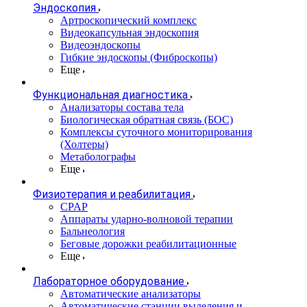
Эндоскопия
Артроскопический комплекс
Видеокапсульная эндоскопия
Видеоэндоскопы
Гибкие эндоскопы (Фиброcкопы)
Еще
Функциональная диагностика
Анализаторы состава тела
Биологическая обратная связь (БОС)
Комплексы суточного мониторирования
(Холтеры)
Метаболографы
Еще
Физиотерапия и реабилитация
CPAP
Аппараты ударно-волновой терапии
Бальнеология
Беговые дорожки реабилитационные
Еще
Лабораторное оборудование
Автоматические анализаторы
Автоматические станции выделения и