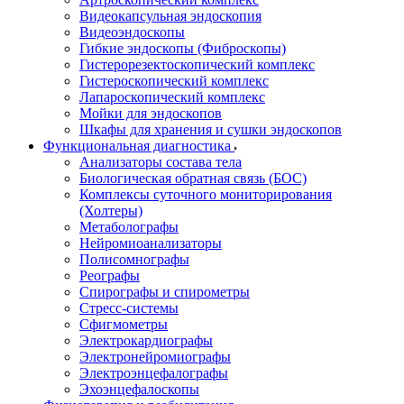
Видеокапсульная эндоскопия
Видеоэндоскопы
Гибкие эндоскопы (Фиброcкопы)
Гистерорезектоскопический комплекс
Гистероскопический комплекс
Лапароскопический комплекс
Мойки для эндоскопов
Шкафы для хранения и сушки эндоскопов
Функциональная диагностика
Анализаторы состава тела
Биологическая обратная связь (БОС)
Комплексы суточного мониторирования
(Холтеры)
Метаболографы
Нейромиоанализаторы
Полисомнографы
Реографы
Спирографы и спирометры
Стресс-системы
Сфигмометры
Электрокардиографы
Электронейромиографы
Электроэнцефалографы
Эхоэнцефалоскопы