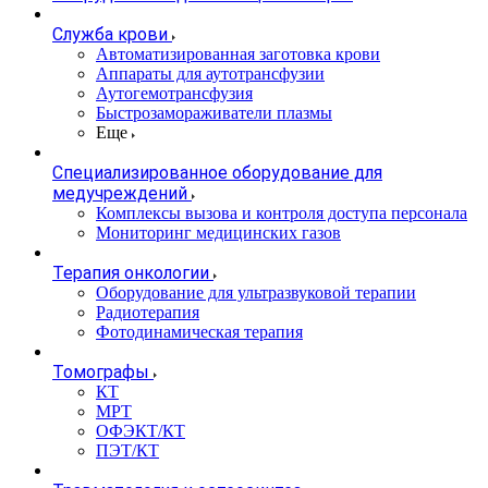
Служба крови
Автоматизированная заготовка крови
Аппараты для аутотрансфузии
Аутогемотрансфузия
Быстрозамораживатели плазмы
Еще
Специализированное оборудование для
медучреждений
Комплексы вызова и контроля доступа персонала
Мониторинг медицинских газов
Терапия онкологии
Оборудование для ультразвуковой терапии
Радиотерапия
Фотодинамическая терапия
Томографы
КТ
МРТ
ОФЭКТ/КТ
ПЭТ/КТ