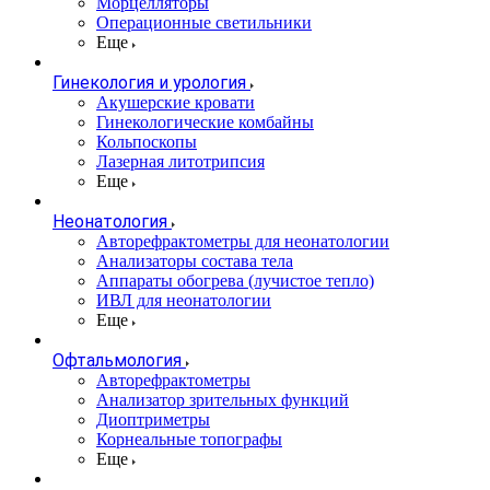
Морцелляторы
Операционные светильники
Еще
Гинекология и урология
Акушерские кровати
Гинекологические комбайны
Кольпоскопы
Лазерная литотрипсия
Еще
Неонатология
Авторефрактометры для неонатологии
Анализаторы состава тела
Аппараты обогрева (лучистое тепло)
ИВЛ для неонатологии
Еще
Офтальмология
Авторефрактометры
Анализатор зрительных функций
Диоптриметры
Корнеальные топографы
Еще