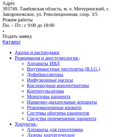
Адрес
393749, Тамбовская область, м. о. Мичуринский, с.
Заворонежское, ул. Революционная, соор. 3/5
Режим работы
Пн. – Пт.: с 9:00 до 18:00
Подать заявку
Каталог
Акции и распродажи
Реанимация и анестезиология
Аппараты ИВЛ
Внутрикостные пистолеты (B.I.G.)
Дефибрилляторы
Инфузионные насосы
Кислородные концентраторы
Контрпульсаторы
Мониторы пациента
Наркозно-дыхательные аппараты
Реанимационные кровати
Системы обогрева пациентов
Средства перемещение пациента
Хирургия
Аппараты для гипотермии
Лазеры хирургические