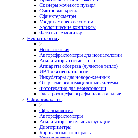
Сканеры мочевого пузыря
Смотровые кресла
Сфинктерометры
Уродинамические системы
Урологические комплексы
Фетальные мониторы
Неонатология
Неонатология
Авторефрактометры для неонатологии
Анализаторы состава тела
Аппараты обогрева (лучистое тепло)
ИВЛ для неонатологии
Инкубаторы для новорожденных
Открытые реанимационные системы
Фототерапия для неонатологии
Электроэнцефалографы неонатальные
Офтальмология
Офтальмология
Авторефрактометры
Анализатор зрительных функций
Диоптриметры
Корнеальные топографы