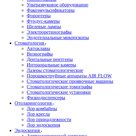
Ультразвуковое оборудование
Факоэмульсификаторы
Фороптеры
Фундус-камеры
Щелевые лампы
Электроретинографы
Эндотелиальные микроскопы
Стоматология
Автоклавы
Визиографы
Дентальные рентгены
Интраоральные камеры
Лазеры стоматологические
Порошкоструйные аппараты AIR FLOW
Стоматологические проявочные машины
Стоматологические томографы
Стоматологические установки
Физиодиспенсеры
Отоларингология
Лор комбайны
Лор кресла
Лор принадлежности
Лор эндоскопия
Эндоскопия
Артроскопический комплекс