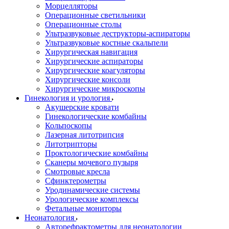
Морцелляторы
Операционные светильники
Операционные столы
Ультразвуковые деструкторы-аспираторы
Ультразвуковые костные скальпели
Хирургическая навигация
Хирургические аспираторы
Хирургические коагуляторы
Хирургические консоли
Хирургические микроскопы
Гинекология и урология
Акушерские кровати
Гинекологические комбайны
Кольпоскопы
Лазерная литотрипсия
Литотрипторы
Проктологические комбайны
Сканеры мочевого пузыря
Смотровые кресла
Сфинктерометры
Уродинамические системы
Урологические комплексы
Фетальные мониторы
Неонатология
Авторефрактометры для неонатологии