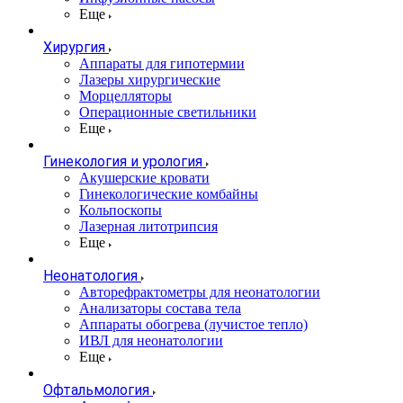
Еще
Хирургия
Аппараты для гипотермии
Лазеры хирургические
Морцелляторы
Операционные светильники
Еще
Гинекология и урология
Акушерские кровати
Гинекологические комбайны
Кольпоскопы
Лазерная литотрипсия
Еще
Неонатология
Авторефрактометры для неонатологии
Анализаторы состава тела
Аппараты обогрева (лучистое тепло)
ИВЛ для неонатологии
Еще
Офтальмология