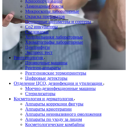
Криооборудование
Ламинарные боксы
Микроскопы лабораторные
Окраска препаратов
Проточные цитометры и сортеры
Со2 инкубаторы
Средоварки
Холодильники лабораторные
Хроматографы лабораторные
Центрифуги
Экспресс тест
Рентгенология
Проявочные машины
Рентген-аппараты
Рентгеновские термопринтеры
Цифровые детекторы
Отделение ЦСО, дезинфекции и утилизации
Моечно-дезинфекционные машины
Стерилизаторы
Косметология и дерматология
Аппараты коррекции фигуры
Аппараты криотерапии
Аппараты неинвазивного омоложения
Аппараты по уходу за лицом
Косметологические комбайны