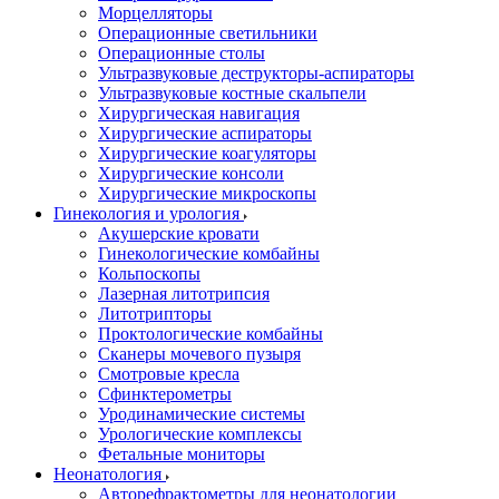
Морцелляторы
Операционные светильники
Операционные столы
Ультразвуковые деструкторы-аспираторы
Ультразвуковые костные скальпели
Хирургическая навигация
Хирургические аспираторы
Хирургические коагуляторы
Хирургические консоли
Хирургические микроскопы
Гинекология и урология
Акушерские кровати
Гинекологические комбайны
Кольпоскопы
Лазерная литотрипсия
Литотрипторы
Проктологические комбайны
Сканеры мочевого пузыря
Смотровые кресла
Сфинктерометры
Уродинамические системы
Урологические комплексы
Фетальные мониторы
Неонатология
Авторефрактометры для неонатологии