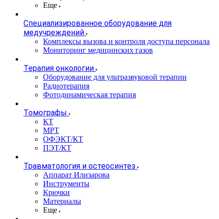
Еще
Специализированное оборудование для
медучреждений
Комплексы вызова и контроля доступа персонала
Мониторинг медицинских газов
Терапия онкологии
Оборудование для ультразвуковой терапии
Радиотерапия
Фотодинамическая терапия
Томографы
КТ
МРТ
ОФЭКТ/КТ
ПЭТ/КТ
Травматология и остеосинтез
Аппарат Илизарова
Инструменты
Крючки
Материалы
Еще