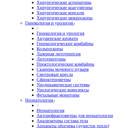
Хирургические аспираторы
Хирургические коагуляторы
Хирургические консоли
Хирургические микроскопы
Гинекология и урология
Гинекология и урология
Акушерские кровати
Гинекологические комбайны
Кольпоскопы
Лазерная литотрипсия
Литотрипторы
Проктологические комбайны
Сканеры мочевого пузыря
Смотровые кресла
Сфинктерометры
Уродинамические системы
Урологические комплексы
Фетальные мониторы
Неонатология
Неонатология
Авторефрактометры для неонатологии
Анализаторы состава тела
Аппараты обогрева (лучистое тепло)