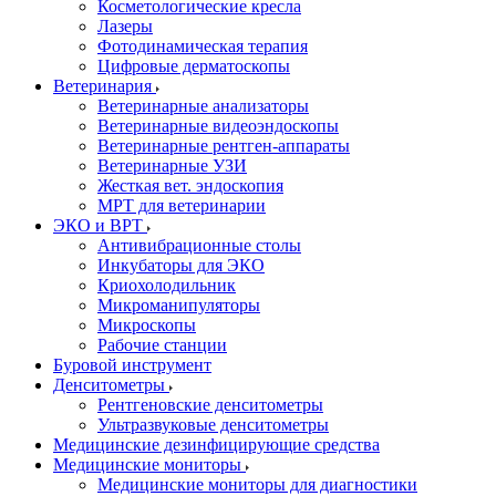
Косметологические кресла
Лазеры
Фотодинамическая терапия
Цифровые дерматоскопы
Ветеринария
Ветеринарные анализаторы
Ветеринарные видеоэндоскопы
Ветеринарные рентген-аппараты
Ветеринарные УЗИ
Жесткая вет. эндоскопия
МРТ для ветеринарии
ЭКО и ВРТ
Антивибрационные столы
Инкубаторы для ЭКО
Криохолодильник
Микроманипуляторы
Микроскопы
Рабочие станции
Буровой инструмент
Денситометры
Рентгеновские денситометры
Ультразвуковые денситометры
Медицинские дезинфицирующие средства
Медицинские мониторы
Медицинские мониторы для диагностики