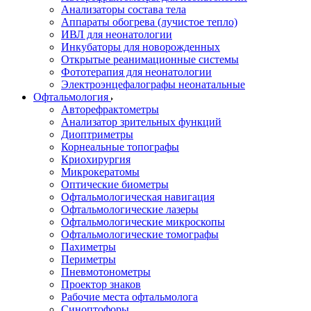
Анализаторы состава тела
Аппараты обогрева (лучистое тепло)
ИВЛ для неонатологии
Инкубаторы для новорожденных
Открытые реанимационные системы
Фототерапия для неонатологии
Электроэнцефалографы неонатальные
Офтальмология
Авторефрактометры
Анализатор зрительных функций
Диоптриметры
Корнеальные топографы
Криохирургия
Микрокератомы
Оптические биометры
Офтальмологическая навигация
Офтальмологические лазеры
Офтальмологические микроскопы
Офтальмологические томографы
Пахиметры
Периметры
Пневмотонометры
Проектор знаков
Рабочие места офтальмолога
Синоптофоры