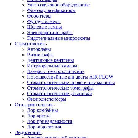
Ультразвуковое оборудование
Факоэмульсификаторы
Фороптеры
Фундус-камеры
Щелевые лампы
Электроретинографы
Эндотелиальные микроскопы
Стоматология
Автоклавы
Визиографы
Дентальные рентгены
Интраоральные камеры
Лазеры стоматологические
Порошкоструйные аппараты AIR FLOW
Стоматологические проявочные машины
Стоматологические томографы
Стоматологические установки
Физиодиспенсеры
Отоларингология
Лор комбайны
Лор кресла
Лор принадлежности
Лор эндоскопия
Эндоскопия
Артроскопический комплекс