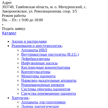
Адрес
393749, Тамбовская область, м. о. Мичуринский, с.
Заворонежское, ул. Революционная, соор. 3/5
Режим работы
Пн. – Пт.: с 9:00 до 18:00
Подать заявку
Каталог
Акции и распродажи
Реанимация и анестезиология
Аппараты ИВЛ
Внутрикостные пистолеты (B.I.G.)
Дефибрилляторы
Инфузионные насосы
Кислородные концентраторы
Контрпульсаторы
Мониторы пациента
Наркозно-дыхательные аппараты
Реанимационные кровати
Системы обогрева пациентов
Средства перемещение пациента
Хирургия
Аппараты для гипотермии
Лазеры хирургические