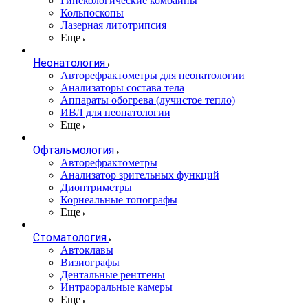
Гинекологические комбайны
Кольпоскопы
Лазерная литотрипсия
Еще
Неонатология
Авторефрактометры для неонатологии
Анализаторы состава тела
Аппараты обогрева (лучистое тепло)
ИВЛ для неонатологии
Еще
Офтальмология
Авторефрактометры
Анализатор зрительных функций
Диоптриметры
Корнеальные топографы
Еще
Стоматология
Автоклавы
Визиографы
Дентальные рентгены
Интраоральные камеры
Еще