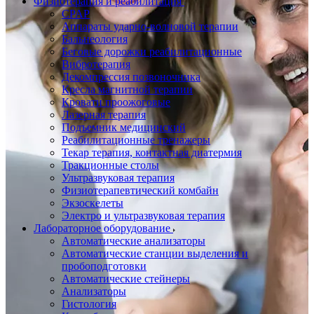
Физиотерапия и реабилитация
CPAP
Аппараты ударно-волновой терапии
Бальнеология
Беговые дорожки реабилитационные
Вибротерапия
Декомпрессия позвоночника
Кресла магнитной терапии
Кровати проожоговые
Лазерная терапия
Подъемник медицинский
Реабилитационные тренажеры
Текар терапия, контактная диатермия
Тракционные столы
Ультразвуковая терапия
Физиотерапевтический комбайн
Экзоскелеты
Электро и ультразвуковая терапия
Лабораторное оборудование
Автоматические анализаторы
Автоматические станции выделения и
пробоподготовки
Автоматические стейнеры
Анализаторы
Гистология