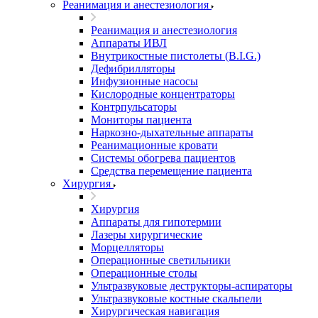
Реанимация и анестезиология
Реанимация и анестезиология
Аппараты ИВЛ
Внутрикостные пистолеты (B.I.G.)
Дефибрилляторы
Инфузионные насосы
Кислородные концентраторы
Контрпульсаторы
Мониторы пациента
Наркозно-дыхательные аппараты
Реанимационные кровати
Системы обогрева пациентов
Средства перемещение пациента
Хирургия
Хирургия
Аппараты для гипотермии
Лазеры хирургические
Морцелляторы
Операционные светильники
Операционные столы
Ультразвуковые деструкторы-аспираторы
Ультразвуковые костные скальпели
Хирургическая навигация