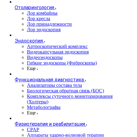
Отоларингология
Лор комбайны
Лор кресла
Лор принадлежности
Лор эндоскопия
Эндоскопия
Артроскопический комплекс
Видеокапсульная эндоскопия
Видеоэндоскопы
Гибкие эндоскопы (Фиброcкопы)
Еще
Функциональная диагностика
Анализаторы состава тела
Биологическая обратная связь (БОС)
Комплексы суточного мониторирования
(Холтеры)
Метаболографы
Еще
Физиотерапия и реабилитация
CPAP
Аппараты ударно-волновой терапии