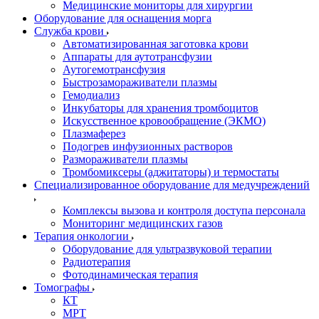
Медицинские мониторы для хирургии
Оборудование для оснащения морга
Служба крови
Автоматизированная заготовка крови
Аппараты для аутотрансфузии
Аутогемотрансфузия
Быстрозамораживатели плазмы
Гемодиализ
Инкубаторы для хранения тромбоцитов
Искусственное кровообращение (ЭКМО)
Плазмаферез
Подогрев инфузионных растворов
Размораживатели плазмы
Тромбомиксеры (аджитаторы) и термостаты
Специализированное оборудование для медучреждений
Комплексы вызова и контроля доступа персонала
Мониторинг медицинских газов
Терапия онкологии
Оборудование для ультразвуковой терапии
Радиотерапия
Фотодинамическая терапия
Томографы
КТ
МРТ