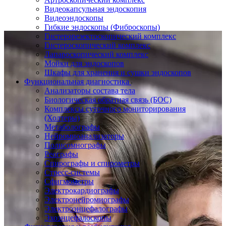
Видеокапсульная эндоскопия
Видеоэндоскопы
Гибкие эндоскопы (Фиброcкопы)
Гистерорезектоскопический комплекс
Гистероскопический комплекс
Лапароскопический комплекс
Мойки для эндоскопов
Шкафы для хранения и сушки эндоскопов
Функциональная диагностика
Анализаторы состава тела
Биологическая обратная связь (БОС)
Комплексы суточного мониторирования
(Холтеры)
Метаболографы
Нейромиоанализаторы
Полисомнографы
Реографы
Спирографы и спирометры
Стресс-системы
Сфигмометры
Электрокардиографы
Электронейромиографы
Электроэнцефалографы
Эхоэнцефалоскопы