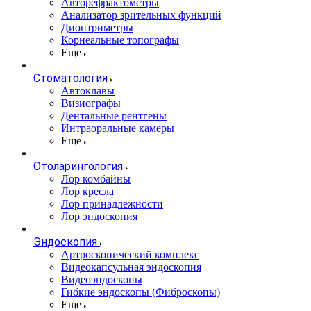
Авторефрактометры
Анализатор зрительных функций
Диоптриметры
Корнеальные топографы
Еще
Стоматология
Автоклавы
Визиографы
Дентальные рентгены
Интраоральные камеры
Еще
Отоларингология
Лор комбайны
Лор кресла
Лор принадлежности
Лор эндоскопия
Эндоскопия
Артроскопический комплекс
Видеокапсульная эндоскопия
Видеоэндоскопы
Гибкие эндоскопы (Фиброcкопы)
Еще