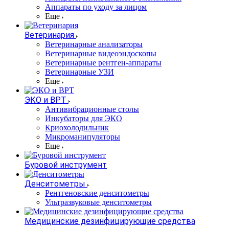
Аппараты по уходу за лицом
Еще
Ветеринария
Ветеринарные анализаторы
Ветеринарные видеоэндоскопы
Ветеринарные рентген-аппараты
Ветеринарные УЗИ
Еще
ЭКО и ВРТ
Антивибрационные столы
Инкубаторы для ЭКО
Криохолодильник
Микроманипуляторы
Еще
Буровой инструмент
Денситометры
Рентгеновские денситометры
Ультразвуковые денситометры
Медицинские дезинфицирующие средства