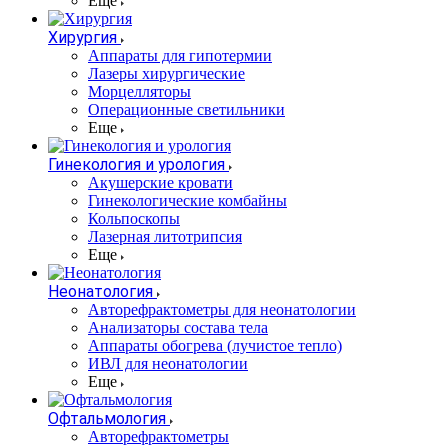
Еще
Хирургия
Аппараты для гипотермии
Лазеры хирургические
Морцелляторы
Операционные светильники
Еще
Гинекология и урология
Акушерские кровати
Гинекологические комбайны
Кольпоскопы
Лазерная литотрипсия
Еще
Неонатология
Авторефрактометры для неонатологии
Анализаторы состава тела
Аппараты обогрева (лучистое тепло)
ИВЛ для неонатологии
Еще
Офтальмология
Авторефрактометры