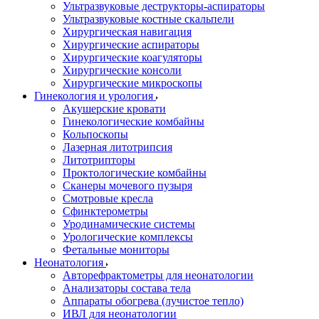
Ультразвуковые деструкторы-аспираторы
Ультразвуковые костные скальпели
Хирургическая навигация
Хирургические аспираторы
Хирургические коагуляторы
Хирургические консоли
Хирургические микроскопы
Гинекология и урология
Акушерские кровати
Гинекологические комбайны
Кольпоскопы
Лазерная литотрипсия
Литотрипторы
Проктологические комбайны
Сканеры мочевого пузыря
Смотровые кресла
Сфинктерометры
Уродинамические системы
Урологические комплексы
Фетальные мониторы
Неонатология
Авторефрактометры для неонатологии
Анализаторы состава тела
Аппараты обогрева (лучистое тепло)
ИВЛ для неонатологии