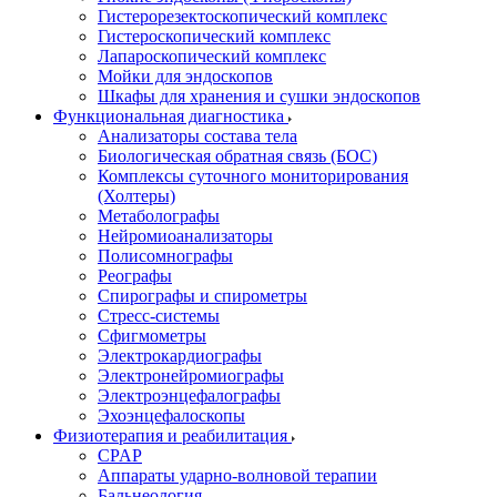
Гистерорезектоскопический комплекс
Гистероскопический комплекс
Лапароскопический комплекс
Мойки для эндоскопов
Шкафы для хранения и сушки эндоскопов
Функциональная диагностика
Анализаторы состава тела
Биологическая обратная связь (БОС)
Комплексы суточного мониторирования
(Холтеры)
Метаболографы
Нейромиоанализаторы
Полисомнографы
Реографы
Спирографы и спирометры
Стресс-системы
Сфигмометры
Электрокардиографы
Электронейромиографы
Электроэнцефалографы
Эхоэнцефалоскопы
Физиотерапия и реабилитация
CPAP
Аппараты ударно-волновой терапии
Бальнеология