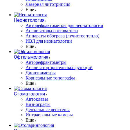
Лазерная литотрипсия
Еще
Неонатология
Авторефрактометры для неонатологии
Анализаторы состава тела
Аппараты обогрева (лучистое тепло)
ИВЛ для неонатологии
Еще
Офтальмология
Авторефрактометры
Анализатор зрительных функций
Диоптриметры
Корнеальные топографы
Еще
Стоматология
Автоклавы
Визиографы
Дентальные рентгены
Интраоральные камеры
Еще