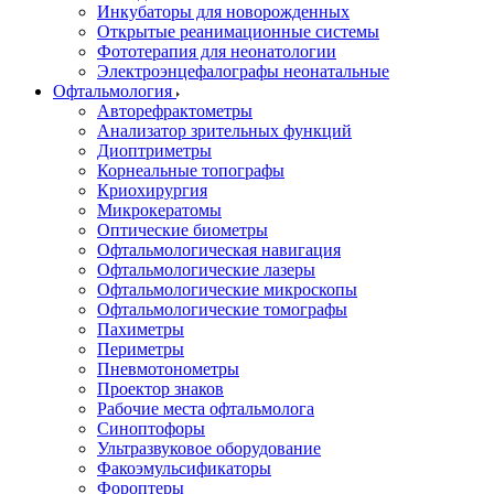
Инкубаторы для новорожденных
Открытые реанимационные системы
Фототерапия для неонатологии
Электроэнцефалографы неонатальные
Офтальмология
Авторефрактометры
Анализатор зрительных функций
Диоптриметры
Корнеальные топографы
Криохирургия
Микрокератомы
Оптические биометры
Офтальмологическая навигация
Офтальмологические лазеры
Офтальмологические микроскопы
Офтальмологические томографы
Пахиметры
Периметры
Пневмотонометры
Проектор знаков
Рабочие места офтальмолога
Синоптофоры
Ультразвуковое оборудование
Факоэмульсификаторы
Фороптеры