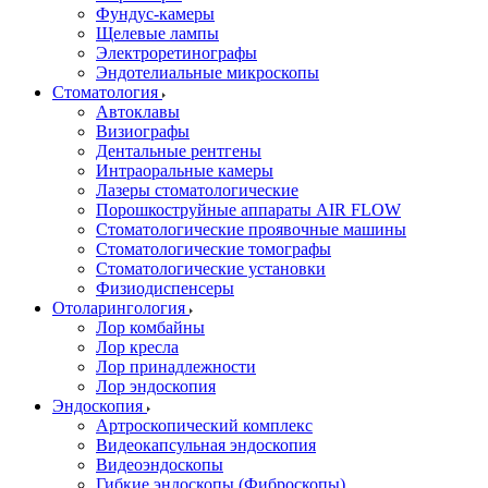
Фундус-камеры
Щелевые лампы
Электроретинографы
Эндотелиальные микроскопы
Стоматология
Автоклавы
Визиографы
Дентальные рентгены
Интраоральные камеры
Лазеры стоматологические
Порошкоструйные аппараты AIR FLOW
Стоматологические проявочные машины
Стоматологические томографы
Стоматологические установки
Физиодиспенсеры
Отоларингология
Лор комбайны
Лор кресла
Лор принадлежности
Лор эндоскопия
Эндоскопия
Артроскопический комплекс
Видеокапсульная эндоскопия
Видеоэндоскопы
Гибкие эндоскопы (Фиброcкопы)