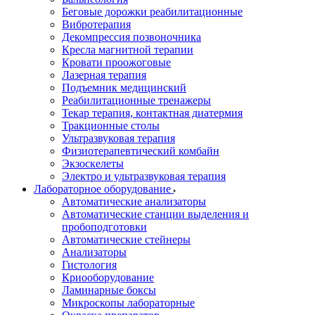
Беговые дорожки реабилитационные
Вибротерапия
Декомпрессия позвоночника
Кресла магнитной терапии
Кровати проожоговые
Лазерная терапия
Подъемник медицинский
Реабилитационные тренажеры
Текар терапия, контактная диатермия
Тракционные столы
Ультразвуковая терапия
Физиотерапевтический комбайн
Экзоскелеты
Электро и ультразвуковая терапия
Лабораторное оборудование
Автоматические анализаторы
Автоматические станции выделения и
пробоподготовки
Автоматические стейнеры
Анализаторы
Гистология
Криооборудование
Ламинарные боксы
Микроскопы лабораторные