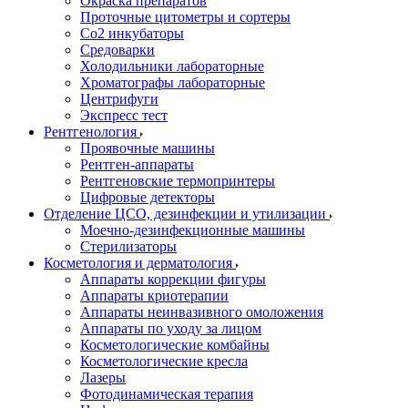
Окраска препаратов
Проточные цитометры и сортеры
Со2 инкубаторы
Средоварки
Холодильники лабораторные
Хроматографы лабораторные
Центрифуги
Экспресс тест
Рентгенология
Проявочные машины
Рентген-аппараты
Рентгеновские термопринтеры
Цифровые детекторы
Отделение ЦСО, дезинфекции и утилизации
Моечно-дезинфекционные машины
Стерилизаторы
Косметология и дерматология
Аппараты коррекции фигуры
Аппараты криотерапии
Аппараты неинвазивного омоложения
Аппараты по уходу за лицом
Косметологические комбайны
Косметологические кресла
Лазеры
Фотодинамическая терапия