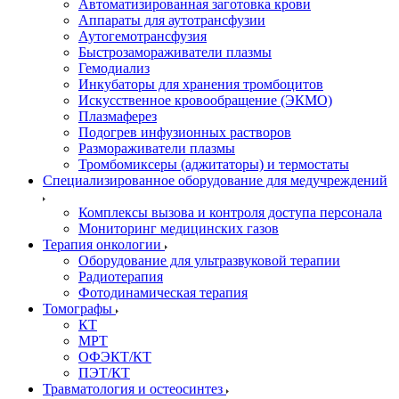
Автоматизированная заготовка крови
Аппараты для аутотрансфузии
Аутогемотрансфузия
Быстрозамораживатели плазмы
Гемодиализ
Инкубаторы для хранения тромбоцитов
Искусственное кровообращение (ЭКМО)
Плазмаферез
Подогрев инфузионных растворов
Размораживатели плазмы
Тромбомиксеры (аджитаторы) и термостаты
Специализированное оборудование для медучреждений
Комплексы вызова и контроля доступа персонала
Мониторинг медицинских газов
Терапия онкологии
Оборудование для ультразвуковой терапии
Радиотерапия
Фотодинамическая терапия
Томографы
КТ
МРТ
ОФЭКТ/КТ
ПЭТ/КТ
Травматология и остеосинтез