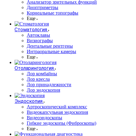
Анализатор зрительных функций
Диоптриметры
Корнеальные топографы
Еще
Стоматология
Автоклавы
Визиографы
Дентальные рентгены
Интраоральные камеры
Еще
Отоларингология
Лор комбайны
Лор кресла
Лор принадлежности
Лор эндоскопия
Эндоскопия
Артроскопический комплекс
Видеокапсульная эндоскопия
Видеоэндоскопы
Гибкие эндоскопы (Фиброcкопы)
Еще