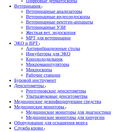
Цифровые дерматоскопы
Ветеринария
Ветеринарные анализаторы
Ветеринарные видеоэндоскопы
Ветеринарные рентген-аппараты
Ветеринарные УЗИ
Жесткая вет. эндоскопия
МРТ для ветеринарии
ЭКО и ВРТ
Антивибрационные столы
Инкубаторы для ЭКО
Криохолодильник
Микроманипуляторы
Микроскопы
Рабочие станции
Буровой инструмент
Денситометры
Рентгеновские денситометры
Ультразвуковые денситометры
Медицинские дезинфицирующие средства
Медицинские мониторы
Медицинские мониторы для диагностики
Медицинские мониторы для хирургии
Оборудование для оснащения морга
Служба крови