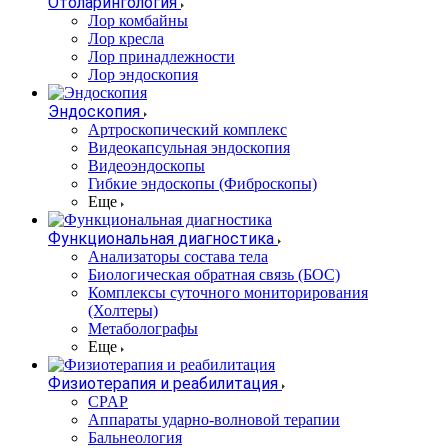
Отоларингология
Лор комбайны
Лор кресла
Лор принадлежности
Лор эндоскопия
Эндоскопия
Артроскопический комплекс
Видеокапсульная эндоскопия
Видеоэндоскопы
Гибкие эндоскопы (Фиброcкопы)
Еще
Функциональная диагностика
Анализаторы состава тела
Биологическая обратная связь (БОС)
Комплексы суточного мониторирования
(Холтеры)
Метаболографы
Еще
Физиотерапия и реабилитация
CPAP
Аппараты ударно-волновой терапии
Бальнеология