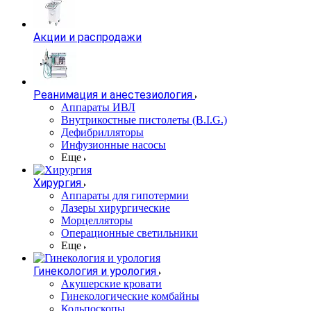
Акции и распродажи
Реанимация и анестезиология
Аппараты ИВЛ
Внутрикостные пистолеты (B.I.G.)
Дефибрилляторы
Инфузионные насосы
Еще
Хирургия
Аппараты для гипотермии
Лазеры хирургические
Морцелляторы
Операционные светильники
Еще
Гинекология и урология
Акушерские кровати
Гинекологические комбайны
Кольпоскопы