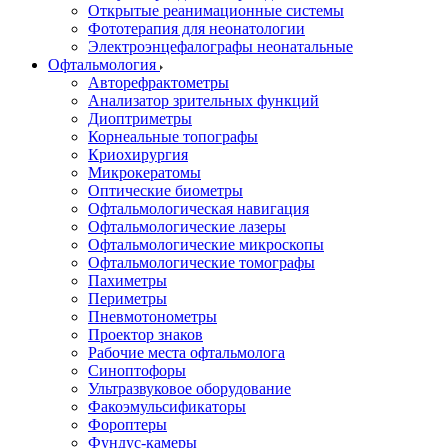
Открытые реанимационные системы
Фототерапия для неонатологии
Электроэнцефалографы неонатальные
Офтальмология
Авторефрактометры
Анализатор зрительных функций
Диоптриметры
Корнеальные топографы
Криохирургия
Микрокератомы
Оптические биометры
Офтальмологическая навигация
Офтальмологические лазеры
Офтальмологические микроскопы
Офтальмологические томографы
Пахиметры
Периметры
Пневмотонометры
Проектор знаков
Рабочие места офтальмолога
Синоптофоры
Ультразвуковое оборудование
Факоэмульсификаторы
Фороптеры
Фундус-камеры