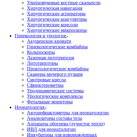
Ультразвуковые костные скальпели
Хирургическая навигация
Хирургические аспираторы
Хирургические коагуляторы
Хирургические консоли
Хирургические микроскопы
Гинекология и урология
Акушерские кровати
Гинекологические комбайны
Кольпоскопы
Лазерная литотрипсия
Литотрипторы
Проктологические комбайны
Сканеры мочевого пузыря
Смотровые кресла
Сфинктерометры
Уродинамические системы
Урологические комплексы
Фетальные мониторы
Неонатология
Авторефрактометры для неонатологии
Анализаторы состава тела
Аппараты обогрева (лучистое тепло)
ИВЛ для неонатологии
Инкубаторы для новорожденных