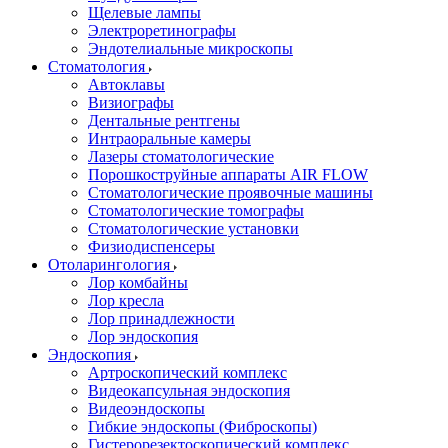
Щелевые лампы
Электроретинографы
Эндотелиальные микроскопы
Стоматология
Автоклавы
Визиографы
Дентальные рентгены
Интраоральные камеры
Лазеры стоматологические
Порошкоструйные аппараты AIR FLOW
Стоматологические проявочные машины
Стоматологические томографы
Стоматологические установки
Физиодиспенсеры
Отоларингология
Лор комбайны
Лор кресла
Лор принадлежности
Лор эндоскопия
Эндоскопия
Артроскопический комплекс
Видеокапсульная эндоскопия
Видеоэндоскопы
Гибкие эндоскопы (Фиброcкопы)
Гистерорезектоскопический комплекс