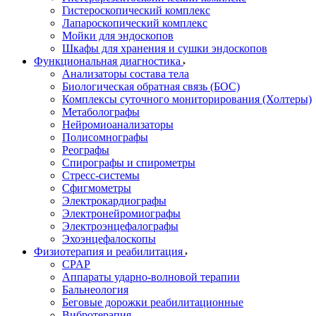
Гистероскопический комплекс
Лапароскопический комплекс
Мойки для эндоскопов
Шкафы для хранения и сушки эндоскопов
Функциональная диагностика
Анализаторы состава тела
Биологическая обратная связь (БОС)
Комплексы суточного мониторирования (Холтеры)
Метаболографы
Нейромиоанализаторы
Полисомнографы
Реографы
Спирографы и спирометры
Стресс-системы
Сфигмометры
Электрокардиографы
Электронейромиографы
Электроэнцефалографы
Эхоэнцефалоскопы
Физиотерапия и реабилитация
CPAP
Аппараты ударно-волновой терапии
Бальнеология
Беговые дорожки реабилитационные
Вибротерапия