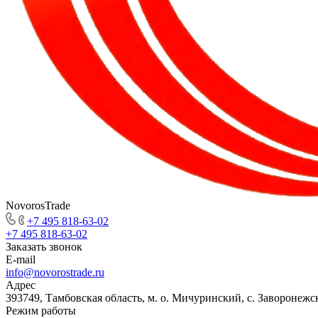
NovorosTrade
+7 495 818-63-02
+7 495 818-63-02
Заказать звонок
E-mail
info@novorostrade.ru
Адрес
393749, Тамбовская область, м. о. Мичуринский, с. Заворонежск
Режим работы