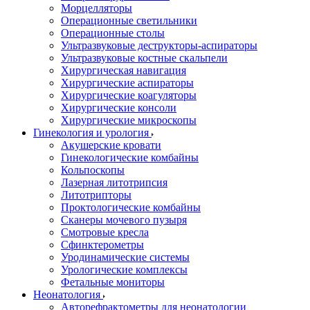
Морцелляторы
Операционные светильники
Операционные столы
Ультразвуковые деструкторы-аспираторы
Ультразвуковые костные скальпели
Хирургическая навигация
Хирургические аспираторы
Хирургические коагуляторы
Хирургические консоли
Хирургические микроскопы
Гинекология и урология
Акушерские кровати
Гинекологические комбайны
Кольпоскопы
Лазерная литотрипсия
Литотрипторы
Проктологические комбайны
Сканеры мочевого пузыря
Смотровые кресла
Сфинктерометры
Уродинамические системы
Урологические комплексы
Фетальные мониторы
Неонатология
Авторефрактометры для неонатологии