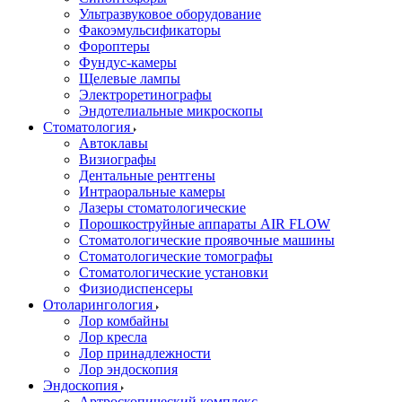
Ультразвуковое оборудование
Факоэмульсификаторы
Фороптеры
Фундус-камеры
Щелевые лампы
Электроретинографы
Эндотелиальные микроскопы
Стоматология
Автоклавы
Визиографы
Дентальные рентгены
Интраоральные камеры
Лазеры стоматологические
Порошкоструйные аппараты AIR FLOW
Стоматологические проявочные машины
Стоматологические томографы
Стоматологические установки
Физиодиспенсеры
Отоларингология
Лор комбайны
Лор кресла
Лор принадлежности
Лор эндоскопия
Эндоскопия
Артроскопический комплекс