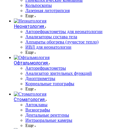
Гинекологические комбайны
Кольпоскопы
Лазерная литотрипсия
Еще
Неонатология
Авторефрактометры для неонатологии
Анализаторы состава тела
Аппараты обогрева (лучистое тепло)
ИВЛ для неонатологии
Еще
Офтальмология
Авторефрактометры
Анализатор зрительных функций
Диоптриметры
Корнеальные топографы
Еще
Стоматология
Автоклавы
Визиографы
Дентальные рентгены
Интраоральные камеры
Еще