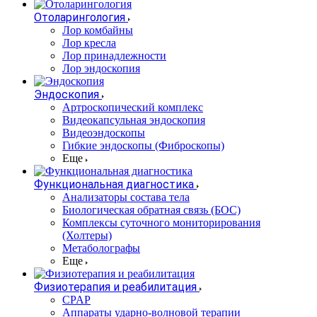
Отоларингология
Лор комбайны
Лор кресла
Лор принадлежности
Лор эндоскопия
Эндоскопия
Артроскопический комплекс
Видеокапсульная эндоскопия
Видеоэндоскопы
Гибкие эндоскопы (Фиброcкопы)
Еще
Функциональная диагностика
Анализаторы состава тела
Биологическая обратная связь (БОС)
Комплексы суточного мониторирования
(Холтеры)
Метаболографы
Еще
Физиотерапия и реабилитация
CPAP
Аппараты ударно-волновой терапии