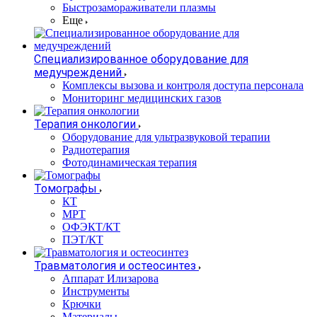
Быстрозамораживатели плазмы
Еще
Специализированное оборудование для
медучреждений
Комплексы вызова и контроля доступа персонала
Мониторинг медицинских газов
Терапия онкологии
Оборудование для ультразвуковой терапии
Радиотерапия
Фотодинамическая терапия
Томографы
КТ
МРТ
ОФЭКТ/КТ
ПЭТ/КТ
Травматология и остеосинтез
Аппарат Илизарова
Инструменты
Крючки
Материалы