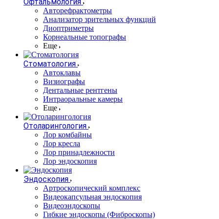
Офтальмология
Авторефрактометры
Анализатор зрительных функций
Диоптриметры
Корнеальные топографы
Еще
Стоматология
Автоклавы
Визиографы
Дентальные рентгены
Интраоральные камеры
Еще
Отоларингология
Лор комбайны
Лор кресла
Лор принадлежности
Лор эндоскопия
Эндоскопия
Артроскопический комплекс
Видеокапсульная эндоскопия
Видеоэндоскопы
Гибкие эндоскопы (Фиброcкопы)