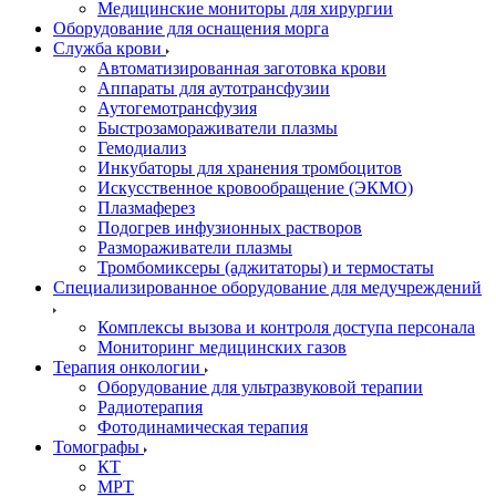
Медицинские мониторы для хирургии
Оборудование для оснащения морга
Служба крови
Автоматизированная заготовка крови
Аппараты для аутотрансфузии
Аутогемотрансфузия
Быстрозамораживатели плазмы
Гемодиализ
Инкубаторы для хранения тромбоцитов
Искусственное кровообращение (ЭКМО)
Плазмаферез
Подогрев инфузионных растворов
Размораживатели плазмы
Тромбомиксеры (аджитаторы) и термостаты
Специализированное оборудование для медучреждений
Комплексы вызова и контроля доступа персонала
Мониторинг медицинских газов
Терапия онкологии
Оборудование для ультразвуковой терапии
Радиотерапия
Фотодинамическая терапия
Томографы
КТ
МРТ