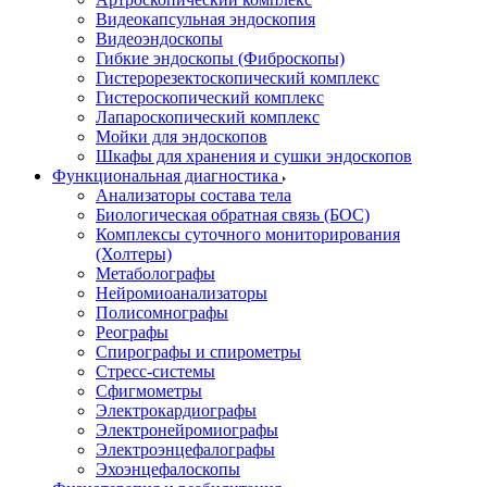
Видеокапсульная эндоскопия
Видеоэндоскопы
Гибкие эндоскопы (Фиброcкопы)
Гистерорезектоскопический комплекс
Гистероскопический комплекс
Лапароскопический комплекс
Мойки для эндоскопов
Шкафы для хранения и сушки эндоскопов
Функциональная диагностика
Анализаторы состава тела
Биологическая обратная связь (БОС)
Комплексы суточного мониторирования
(Холтеры)
Метаболографы
Нейромиоанализаторы
Полисомнографы
Реографы
Спирографы и спирометры
Стресс-системы
Сфигмометры
Электрокардиографы
Электронейромиографы
Электроэнцефалографы
Эхоэнцефалоскопы