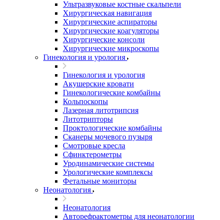
Ультразвуковые костные скальпели
Хирургическая навигация
Хирургические аспираторы
Хирургические коагуляторы
Хирургические консоли
Хирургические микроскопы
Гинекология и урология
Гинекология и урология
Акушерские кровати
Гинекологические комбайны
Кольпоскопы
Лазерная литотрипсия
Литотрипторы
Проктологические комбайны
Сканеры мочевого пузыря
Смотровые кресла
Сфинктерометры
Уродинамические системы
Урологические комплексы
Фетальные мониторы
Неонатология
Неонатология
Авторефрактометры для неонатологии