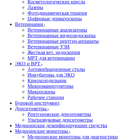
Косметологические кресла
Лазеры
Фотодинамическая терапия
Цифровые дерматоскопы
Ветеринария
Ветеринарные анализаторы
Ветеринарные видеоэндоскопы
Ветеринарные рентген-аппараты
Ветеринарные УЗИ
Жесткая вет. эндоскопия
МРТ для ветеринарии
ЭКО и ВРТ
Антивибрационные столы
Инкубаторы для ЭКО
Криохолодильник
Микроманипуляторы
Микроскопы
Рабочие станции
Буровой инструмент
Денситометры
Рентгеновские денситометры
Ультразвуковые денситометры
Медицинские дезинфицирующие средства
Медицинские мониторы
Медицинские мониторы для диагностики