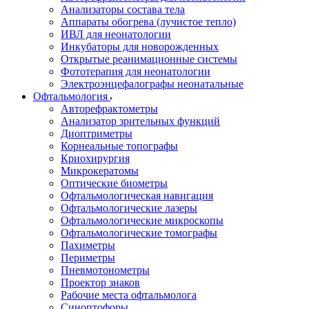
Анализаторы состава тела
Аппараты обогрева (лучистое тепло)
ИВЛ для неонатологии
Инкубаторы для новорожденных
Открытые реанимационные системы
Фототерапия для неонатологии
Электроэнцефалографы неонатальные
Офтальмология
Авторефрактометры
Анализатор зрительных функций
Диоптриметры
Корнеальные топографы
Криохирургия
Микрокератомы
Оптические биометры
Офтальмологическая навигация
Офтальмологические лазеры
Офтальмологические микроскопы
Офтальмологические томографы
Пахиметры
Периметры
Пневмотонометры
Проектор знаков
Рабочие места офтальмолога
Синоптофоры