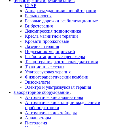
Физиотерапия и реабилитация
CPAP
Аппараты ударно-волновой терапии
Бальнеология
Беговые дорожки реабилитационные
Вибротерапия
Декомпрессия позвоночника
Кресла магнитной терапии
Кровати проожоговые
Лазерная терапия
Подъемник медицинский
Реабилитационные тренажеры
Текар терапия, контактная диатермия
Тракционные столы
Ультразвуковая терапия
Физиотерапевтический комбайн
Экзоскелеты
Электро и ультразвуковая терапия
Лабораторное оборудование
Автоматические анализаторы
Автоматические станции выделения и
пробоподготовки
Автоматические стейнеры
Анализаторы
Гистология