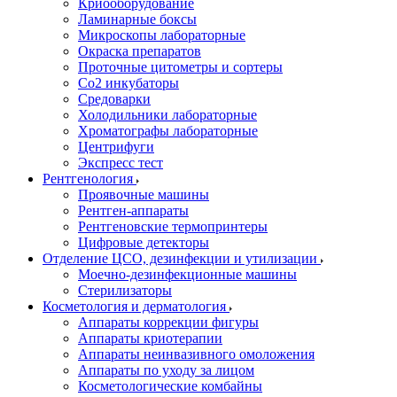
Криооборудование
Ламинарные боксы
Микроскопы лабораторные
Окраска препаратов
Проточные цитометры и сортеры
Со2 инкубаторы
Средоварки
Холодильники лабораторные
Хроматографы лабораторные
Центрифуги
Экспресс тест
Рентгенология
Проявочные машины
Рентген-аппараты
Рентгеновские термопринтеры
Цифровые детекторы
Отделение ЦСО, дезинфекции и утилизации
Моечно-дезинфекционные машины
Стерилизаторы
Косметология и дерматология
Аппараты коррекции фигуры
Аппараты криотерапии
Аппараты неинвазивного омоложения
Аппараты по уходу за лицом
Косметологические комбайны