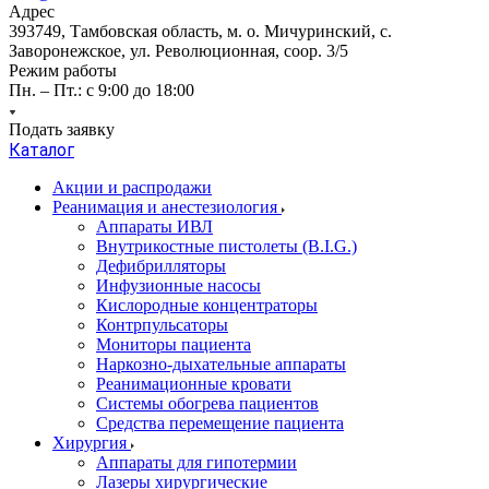
Адрес
393749, Тамбовская область, м. о. Мичуринский, с.
Заворонежское, ул. Революционная, соор. 3/5
Режим работы
Пн. – Пт.: с 9:00 до 18:00
Подать заявку
Каталог
Акции и распродажи
Реанимация и анестезиология
Аппараты ИВЛ
Внутрикостные пистолеты (B.I.G.)
Дефибрилляторы
Инфузионные насосы
Кислородные концентраторы
Контрпульсаторы
Мониторы пациента
Наркозно-дыхательные аппараты
Реанимационные кровати
Системы обогрева пациентов
Средства перемещение пациента
Хирургия
Аппараты для гипотермии
Лазеры хирургические