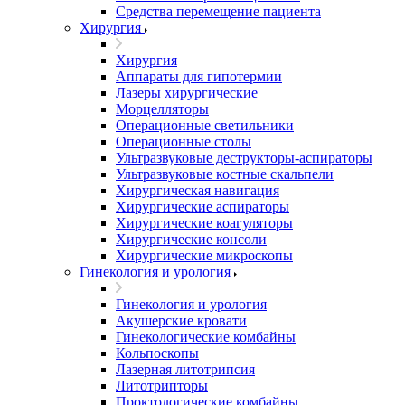
Средства перемещение пациента
Хирургия
Хирургия
Аппараты для гипотермии
Лазеры хирургические
Морцелляторы
Операционные светильники
Операционные столы
Ультразвуковые деструкторы-аспираторы
Ультразвуковые костные скальпели
Хирургическая навигация
Хирургические аспираторы
Хирургические коагуляторы
Хирургические консоли
Хирургические микроскопы
Гинекология и урология
Гинекология и урология
Акушерские кровати
Гинекологические комбайны
Кольпоскопы
Лазерная литотрипсия
Литотрипторы
Проктологические комбайны