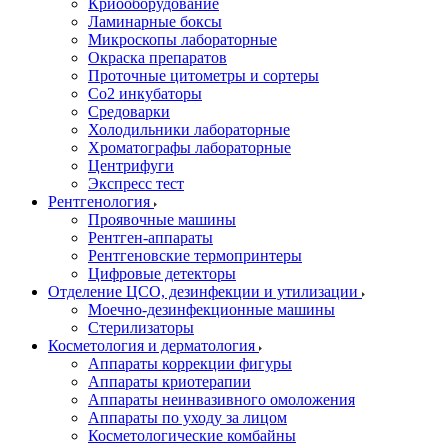
Криооборудование
Ламинарные боксы
Микроскопы лабораторные
Окраска препаратов
Проточные цитометры и сортеры
Со2 инкубаторы
Средоварки
Холодильники лабораторные
Хроматографы лабораторные
Центрифуги
Экспресс тест
Рентгенология
Проявочные машины
Рентген-аппараты
Рентгеновские термопринтеры
Цифровые детекторы
Отделение ЦСО, дезинфекции и утилизации
Моечно-дезинфекционные машины
Стерилизаторы
Косметология и дерматология
Аппараты коррекции фигуры
Аппараты криотерапии
Аппараты неинвазивного омоложения
Аппараты по уходу за лицом
Косметологические комбайны