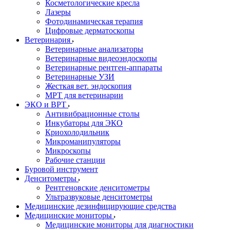
Косметологические кресла
Лазеры
Фотодинамическая терапия
Цифровые дерматоскопы
Ветеринария
Ветеринарные анализаторы
Ветеринарные видеоэндоскопы
Ветеринарные рентген-аппараты
Ветеринарные УЗИ
Жесткая вет. эндоскопия
МРТ для ветеринарии
ЭКО и ВРТ
Антивибрационные столы
Инкубаторы для ЭКО
Криохолодильник
Микроманипуляторы
Микроскопы
Рабочие станции
Буровой инструмент
Денситометры
Рентгеновские денситометры
Ультразвуковые денситометры
Медицинские дезинфицирующие средства
Медицинские мониторы
Медицинские мониторы для диагностики