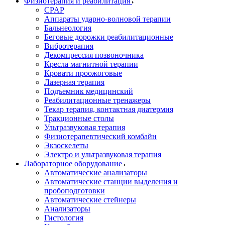
Физиотерапия и реабилитация
CPAP
Аппараты ударно-волновой терапии
Бальнеология
Беговые дорожки реабилитационные
Вибротерапия
Декомпрессия позвоночника
Кресла магнитной терапии
Кровати проожоговые
Лазерная терапия
Подъемник медицинский
Реабилитационные тренажеры
Текар терапия, контактная диатермия
Тракционные столы
Ультразвуковая терапия
Физиотерапевтический комбайн
Экзоскелеты
Электро и ультразвуковая терапия
Лабораторное оборудование
Автоматические анализаторы
Автоматические станции выделения и
пробоподготовки
Автоматические стейнеры
Анализаторы
Гистология