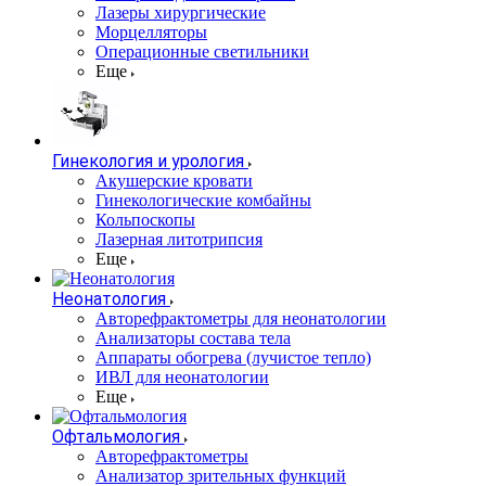
Лазеры хирургические
Морцелляторы
Операционные светильники
Еще
Гинекология и урология
Акушерские кровати
Гинекологические комбайны
Кольпоскопы
Лазерная литотрипсия
Еще
Неонатология
Авторефрактометры для неонатологии
Анализаторы состава тела
Аппараты обогрева (лучистое тепло)
ИВЛ для неонатологии
Еще
Офтальмология
Авторефрактометры
Анализатор зрительных функций