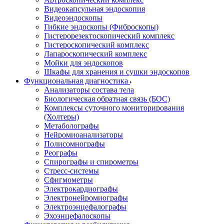
Видеокапсульная эндоскопия
Видеоэндоскопы
Гибкие эндоскопы (Фиброcкопы)
Гистерорезектоскопический комплекс
Гистероскопический комплекс
Лапароскопический комплекс
Мойки для эндоскопов
Шкафы для хранения и сушки эндоскопов
Функциональная диагностика
Анализаторы состава тела
Биологическая обратная связь (БОС)
Комплексы суточного мониторирования
(Холтеры)
Метаболографы
Нейромиоанализаторы
Полисомнографы
Реографы
Спирографы и спирометры
Стресс-системы
Сфигмометры
Электрокардиографы
Электронейромиографы
Электроэнцефалографы
Эхоэнцефалоскопы