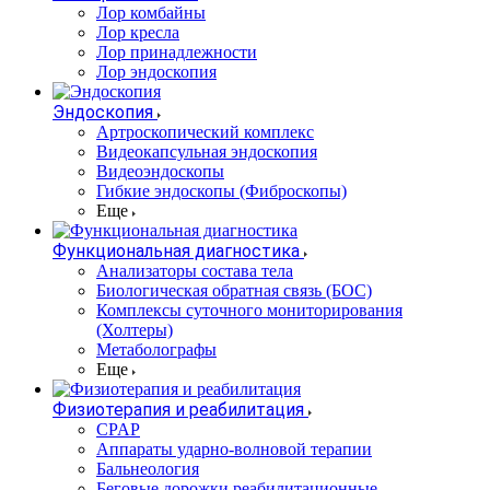
Лор комбайны
Лор кресла
Лор принадлежности
Лор эндоскопия
Эндоскопия
Артроскопический комплекс
Видеокапсульная эндоскопия
Видеоэндоскопы
Гибкие эндоскопы (Фиброcкопы)
Еще
Функциональная диагностика
Анализаторы состава тела
Биологическая обратная связь (БОС)
Комплексы суточного мониторирования
(Холтеры)
Метаболографы
Еще
Физиотерапия и реабилитация
CPAP
Аппараты ударно-волновой терапии
Бальнеология
Беговые дорожки реабилитационные