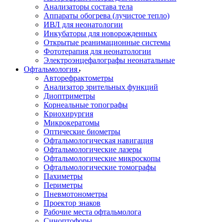
Анализаторы состава тела
Аппараты обогрева (лучистое тепло)
ИВЛ для неонатологии
Инкубаторы для новорожденных
Открытые реанимационные системы
Фототерапия для неонатологии
Электроэнцефалографы неонатальные
Офтальмология
Авторефрактометры
Анализатор зрительных функций
Диоптриметры
Корнеальные топографы
Криохирургия
Микрокератомы
Оптические биометры
Офтальмологическая навигация
Офтальмологические лазеры
Офтальмологические микроскопы
Офтальмологические томографы
Пахиметры
Периметры
Пневмотонометры
Проектор знаков
Рабочие места офтальмолога
Синоптофоры