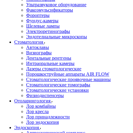
Ультразвуковое оборудование
Факоэмульсификаторы
Фороптеры
Фундус-камеры
Щелевые лампы
Электроретинографы
Эндотелиальные микроскопы
Стоматология
Автоклавы
Визиографы
Дентальные рентгены
Интраоральные камеры
Лазеры стоматологические
Порошкоструйные аппараты AIR FLOW
Стоматологические проявочные машины
Стоматологические томографы
Стоматологические установки
Физиодиспенсеры
Отоларингология
Лор комбайны
Лор кресла
Лор принадлежности
Лор эндоскопия
Эндоскопия
Артроскопический комплекс