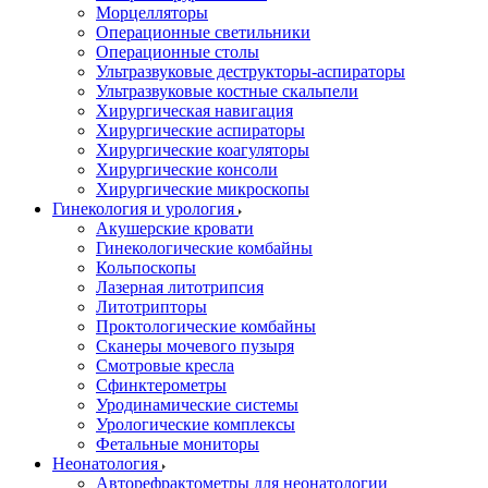
Морцелляторы
Операционные светильники
Операционные столы
Ультразвуковые деструкторы-аспираторы
Ультразвуковые костные скальпели
Хирургическая навигация
Хирургические аспираторы
Хирургические коагуляторы
Хирургические консоли
Хирургические микроскопы
Гинекология и урология
Акушерские кровати
Гинекологические комбайны
Кольпоскопы
Лазерная литотрипсия
Литотрипторы
Проктологические комбайны
Сканеры мочевого пузыря
Смотровые кресла
Сфинктерометры
Уродинамические системы
Урологические комплексы
Фетальные мониторы
Неонатология
Авторефрактометры для неонатологии