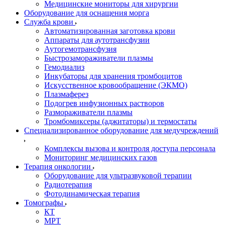
Медицинские мониторы для хирургии
Оборудование для оснащения морга
Служба крови
Автоматизированная заготовка крови
Аппараты для аутотрансфузии
Аутогемотрансфузия
Быстрозамораживатели плазмы
Гемодиализ
Инкубаторы для хранения тромбоцитов
Искусственное кровообращение (ЭКМО)
Плазмаферез
Подогрев инфузионных растворов
Размораживатели плазмы
Тромбомиксеры (аджитаторы) и термостаты
Специализированное оборудование для медучреждений
Комплексы вызова и контроля доступа персонала
Мониторинг медицинских газов
Терапия онкологии
Оборудование для ультразвуковой терапии
Радиотерапия
Фотодинамическая терапия
Томографы
КТ
МРТ