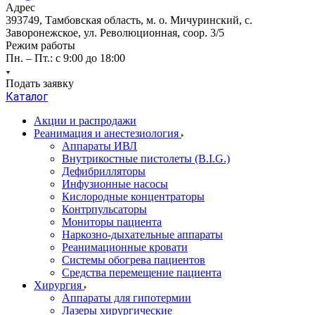
Адрес
393749, Тамбовская область, м. о. Мичуринский, с.
Заворонежское, ул. Революционная, соор. 3/5
Режим работы
Пн. – Пт.: с 9:00 до 18:00
Подать заявку
Каталог
Акции и распродажи
Реанимация и анестезиология
Аппараты ИВЛ
Внутрикостные пистолеты (B.I.G.)
Дефибрилляторы
Инфузионные насосы
Кислородные концентраторы
Контрпульсаторы
Мониторы пациента
Наркозно-дыхательные аппараты
Реанимационные кровати
Системы обогрева пациентов
Средства перемещение пациента
Хирургия
Аппараты для гипотермии
Лазеры хирургические