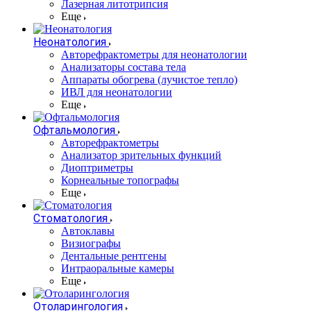
Лазерная литотрипсия
Еще
Неонатология
Авторефрактометры для неонатологии
Анализаторы состава тела
Аппараты обогрева (лучистое тепло)
ИВЛ для неонатологии
Еще
Офтальмология
Авторефрактометры
Анализатор зрительных функций
Диоптриметры
Корнеальные топографы
Еще
Стоматология
Автоклавы
Визиографы
Дентальные рентгены
Интраоральные камеры
Еще
Отоларингология