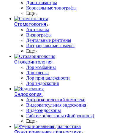
Диоптриметры
Корнеальные топографы
Еще
Стоматология
Автоклавы
Визиографы
Дентальные рентгены
Интраоральные камеры
Еще
Отоларингология
Лор комбайны
Лор кресла
Лор принадлежности
Лор эндоскопия
Эндоскопия
Артроскопический комплекс
Видеокапсульная эндоскопия
Видеоэндоскопы
Гибкие эндоскопы (Фиброcкопы)
Еще
Функциональная диагностика